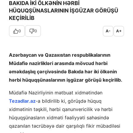
BAKIDA İKİ ÖLKƏNİN HƏRBİ
HÜQUQŞÜNASLARININ İŞGÜZAR GÖRÜŞÜ
KEÇİRİLİB
0
0
A-
A+
Azərbaycan və Qazaxıstan respublikalarının
Müdafiə nazirlikləri arasında mövcud hərbi
əməkdaşlıq çərçivəsində Bakıda hər iki ölkənin
hərbi hüquqşünaslarının işgüzar görüşü keçirilib.
Müdafiə Nazirliyinin mətbuat xidmətindən
Tezadlar.az
-a bildirilib ki, görüşdə hüquq
xidmətinin təşkili, hərbi qanunvericilik və hərbi
hüquqşünasların xidməti fəaliyyəti sahəsində
qazanılan təcrübəyə dair qarşılıqlı fikir mübadiləsi