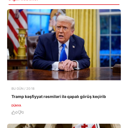
BU GÜN / 20:18
Tramp kəşfiyyat rəsmiləri ilə qapalı görüş keçirib
DÜNYA
0
0