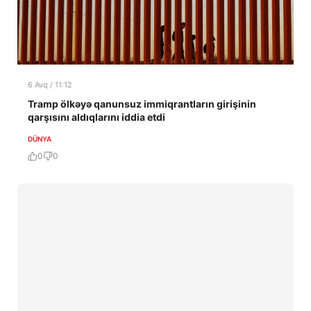
6 Avq / 11:12
Tramp ölkəyə qanunsuz immiqrantların girişinin
qarşısını aldıqlarını iddia etdi
DÜNYA
0
0