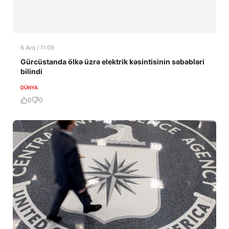
6 Avq / 11:09
Gürcüstanda ölkə üzrə elektrik kəsintisinin səbəbləri
bilindi
DÜNYA
0
0