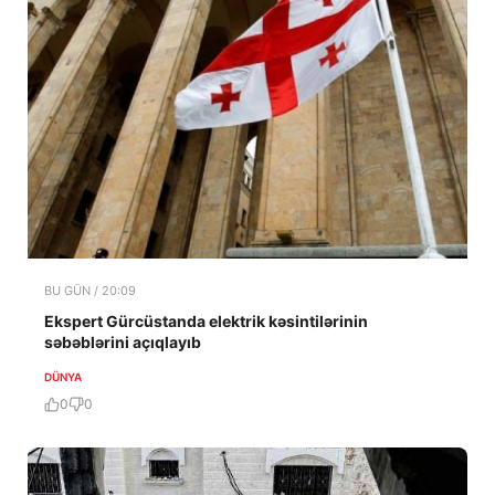
BU GÜN / 20:09
Ekspert Gürcüstanda elektrik kəsintilərinin
səbəblərini açıqlayıb
DÜNYA
0
0