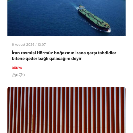
6 Avqust 2026 / 13:07
İran rəsmisi Hörmüz boğazının İrana qarşı təhdidlər
bitənə qədər bağlı qalacağını deyir
DÜNYA
0
0