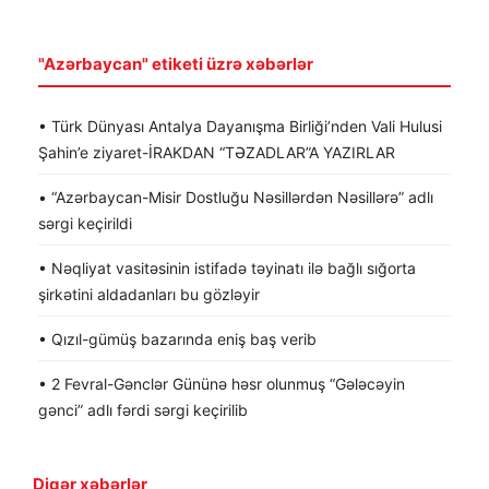
"Azərbaycan" etiketi üzrə xəbərlər
• Türk Dünyası Antalya Dayanışma Birliği’nden Vali Hulusi
Şahin’e ziyaret-İRAKDAN “TƏZADLAR”A YAZIRLAR
• “Azərbaycan-Misir Dostluğu Nəsillərdən Nəsillərə” adlı
sərgi keçirildi
• Nəqliyat vasitəsinin istifadə təyinatı ilə bağlı sığorta
şirkətini aldadanları bu gözləyir
• Qızıl-gümüş bazarında eniş baş verib
• 2 Fevral-Gənclər Gününə həsr olunmuş “Gələcəyin
gənci” adlı fərdi sərgi keçirilib
Digər xəbərlər