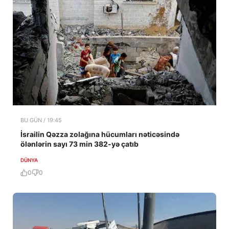
BU GÜN / 19:45
İsrailin Qəzza zolağına hücumları nəticəsində
ölənlərin sayı 73 min 382-yə çatıb
DÜNYA
0
0