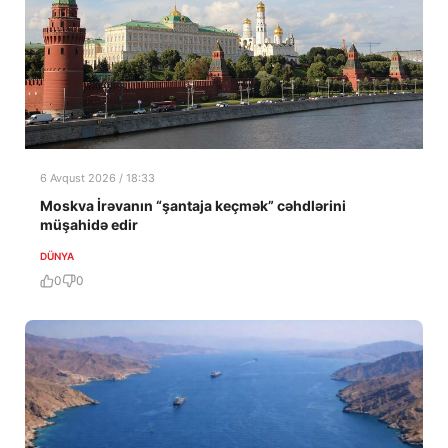
6 Avqust 2026 / 18:33
Moskva İrəvanın “şantaja keçmək” cəhdlərini
müşahidə edir
DÜNYA
0
0