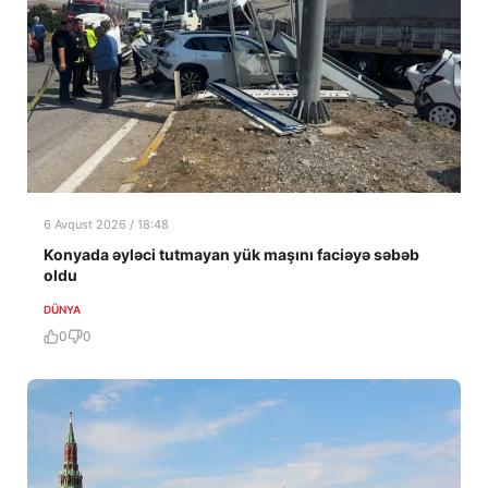
6 Avqust 2026 / 18:48
Konyada əyləci tutmayan yük maşını faciəyə səbəb
oldu
DÜNYA
0
0