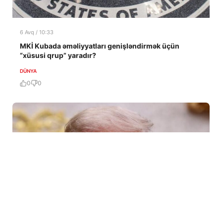
6 Avq / 10:33
MKİ Kubada əməliyyatları genişləndirmək üçün
“xüsusi qrup” yaradır?
DÜNYA
0
0