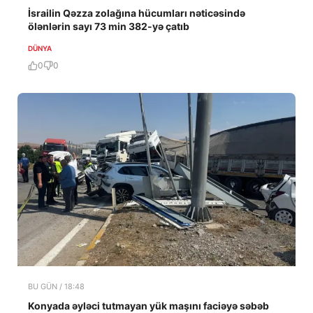
İsrailin Qəzza zolağına hücumları nəticəsində
ölənlərin sayı 73 min 382-yə çatıb
DÜNYA
0
0
BU GÜN / 18:48
Konyada əyləci tutmayan yük maşını faciəyə səbəb