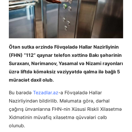
Ötən sutka ərzində Fövqəladə Hallar Nazirliyinin
(FHN) “112” qaynar telefon xəttinə Bakı şəhərinin
Suraxanı, Nərimanov, Yasamal və Nizami rayonları
üzrə liftdə köməksiz vəziyyətdə qalma ilə bağlı 5
müraciət daxil olub.
Bu barədə
Tezadlar.az
-a Fövqəladə Hallar
Nazirliyindən bildirilib. Məlumata görə, dərhal
çağırış ünvanlarına FHN-nin Xüsusi Riskli Xilasetmə
Xidmətinin müvafiq xilasetmə qüvvələri cəlb
olunub.