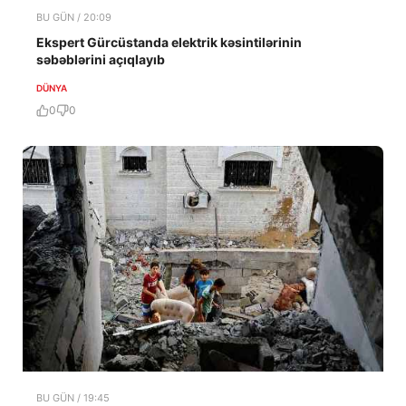
BU GÜN / 20:09
Ekspert Gürcüstanda elektrik kəsintilərinin
səbəblərini açıqlayıb
DÜNYA
0
0
BU GÜN / 19:45