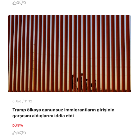
0
0
6 Avq / 11:12
Tramp ölkəyə qanunsuz immiqrantların girişinin
qarşısını aldıqlarını iddia etdi
DÜNYA
0
0