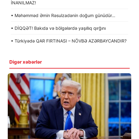
İNANILMAZ!
• Məhəmməd Əmin Rəsulzadənin doğum günüdür…
• DİQQƏT! Bakıda və bölgələrdə yaşıllıq qırğını
• Türkiyədə QAR FIRTINASI – NÖVBƏ AZƏRBAYCANDIR?
Digər xəbərlər