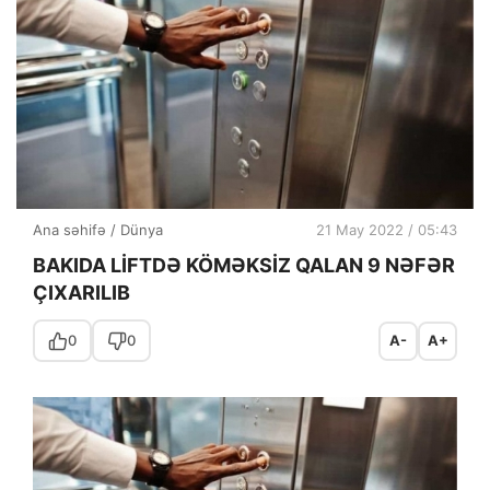
Ana səhifə
/
Dünya
21 May 2022 / 05:43
BAKIDA LİFTDƏ KÖMƏKSİZ QALAN 9 NƏFƏR
ÇIXARILIB
0
0
A-
A+