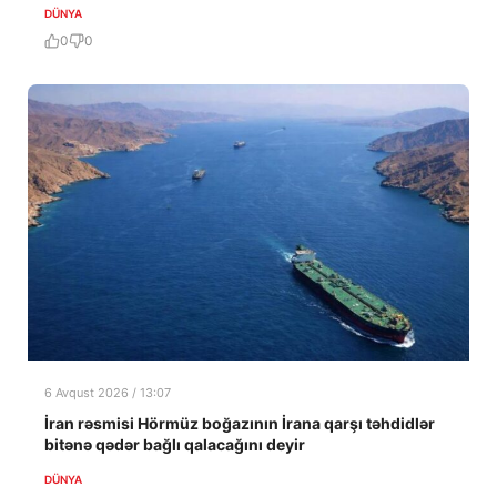
DÜNYA
0
0
6 Avqust 2026 / 13:07
İran rəsmisi Hörmüz boğazının İrana qarşı təhdidlər
bitənə qədər bağlı qalacağını deyir
DÜNYA