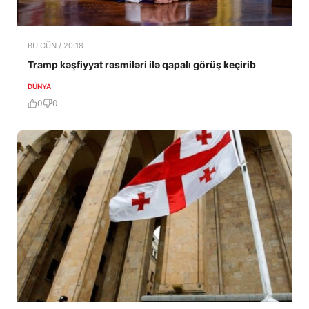
BU GÜN / 20:18
Tramp kəşfiyyat rəsmiləri ilə qapalı görüş keçirib
DÜNYA
0
0