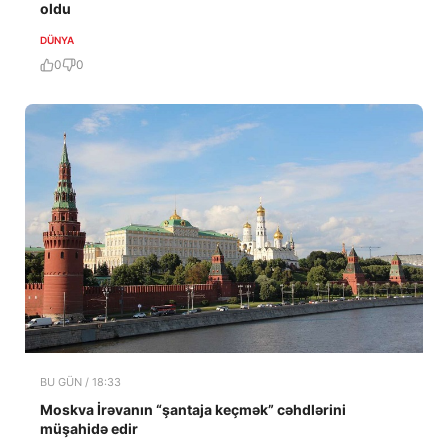
oldu
DÜNYA
0
0
BU GÜN / 18:33
Moskva İrəvanın “şantaja keçmək” cəhdlərini
müşahidə edir