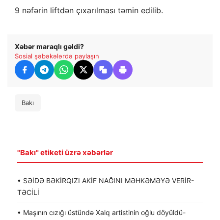
9 nəfərin liftdən çıxarılması təmin edilib.
Xəbər maraqlı gəldi?
Sosial şəbəkələrdə paylaşın
Bakı
"Bakı" etiketi üzrə xəbərlər
• SƏİDƏ BƏKİRQIZI AKİF NAĞINI MƏHKƏMƏYƏ VERİR-
TƏCİLİ
• Maşının cızığı üstündə Xalq artistinin oğlu döyüldü-