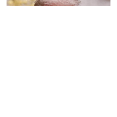
6 Avq / 10:09
Tramp ABŞ-da sursat çatışmazlığı haqqında
məlumatları təkzib etdi
DÜNYA
0
0