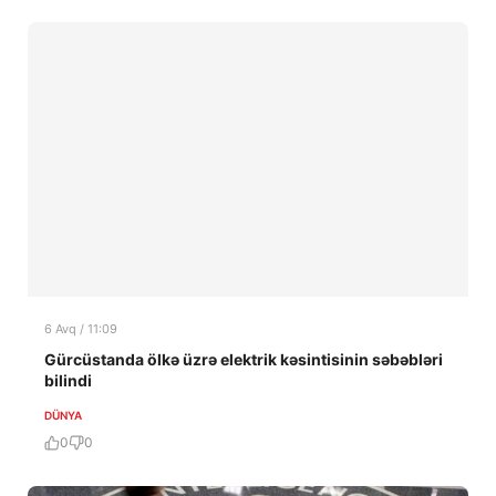
6 Avq / 11:09
Gürcüstanda ölkə üzrə elektrik kəsintisinin səbəbləri
bilindi
DÜNYA
0
0