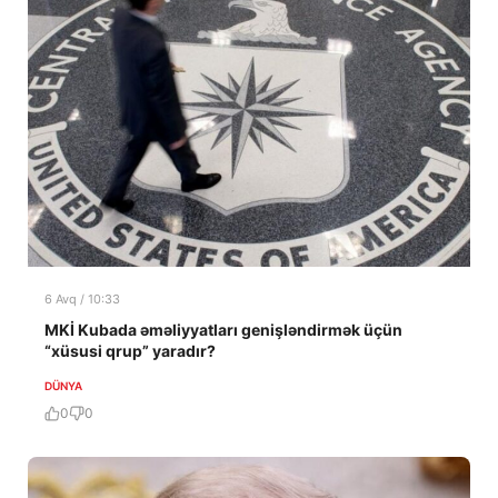
6 Avq / 10:33
MKİ Kubada əməliyyatları genişləndirmək üçün
“xüsusi qrup” yaradır?
DÜNYA
0
0