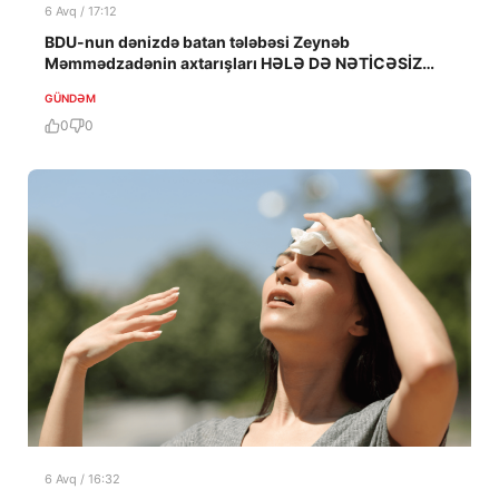
6 Avq / 17:12
BDU-nun dənizdə batan tələbəsi Zeynəb
Məmmədzadənin axtarışları HƏLƏ DƏ NƏTİCƏSİZ
QALIB!
GÜNDƏM
0
0
6 Avq / 16:32