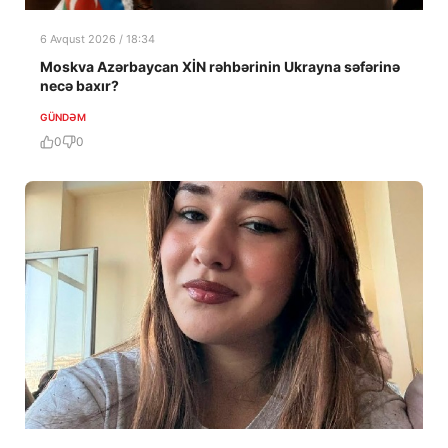
6 Avqust 2026 / 18:34
Moskva Azərbaycan XİN rəhbərinin Ukrayna səfərinə
necə baxır?
GÜNDƏM
0
0