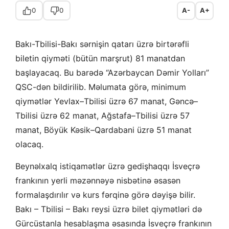
0
0
A-
A+
Bakı-Tbilisi-Bakı sərnişin qatarı üzrə birtərəfli
biletin qiyməti (bütün marşrut) 81 manatdan
başlayacaq. Bu barədə “Azərbaycan Dəmir Yolları”
QSC-dən bildirilib. Məlumata görə, minimum
qiymətlər Yevlax–Tbilisi üzrə 67 manat, Gəncə–
Tbilisi üzrə 62 manat, Ağstafa–Tbilisi üzrə 57
manat, ⁠Böyük Kəsik–Qardabani üzrə 51 manat
olacaq.
Beynəlxalq istiqamətlər üzrə gedişhaqqı İsveçrə
frankının yerli məzənnəyə nisbətinə əsasən
formalaşdırılır və kurs fərqinə görə dəyişə bilir.
Bakı – Tbilisi – Bakı reysi üzrə bilet qiymətləri də
Gürcüstanla hesablaşma əsasında İsveçrə frankının