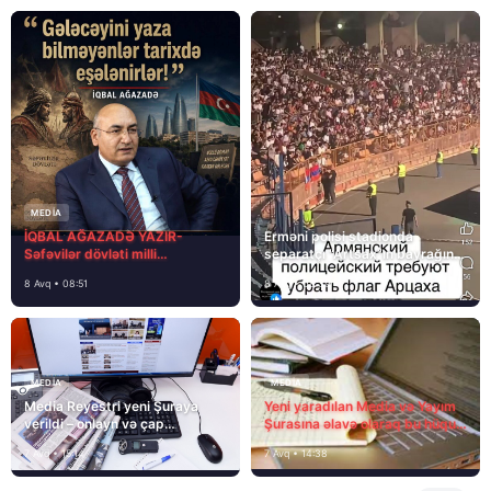
MEDİA
İQBAL AĞAZADƏ YAZIR-
Erməni polisi stadionda
Səfəvilər dövləti milli
separatçı “Artsax”ın bayrağını
dövlətdirmi?
müsadirə etdi və…
8 Avq • 08:51
8 Avq • 08:39
MEDİA
MEDİA
Media Reyestri yeni Şuraya
Yeni yaradılan Media və Yayım
verildi – onlayn və çap
Şurasına əlavə olaraq bu hüquq
mediasını nə gözləyir?
və vəzifələr də verilib
7 Avq • 15:14
7 Avq • 14:38