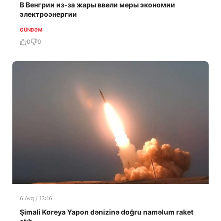
В Венгрии из-за жары ввели меры экономии
электроэнергии
GÜNDƏM
0
0
6 Avq / 13:16
Şimali Koreya Yapon dənizinə doğru naməlum raket