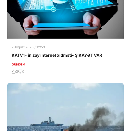
7 Avqust 2026 / 12:53
KATV1- in zay internet xidməti- ŞİKAYƏT VAR
GÜNDƏM
0
0