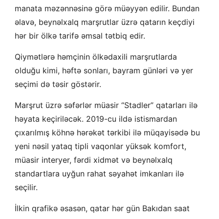
manata məzənnəsinə görə müəyyən edilir. Bundan
əlavə, beynəlxalq marşrutlar üzrə qatarın keçdiyi
hər bir ölkə tarifə əmsal tətbiq edir.
Qiymətlərə həmçinin ölkədaxili marşrutlarda
olduğu kimi, həftə sonları, bayram günləri və yer
seçimi də təsir göstərir.
Marşrut üzrə səfərlər müasir “Stadler” qatarları ilə
həyata keçiriləcək. 2019-cu ildə istismardan
çıxarılmış köhnə hərəkət tərkibi ilə müqayisədə bu
yeni nəsil yataq tipli vaqonlar yüksək komfort,
müasir interyer, fərdi xidmət və beynəlxalq
standartlara uyğun rahat səyahət imkanları ilə
seçilir.
İlkin qrafikə əsasən, qatar hər gün Bakıdan saat