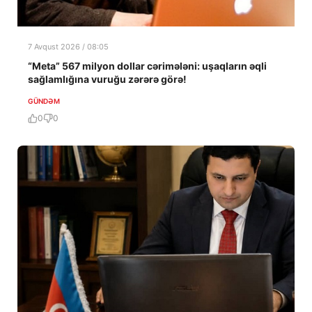
7 Avqust 2026 / 08:05
“Meta” 567 milyon dollar cərimələni: uşaqların əqli
sağlamlığına vuruğu zərərə görə!
GÜNDƏM
0
0