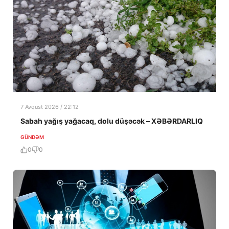
7 Avqust 2026 / 22:12
Sabah yağış yağacaq, dolu düşəcək – XƏBƏRDARLIQ
GÜNDƏM
0
0