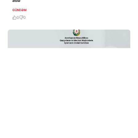
atıb
GÜNDƏM
0
0
6 Avq / 12:37
Vahid aylıq müavinət: valideynlərin statusu niyə
vacibdir?