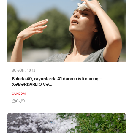
BU GÜN / 16:12
Bakıda 40, rayonlarda 41 dərəcə isti olacaq –
XƏBƏRDARLIQ VƏ…
GÜNDƏM
0
0