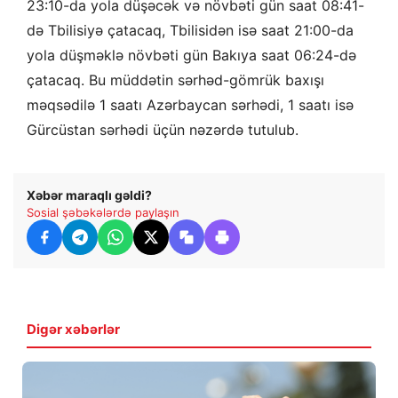
23:10-da yola düşəcək və növbəti gün saat 08:41-
də Tbilisiyə çatacaq, Tbilisidən isə saat 21:00-da
yola düşməklə növbəti gün Bakıya saat 06:24-də
çatacaq. Bu müddətin sərhəd-gömrük baxışı
məqsədilə 1 saatı Azərbaycan sərhədi, 1 saatı isə
Gürcüstan sərhədi üçün nəzərdə tutulub.
Xəbər maraqlı gəldi?
Sosial şəbəkələrdə paylaşın
Digər xəbərlər