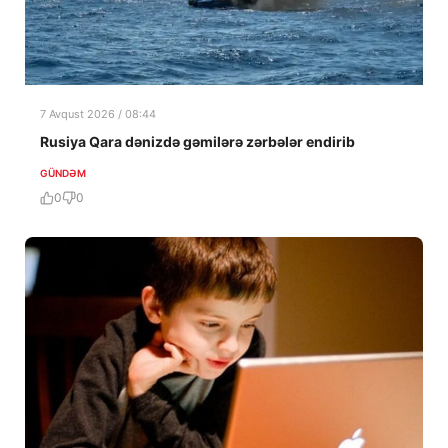
7 Avqust 2026 / 08:44
Rusiya Qara dənizdə gəmilərə zərbələr endirib
GÜNDƏM
0
0