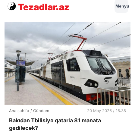
Menyu
Ana səhifə
/
Gündəm
20 May 2026 / 16:38
Bakıdan Tbilisiyə qatarla 81 manata
gediləcək?