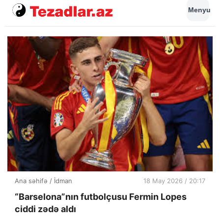
Menyu
Ana səhifə
/
İdman
18 May 2026 / 20:17
“Barselona”nın futbolçusu Fermin Lopes
ciddi zədə aldı