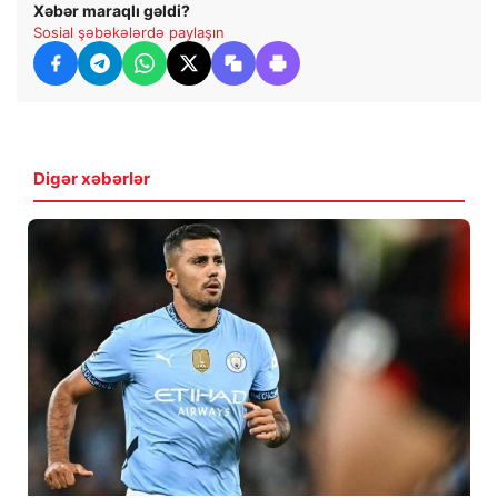
Xəbər maraqlı gəldi?
Sosial şəbəkələrdə paylaşın
Digər xəbərlər