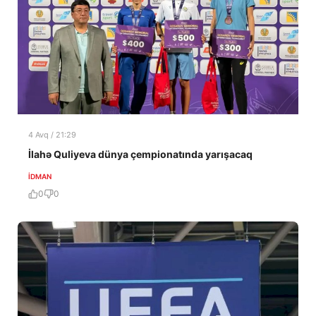
4 Avq / 21:29
İlahə Quliyeva dünya çempionatında yarışacaq
İDMAN
0
0