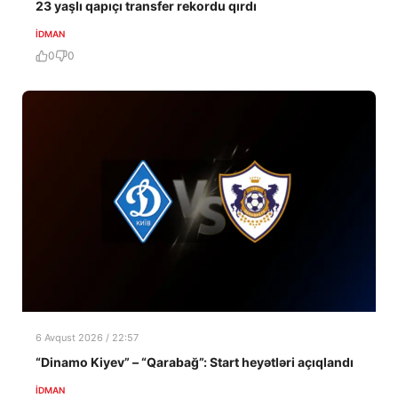
23 yaşlı qapıçı transfer rekordu qırdı
İDMAN
0
0
6 Avqust 2026 / 22:57
“Dinamo Kiyev” – “Qarabağ”: Start heyətləri açıqlandı
İDMAN