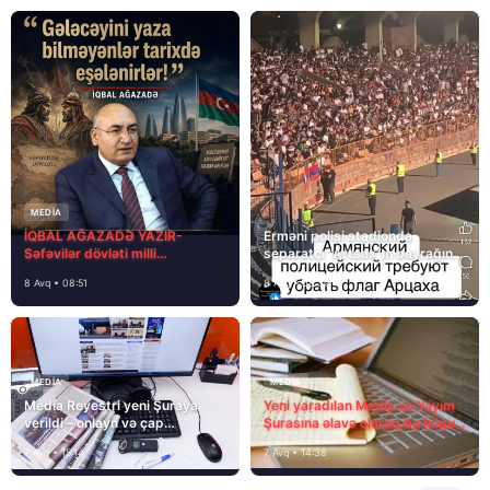
MEDİA
İQBAL AĞAZADƏ YAZIR-
Erməni polisi stadionda
Səfəvilər dövləti milli
separatçı “Artsax”ın bayrağını
dövlətdirmi?
müsadirə etdi və…
8 Avq • 08:51
8 Avq • 08:39
MEDİA
MEDİA
Media Reyestri yeni Şuraya
Yeni yaradılan Media və Yayım
verildi – onlayn və çap
Şurasına əlavə olaraq bu hüquq
mediasını nə gözləyir?
və vəzifələr də verilib
7 Avq • 15:14
7 Avq • 14:38