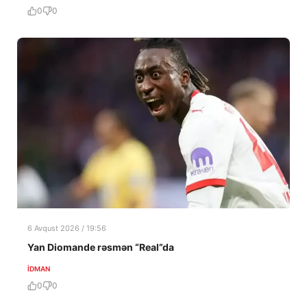
0
0
6 Avqust 2026 / 19:56
Yan Diomande rəsmən “Real”da
İDMAN
0
0