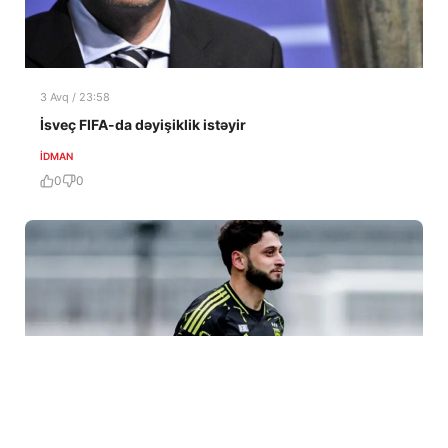
3 Avq / 23:58
İsveç FIFA-da dəyişiklik istəyir
İDMAN
0
0