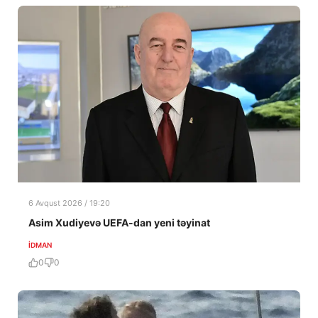
6 Avqust 2026 / 19:20
Asim Xudiyevə UEFA-dan yeni təyinat
İDMAN
0
0