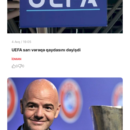
4 Avq / 19:05
UEFA sarı vərəqə qaydasını dəyişdi
İDMAN
0
0