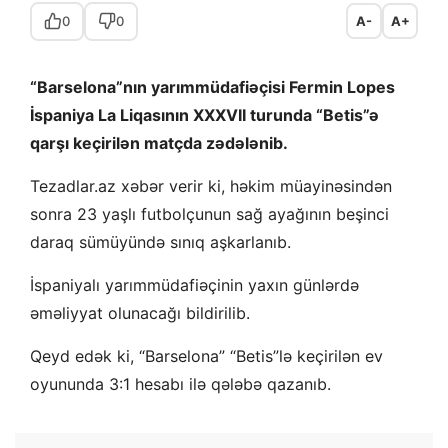
0
0
A-
A+
“Barselona”nın yarımmüdafiəçisi Fermin Lopes
İspaniya La Liqasının XXXVII turunda “Betis”ə
qarşı keçirilən matçda zədələnib.
Tezadlar.az xəbər verir ki, həkim müayinəsindən
sonra 23 yaşlı futbolçunun sağ ayağının beşinci
daraq sümüyündə sınıq aşkarlanıb.
İspaniyalı yarımmüdafiəçinin yaxın günlərdə
əməliyyat olunacağı bildirilib.
Qeyd edək ki, “Barselona” “Betis”lə keçirilən ev
oyununda 3:1 hesabı ilə qələbə qazanıb.