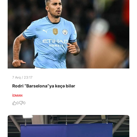
7 Avq / 23:17
Rodri “Barselona”ya keçə bilər
İDMAN
0
0