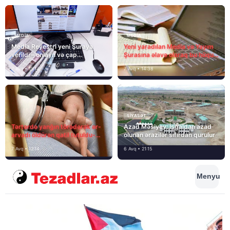
MEDİA
MEDİA
Media Reyestri yeni Şuraya
Yeni yaradılan Media və Yayım
verildi – onlayn və çap
Şurasına əlavə olaraq bu hüquq
mediasını nə gözləyir?
və vəzifələr də verilib
7 Avq • 15:14
7 Avq • 14:38
SIYASƏT
Tərtərdə yanğın törədərək ər-
Azad Məsiyev: İşğaldan azad
arvadı öldürən qatil tutuldu-
olunan ərazilər sıfırdan qurulur
SON DƏQİQƏ
7 Avq • 12:14
6 Avq • 21:15
Menyu