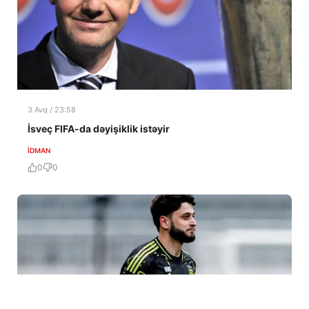
3 Avq / 23:58
İsveç FIFA-da dəyişiklik istəyir
İDMAN
0
0