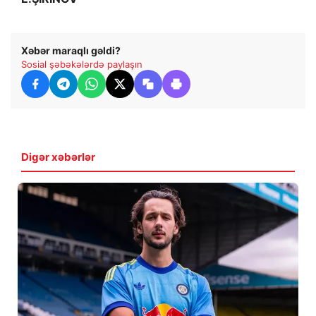
Xəbər maraqlı gəldi?
Sosial şəbəkələrdə paylaşın
Digər xəbərlər