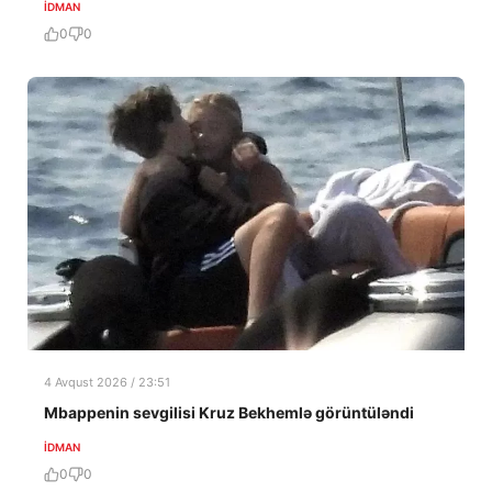
İDMAN
0
0
4 Avqust 2026 / 23:51
Mbappenin sevgilisi Kruz Bekhemlə görüntüləndi
İDMAN
0
0