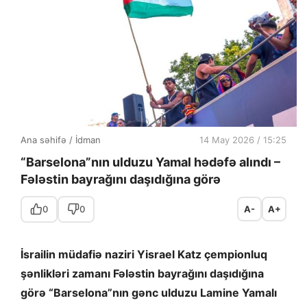
Ana səhifə
/
İdman
14 May 2026 / 15:25
“Barselona”nın ulduzu Yamal hədəfə alındı –
Fələstin bayrağını daşıdığına görə
0
0
A-
A+
İsrailin müdafiə naziri Yisrael Katz çempionluq
şənlikləri zamanı Fələstin bayrağını daşıdığına
görə “Barselona”nın gənc ulduzu Lamine Yamalı