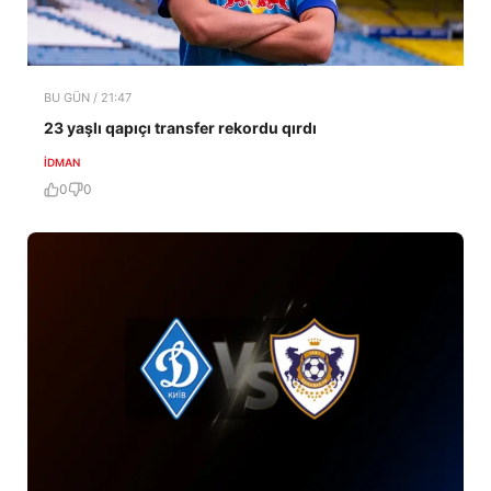
BU GÜN / 21:47
23 yaşlı qapıçı transfer rekordu qırdı
İDMAN
0
0