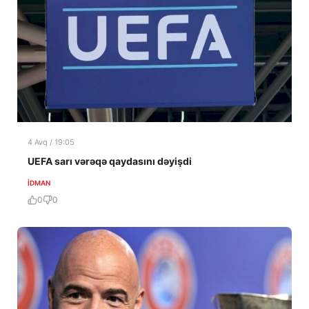
4 Avq / 19:05
UEFA sarı vərəqə qaydasını dəyişdi
İDMAN
0
0