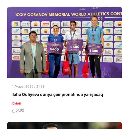
4 Avqust 2026 / 21:29
İlahə Quliyeva dünya çempionatında yarışacaq
İDMAN
0
0