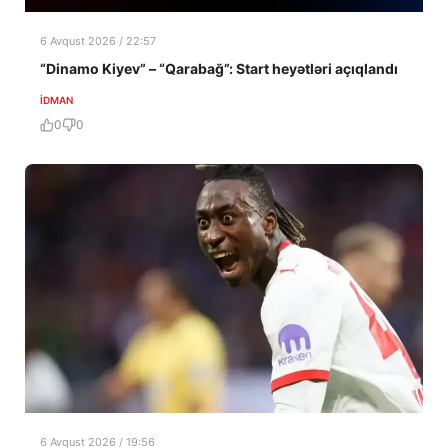
6 Avqust 2026 / 22:57
“Dinamo Kiyev” – “Qarabağ”: Start heyətləri açıqlandı
İDMAN
0
0
6 Avqust 2026 / 19:56