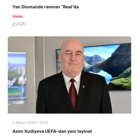
Yan Diomande rəsmən “Real”da
İDMAN
0
0
6 Avqust 2026 / 19:20
Asim Xudiyevə UEFA-dan yeni təyinat