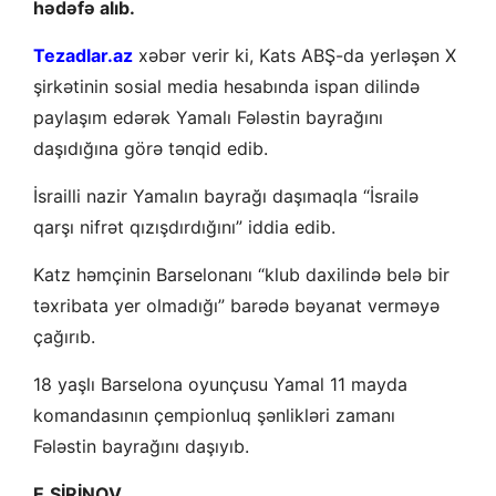
hədəfə alıb.
Tezadlar.az
xəbər verir ki, Kats ABŞ-da yerləşən X
şirkətinin sosial media hesabında ispan dilində
paylaşım edərək Yamalı Fələstin bayrağını
daşıdığına görə tənqid edib.
İsrailli nazir Yamalın bayrağı daşımaqla “İsrailə
qarşı nifrət qızışdırdığını” iddia edib.
Katz həmçinin Barselonanı “klub daxilində belə bir
təxribata yer olmadığı” barədə bəyanat verməyə
çağırıb.
18 yaşlı Barselona oyunçusu Yamal 11 mayda
komandasının çempionluq şənlikləri zamanı
Fələstin bayrağını daşıyıb.
E.ŞİRİNOV