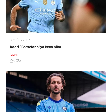
BU GÜN / 23:17
Rodri “Barselona”ya keçə bilər
İDMAN
0
0