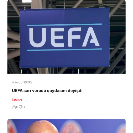
4 Avq / 19:05
UEFA sarı vərəqə qaydasını dəyişdi
İDMAN
0
0