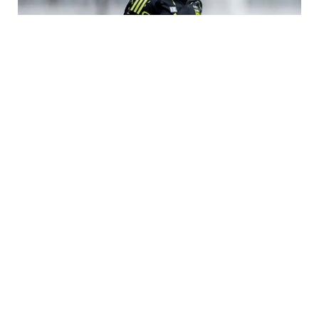
3 Avq / 19:01
Nəriman Axundzadə Türkiyəyə gedir
İDMAN
0
0