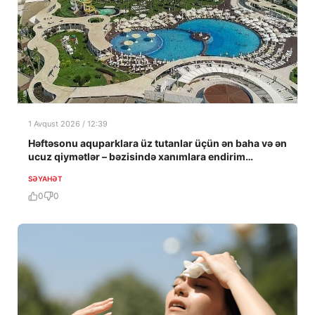
1 Avqust 2026 / 12:39
Həftəsonu aquparklara üz tutanlar üçün ən baha və ən
ucuz qiymətlər – bəzisində xanımlara endirim…
SƏYAHƏT
0
0