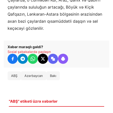
çaylarında sululuğun artacağı, Böyük və Kiçik
Qafqazın, Lənkəran-Astara bölgəsinin ərazisindən
axan bəzi çaylardan qısamüddətli daşqın və sel
keçəcəyi gözlənilir.
Xəbər maraqlı gəldi?
Sosial şəbəkələrdə paylaşın
ABŞ
Azərbaycan
Bakı
"ABŞ" etiketi üzrə xəbərlər