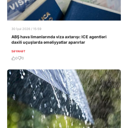
30 İyul 2026 / 15:59
ABŞ hava limanlarında viza axtarışı: ICE agentləri
daxili uçuşlarda əməliyyatlar aparırlar
SƏYAHƏT
0
0