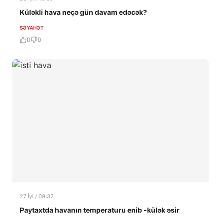
Küləkli hava neçə gün davam edəcək?
SƏYAHƏT
0
0
27 İyl / 09:32
Paytaxtda havanın temperaturu enib -külək əsir