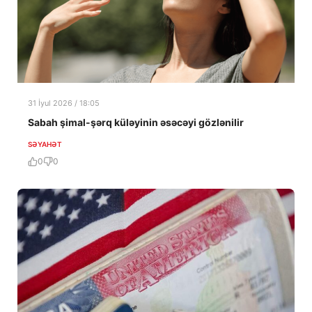
31 İyul 2026 / 18:05
Sabah şimal-şərq küləyinin əsəcəyi gözlənilir
SƏYAHƏT
0
0