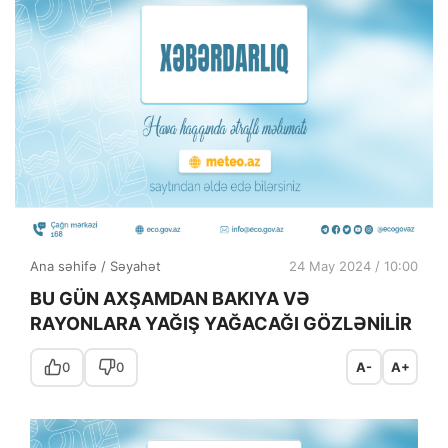
Ana səhifə
/
Səyahət
24 May 2024 / 10:00
BU GÜN AXŞAMDAN BAKIYA VƏ
RAYONLARA YAĞIŞ YAĞACAĞI GÖZLƏNİLİR
0
0
A-
A+