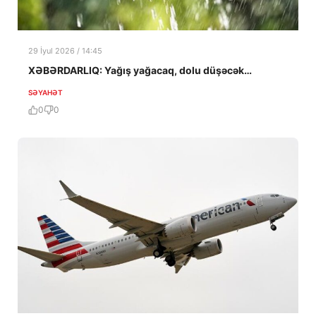
29 İyul 2026 / 14:45
XƏBƏRDARLIQ: Yağış yağacaq, dolu düşəcək…
SƏYAHƏT
0
0