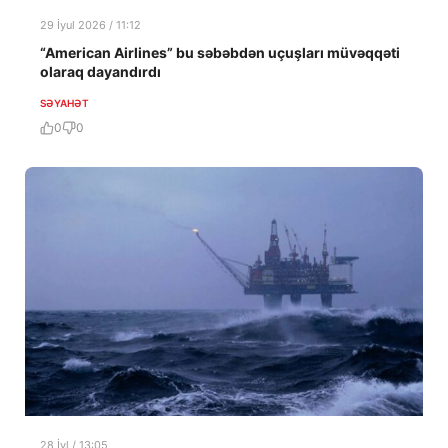
29 İyul 2026 / 11:12
“American Airlines” bu səbəbdən uçuşları müvəqqəti
olaraq dayandırdı
SƏYAHƏT
0
0
28 İyl / 13:05