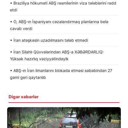
• Braziliya hökuməti ABŞ rəsmilərinin viza tələblərini rədd
etdi
• O, ABŞ-ın İspaniyanı cəzalandırmaq planlarına belə
cavab verdi
• İran atəşkəsin uzadılmasını tələb etmədi
• İran Silahlı Qüvvələrindən ABŞ-a XƏBƏRDARLIQ:
Yüksək hazırlıq vəziyyətindəyik
• ABŞ-ın İran limanlarını blokada etməsi səbəbindən 27
gəmi geri qaytarılıb
Digər xəbərlər