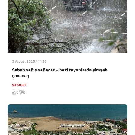
5 Avqust 2026 / 14:35
Sabah yağış yağacaq – bəzi rayonlarda şimşək
çaxacaq
SƏYAHƏT
0
0