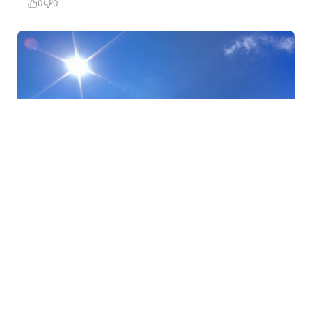
0
0
26 İyl / 12:57
Sabaha gözlənilən hava proqnozu
SƏYAHƏT
0
0