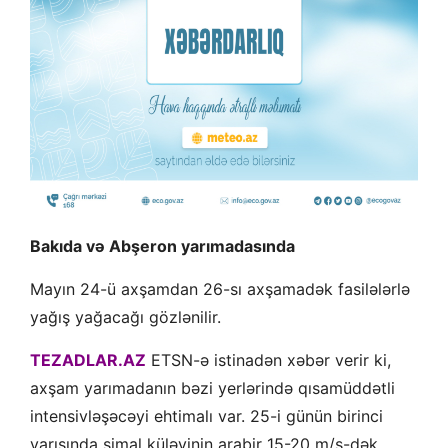
Bakıda və Abşeron yarımadasında
Mayın 24-ü axşamdan 26-sı axşamadək fasilələrlə
yağış yağacağı gözlənilir.
TEZADLAR.AZ
ETSN-ə istinadən xəbər verir ki,
axşam yarımadanın bəzi yerlərində qısamüddətli
intensivləşəcəyi ehtimalı var. 25-i günün birinci
yarısında şimal küləyinin arabir 15-20 m/s-dək