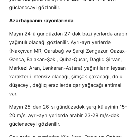
güclənəcəyi gözlənilir.
Azərbaycanın rayonlarında
Mayın 24-ü gündüzdən 27-dək bəzi yerlərdə arabir
yağıntılı olacağı gözlənilir. Ayrı-ayrı yerlərdə
(Naxçıvan MR, Qarabağ və Şərqi Zəngəzur, Qazax-
Gəncə, Balakən-Şəki, Quba-Qusar, Dağlıq Şirvan,
Mərkəzi Aran, Lənkəran-Astara) yağıntıların leysan
xarakterli intensiv olacağı, şimşək çaxacağı, dolu
düşəcəyi, dağlıq ərazilərdə qar yağacağı ehtimalı
var.
Mayın 25-dən 26-sı gündüzədək şərq küləyinin 15-
20 m/s, ayrı-ayrı yerlərdə arabir 23-28 m/s-dək
güclənəcəyi gözlənilir.
Çaylarda, o cümlədən Kür, Araz, Qanıx və Qabırrı