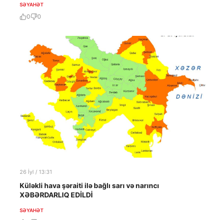
SƏYAHƏT
0
0
26 İyl / 13:31
Küləkli hava şəraiti ilə bağlı sarı və narıncı
XƏBƏRDARLIQ EDİLDİ
SƏYAHƏT