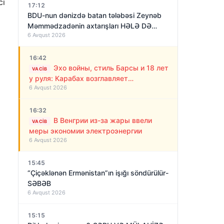
ci
17:12
BDU-nun dənizdə batan tələbəsi Zeynəb
Məmmədzadənin axtarışları HƏLƏ DƏ
6 Avqust 2026
NƏTİCƏSİZ QALIB!
16:42
Эхо войны, стиль Барсы и 18 лет
VACIB
у руля: Карабах возглавляет
6 Avqust 2026
“азербайджанский Алекс Фергюсон”
16:32
В Венгрии из-за жары ввели
VACIB
меры экономии электроэнергии
6 Avqust 2026
15:45
“Çiçəklənən Ermənistan”ın işığı söndürülür-
SƏBƏB
6 Avqust 2026
15:15