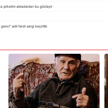
rta şirkətini aldadanları bu gözləyir
nci” adlı fərdi sərgi keçirilib