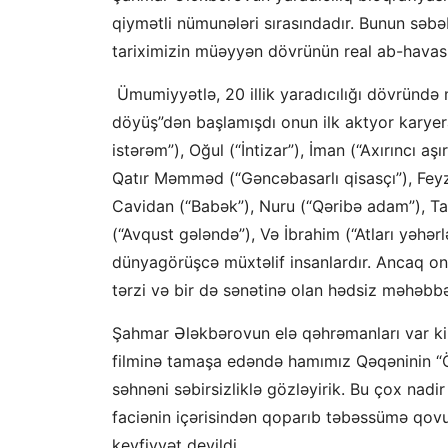
qiymətli nümunələri sırasındadır. Bunun səbə
tariximizin müəyyən dövrünün real ab-havasın
Ümumiyyətlə, 20 illik yaradıcılığı dövründə 
döyüş”dən başlamışdı onun ilk aktyor karye
istərəm”), Oğul (“İntizar”), İman (“Axırıncı aşı
Qatır Məmməd (“Gəncəbasarlı qisasçı”), Feyzi
Cavidan (“Babək”), Nuru (“Qəribə adam”), Ta
(“Avqust gələndə”), Və İbrahim (“Atları yəhərl
dünyagörüşcə müxtəlif insanlardır. Ancaq onl
tərzi və bir də sənətinə olan hədsiz məhəbbət
Şahmar Ələkbərovun elə qəhrəmanları var ki
filminə tamaşa edəndə hamımız Qəqəninin “Ö
səhnəni səbirsizliklə gözləyirik. Bu çox nadi
faciənin içərisindən qoparıb təbəssümə qovu
keyfiyyət deyildi.