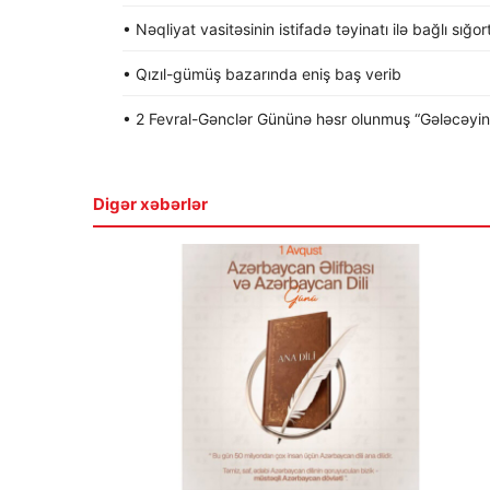
• Nəqliyat vasitəsinin istifadə təyinatı ilə bağlı sığo
• Qızıl-gümüş bazarında eniş baş verib
• 2 Fevral-Gənclər Gününə həsr olunmuş “Gələcəyin gə
Digər xəbərlər