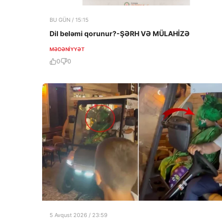
BU GÜN / 15:15
Dil beləmi qorunur?-ŞƏRH VƏ MÜLAHİZƏ
MƏDƏNIYYƏT
0
0
5 Avqust 2026 / 23:59