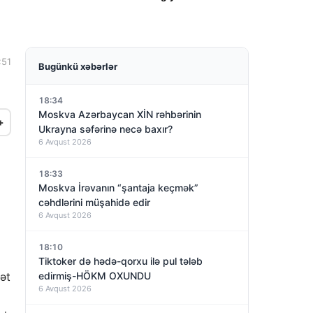
:51
Bugünkü xəbərlər
18:34
Moskva Azərbaycan XİN rəhbərinin
+
Ukrayna səfərinə necə baxır?
6 Avqust 2026
18:33
Moskva İrəvanın “şantaja keçmək”
cəhdlərini müşahidə edir
6 Avqust 2026
18:10
Tiktoker də hədə-qorxu ilə pul tələb
lət
edirmiş-HÖKM OXUNDU
6 Avqust 2026