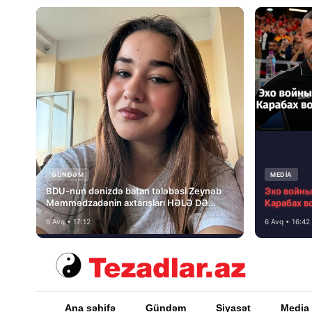
GÜNDƏM
MEDİA
BDU-nun dənizdə batan tələbəsi Zeynəb
Эхо войны,
Məmmədzadənin axtarışları HƏLƏ DƏ
Карабах в
NƏTİCƏSİZ QALIB!
Алекс Фе
6 Avq • 17:12
6 Avq • 16:42
Ana səhifə
Gündəm
Siyasət
Media