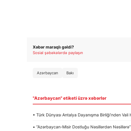
Xəbər maraqlı gəldi?
Sosial şəbəkələrdə paylaşın
Azərbaycan
Bakı
"Azərbaycan" etiketi üzrə xəbərlər
• Türk Dünyası Antalya Dayanışma Birliği’nden Va
• “Azərbaycan-Misir Dostluğu Nəsillərdən Nəsillərə” a