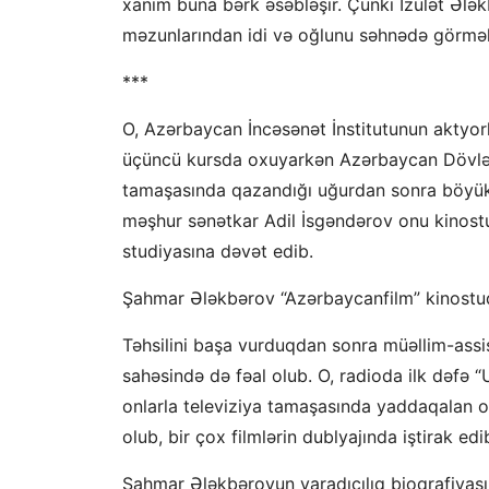
xanım buna bərk əsəbləşir. Çünki İzulət Ələ
məzunlarından idi və oğlunu səhnədə görmə
***
O, Azərbaycan İncəsənət İnstitutunun aktyorl
üçüncü kursda oxuyarkən Azərbaycan Dövlət 
tamaşasında qazandığı uğurdan sonra böyük 
məşhur sənətkar Adil İsgəndərоv onu kinost
studiyasına dəvət edib.
Şahmar Ələkbərov “Azərbaycanfilm” kinostudi
Təhsilini başa vurduqdan sonra müəllim-assis
sahəsində də fəal olub. O, radioda ilk dəfə “
onlarla televiziya tamaşasında yaddaqalan obr
olub, bir çox filmlərin dublyajında iştirak edi
Şahmar Ələkbərovun yaradıcılıq bioqrafiyasınd