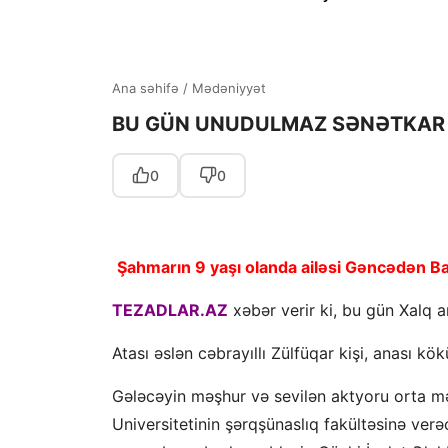
Ana səhifə
/
Mədəniyyət
BU GÜN UNUDULMAZ SƏNƏTKA
0
0
Şahmarın 9 yaşı olanda ailəsi Gəncədən B
TEZADLAR.AZ
xəbər verir ki, bu gün Xalq 
Atası əslən cəbrayıllı Zülfüqar kişi, anası kök
Gələcəyin məşhur və sevilən aktyoru orta mək
Universitetinin şərqşünaslıq fakültəsinə ver