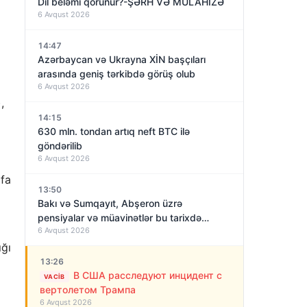
Dil beləmi qorunur?-ŞƏRH VƏ MÜLAHİZƏ
6 Avqust 2026
14:47
Azərbaycan və Ukrayna XİN başçıları
arasında geniş tərkibdə görüş olub
6 Avqust 2026
,
14:15
630 mln. tondan artıq neft BTC ilə
göndərilib
6 Avqust 2026
ifa
13:50
Bakı və Sumqayıt, Abşeron üzrə
pensiyalar və müavinətlər bu tarixdə
6 Avqust 2026
veriləcək
ığı
13:26
В США расследуют инцидент с
VACIB
вертолетом Трампа
6 Avqust 2026