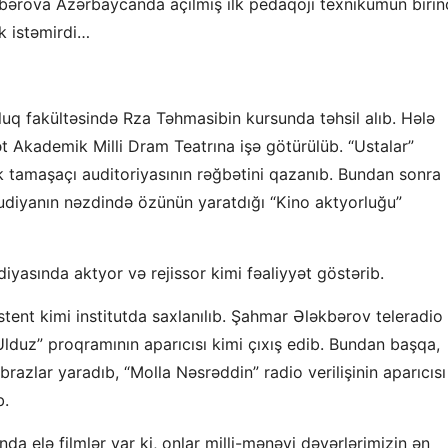
kbərova Azərbaycanda açılmış ilk pedaqoji texnikumun birin
k istəmirdi…
uq fakültəsində Rza Təhmasibin kursunda təhsil alıb. Hələ
Akademik Milli Dram Teatrına işə götürülüb. “Ustalar”
tamaşaçı auditoriyasının rəğbətini qazanıb. Bundan sonra
udiyanın nəzdində özünün yaratdığı “Kino aktyorluğu”
yasında aktyor və rejissor kimi fəaliyyət göstərib.
tent kimi institutda saxlanılıb. Şahmar Ələkbərоv teleradio
Ulduz” proqramının aparıcısı kimi çıxış edib. Bundan başqa,
azlar yaradıb, “Molla Nəsrəddin” radio verilişinin aparıcısı
b.
a elə filmlər var ki, onlar milli-mənəvi dəyərlərimizin ən