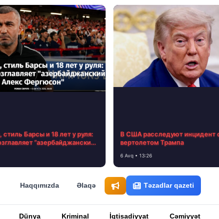
 стиль Барсы и 18 лет у руля:
В США расследуют инцидент 
озглавляет “азербайджанский
вертолетом Трампа
ргюсон”
6 Avq • 13:26
Haqqımızda
Əlaqə
Təzadlar qazeti
Dünya
Kriminal
İqtisadiyyat
Cəmiyyət