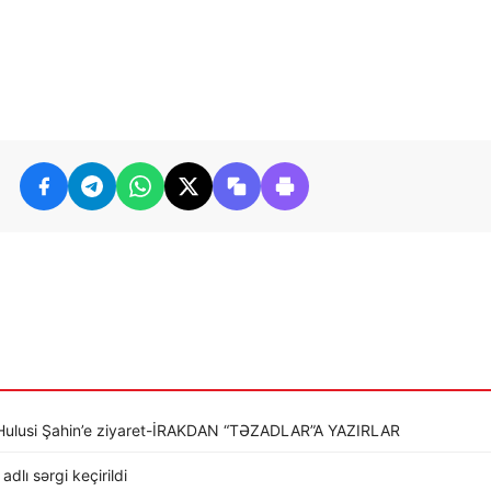
li Hulusi Şahin’e ziyaret-İRAKDAN “TƏZADLAR”A YAZIRLAR
dlı sərgi keçirildi