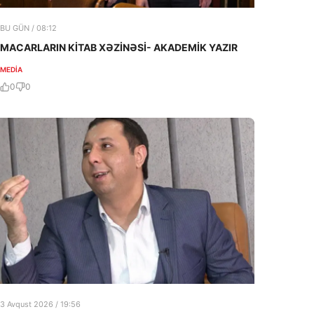
BU GÜN / 08:12
MACARLARIN KİTAB XƏZİNƏSİ- AKADEMİK YAZIR
MEDİA
0
0
3 Avqust 2026 / 19:56