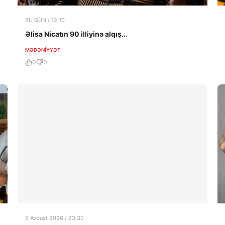
BU GÜN / 12:10
Əlisa Nicatın 90 illiyinə alqış…
MƏDƏNIYYƏT
0
0
5 Avqust 2026 / 23:30