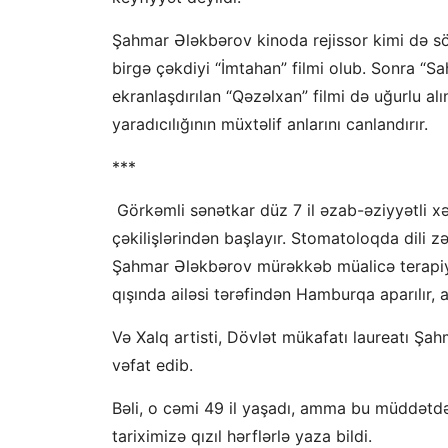
Şahmar Ələkbərov kinoda rejissor kimi də sö
birgə çəkdiyi “İmtahan” filmi olub. Sonra “S
ekranlaşdırılan “Qəzəlxan” filmi də uğurlu al
yaradıcılığının müxtəlif anlarını canlandırır.
***
Görkəmli sənətkar düz 7 il əzab-əziyyətli xəs
çəkilişlərindən başlayır. Stomatoloqda dili z
Şahmar Ələkbərov mürəkkəb müalicə terapiyala
qışında ailəsi tərəfindən Hamburqa aparılır,
Və Xalq artisti, Dövlət mükafatı laureatı Şa
vəfat edib.
Bəli, o c
əmi 49 il yaşadı, amma bu müddətdə y
tariximizə qızıl hərflərlə yaza bildi.