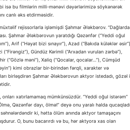
bi isə bu filmlərin milli-mənəvi dəyərlərimizə söykənərək
ı canlı əks etdirməsidir.
müxtəlif rejissorlarla işləmişdi Şahmar Ələkbərov. “Dağlarda
rası. Şahmar Ələkbərovun yaratdığı Qəzənfər (“Yeddi oğul
rım”), Arif (“Həyat bizi sınayır”), Azad (“Bakıda küləklər əsir”)
 (“Firəngiz”), Gündüz Kərimli (“Arxadan vurulan zərbə”),
hir (“Gözlə məni”), Xaliq (“Qocalar, qocalar…”), Cümşüd
əyin”) kimi obrazlar bir-birindən fərqli, xarakter və
arı birləşdirən Şahmar Ələkbərovun aktyor istedadı, gözəl 
idir.
, onları xatırlamamaq mümkünsüzdür. “Yeddi oğul istərəm”
lmə, Qəzənfər dayı, ölmə!” deyə onu yaralı halda qucaqlad
r səhnələrdəndir ki, hətta ölüm anında aktyor tamaşaçını
şdurur. O, bunu bacarırdı və bu, hər aktyora xas olan