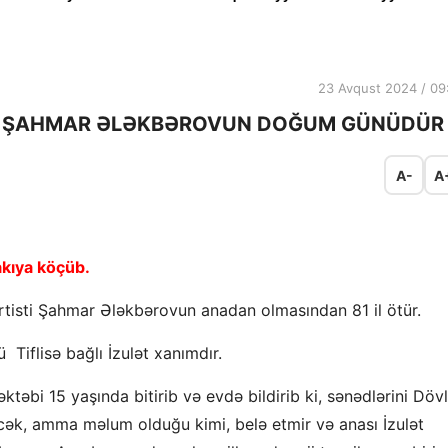
23 Avqust 2024 / 09
R ŞAHMAR ƏLƏKBƏROVUN DOĞUM GÜNÜDÜR
A-
A
akıya köçüb.
artisti Şahmar Ələkbərovun anadan olmasından 81 il ötür.
ü Tiflisə bağlı İzulət xanımdır.
təbi 15 yaşında bitirib və evdə bildirib ki, sənədlərini Döv
əcək, amma məlum olduğu kimi, belə etmir və anası İzulət