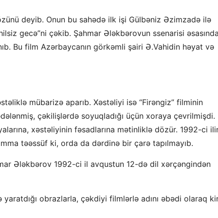
zünü deyib. Onun bu sahədə ilk işi Gülbəniz Əzimzadə ilə
ahilsiz gecə”ni çəkib. Şahmar Ələkbərovun ssenarisi əsasınd
ınıb. Bu film Azərbaycanın görkəmli şairi Ə.Vahidin həyat və
təliklə mübarizə aparıb. Xəstəliyi isə “Firəngiz” filminin
ədələnmiş, çəkilişlərdə soyuqladığı üçün xoraya çevrilmişdi.
rına, xəstəliyinin fəsadlarına mətinliklə dözür. 1992-ci ili
 amma təəssüf ki, orda da dərdinə bir çarə tapılmayıb.
hmar Ələkbərov 1992-ci il avqustun 12-də dil xərçəngindən
aratdığı obrazlarla, çəkdiyi filmlərlə adını əbədi olaraq ki