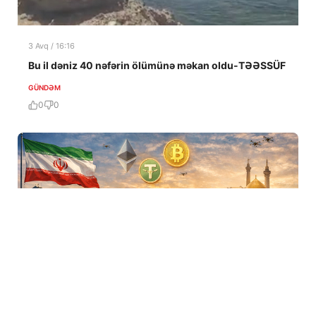
3 Avq / 16:16
Bu il dəniz 40 nəfərin ölümünə məkan oldu-TƏƏSSÜF
GÜNDƏM
0
0