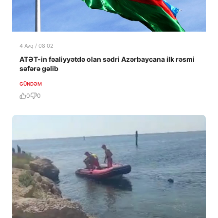
4 Avq / 08:02
ATƏT-in fəaliyyətdə olan sədri Azərbaycana ilk rəsmi
səfərə gəlib
GÜNDƏM
0
0