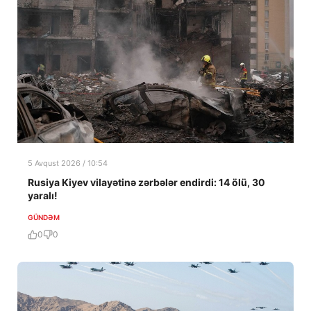
5 Avqust 2026 / 10:54
Rusiya Kiyev vilayətinə zərbələr endirdi: 14 ölü, 30
yaralı!
GÜNDƏM
0
0