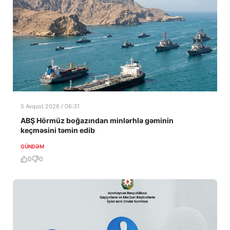
5 Avqust 2026 / 06:31
ABŞ Hörmüz boğazından minlərhlə gəminin
keçməsini təmin edib
GÜNDƏM
0
0