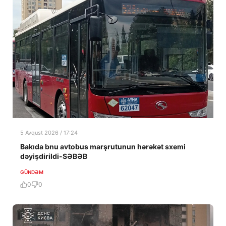
5 Avqust 2026 / 17:24
Bakıda bnu avtobus marşrutunun hərəkət sxemi
dəyişdirildi-SƏBƏB
GÜNDƏM
0
0