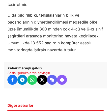
təsir etmir.
O da bildirilib ki, təhsilalanların bilik və
bacarıqlarının qiymətləndirilməsi məqsədilə ölkə
üzrə ümumilikdə 300 mindən çox 4-cü və 6-cı sinif
şagirdləri arasında monitorinq həyata keçiriləcək.
Ümumilikdə 13 552 şagirdin kompüter əsaslı
monitorinqdə iştirakı nəzərdə tutulur.
Xəbər maraqlı gəldi?
Sosial şəbəkələrdə paylaşın
Digər xəbərlər