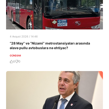
4 Avqust 2026 / 14:46
“28 May” və “Nizami” metrostansiyaları arasında
əlavə pullu avtobuslara nə ehtiyac?
GÜNDƏM
0
0