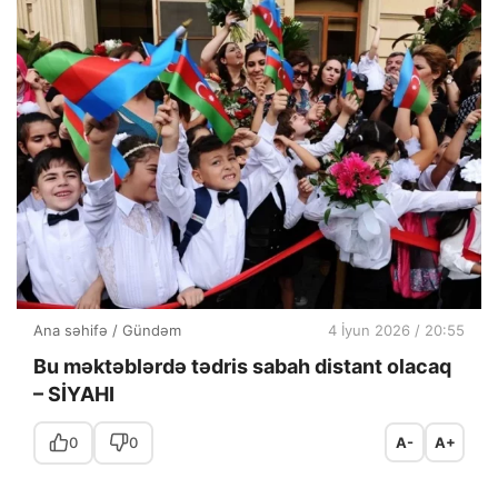
Ana səhifə
/
Gündəm
4 İyun 2026 / 20:55
Bu məktəblərdə tədris sabah distant olacaq
– SİYAHI
0
0
A-
A+