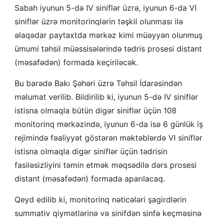
Sabah iyunun 5-də IV siniflər üzrə, iyunun 6-da VI
siniflər üzrə monitorinqlərin təşkil olunması ilə
əlaqədar paytaxtda mərkəz kimi müəyyən olunmuş
ümumi təhsil müəssisələrində tədris prosesi distant
(məsafədən) formada keçiriləcək.
Bu barədə Bakı Şəhəri üzrə Təhsil İdarəsindən
məlumat verilib. Bildirilib ki, iyunun 5-də IV siniflər
istisna olmaqla bütün digər siniflər üçün 108
monitorinq mərkəzində, iyunun 6-da isə 6 günlük iş
rejimində fəaliyyət göstərən məktəblərdə VI siniflər
istisna olmaqla digər siniflər üçün tədrisin
fasiləsizliyini təmin etmək məqsədilə dərs prosesi
distant (məsafədən) formada aparılacaq.
Qeyd edilib ki, monitorinq nəticələri şagirdlərin
summativ qiymətlərinə və sinifdən sinfə keçməsinə