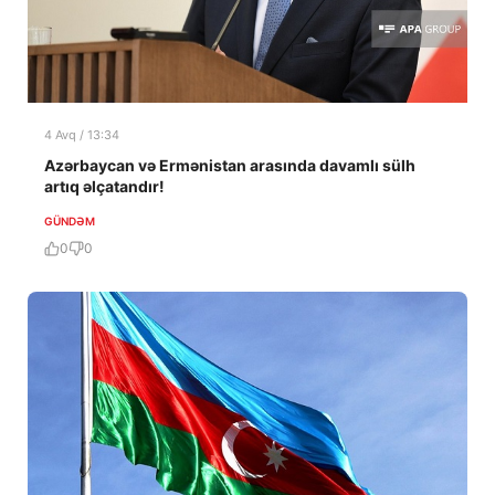
4 Avq / 13:34
Azərbaycan və Ermənistan arasında davamlı sülh
artıq əlçatandır!
GÜNDƏM
0
0