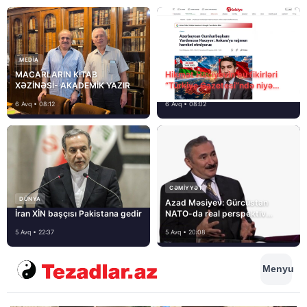
MEDİA
MACARLARIN KİTAB
Hikmət Hacıyevin bu fikirləri
XƏZİNƏSİ- AKADEMİK YAZIR
“Türkiye Gazetesi”ndə niyə
təhrif edilib?
6 Avq • 08:12
6 Avq • 08:02
CƏMIYYƏT
DÜNYA
Azad Məsiyev: Gürcüstan
İran XİN başçısı Pakistana gedir
NATO-da real perspektiv
görmür
5 Avq • 22:37
5 Avq • 20:08
Menyu