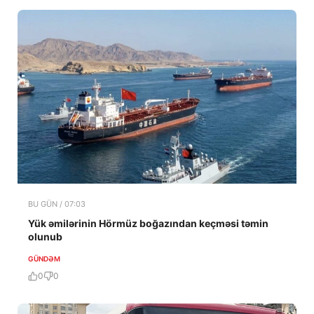
BU GÜN / 07:03
Yük əmilərinin Hörmüz boğazından keçməsi təmin
olunub
GÜNDƏM
0
0