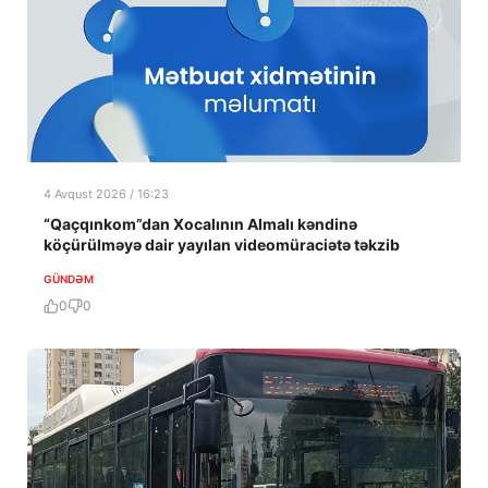
4 Avqust 2026 / 16:23
“Qaçqınkom”dan Xocalının Almalı kəndinə
köçürülməyə dair yayılan videomüraciətə təkzib
GÜNDƏM
0
0