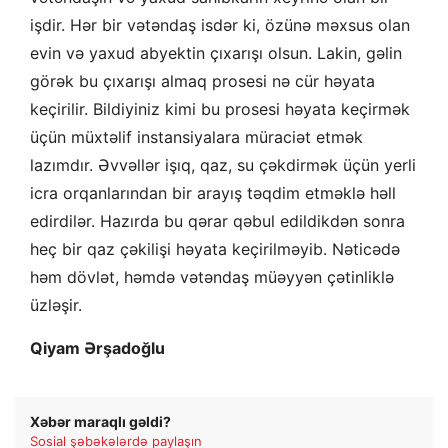
işdir. Hər bir vətəndaş isdər ki, özünə məxsus olan
evin və yaxud abyektin çıxarışı olsun. Lakin, gəlin
görək bu çıxarışı almaq prosesi nə cür həyata
keçirilir. Bildiyiniz kimi bu prosesi həyata keçirmək
üçün müxtəlif instansiyalara müraciət etmək
lazımdır. Əvvəllər işıq, qaz, su çəkdirmək üçün yerli
icra orqanlarından bir arayış təqdim etməklə həll
edirdilər. Hazırda bu qərar qəbul edildikdən sonra
heç bir qaz çəkilişi həyata keçirilməyib. Nəticədə
həm dövlət, həmdə vətəndaş müəyyən çətinliklə
üzləşir.
Qiyam Ərşadoğlu
Xəbər maraqlı gəldi?
Sosial şəbəkələrdə paylaşın