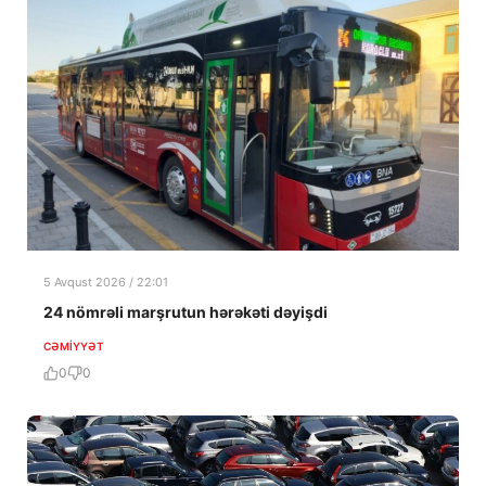
5 Avqust 2026 / 22:01
24 nömrəli marşrutun hərəkəti dəyişdi
CƏMIYYƏT
0
0