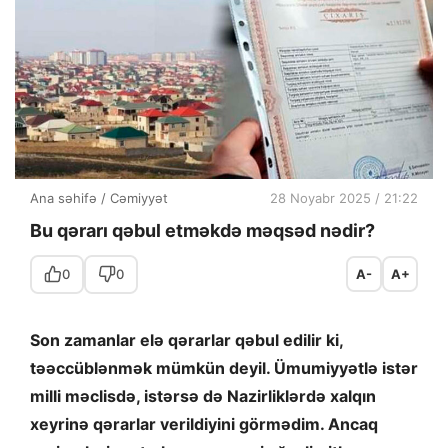
Ana səhifə
/
Cəmiyyət
28 Noyabr 2025 / 21:22
Bu qərarı qəbul etməkdə məqsəd nədir?
0
0
A-
A+
Son zamanlar elə qərarlar qəbul edilir ki,
təəccüblənmək mümkün deyil. Ümumiyyətlə istər
milli məclisdə, istərsə də Nazirliklərdə xalqın
xeyrinə qərarlar verildiyini görmədim. Ancaq