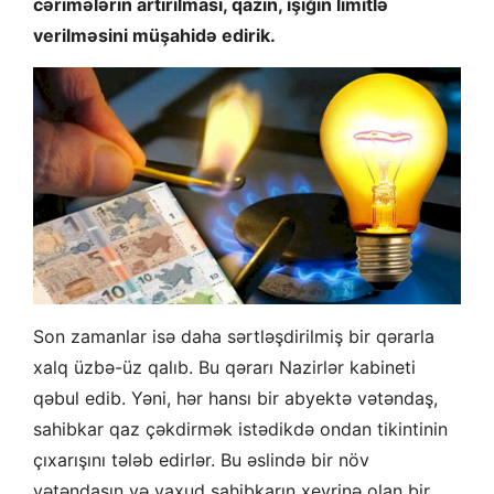
cərimələrin artırılması, qazın, işığın limitlə
verilməsini müşahidə edirik.
Son zamanlar isə daha sərtləşdirilmiş bir qərarla
xalq üzbə-üz qalıb. Bu qərarı Nazirlər kabineti
qəbul edib. Yəni, hər hansı bir abyektə vətəndaş,
sahibkar qaz çəkdirmək istədikdə ondan tikintinin
çıxarışını tələb edirlər. Bu əslində bir növ
vətəndaşın və yaxud sahibkarın xeyrinə olan bir