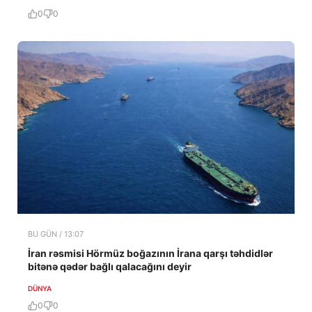
0
0
BU GÜN / 13:07
İran rəsmisi Hörmüz boğazının İrana qarşı təhdidlər
bitənə qədər bağlı qalacağını deyir
DÜNYA
0
0