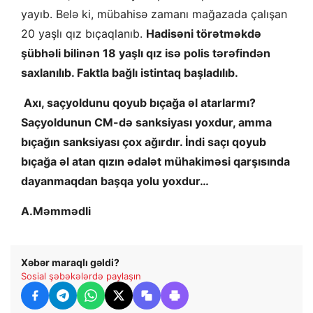
yayıb. Belə ki, mübahisə zamanı mağazada çalışan
20 yaşlı qız bıçaqlanıb.
Hadisəni törətməkdə
şübhəli bilinən 18 yaşlı qız isə polis tərəfindən
saxlanılıb. Faktla bağlı istintaq başladılıb.
Axı, saçyoldunu qoyub bıçağa əl atarlarmı?
Saçyoldunun CM-də sanksiyası yoxdur, amma
bıçağın sanksiyası çox ağırdır. İndi saçı qoyub
bıçağa əl atan qızın ədalət mühakiməsi qarşısında
dayanmaqdan başqa yolu yoxdur…
A.Məmmədli
Xəbər maraqlı gəldi?
Sosial şəbəkələrdə paylaşın