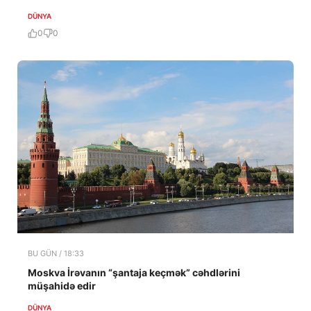
DÜNYA
0
0
BU GÜN / 18:33
Moskva İrəvanın “şantaja keçmək” cəhdlərini
müşahidə edir
DÜNYA