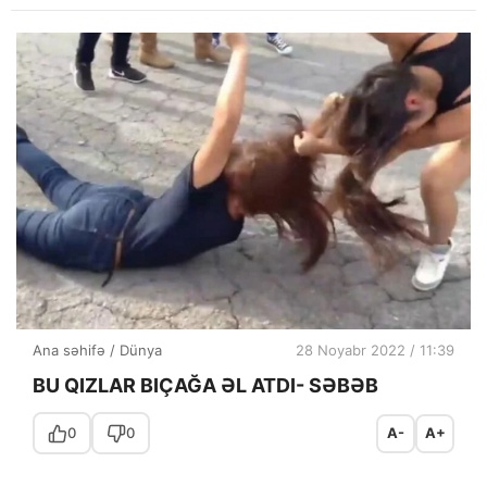
Ana səhifə
/
Dünya
28 Noyabr 2022 / 11:39
BU QIZLAR BIÇAĞA ƏL ATDI- SƏBƏB
0
0
A-
A+