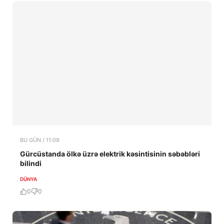
BU GÜN / 11:09
Gürcüstanda ölkə üzrə elektrik kəsintisinin səbəbləri
bilindi
DÜNYA
0
0