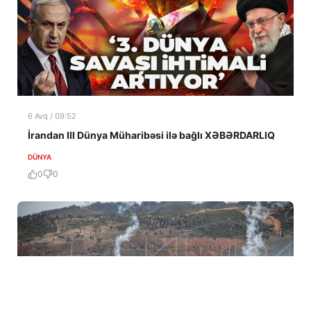
6 Avq / 09:52
İrandan III Dünya Müharibəsi ilə bağlı XƏBƏRDARLIQ
DÜNYA
0
0