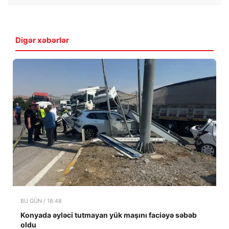
Digər xəbərlər
BU GÜN / 18:48
Konyada əyləci tutmayan yük maşını faciəyə səbəb
oldu