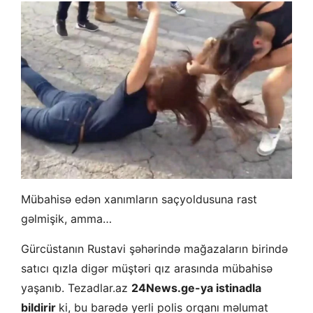
Mübahisə edən xanımların saçyoldusuna rast
gəlmişik, amma…
Gürcüstanın Rustavi şəhərində mağazaların birində
satıcı qızla digər müştəri qız arasında mübahisə
yaşanıb. Tezadlar.az
24News.ge-ya istinadla
bildirir
ki, bu barədə yerli polis orqanı məlumat