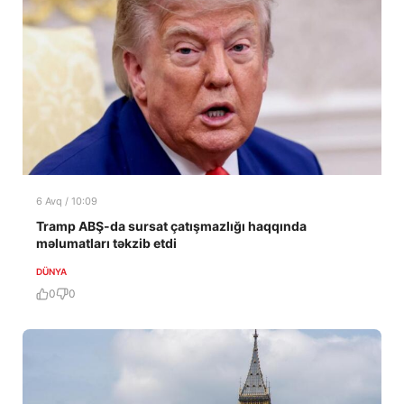
6 Avq / 10:09
Tramp ABŞ-da sursat çatışmazlığı haqqında
məlumatları təkzib etdi
DÜNYA
0
0