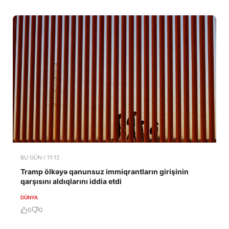
BU GÜN / 11:12
Tramp ölkəyə qanunsuz immiqrantların girişinin
qarşısını aldıqlarını iddia etdi
DÜNYA
0
0