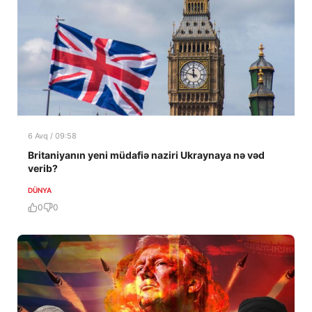
6 Avq / 09:58
Britaniyanın yeni müdafiə naziri Ukraynaya nə vəd
verib?
DÜNYA
0
0