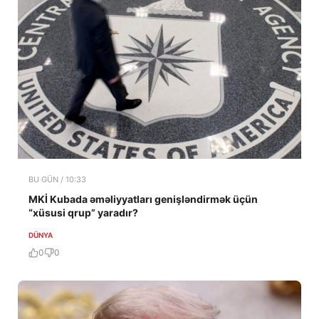
BU GÜN / 10:33
MKİ Kubada əməliyyatları genişləndirmək üçün
“xüsusi qrup” yaradır?
DÜNYA
0
0