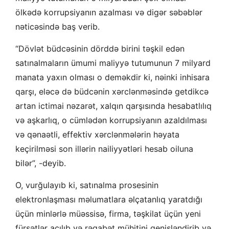
ölkədə korrupsiyanın azalması və digər səbəblər
nəticəsində baş verib.
“Dövlət büdcəsinin dörddə birini təşkil edən
satınalmaların ümumi maliyyə tutumunun 7 milyard
manata yaxın olması o deməkdir ki, nəinki inhisara
qarşı, eləcə də büdcənin xərclənməsində getdikcə
artan ictimai nəzarət, xalqın qarşısında hesabatlılıq
və aşkarlıq, o cümlədən korrupsiyanın azaldılması
və qənaətli, effektiv xərclənmələrin həyata
keçirilməsi son illərin nailiyyətləri hesab oiluna
bilər”, -deyib.
O, vurğulayıb ki, satınalma prosesinin
elektronlaşması məlumatlara əlçatanlıq yaratdığı
üçün minlərlə müəssisə, firma, təşkilat üçün yeni
fürsətlər açılıb və rəqabət mühitini genişləndirib və