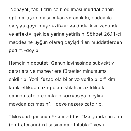
Nəhayət, təkliflərin cəlb edilməsi müddətlərinin
optimallaşdırılması imkan verəcək ki, büdcə ilə
qarşıya qoyulmuş vəzifələr və öhdəliklər vaxtında
və effektvi şəkildə yerinə yetirilsin. Söhbət 26.1.1-ci
maddəsinə uyğun olaraq dəyişdirilən müddətlərdən
gedir”, -deyib.
Həmçinin deputat “Qanun layihəsində subyektiv
qərarlara və manevrlərə fürsətlər minumuma
enidilrib. Yəni, “uzaq ola bilər və verilə bilər” kimi
konkretlikdən uzaq olan istilahlar azıldılıb ki,
qanunu tətbiq edənlərin korrupsiya meylinə
meydan açılmasın”, – deyə nəzərə çatdırıb.
“ Mövcud qanunun 6-ci maddəsi “Malgöndərənlərin
(podratçıların) ixtisasına dair tələblər” xeyli