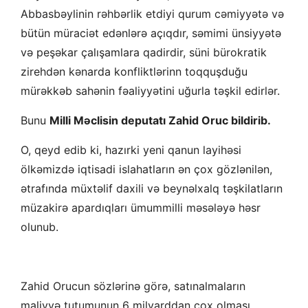
Abbasbəylinin rəhbərlik etdiyi qurum cəmiyyətə və
bütün müraciət edənlərə açıqdır, səmimi ünsiyyətə
və peşəkar çalışamlara qadirdir, süni bürokratik
zirehdən kənarda konfliktlərinn toqquşduğu
mürəkkəb sahənin fəaliyyətini uğurla təşkil edirlər.
Bunu
Milli Məclisin deputatı Zahid Oruc bildirib.
O, qeyd edib ki, hazırki yeni qanun layihəsi
ölkəmizdə iqtisadi islahatların ən çox gözlənilən,
ətrafında müxtəlif daxili və beynəlxalq təşkilatların
müzakirə apardıqları ümummilli məsələyə həsr
olunub.
Zahid Orucun sözlərinə görə, satınalmaların
maliyyə tutumunun 6 milyarddan çox olması