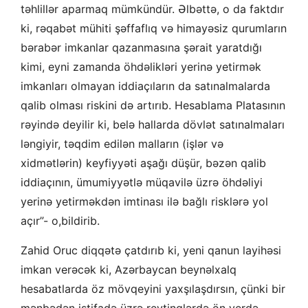
təhlillər aparmaq mümkündür. Əlbəttə, o da faktdır
ki, rəqabət mühiti şəffaflıq və himayəsiz qurumların
bərabər imkanlar qazanmasına şərait yaratdığı
kimi, eyni zamanda öhdəlikləri yerinə yetirmək
imkanları olmayan iddiaçıların da satınalmalarda
qalib olması riskini də artırıb. Hesablama Platasının
rəyində deyilir ki, belə hallarda dövlət satınalmaları
ləngiyir, təqdim edilən malların (işlər və
xidmətlərin) keyfiyyəti aşağı düşür, bəzən qalib
iddiaçının, ümumiyyətlə müqavilə üzrə öhdəliyi
yerinə yetirməkdən imtinası ilə bağlı risklərə yol
açır”- o,bildirib.
Zahid Oruc diqqətə çatdırıb ki, yeni qanun layihəsi
imkan verəcək ki, Azərbaycan beynəlxalq
hesabatlarda öz mövqeyini yaxşılaşdırsın, çünki bir