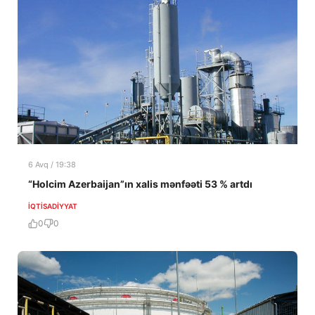
6 Avq / 19:38
“Holcim Azerbaijan”ın xalis mənfəəti 53 % artdı
İQTISADIYYAT
0
0