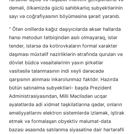
deməli, ölkəmizdə güclü sahibkarlıq subyektlərinin
sayı və coğrafiyasının böyüməsinə şərait yaranıb.
“ Ötən onillərdə kağız daşıyıcılarda əksər hallarda
hansı metodun tətbiqindən asılı olmayaraq, istər
tender, istərsə də kotirovkaların formal xarakter
daşıması müxtəlif nazirliklərin ətrafında qurulan və
dövlət büdcə vəsaitələrinin yaxın şirkətlər
vasitəsilə talanmasının indi xeyli dərəcədə
qarşısının alınması inkarolunmaz faktdır. Hazırda
bütün satınalma subyektləri- başda Prezident
Administrasiyasından, Milli Məclisdən ucqar
əyalətlərdə adi xidmət təşkilatlarına qədər, onların
əməliyyatlarını elektron sistemlərdə izləmək, iştirak
etmək və formalaşan obyektiv məlumat-data
bazası əsasında satılanma siyasətinə dair hərtərəfli