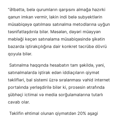
“Əlbəttə, belə qurumların qarşısını almağa hazırki
qanun imkan vermir, lakin indi belə subyektlərin
müsabiqəyə qatılması satınalma metodlarına uyğun
təsnifatlaşdırıla bilər. Məsələn, dəyəri müəyyən
məbləği keçən satınalama müsabiqəsində şikətin
bazarda iştirakçılığına dair konkret təcrübə dövrü
qoyula bilər.
Satınalma haqqında hesabatın tam şəkildə, yəni,
satınalmalarda iştirak edən iddiaçıların qiymət
təklifləri, bal sistemi üzrə sıralanması vahid internet
portalında yerləşdirilə bilər ki, prosesin ətrafında
şübhəçi ictimai və media sorğulamalarına tutarlı
cavab olar.
Təklifin ehtimal olunan qiymətdən 20% aşagi