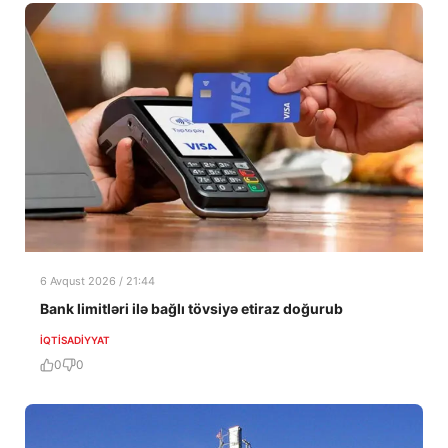
6 Avqust 2026 / 21:44
Bank limitləri ilə bağlı tövsiyə etiraz doğurub
İQTISADIYYAT
0
0