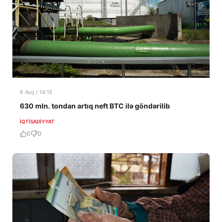
6 Avq / 14:15
630 mln. tondan artıq neft BTC ilə göndərilib
İQTISADIYYAT
0
0