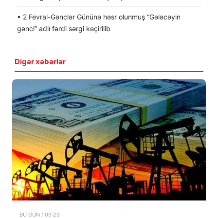
• 2 Fevral-Gənclər Gününə həsr olunmuş “Gələcəyin
gənci” adlı fərdi sərgi keçirilib
Digər xəbərlər
BU GÜN / 09:29