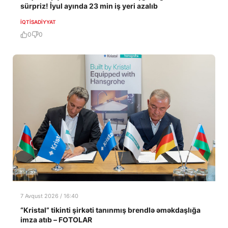
sürpriz! İyul ayında 23 min iş yeri azalıb
İQTISADIYYAT
0
0
7 Avqust 2026 / 16:40
“Kristal” tikinti şirkəti tanınmış brendlə əməkdaşlığa
imza atıb – FOTOLAR