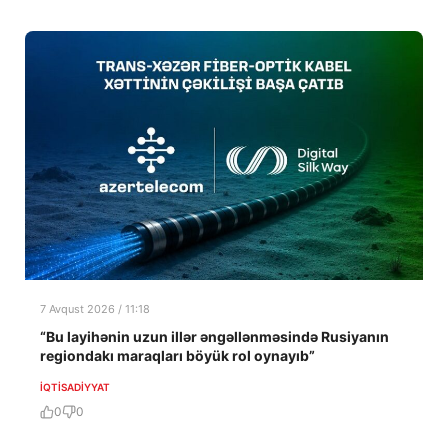
7 Avqust 2026 / 11:18
“Bu layihənin uzun illər əngəllənməsində Rusiyanın
regiondakı maraqları böyük rol oynayıb”
İQTISADIYYAT
0
0