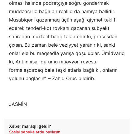
olması halında podratçıya soğru göndərmək
müddəası ilə bağlı bir reallıq da hamıya bəllidir.
Müsabiqəni qazanmaq üçün aşağı qiymət təklif
edərək tenderi-kotirovkanı qazanan subyekt
sonradan müxtəlif haqq tələb edir ki, prosesdən
çıxsın. Bu zaman belə vəziyyət yaranır ki, sanki
onlar elə bu məqsədlə yarışa qoşulublar. Ümidvarıq
ki, Antiinhisar qurumu müəyyən reyestr
formalaşdırcaq belə təşkilatlarla bağlı ki, onların
yolunu bağlasın”, – Zahid Oruc bildirib.
JASMİN
Xəbər maraqlı gəldi?
Sosial şəbəkələrdə paylaşın