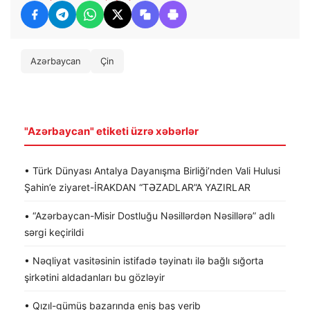
Azərbaycan
Çin
"Azərbaycan" etiketi üzrə xəbərlər
• Türk Dünyası Antalya Dayanışma Birliği’nden Vali Hulusi
Şahin’e ziyaret-İRAKDAN “TƏZADLAR”A YAZIRLAR
• “Azərbaycan-Misir Dostluğu Nəsillərdən Nəsillərə” adlı
sərgi keçirildi
• Nəqliyat vasitəsinin istifadə təyinatı ilə bağlı sığorta
şirkətini aldadanları bu gözləyir
• Qızıl-gümüş bazarında eniş baş verib