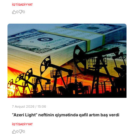
İQTISADIYYAT
0
0
7 Avqust 2026 / 15:06
“Azeri Light” neftinin qiymətində qəfil artım baş verdi
İQTISADIYYAT
0
0