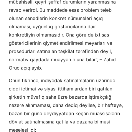
mübahisəli, qeyri-şəffaf durumların yaranmasına
rəvac verirdi. Bu maddədə əsas problem tələb
olunan sənədlərin konkret nümunələri açıq
olmaması, uyğunluq göstəricilərinə dair
konkretliyin olmamasıdır. Ona görə də ixtisas
göstəricilərinin qiymətləndirilməsi meyarları və
prosedurları satınalan təşkilat tərəfindən deyil,
normativ qaydada müəyyən oluna bilər”, – Zahid
Oruc açıqlayıb.
Onun fikrincə, indiyədək satınalmaların üzərində
ciddi ictimai və siyasi ittihamlardan biri qatılan
şirkətin müvafiq sahə üzrə bazarda iştirakçılığı
nəzərə alınmaması, daha dəqiq deyilsə, bir həftəyə,
bəzən bir günə qeydiyyatdan keçən müəssisələrin
dövlət satınalmasına qatıla və qazana bilməsi
məsələsi idi: