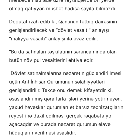
mənbədən istifadə üzrə reytinqlərdə ön yerdə
olmaq qətiyyən müsbət hadisə sayıla bilməzdi.
Deputat izah edib ki, Qanunun tətbiq dairəsinin
genişləndiriləcək və “dövlət vəsaiti” anlayışı
“maliyyə vəsaiti” anlayışı ilə əvəz edilir.
“Bu da satınalan təşkilatının sərəncamında olan
bütün növ pul vəsaitlərini ehtiva edir.
Dövlət satınalmalarına nəzarətin gücləndiriilməsi
üçün Antiİnhisar Qurumunun səlahiyyətləri
genişləndirilir. Təkcə onu demək kifayətdir ki,
əsaslandırılmış qərarlarla işləri yerinə yetirməyən,
yaxud həvəskar qurumları etibarsız təchizatçıların
reyestrinə daxil edilməsi gerçək rəqabətə yol
açacaqdır və burada nəzarət qurumun əlavə
hüquqların verilməsi əsaslıdır.