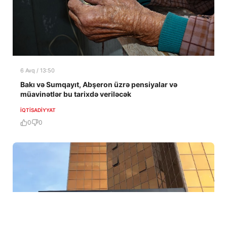
6 Avq / 13:50
Bakı və Sumqayıt, Abşeron üzrə pensiyalar və
müavinətlər bu tarixdə veriləcək
İQTISADIYYAT
0
0