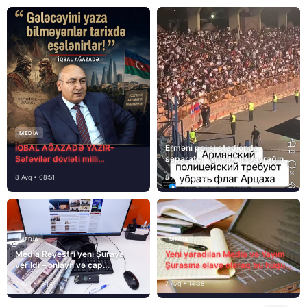
MEDİA
İQBAL AĞAZADƏ YAZIR-
Erməni polisi stadionda
Səfəvilər dövləti milli
separatçı “Artsax”ın bayrağını
dövlətdirmi?
müsadirə etdi və…
8 Avq • 08:51
8 Avq • 08:39
MEDİA
MEDİA
Media Reyestri yeni Şuraya
Yeni yaradılan Media və Yayım
verildi – onlayn və çap
Şurasına əlavə olaraq bu hüquq
mediasını nə gözləyir?
və vəzifələr də verilib
7 Avq • 15:14
7 Avq • 14:38