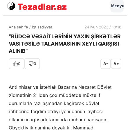
Menyu
Ana səhifə
/
İqtisadiyyat
24 İyun 2023 / 10:18
“BÜDCƏ VƏSAİTLƏRİNİN YAXIN ŞİRKƏTLƏR
VASİTƏSİLƏ TALANMASININ XEYLİ QARŞISI
ALINIB”
0
0
A-
A+
Antiinhisar və İstehlak Bazarına Nəzarət Dövlət
Xidmətinin 2 ildən çox müddətdə müxtəlif
qurumlarla razılaşmadan keçirərək dövlət
rəhbərinə təqdim etdiyi yeni qanun layihəsi
ölkəmizin iqtisadi tarixində mühüm hadisədir.
Obyektivlik naminə deyək ki, Məmməd