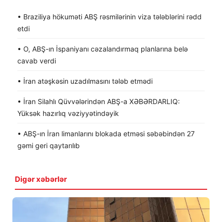
• Braziliya hökuməti ABŞ rəsmilərinin viza tələblərini rədd
etdi
• O, ABŞ-ın İspaniyanı cəzalandırmaq planlarına belə
cavab verdi
• İran atəşkəsin uzadılmasını tələb etmədi
• İran Silahlı Qüvvələrindən ABŞ-a XƏBƏRDARLIQ:
Yüksək hazırlıq vəziyyətindəyik
• ABŞ-ın İran limanlarını blokada etməsi səbəbindən 27
gəmi geri qaytarılıb
Digər xəbərlər