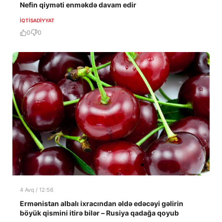
Nefin qiyməti enməkdə davam edir
İQTISADIYYAT
0
0
4 Avq / 12:56
Ermənistan albalı ixracından əldə edəcəyi gəlirin
böyük qismini itirə bilər – Rusiya qadağa qoyub