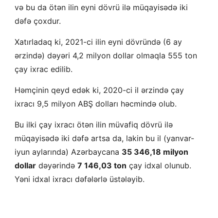
və bu da ötən ilin eyni dövrü ilə müqayisədə iki
dəfə çoxdur.
Xatırladaq ki, 2021-ci ilin eyni dövründə (6 ay
ərzində) dəyəri 4,2 milyon dollar olmaqla 555 ton
çay ixrac edilib.
Həmçinin qeyd edək ki, 2020-ci il ərzində çay
ixracı 9,5 milyon ABŞ dolları həcmində olub.
Bu ilki çay ixracı ötən ilin müvafiq dövrü ilə
müqayisədə iki dəfə artsa da, lakin bu il (yanvar-
iyun aylarında) Azərbaycana
35 346,18 milyon
dollar
dəyərində
7 146,03 ton
çay idxal olunub.
Yəni idxal ixracı dəfələrlə üstələyib.