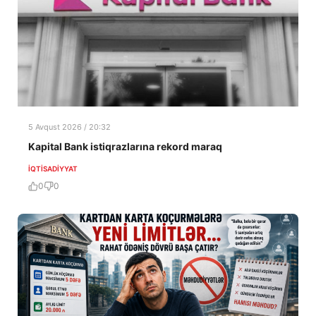
5 Avqust 2026 / 20:32
Kapital Bank istiqrazlarına rekord maraq
İQTISADIYYAT
0
0