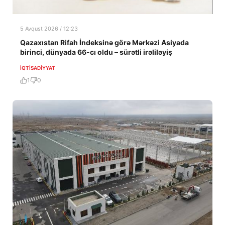
5 Avqust 2026 / 12:23
Qazaxıstan Rifah İndeksinə görə Mərkəzi Asiyada
birinci, dünyada 66-cı oldu – sürətli irəliləyiş
İQTISADIYYAT
1
0