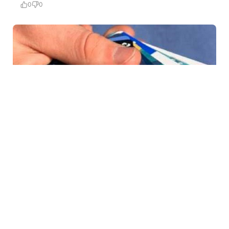
0
0
4 Avq / 11:30
Kartdan-karta pul köçürülməsinə niyə limit qoyulub?
İQTISADIYYAT
0
0