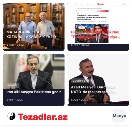
MEDİA
MACARLARIN KİTAB
Hikmət Hacıyevin bu fikirləri
XƏZİNƏSİ- AKADEMİK YAZIR
“Türkiye Gazetesi”ndə niyə
təhrif edilib?
6 Avq • 08:12
6 Avq • 08:02
CƏMIYYƏT
DÜNYA
Azad Məsiyev: Gürcüstan
İran XİN başçısı Pakistana gedir
NATO-da real perspektiv
görmür
5 Avq • 22:37
5 Avq • 20:08
Menyu