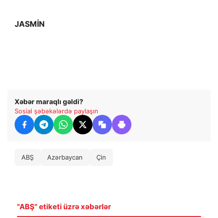
JASMİN
Xəbər maraqlı gəldi?
Sosial şəbəkələrdə paylaşın
ABŞ
Azərbaycan
Çin
"ABŞ" etiketi üzrə xəbərlər