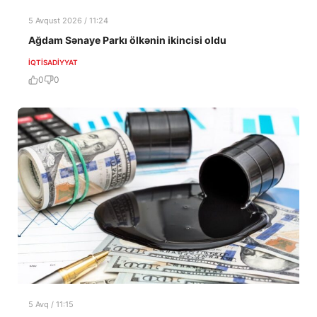
5 Avqust 2026 / 11:24
Ağdam Sənaye Parkı ölkənin ikincisi oldu
İQTISADIYYAT
0
0
5 Avq / 11:15