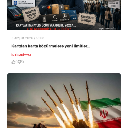
5 Avqust 2026 / 18:08
Kartdan karta köçürmələrə yeni limitlər…
İQTISADIYYAT
0
0