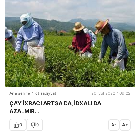
Ana səhifə
/
İqtisadiyyat
26 İyul 2022 / 09:22
ÇAY İXRACI ARTSA DA, İDXALI DA
AZALMIR…
0
0
A-
A+