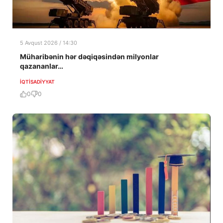
5 Avqust 2026 / 14:30
Müharibənin hər dəqiqəsindən milyonlar
qazananlar…
İQTISADIYYAT
0
0