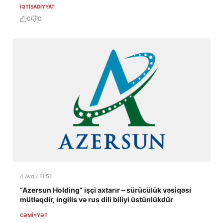
İQTISADIYYAT
0
0
4 Avq / 11:51
“Azersun Holding” işçi axtarır – sürücülük vəsiqəsi
mütləqdir, ingilis və rus dili biliyi üstünlükdür
CƏMIYYƏT