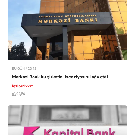
BU GÜN / 23:12
Mərkəzi Bank bu şirkətin lisenziyasını ləğv etdi
İQTISADIYYAT
0
0