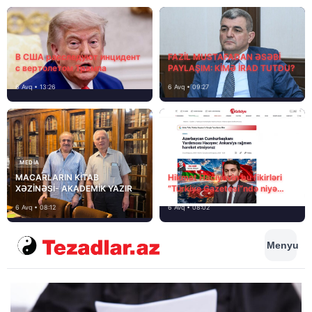
В США расследуют инцидент
FAZİL MUSTAFADAN ƏSƏBİ
с вертолетом Трампа
PAYLAŞIM: KİMƏ İRAD TUTDU?
6 Avq • 13:26
6 Avq • 09:27
MEDİA
MACARLARIN KİTAB
Hikmət Hacıyevin bu fikirləri
XƏZİNƏSİ- AKADEMİK YAZIR
“Türkiye Gazetesi”ndə niyə
təhrif edilib?
6 Avq • 08:12
6 Avq • 08:02
Menyu