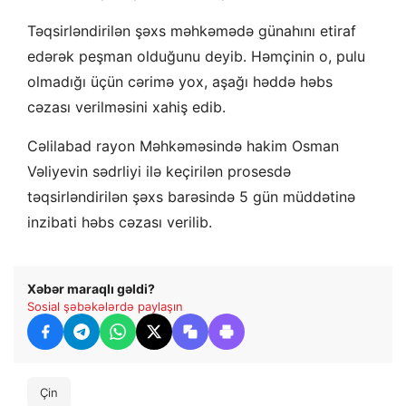
Təqsirləndirilən şəxs məhkəmədə günahını etiraf
edərək peşman olduğunu deyib. Həmçinin o, pulu
olmadığı üçün cərimə yox, aşağı həddə həbs
cəzası verilməsini xahiş edib.
Cəlilabad rayon Məhkəməsində hakim Osman
Vəliyevin sədrliyi ilə keçirilən prosesdə
təqsirləndirilən şəxs barəsində 5 gün müddətinə
inzibati həbs cəzası verilib.
Xəbər maraqlı gəldi?
Sosial şəbəkələrdə paylaşın
Çin