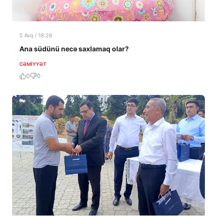
5 Avq / 18:26
Ana südünü necə saxlamaq olar?
CƏMIYYƏT
0
0