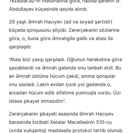
Tezadlar.az-ın məlumatına görə, hadisə şəhərin Ə.
Abdullayev küçəsində qeydə alınıb.
29 yaşlı Əmrah Hacıyev (ad və soyad şərtidir)
küçədə qonşusunu söyüb. Zərərçəkənin sözlərinə
görə, o, buna görə Əmrahgilə gəlib və atası ilə
qarşılaşıb:
“Atası bizi yaxşı qarşıladı. Oğlunun hərəkətinə görə
qəzəbləndi və Əmrah gələndə onu tənbeh etdi. Bu
an Əmrah üstümə hücum çəkdi, amma qonşular
onu saxladı. Lakin evdən çıxıb yol gedəndə o,
arxadan hücum edib sifətimə yumruqla vurdu. Üzr
istəsə şikayət etməzdim”.
Zərərçəkənin şikayəti əsasında Əmrah Hacıyev
barəsində İnzibati Xətalar Məcəlləsinin 510-cu
(xırda xuliqanlıq) maddəsilə protokol tərtib olunub.