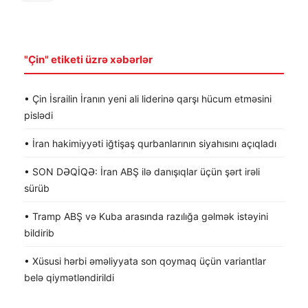
"Çin" etiketi üzrə xəbərlər
• Çin İsrailin İranın yeni ali liderinə qarşı hücum etməsini
pislədi
• İran hakimiyyəti iğtişaş qurbanlarının siyahısını açıqladı
• SON DƏQİQƏ: İran ABŞ ilə danışıqlar üçün şərt irəli
sürüb
• Tramp ABŞ və Kuba arasında razılığa gəlmək istəyini
bildirib
• Xüsusi hərbi əməliyyata son qoymaq üçün variantlar
belə qiymətləndirildi