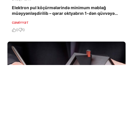
Elektron pul köçürmələrində minimum məbləğ
müəyyənləşdirilib – qərar oktyabrın 1-dən qüvvəyə
minəcək
CƏMIYYƏT
0
0
5 Avq / 14:50
DİQQƏT: Aylığı 620 manatdan başlayan təmirli