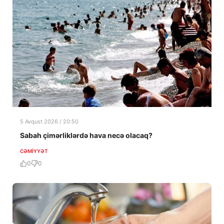
5 Avqust 2026 / 20:50
Sabah çimərliklərdə hava necə olacaq?
CƏMIYYƏT
0
0