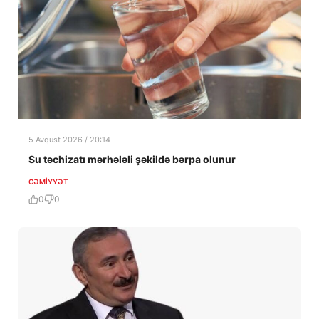
5 Avqust 2026 / 20:14
Su təchizatı mərhələli şəkildə bərpa olunur
CƏMIYYƏT
0
0