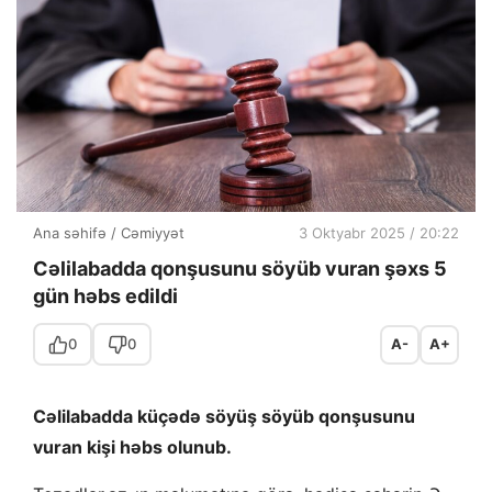
Ana səhifə
/
Cəmiyyət
3 Oktyabr 2025 / 20:22
Cəlilabadda qonşusunu söyüb vuran şəxs 5
gün həbs edildi
0
0
A-
A+
Cəlilabadda küçədə söyüş söyüb qonşusunu
vuran kişi həbs olunub.