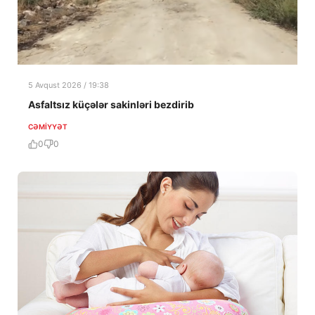
5 Avqust 2026 / 19:38
Asfaltsız küçələr sakinləri bezdirib
CƏMIYYƏT
0
0