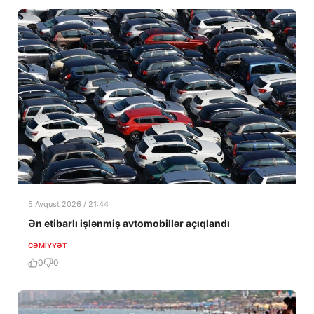
5 Avqust 2026 / 21:44
Ən etibarlı işlənmiş avtomobillər açıqlandı
CƏMIYYƏT
0
0