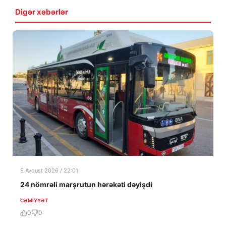
Digər xəbərlər
5 Avqust 2026 / 22:01
24 nömrəli marşrutun hərəkəti dəyişdi
CƏMIYYƏT
0
0