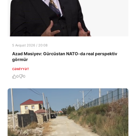
5 Avqust 2026 / 20:08
Azad Məsiyev: Gürcüstan NATO-da real perspektiv
görmür
CƏMIYYƏT
0
0