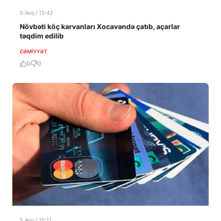
5 Avq / 15:42
Növbəti köç karvanları Xocavəndə çatıb, açarlar
təqdim edilib
CƏMIYYƏT
0
0
5 Avq / 15:11