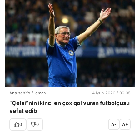
Ana səhifə
/
İdman
4 İyun 2026 / 09:35
“Çelsi”nin ikinci ən çox qol vuran futbolçusu
vəfat edib
0
0
A-
A+