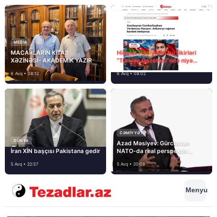
MEDİA
MACARLARIN KİTAB
Hikmət Hacıyevin bu fikirləri
XƏZİNƏSİ- AKADEMİK YAZIR
“Türkiye Gazetesi”ndə niyə
təhrif edilib?
6 Avq • 08:12
6 Avq • 08:02
CƏMIYYƏT
DÜNYA
Azad Məsiyev: Gürcüstan
İran XİN başçısı Pakistana gedir
NATO-da real perspektiv
görmür
5 Avq • 22:37
5 Avq • 20:08
Menyu