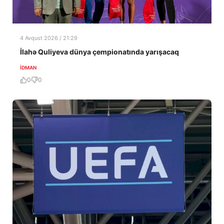
4 Avqust 2026 / 21:29
İlahə Quliyeva dünya çempionatında yarışacaq
İDMAN
0
0