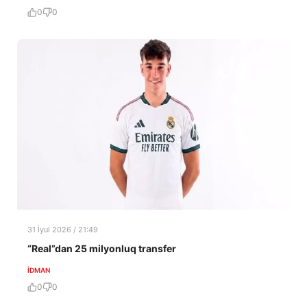
0
0
31 İyul 2026 / 21:49
“Real”dan 25 milyonluq transfer
İDMAN
0
0