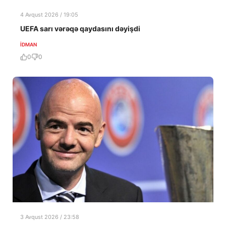
4 Avqust 2026 / 19:05
UEFA sarı vərəqə qaydasını dəyişdi
İDMAN
0
0
3 Avqust 2026 / 23:58