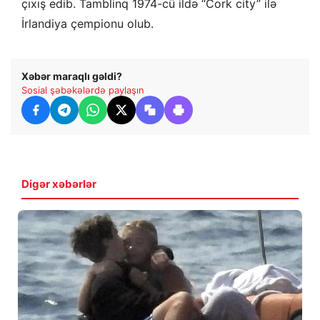
çıxış edib. Tamblinq 1974-cü ildə “Cork city” ilə
İrlandiya çempionu olub.
Xəbər maraqlı gəldi?
Sosial şəbəkələrdə paylaşın
Digər xəbərlər