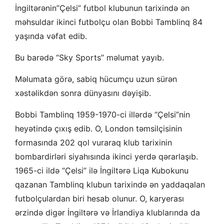
İngiltərənin”Çelsi” futbol klubunun tarixində ən
məhsuldar ikinci futbolçu olan Bobbi Tamblinq 84
yaşında vəfat edib.
Bu barədə “Sky Sports” məlumat yayıb.
Məlumata görə, sabiq hücumçu uzun sürən
xəstəlikdən sonra dünyasını dəyişib.
Bobbi Tamblinq 1959-1970-ci illərdə “Çelsi”nin
heyətində çıxış edib. O, London təmsilçisinin
formasında 202 qol vuraraq klub tarixinin
bombardirləri siyahısında ikinci yerdə qərarlaşıb.
1965-ci ildə “Çelsi” ilə İngiltərə Liqa Kubokunu
qazanan Tamblinq klubun tarixində ən yaddaqalan
futbolçulardan biri hesab olunur. O, karyerası
ərzində digər İngiltərə və İrlandiya klublarında da