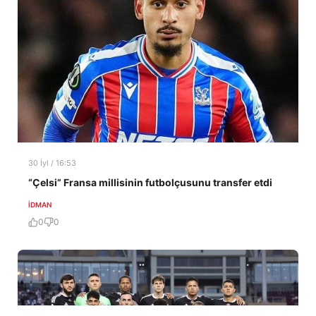
30 İyl / 16:53
“Çelsi” Fransa millisinin futbolçusunu transfer etdi
İDMAN
0
0