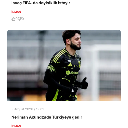
İsveç FIFA-da dəyişiklik istəyir
İDMAN
0
0
3 Avqust 2026 / 19:01
Nəriman Axundzadə Türkiyəyə gedir
İDMAN