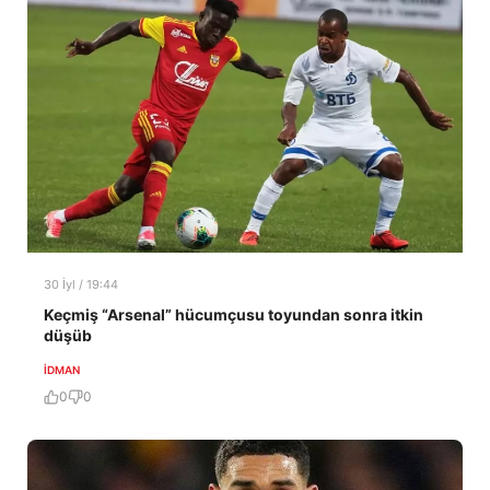
30 İyl / 19:44
Keçmiş “Arsenal” hücumçusu toyundan sonra itkin
düşüb
İDMAN
0
0