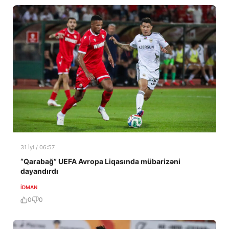
31 İyl / 06:57
“Qarabağ” UEFA Avropa Liqasında mübarizəni
dayandırdı
İDMAN
0
0