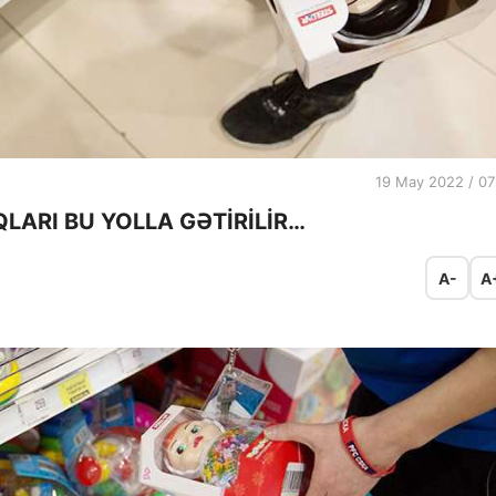
19 May 2022 / 07
ARI BU YOLLA GƏTİRİLİR…
A-
A