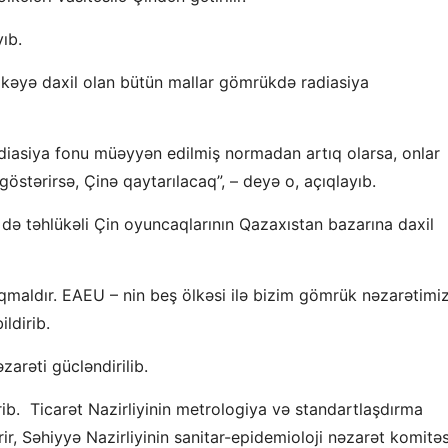
ıb.
lkəyə daxil olan bütün mallar gömrükdə radiasiya
adiasiya fonu müəyyən edilmiş normadan artıq olarsa, onlar
göstərirsə, Çinə qaytarılacaq”, – deyə o, açıqlayıb.
ə də təhlükəli Çin oyuncaqlarının Qazaxıstan bazarına daxil
qmaldır. EAEU – nin beş ölkəsi ilə bizim gömrük nəzarətimi
ldirib.
zarəti gücləndirilib.
ib. Ticarət Nazirliyinin metrologiya və standartlaşdırma
rir, Səhiyyə Nazirliyinin sanitar-epidemioloji nəzarət komitəs