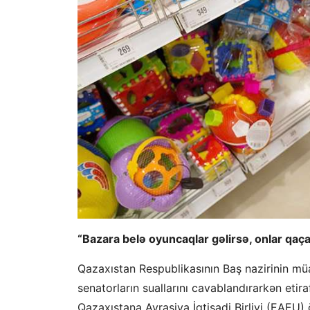
“Bazara belə oyuncaqlar gəlirsə, onlar qaç
Qazaxıstan Respublikasının Baş nazirinin m
senatorların suallarını cavablandırarkən etir
Qazaxıstana Avrasiya İqtisadi Birliyi (EAEU) öl