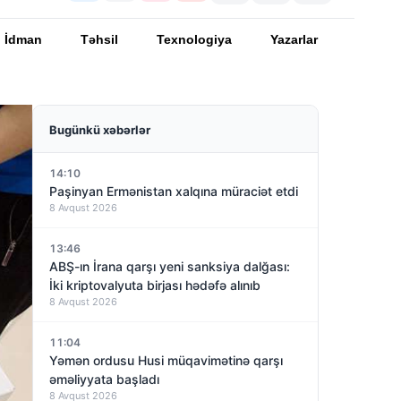
İdman
Təhsil
Texnologiya
Yazarlar
Bugünkü xəbərlər
14:10
Paşinyan Ermənistan xalqına müraciət etdi
8 Avqust 2026
13:46
ABŞ-ın İrana qarşı yeni sanksiya dalğası:
İki kriptovalyuta birjası hədəfə alınıb
8 Avqust 2026
11:04
Yəmən ordusu Husi müqavimətinə qarşı
əməliyyata başladı
8 Avqust 2026