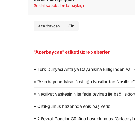
Sosial şəbəkələrdə paylaşın
Azərbaycan
Çin
"Azərbaycan" etiketi üzrə xəbərlər
• Türk Dünyası Antalya Dayanışma Birliği’nden Va
• “Azərbaycan-Misir Dostluğu Nəsillərdən Nəsillərə” a
• Nəqliyat vasitəsinin istifadə təyinatı ilə bağlı sığo
• Qızıl-gümüş bazarında eniş baş verib
• 2 Fevral-Gənclər Gününə həsr olunmuş “Gələcəyin gə