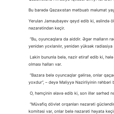
Bu barədə Qazaxıstan mətbuatı məlumat yay
Yerulan Jamaubayev qeyd edib ki, əslində ö
nəzarətindən keçir.
“Bu, oyuncaqlara da aiddir. Əgər malların r
yenidən yoxlanılır, yenidən yüksək radiasiya 
Lakin bununla belə, nazir etiraf edib ki, həl
olması halları var.
“Bazara belə oyuncaqlar gəlirsə, onlar qaça
yoxdur”, – deyə Maliyyə Nazirliyinin rəhbəri bi
O, həmçinin əlavə edib ki, son illər sərhəd nə
“Müvafiq dövlət orqanları nəzarəti gücləndir
komitəsi var, onlar belə nəzarəti həyata keçi