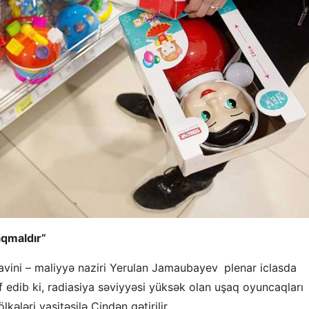
aqmaldır”
üavini – maliyyə naziri Yerulan Jamaubayev
plenar iclasda
af edib ki, radiasiya səviyyəsi yüksək olan uşaq oyuncaqları
kələri vasitəsilə Çindən gətirilir.