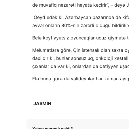
də müvafiq nəzarəti həyata keçirir”, – deyə
Qeyd edək ki, Azərbaycan bazarında da kifayə
əvvəl onların 80%-nin zərərli olduğu bildirilir
Belə keyfiyyətsiz oyuncaqlar ucuz qiymətə təkl
Məlumatlara görə, Çin istehsalı olan saxta oy
daxildir ki, bunlar sonsuzluq, onkoloji xəstə
çıxanlar da var ki, onlardan da qətiyyən uşa
Elə buna görə də valideynlər hər zaman ayıq-
JASMİN
Xəbər maraqlı gəldi?