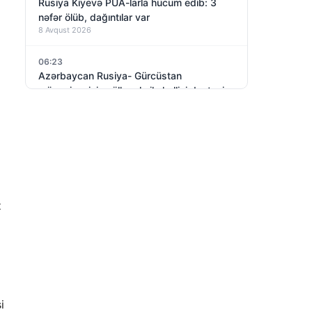
Rusiya Kiyevə PUA-larla hücum edib: 3
nəfər ölüb, dağıntılar var
8 Avqust 2026
06:23
Azərbaycan Rusiya- Gürcüstan
münaqişəsinin sülh yolu ilə həllini dəstəyir
8 Avqust 2026
z
i