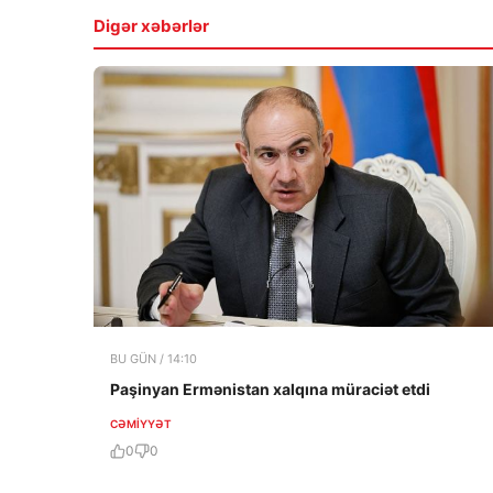
Digər xəbərlər
BU GÜN / 14:10
Paşinyan Ermənistan xalqına müraciət etdi
CƏMIYYƏT
0
0