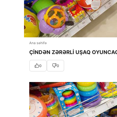
Ana səhifə
ÇİNDƏN ZƏRƏRLİ UŞAQ OYUNCAQL
0
0