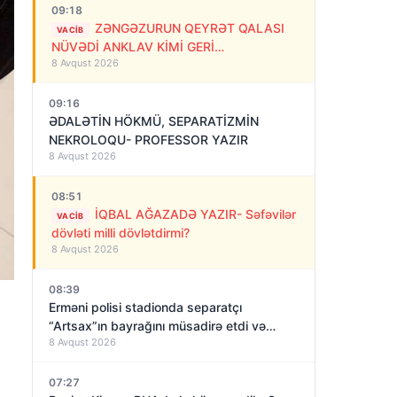
09:18
ZƏNGƏZURUN QEYRƏT QALASI
VACIB
NÜVƏDİ ANKLAV KİMİ GERİ
8 Avqust 2026
QAYTARILMALIDIR!
09:16
ƏDALƏTİN HÖKMÜ, SEPARATİZMİN
NEKROLOQU- PROFESSOR YAZIR
8 Avqust 2026
08:51
İQBAL AĞAZADƏ YAZIR- Səfəvilər
VACIB
dövləti milli dövlətdirmi?
8 Avqust 2026
08:39
Erməni polisi stadionda separatçı
“Artsax”ın bayrağını müsadirə etdi və…
8 Avqust 2026
07:27