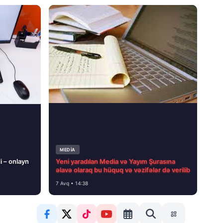
MEDİA
i – onlayn
Yeni yaradılan Media və Yayım Şurasına
əlavə olaraq bu hüquq və vəzifələr də verilib
7 Avq • 14:38