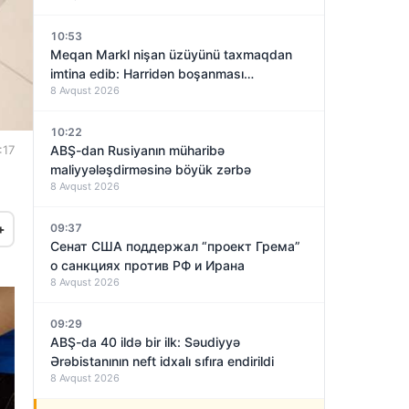
10:53
Meqan Markl nişan üzüyünü taxmaqdan
imtina edib: Harridən boşanması
8 Avqust 2026
yaxınlaşırmı?
10:22
:17
ABŞ-dan Rusiyanın müharibə
maliyyələşdirməsinə böyük zərbə
8 Avqust 2026
09:37
+
Сенат США поддержал “проект Грема”
о санкциях против РФ и Ирана
8 Avqust 2026
09:29
ABŞ-da 40 ildə bir ilk: Səudiyyə
Ərəbistanının neft idxalı sıfıra endirildi
8 Avqust 2026