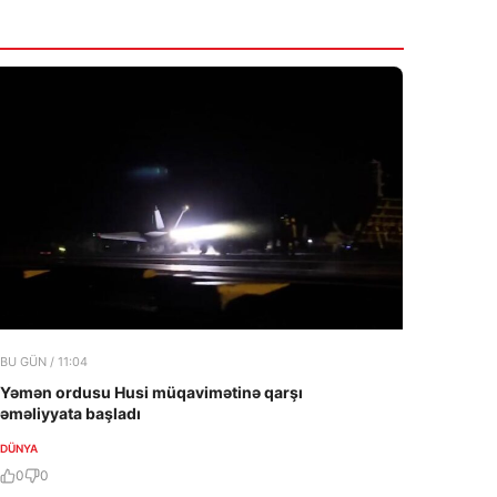
BU GÜN / 11:04
Yəmən ordusu Husi müqavimətinə qarşı
əməliyyata başladı
DÜNYA
0
0