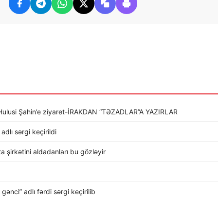
li Hulusi Şahin’e ziyaret-İRAKDAN “TƏZADLAR”A YAZIRLAR
dlı sərgi keçirildi
rta şirkətini aldadanları bu gözləyir
nci” adlı fərdi sərgi keçirilib