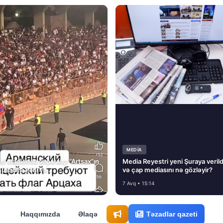
MEDİA
si stadionda separatçı “Artsax”ın
Media Reyestri yeni Şuraya verild
müsadirə etdi və…
və çap mediasını nə gözləyir?
7 Avq • 15:14
Haqqımızda
Əlaqə
Təzadlar qazeti