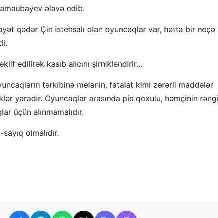
 Jamaubayev əlavə edib.
t qədər Çin istehsalı olan oyuncaqlar var, hətta bir neçə i
di.
if edilirək kasıb alıcını şirnikləndirir…
uncaqların tərkibinə melanin, fatalat kimi zərərli maddələr
liklər yaradır. Oyuncaqlar arasında pis qoxulu, həmçinin rəng
qlar üçün alınmamalıdır.
sayıq olmalıdır.