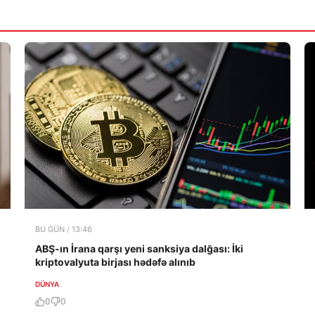
BU GÜN / 13:46
ABŞ-ın İrana qarşı yeni sanksiya dalğası: İki
kriptovalyuta birjası hədəfə alınıb
DÜNYA
0
0