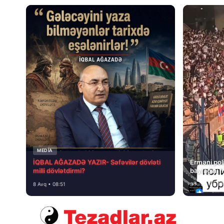
MEDİA
İQBAL AĞAZADƏ YAZIR- Səfəvilər dövləti
Erməni poli
milli dövlətdirmi?
bayrağını 
8 Avq • 08:51
8 Avq • 08:39