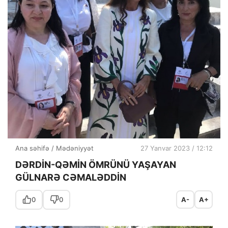
Ana səhifə
/
Mədəniyyət
27 Yanvar 2023 / 12:12
DƏRDİN-QƏMİN ÖMRÜNÜ YAŞAYAN
GÜLNARƏ CƏMALƏDDİN
0
0
A-
A+