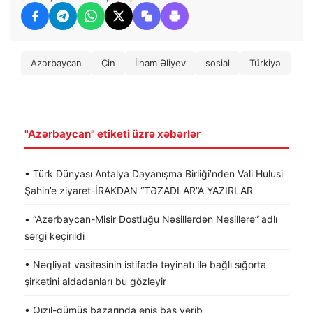
Azərbaycan
Çin
İlham Əliyev
sosial
Türkiyə
"Azərbaycan" etiketi üzrə xəbərlər
• Türk Dünyası Antalya Dayanışma Birliği’nden Vali Hulusi
Şahin’e ziyaret-İRAKDAN “TƏZADLAR”A YAZIRLAR
• “Azərbaycan-Misir Dostluğu Nəsillərdən Nəsillərə” adlı
sərgi keçirildi
• Nəqliyat vasitəsinin istifadə təyinatı ilə bağlı sığorta
şirkətini aldadanları bu gözləyir
• Qızıl-gümüş bazarında eniş baş verib