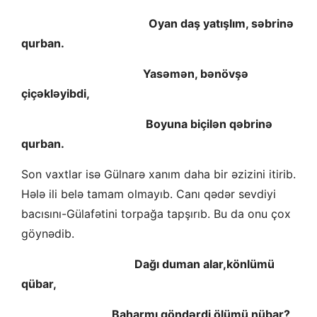
Oyan daş yatışlım, səbrinə
qurban.
Yasəmən, bənövşə
çiçəkləyibdi,
Boyuna biçilən qəbrinə
qurban.
Son vaxtlar isə Gülnarə xanım daha bir əzizini itirib.
Hələ ili belə tamam olmayıb. Canı qədər sevdiyi
bacısını-Gülafətini torpağa tapşırıb. Bu da onu çox
göynədib.
Dağı duman alar,könlümü
qübar,
Baharmı göndərdi ölümü nübar?