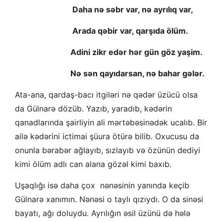
Daha nə səbr var, nə ayrılıq var,
Arada qəbir var, qarşıda ölüm.
Adini zikr edər hər gün göz yaşim.
Nə sən qayıdarsan, nə bahar gələr.
Ata-ana, qardaş-bacı itgiləri nə qədər üzücü olsa
da Gülnarə dözüb. Yazıb, yaradıb, kədərin
qanadlarında şairliyin ali mərtəbəsinədək ucalıb. Bir
ailə kədərini ictimai şüura ötürə bilib. Oxucusu da
onunla bərabər ağlayıb, sızlayıb və özünün dediyi
kimi ölüm adlı can alana gözəl kimi baxıb.
Uşaqlığı isə daha çox nənəsinin yanında keçib
Gülnarə xanımın. Nənəsi o taylı qızıydı. O da sinəsi
bayatı, ağı doluydu. Ayrılığın əsil üzünü də hələ