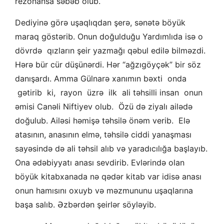
rezonansa səbəb olub.
Dediyinə görə uşaqlıqdan şerə, sənətə böyük
maraq göstərib. Onun doğulduğu Yardımlıda isə o
dövrdə qızların şeir yazmağı qəbul edilə bilməzdi.
Hərə bür cür düşünərdi. Hər “ağzıgöyçək” bir söz
danışardı. Amma Gülnarə xanımın bəxti onda
gətirib ki, rayon üzrə ilk ali təhsilli insan onun
əmisi Canəli Niftiyev olub. Özü də ziyalı ailədə
doğulub. Ailəsi həmişə təhsilə önəm verib. Elə
atasının, anasının elmə, təhsilə ciddi yanaşması
sayəsində də ali təhsil alıb və yaradıcılığa başlayıb.
Ona ədəbiyyatı anası sevdirib. Evlərində olan
böyük kitabxanada nə qədər kitab var idisə anası
onun hamısını oxuyb və məzmununu uşaqlarına
başa salıb. Əzbərdən şeirlər söyləyib.