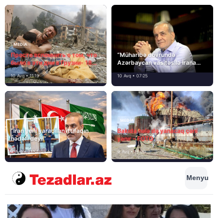
MEDİA
Просто вспомнить о том, что
“Müharibə dövründə
было в эти дни в Грузии- 18
Azərbaycan vasitəsilə İrana
лет назад, 8 августа 2008
yardım və dəstək göstərilib”
10 Avq • 11:19
10 Avq • 07:25
года…
MEDİA
“İran yeni yaradılan ittifaqın
Bakıda hələ də yanacaq çəni
hədəfi deyil”
yanır – FOTO
9 Avq • 21:54
9 Avq • 18:00
Menyu