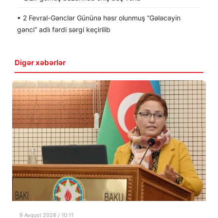
• 2 Fevral-Gənclər Gününə həsr olunmuş “Gələcəyin
gənci” adlı fərdi sərgi keçirilib
Digər xəbərlər
9 Avqust 2026 / 10:11