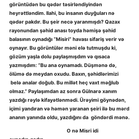
görüntüdən bu qədər təsirləndiyindən
heyrəttləndim. Ilahi, bu insanın duyğuları nə
qədər pakdır. Bu şeir necə yaranmışdı? Qazax
rayonundan şəhid anası toyda həmişə şəhid
balasının oynadığı “Misiri” havası sifariş verir və
oynayır. Bu görüntülər məni elə tutmuşdu ki,
gözüm yaşla dolu paylaşmışdım və qısaca
yazmışdım: “Bu ana oynamadı. Düşmənə də,
ölümə də meydan oxudu. Baxın, şəhidlərimizi
belə analar doğub. Bu millət heç vaxt məğlub
olmaz.” Paylaşımdan az sonra Gülnarə xanım
yazdığı rəylə kifayətlənmədi. Ürəyimi göynədən,
içimi yandıran və həmən yaranan şeiri ilə bu mərd
ananın yanında oldu, yazdığını da göndərdi mənə.
O nə Misri idi