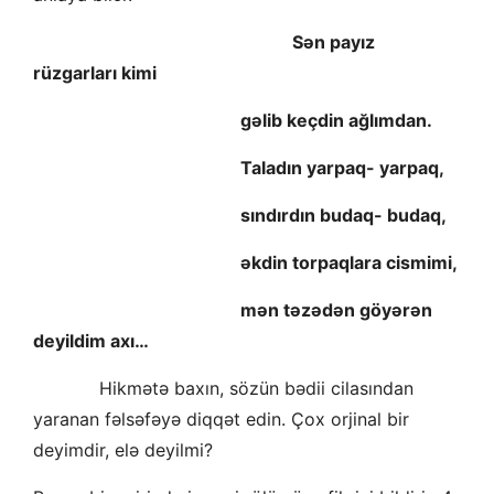
Sən payız
rüzgarları kimi
gəlib keçdin ağlımdan.
Taladın yarpaq- yarpaq,
sındırdın budaq- budaq,
əkdin torpaqlara cismimi,
mən təzədən göyərən
deyildim axı…
Hikmətə baxın, sözün bədii cilasından
yaranan fəlsəfəyə diqqət edin. Çox orjinal bir
deyimdir, elə deyilmi?