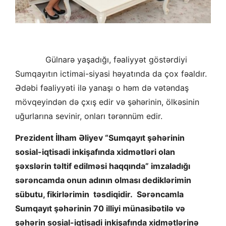
Gülnarə yaşadığı, fəaliyyət göstərdiyi
Sumqayıtın ictimai-siyasi həyatında da çox fəaldır.
Ədəbi fəaliyyəti ilə yanaşı o həm də vətəndaş
mövqeyindən də çxış edir və şəhərinin, ölkəsinin
uğurlarına sevinir, onları tərənnüm edir.
Prezident İlham Əliyev “Sumqayıt şəhərinin
sosial-iqtisadi inkişafında xidmətləri olan
şəxslərin təltif edilməsi haqqında” imzaladığı
sərəncamda onun adının olması dediklərimin
sübutu, fikirlərimin təsdiqidir. Sərəncamla
Sumqayıt şəhərinin 70 illiyi münasibətilə və
şəhərin sosial-iqtisadi inkişafında xidmətlərinə