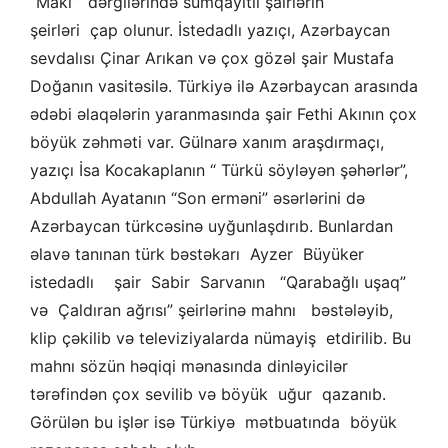
“Makı” dərgilərində sumqayıtlı şairlərin
şeirləri çap olunur. İstedadlı yazıçı, Azərbaycan
sevdalısı Çinar Arıkan və çox gözəl şair Mustafa
Doğanın vasitəsilə. Türkiyə ilə Azərbaycan arasında
ədəbi əlaqələrin yaranmasında şair Fethi Akının çox
böyük zəhməti var. Gülnarə xanım araşdırmaçı,
yazıçı İsa Kocakaplanın “ Türkü söyləyən şəhərlər”,
Abdullah Ayatanın “Son erməni” əsərlərini də
Azərbaycan türkcəsinə uyğunlaşdırıb. Bunlardan
əlavə tanınan türk bəstəkarı Ayzer Büyüker
istedadlı şair Sabir Sarvanın “Qarabağlı uşaq”
və Çaldıran ağrısı” şeirlərinə mahnı bəstələyib,
klip çəkilib və televiziyalarda nümayiş etdirilib. Bu
mahnı sözün həqiqi mənasında dinləyicilər
tərəfindən çox sevilib və böyük uğur qazanıb.
Görülən bu işlər isə Türkiyə mətbuatında böyük