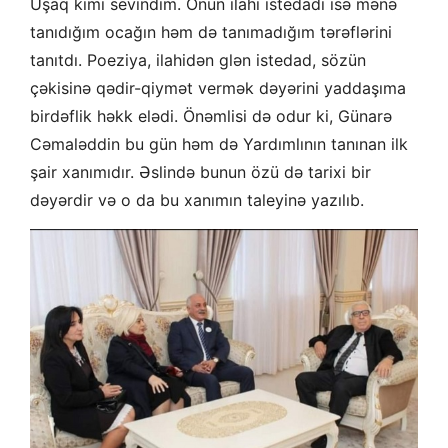
Uşaq kimi sevindim. Onun ilahi istedadı isə mənə
tanıdığım ocağın həm də tanımadığım tərəflərini
tanıtdı. Poeziya, ilahidən glən istedad, sözün
çəkisinə qədir-qiymət vermək dəyərini yaddaşıma
birdəflik həkk elədi. Önəmlisi də odur ki, Günarə
Cəmaləddin bu gün həm də Yardımlının tanınan ilk
şair xanımıdır. Əslində bunun özü də tarixi bir
dəyərdir və o da bu xanımın taleyinə yazılıb.