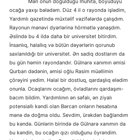
Mən onun doğulduğu mühitə, böyüdüyü
ocağa yaxşı bələdəm. Düz 4 il o rayonda işlədim,
Yardımlı qəzetində müxtəlif vəzifələrdə çalışdım.
Rayonun mənəvi dyərlərinə hörmətlə yanaşdım.
Əslində bu 4 ildə daha bir universitet bitirdim.
İnsanlıq, halallıq və bütün dəyərlərin qorunub
saxlanıldığı bir universitet. Ən sadiq dostlarım da
bu gün həmin rayondandır. Gülnarə xanımın əmisi
Qurban dədənin, əmisi oğlu Rasim müəllimin
çörəyini yedim. Halal bir dostluq, qardaşlıq elədim
onunla. Ocaqlarını ocağım, övladlarını qardaşım-
bacım bildim. Yardımlının ən səfalı, ən ziyalı
potensiallı kəndi olan Bərcan onların hesabına
mənə də doğma oldu. Sevdim, ürəkdən bağlandım
bu kəndə. Günlərin birində də Gülnarə xanımın da
bu kəndin, bu ocağın qızı olduğunu öyrəndim.