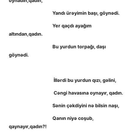
oynadın,qadın,
Yandı ürəyimin başı, göynədi.
Yer qaçdı ayağım
altından,qadın.
Bu yurdun torpağı, daşı
göynədi.
İllərdi bu yurdun qızı, gəlini,
Cəngi havasına oynayır, qadın.
Sənin çəkdiyini nə bilsin naşı,
Qanın niyə coşub,
qaynayır,qadın?!