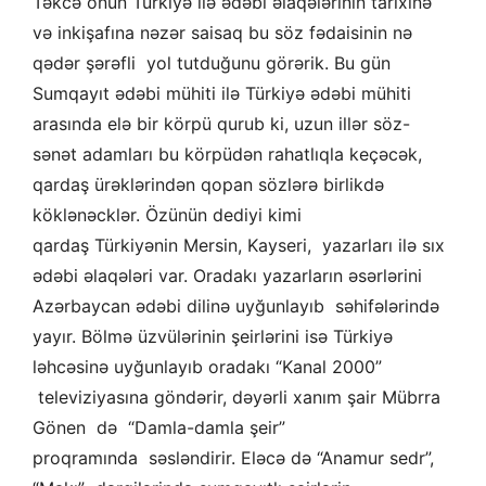
Təkcə onun Türkiyə ilə ədəbi əlaqələrinin tarixinə
və inkişafına nəzər saisaq bu söz fədaisinin nə
qədər şərəfli yol tutduğunu görərik. Bu gün
Sumqayıt ədəbi mühiti ilə Türkiyə ədəbi mühiti
arasında elə bir körpü qurub ki, uzun illər söz-
sənət adamları bu körpüdən rahatlıqla keçəcək,
qardaş ürəklərindən qopan sözlərə birlikdə
köklənəcklər. Özünün dediyi kimi
qardaş Türkiyənin Mersin, Kayseri, yazarları ilə sıx
ədəbi əlaqələri var. Oradakı yazarların əsərlərini
Azərbaycan ədəbi dilinə uyğunlayıb səhifələrində
yayır. Bölmə üzvülərinin şeirlərini isə Türkiyə
ləhcəsinə uyğunlayıb oradakı “Kanal 2000”
televiziyasına göndərir, dəyərli xanım şair Mübrra
Gönen də “Damla-damla şeir”
proqramında səsləndirir. Eləcə də “Anamur sedr”,