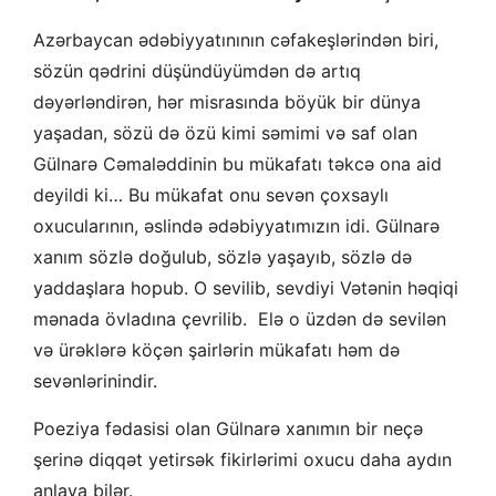
Azərbaycan ədəbiyyatınının cəfakeşlərindən biri,
sözün qədrini düşündüyümdən də artıq
dəyərləndirən, hər misrasında böyük bir dünya
yaşadan, sözü də özü kimi səmimi və saf olan
Gülnarə Cəmaləddinin bu mükafatı təkcə ona aid
deyildi ki… Bu mükafat onu sevən çoxsaylı
oxucularının, əslində ədəbiyyatımızın idi. Gülnarə
xanım sözlə doğulub, sözlə yaşayıb, sözlə də
yaddaşlara hopub. O sevilib, sevdiyi Vətənin həqiqi
mənada övladına çevrilib. Elə o üzdən də sevilən
və ürəklərə köçən şairlərin mükafatı həm də
sevənlərinindir.
Poeziya fədasisi olan Gülnarə xanımın bir neçə
şerinə diqqət yetirsək fikirlərimi oxucu daha aydın
anlaya bilər.