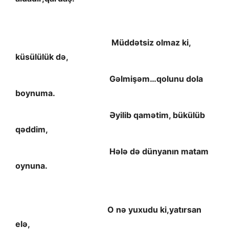
Müddətsiz olmaz ki,
küsülülük də,
Gəlmişəm…qolunu dola
boynuma.
Əyilib qamətim, bükülüb
qəddim,
Hələ də dünyanın matam
oynuna.
O nə yuxudu ki,yatırsan
elə,