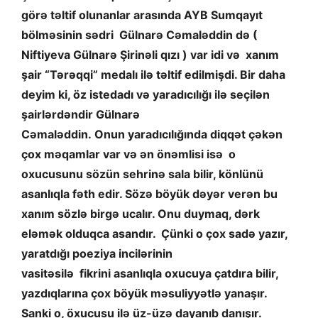
görə təltif olunanlar arasında AYB Sumqayıt
bölməsinin sədri Gülnarə Cəmaləddin də (
Niftiyeva Gülnarə Şirinəli qızı ) var idi və xanım
şair “Tərəqqi” medalı ilə təltif edilmişdi. Bir daha
deyim ki, öz istedadı və yaradıcılığı ilə seçilən
şairlərdəndir Gülnarə
Cəmaləddin. Onun yaradıcılığında diqqət çəkən
çox məqamlar var və ən önəmlisi isə o
oxucusunu sözün sehrinə sala bilir, könlünü
asanlıqla fəth edir. Sözə böyük dəyər verən bu
xanım sözlə birgə ucalır. Onu duymaq, dərk
eləmək olduqca asandır. Çünki o çox sadə yazır,
yaratdığı poeziya incilərinin
vasitəsilə fikrini asanlıqla oxucuya çatdıra bilir,
yazdıqlarına çox böyük məsuliyyətlə yanaşır.
Sanki o, öxucusu ilə üz-üzə dayanıb danışır.