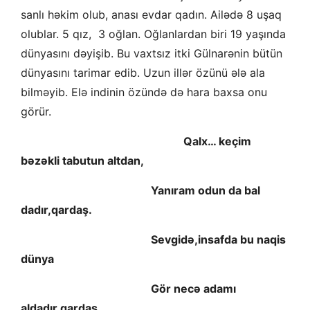
sanlı həkim olub, anası evdar qadın. Ailədə 8 uşaq
olublar. 5 qız, 3 oğlan. Oğlanlardan biri 19 yaşında
dünyasını dəyişib. Bu vaxtsız itki Gülnarənin bütün
dünyasını tarimar edib. Uzun illər özünü ələ ala
bilməyib. Elə indinin özündə də hara baxsa onu
görür.
Qalx… keçim
bəzəkli tabutun altdan,
Yanıram odun da bal
dadır,qardaş.
Sevgidə,insafda bu naqis
dünya
Gör necə adamı
aldadır,qardaş.