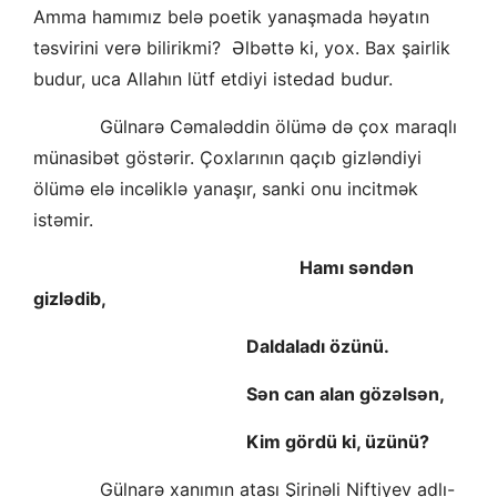
Amma hamımız belə poetik yanaşmada həyatın
təsvirini verə bilirikmi? Əlbəttə ki, yox. Bax şairlik
budur, uca Allahın lütf etdiyi istedad budur.
Gülnarə Cəmaləddin ölümə də çox maraqlı
münasibət göstərir. Çoxlarının qaçıb gizləndiyi
ölümə elə incəliklə yanaşır, sanki onu incitmək
istəmir.
Hamı səndən
gizlədib,
Daldaladı özünü.
Sən can alan gözəlsən,
Kim gördü ki, üzünü?
Gülnarə xanımın atası Şirinəli Niftiyev adlı-