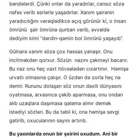
bəndələrdi. Çünki onlar da yaradırlar, cansız sözə
nəfəs verib əsrlərlə yaşadırlar. Xanım şairənin
yaradıcılığını vərəqlədikcə açıq görünür ki, o insan
ömrünü şair ömrünə qurban verib, əvvəldə
dediyim kimi “dərdin-qəmin bol ömrünü yaşayıb”.
Gülnarə xanım sözə çox həssas yanaşır. Onu
incitməkdən qorxur. Sözün nazını çəkməyi bacarır.
Bu naz onu heç vaxt hövsələdən cıxartmır. Həmişə
urvatlı olmasına çalışır. O üzdən də zorla heç nə
demir. Rununu dolaşan söz onun daxili dünyasını
oyatmasa, arxasınca çəkib aparmasa, onu ondan
alıb uzaqlara daşımasa qələmə almır demək
istədiyi sözləri. Bu da təbii ki, ona həmişə sevgi
gətirib, oxucularının sayını artırıb.
Bu yaxınlarda onun bir şeirini oxudum. Ani bir