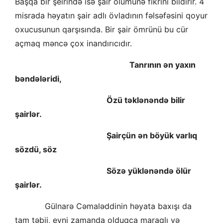
Başqa bir şeirində isə şair ölümünə fikrini bildirir. 4
misrada həyatın şair adlı övladının fəlsəfəsini qoyur
oxucusunun qarşısında. Bir şair ömrünü bu cür
açmaq məncə çox inandırıcıdır.
Tanrının ən yaxın
bəndələridi,
Özü təklənəndə bilir
şairlər.
Şairçün ən böyük varlıq
sözdü, söz
Sözə yüklənəndə ölür
şairlər.
Gülnarə Cəmaləddinin həyata baxışı da
tam təbii, eyni zamanda olduqca maraqlı və