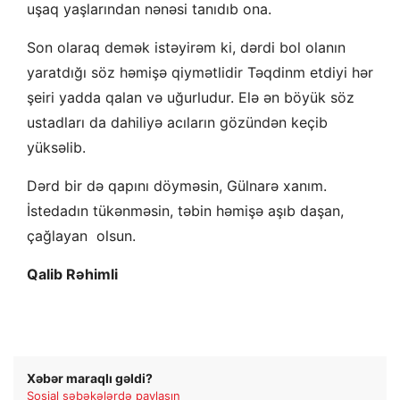
uşaq yaşlarından nənəsi tanıdıb ona.
Son olaraq demək istəyirəm ki, dərdi bol olanın
yaratdığı söz həmişə qiymətlidir Təqdinm etdiyi hər
şeiri yadda qalan və uğurludur. Elə ən böyük söz
ustadları da dahiliyə acıların gözündən keçib
yüksəlib.
Dərd bir də qapını döyməsin, Gülnarə xanım.
İstedadın tükənməsin, təbin həmişə aşıb daşan,
çağlayan olsun.
Qalib Rəhimli
Xəbər maraqlı gəldi?
Sosial şəbəkələrdə paylaşın