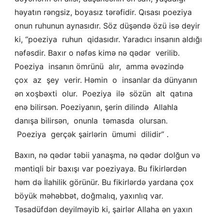
həyatın rəngsiz, boyasız tərəfidir. Qısası poeziya
onun ruhunun aynasıdır. Söz düşəndə özü isə deyir
ki, “poeziya ruhun qidasıdır. Yaradıcı insanın aldığı
nəfəsdir. Baxır o nəfəs kimə nə qədər verilib.
Poeziya insanın ömrünü alır, amma əvəzində
çox az şey verir. Həmin o insanlar da dünyanın
ən xoşbəxti olur. Poeziya ilə sözün alt qatına
enə bilirsən. Poeziyanın, şerin dilində Allahla
danışa bilirsən, onunla təmasda olursan.
Poeziya gerçək şairlərin ümumi dilidir” .
Baxın, nə qədər təbii yanaşma, nə qədər dolğun və
məntiqli bir baxışı var poeziyaya. Bu fikirlərdən
həm də İlahilik görünür. Bu fikirlərdə yardana çox
böyük məhəbbət, doğmalıq, yaxınlıq var.
Təsadüfdən deyilməyib ki, şairlər Allaha ən yaxın