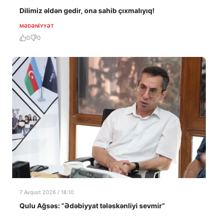
Dilimiz əldən gedir, ona sahib çıxmalıyıq!
MƏDƏNIYYƏT
0
0
7 Avqust 2026 / 18:10
Qulu Ağsəs: “Ədəbiyyat tələskənliyi sevmir”