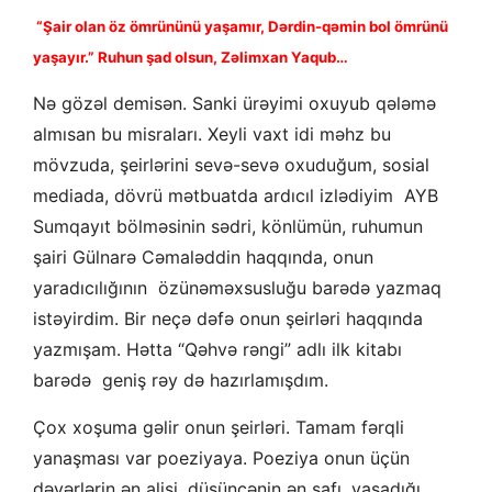
“Şair olan öz ömrününü yaşamır, Dərdin-qəmin bol ömrünü
yaşayır.” Ruhun şad olsun, Zəlimxan Yaqub…
Nə gözəl demisən. Sanki ürəyimi oxuyub qələmə
almısan bu misraları. Xeyli vaxt idi məhz bu
mövzuda, şeirlərini sevə-sevə oxuduğum, sosial
mediada, dövrü mətbuatda ardıcıl izlədiyim AYB
Sumqayıt bölməsinin sədri, könlümün, ruhumun
şairi Gülnarə Cəmaləddin haqqında, onun
yaradıcılığının özünəməxsusluğu barədə yazmaq
istəyirdim. Bir neçə dəfə onun şeirləri haqqında
yazmışam. Hətta “Qəhvə rəngi” adlı ilk kitabı
barədə geniş rəy də hazırlamışdım.
Çox xoşuma gəlir onun şeirləri. Tamam fərqli
yanaşması var poeziyaya. Poeziya onun üçün
dəyərlərin ən alisi, düşüncənin ən safı, yaşadığı