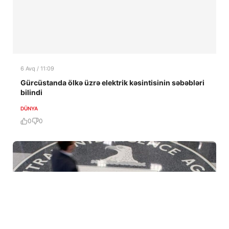
6 Avq / 11:09
Gürcüstanda ölkə üzrə elektrik kəsintisinin səbəbləri
bilindi
DÜNYA
0
0