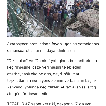
Azərbaycan ərazilərində faydalı qazıntı yataqlarının
qanunsuz istismarının dayandırılmasını,
“Qızılbulaq” və “Dəmirli” yataqlarında monitorinqin
keçirilməsinə icazə verilməsini tələb edən
azərbaycanlı ekoloqların, qeyri-hökumət
təşkilatlarının nümayəndələrinin və fəalların Laçın-
Xankəndi yolunda keçirdikləri etiraz aksiyası artıq
altı gündür davam edir.
TEZADLR.AZ xəbər verir ki, dekabrın 17-də yeni