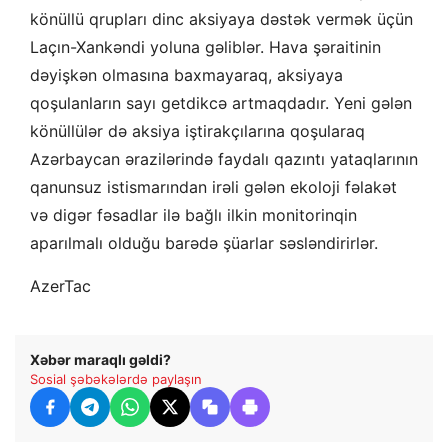
könüllü qrupları dinc aksiyaya dəstək vermək üçün
Laçın-Xankəndi yoluna gəliblər. Hava şəraitinin
dəyişkən olmasına baxmayaraq, aksiyaya
qoşulanların sayı getdikcə artmaqdadır. Yeni gələn
könüllülər də aksiya iştirakçılarına qoşularaq
Azərbaycan ərazilərində faydalı qazıntı yataqlarının
qanunsuz istismarından irəli gələn ekoloji fəlakət
və digər fəsadlar ilə bağlı ilkin monitorinqin
aparılmalı olduğu barədə şüarlar səsləndirirlər.
AzerTac
Xəbər maraqlı gəldi?
Sosial şəbəkələrdə paylaşın