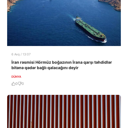
6 Avq / 13:07
İran rəsmisi Hörmüz boğazının İrana qarşı təhdidlər
bitənə qədər bağlı qalacağını deyir
DÜNYA
0
0