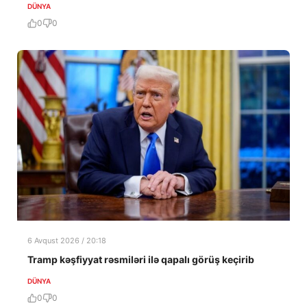
DÜNYA
0
0
6 Avqust 2026 / 20:18
Tramp kəşfiyyat rəsmiləri ilə qapalı görüş keçirib
DÜNYA
0
0