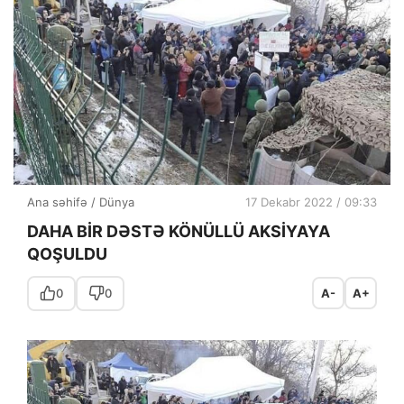
Ana səhifə
/
Dünya
17 Dekabr 2022 / 09:33
DAHA BİR DƏSTƏ KÖNÜLLÜ AKSİYAYA
QOŞULDU
0
0
A-
A+