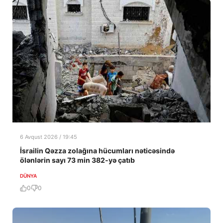
6 Avqust 2026 / 19:45
İsrailin Qəzza zolağına hücumları nəticəsində
ölənlərin sayı 73 min 382-yə çatıb
DÜNYA
0
0