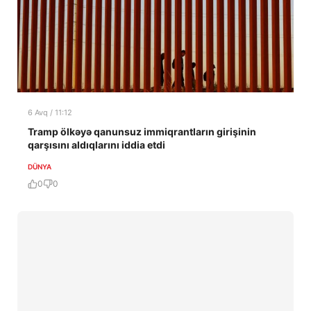
6 Avq / 11:12
Tramp ölkəyə qanunsuz immiqrantların girişinin
qarşısını aldıqlarını iddia etdi
DÜNYA
0
0