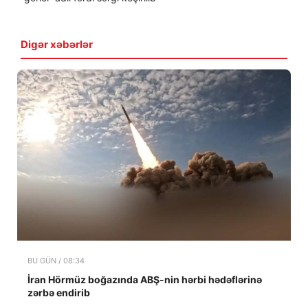
Digər xəbərlər
BU GÜN / 08:34
İran Hörmüz boğazında ABŞ-nin hərbi hədəflərinə
zərbə endirib