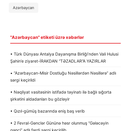
Azərbaycan
"Azərbaycan" etiketi üzrə xəbərlər
• Türk Dünyası Antalya Dayanışma Birliği’nden Vali Hulusi
Şahin’e ziyaret-İRAKDAN “TƏZADLAR”A YAZIRLAR
• “Azərbaycan-Misir Dostluğu Nəsillərdən Nəsillərə” adlı
sərgi keçirildi
• Nəqliyat vasitəsinin istifadə təyinatı ilə bağlı sığorta
şirkətini aldadanları bu gözləyir
• Qızıl-gümüş bazarında eniş baş verib
• 2 Fevral-Gənclər Gününə həsr olunmuş “Gələcəyin
gənci” adlı fərdi sərgi keçirilib