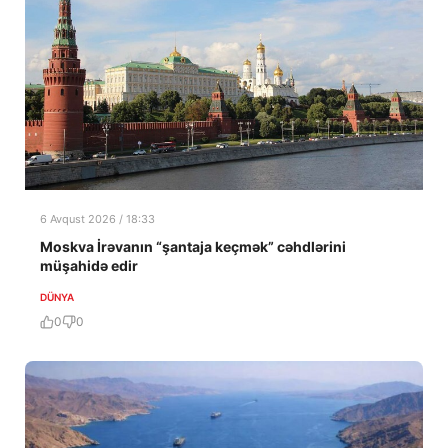
6 Avqust 2026 / 18:33
Moskva İrəvanın “şantaja keçmək” cəhdlərini
müşahidə edir
DÜNYA
0
0