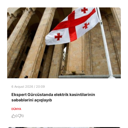
6 Avqust 2026 / 20:09
Ekspert Gürcüstanda elektrik kəsintilərinin
səbəblərini açıqlayıb
DÜNYA
0
0