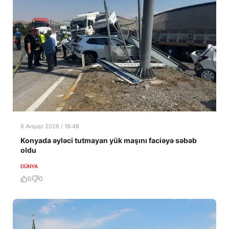
6 Avqust 2026 / 18:48
Konyada əyləci tutmayan yük maşını faciəyə səbəb
oldu
DÜNYA
0
0