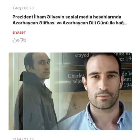
1 Avq / 08:20
Prezident İlham Əliyevin sosial media hesablarında
Azərbaycan Əlifbası və Azərbaycan Dili Günü ilə bağlı
paylaşım edilib
SIYASƏT
0
0
31 İyl / 22:44