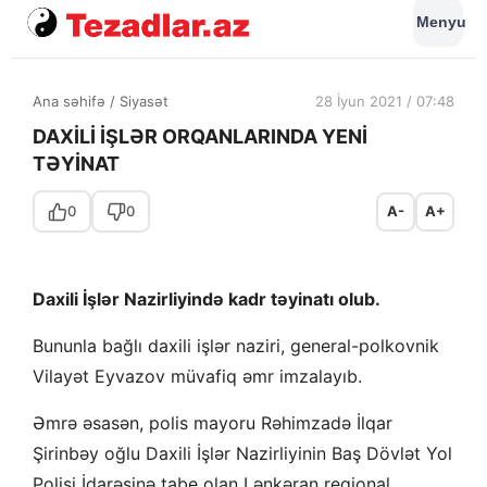
Menyu
Ana səhifə
/
Siyasət
28 İyun 2021 / 07:48
DAXİLİ İŞLƏR ORQANLARINDA YENİ
TƏYİNAT
0
0
A-
A+
Daxili İşlər Nazirliyində kadr təyinatı olub.
Bununla bağlı daxili işlər naziri, general-polkovnik
Vilayət Eyvazov müvafiq əmr imzalayıb.
Əmrə əsasən, polis mayoru Rəhimzadə İlqar
Şirinbəy oğlu Daxili İşlər Nazirliyinin Baş Dövlət Yol
Polisi İdarəsinə tabe olan Lənkəran regional