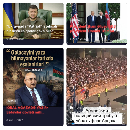
MEDİA
“Ukraynada “Patriot” istehsalı
Prezident İlham Əliyev ABŞ
bir neçə ilə qədər çəkə bilər”
prezidenti Donald Trampa
məktubunda yazıb ki…
9 Avq • 08:59
8 Avq • 21:43
MEDİA
İQBAL AĞAZADƏ YAZIR-
Erməni polisi stadionda
Səfəvilər dövləti milli
separatçı “Artsax”ın bayrağını
dövlətdirmi?
müsadirə etdi və…
8 Avq • 08:51
8 Avq • 08:39