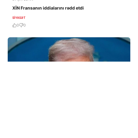
XİN Fransanın iddialarını rədd etdi
SIYASƏT
0
0
31 İyl / 05:50
HƏMAS Qəzzada tam tərksilah olunmasına razılıq
verib?