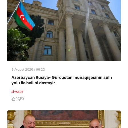
8 Avqust 2026 / 06:23
Azərbaycan Rusiya- Gürcüstan münaqişəsinin sülh
yolu ilə həllini dəstəyir
SIYASƏT
0
0