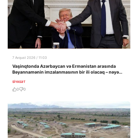
7 Avqust 2026 / 11:03
Vaşinqtonda Azərbaycan və Ermənistan arasında
Bəyannamənin imzalanmasının bir ili olacaq – nəyə
nail olundu?
SIYASƏT
0
0