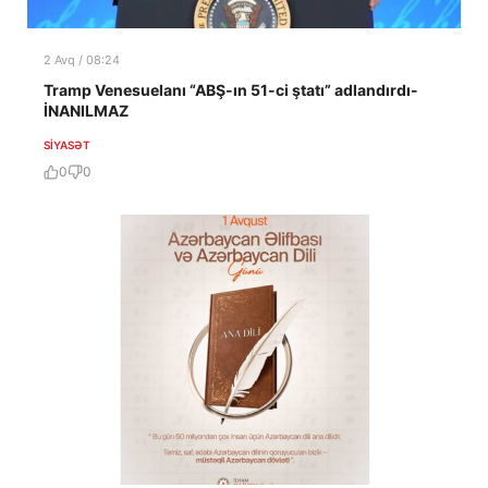
2 Avq / 08:24
Tramp Venesuelanı “ABŞ-ın 51-ci ştatı” adlandırdı-
İNANILMAZ
SIYASƏT
0
0