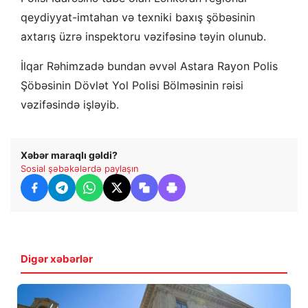
qeydiyyat-imtahan və texniki baxış şöbəsinin
axtarış üzrə inspektoru vəzifəsinə təyin olunub.
İlqar Rəhimzadə bundan əvvəl Astara Rayon Polis
Şöbəsinin Dövlət Yol Polisi Bölməsinin rəisi
vəzifəsində işləyib.
Xəbər maraqlı gəldi?
Sosial şəbəkələrdə paylaşın
Digər xəbərlər