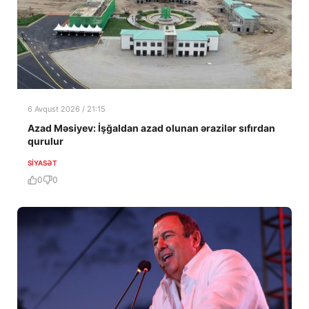
6 Avqust 2026 / 21:15
Azad Məsiyev: İşğaldan azad olunan ərazilər sıfırdan
qurulur
SIYASƏT
0
0