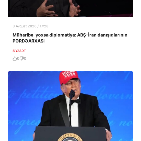
3 Avqust 2026 / 17:28
Müharibə, yoxsa diplomatiya: ABŞ-İran danışıqlarının
PƏRDƏARXASI
SIYASƏT
0
0