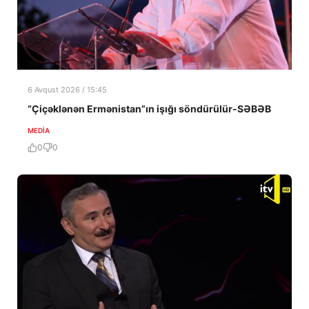
6 Avqust 2026 / 15:45
“Çiçəklənən Ermənistan”ın işığı söndürülür-SƏBƏB
MEDİA
0
0