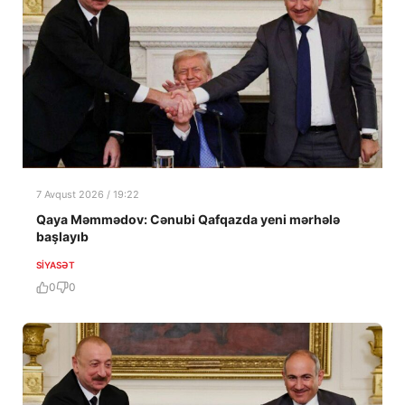
7 Avqust 2026 / 19:22
Qaya Məmmədov: Cənubi Qafqazda yeni mərhələ
başlayıb
SIYASƏT
0
0