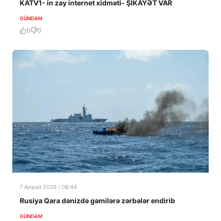
KATV1- in zay internet xidməti- ŞİKAYƏT VAR
GÜNDƏM
0
0
7 Avqust 2026 / 08:44
Rusiya Qara dənizdə gəmilərə zərbələr endirib
GÜNDƏM