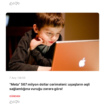
0
0
7 Avq / 08:05
“Meta” 567 milyon dollar cərimələni: uşaqların əqli
sağlamlığına vuruğu zərərə görə!
GÜNDƏM
0
0