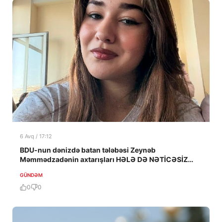
6 Avq / 17:12
BDU-nun dənizdə batan tələbəsi Zeynəb
Məmmədzadənin axtarışları HƏLƏ DƏ NƏTİCƏSİZ
QALIB!
GÜNDƏM
0
0