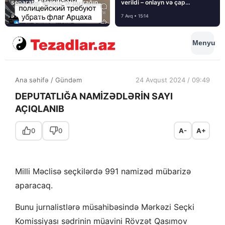
separatçı “Artsax”ın bayrağını
verildi – onlayn və çap
müsadirə etdi və…
mediasını nə gözləyir?
8 Avq • 08:39
7 Avq • 15:14
Menyu
Ana səhifə
/
Gündəm
24 Avqust 2024 / 09:49
DEPUTATLIĞA NAMİZƏDLƏRİN SAYI
AÇIQLANIB
0
0
A-
A+
Milli Məclisə seçkilərdə 991 namizəd mübarizə
aparacaq.
Bunu jurnalistlərə müsahibəsində Mərkəzi Seçki
Komissiyası sədrinin müavini Rövzət Qasımov