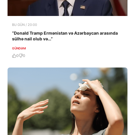
BU GÜN / 20:00
“Donald Tramp Ermənistan və Azərbaycan arasında
sülhə nail olub və…”
GÜNDƏM
0
0