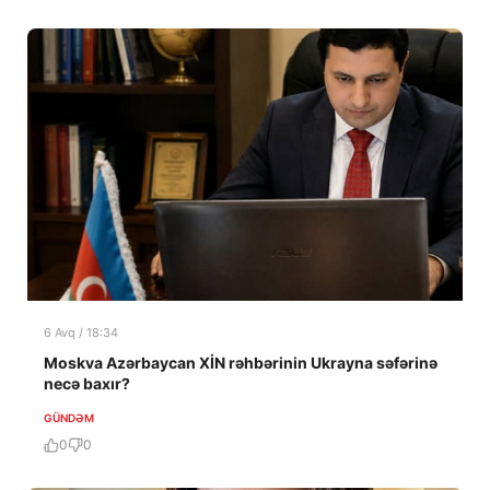
6 Avq / 18:34
Moskva Azərbaycan XİN rəhbərinin Ukrayna səfərinə
necə baxır?
GÜNDƏM
0
0