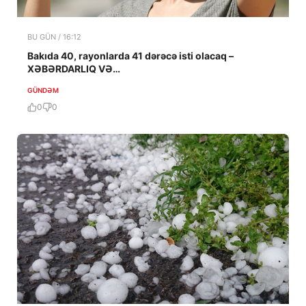
BU GÜN / 16:12
Bakıda 40, rayonlarda 41 dərəcə isti olacaq –
XƏBƏRDARLIQ VƏ…
GÜNDƏM
0
0