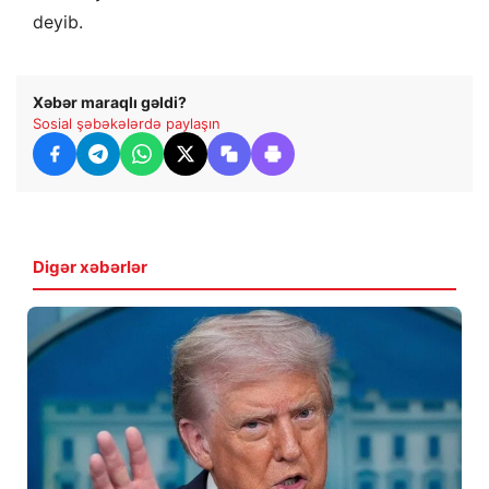
deyib.
Xəbər maraqlı gəldi?
Sosial şəbəkələrdə paylaşın
Digər xəbərlər