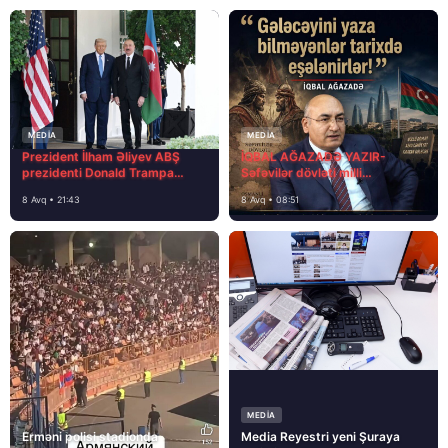
MEDİA
MEDİA
Prezident İlham Əliyev ABŞ
İQBAL AĞAZADƏ YAZIR-
prezidenti Donald Trampa
Səfəvilər dövləti milli
məktubunda yazıb ki…
dövlətdirmi?
8 Avq • 21:43
8 Avq • 08:51
MEDİA
Erməni polisi stadionda
Media Reyestri yeni Şuraya