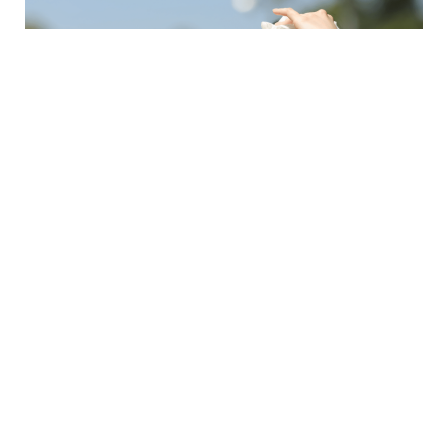
6 Avq / 16:32
В Венгрии из-за жары ввели меры экономии
электроэнергии
GÜNDƏM
0
0