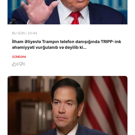
BU GÜN / 20:44
İlham Əliyevlə Trampın telefon danışığında TRIPP-ink
əhəmiyyəti vurğulanıb və deyilib ki…
GÜNDƏM
0
0