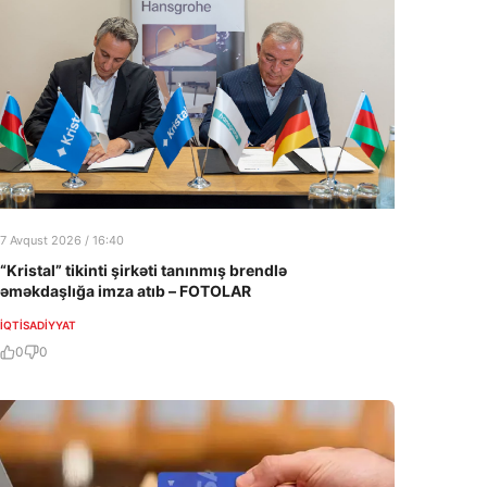
7 Avqust 2026 / 16:40
“Kristal” tikinti şirkəti tanınmış brendlə
əməkdaşlığa imza atıb – FOTOLAR
İQTISADIYYAT
0
0