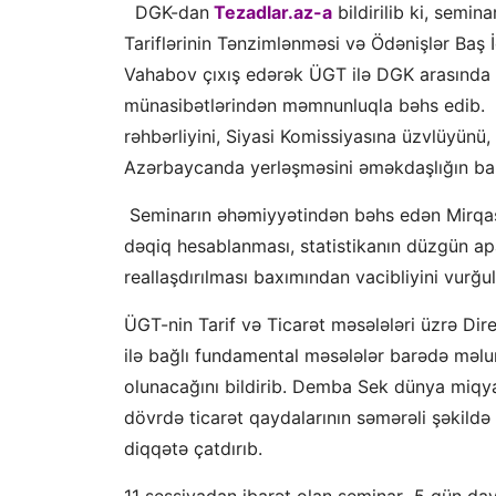
DGK-dan
Tezadlar.az-a
bildirilib ki, semi
Tariflərinin Tənzimlənməsi və Ödənişlər Baş
Vahabov çıxış edərək ÜGT ilə DGK arasında 
münasibətlərindən məmnunluqla bəhs edib. 
rəhbərliyini, Siyasi Komissiyasına üzvlüyünü,
Azərbaycanda yerləşməsini əməkdaşlığın bar
Seminarın əhəmiyyətindən bəhs edən Mirqası
dəqiq hesablanması, statistikanın düzgün apa
reallaşdırılması baxımından vacibliyini vurğul
ÜGT-nin Tarif və Ticarət məsələləri üzrə D
ilə bağlı fundamental məsələlər barədə məlum
olunacağını bildirib. Demba Sek dünya miqyas
dövrdə ticarət qaydalarının səmərəli şəkildə
diqqətə çatdırıb.