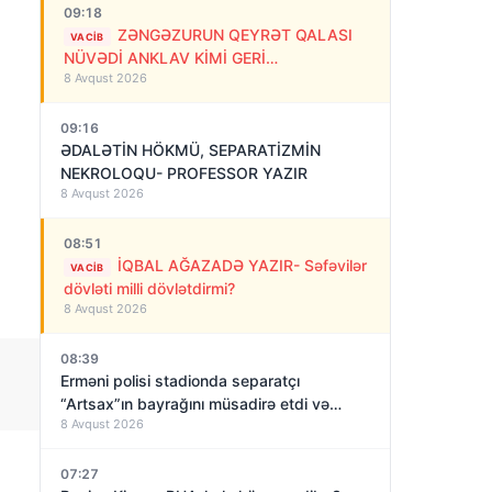
09:18
ZƏNGƏZURUN QEYRƏT QALASI
VACIB
NÜVƏDİ ANKLAV KİMİ GERİ
8 Avqust 2026
QAYTARILMALIDIR!
09:16
ƏDALƏTİN HÖKMÜ, SEPARATİZMİN
NEKROLOQU- PROFESSOR YAZIR
8 Avqust 2026
08:51
İQBAL AĞAZADƏ YAZIR- Səfəvilər
VACIB
dövləti milli dövlətdirmi?
8 Avqust 2026
08:39
Erməni polisi stadionda separatçı
“Artsax”ın bayrağını müsadirə etdi və…
8 Avqust 2026
07:27