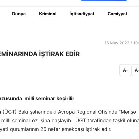
Dünya
Kriminal
İqtisadiyyat
Cəmiyyət
16 May 2022 / 10
EMİNARINDA İŞTİRAK EDİR
A-
A
usunda milli seminar keçirilir
(ÜGT) Bakı şəhərindəki Avropa Regional Ofisində “Mənşə
illi seminar öz işinə başlayıb. ÜGT tərəfindən təşkil olun
ti qurumlarının 25 nəfər əməkdaşı iştirak edir.