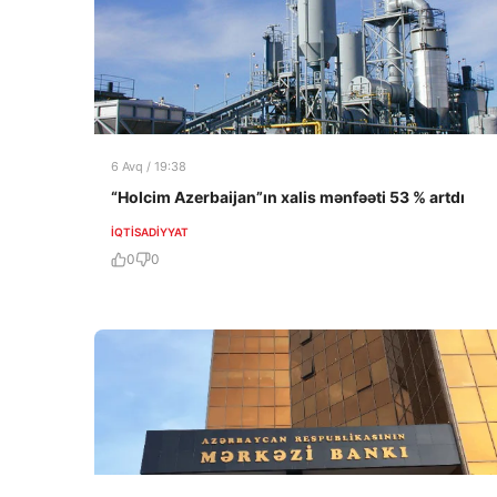
6 Avq / 19:38
“Holcim Azerbaijan”ın xalis mənfəəti 53 % artdı
İQTISADIYYAT
0
0