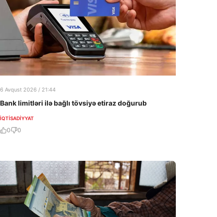
6 Avqust 2026 / 21:44
Bank limitləri ilə bağlı tövsiyə etiraz doğurub
İQTISADIYYAT
0
0