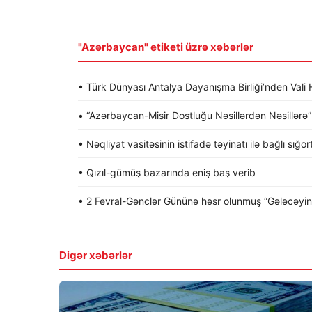
"Azərbaycan" etiketi üzrə xəbərlər
• Türk Dünyası Antalya Dayanışma Birliği’nden Va
• “Azərbaycan-Misir Dostluğu Nəsillərdən Nəsillərə” a
• Nəqliyat vasitəsinin istifadə təyinatı ilə bağlı sığo
• Qızıl-gümüş bazarında eniş baş verib
• 2 Fevral-Gənclər Gününə həsr olunmuş “Gələcəyin gə
Digər xəbərlər