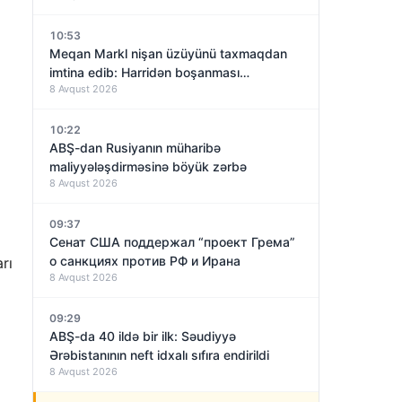
10:53
Meqan Markl nişan üzüyünü taxmaqdan
imtina edib: Harridən boşanması
8 Avqust 2026
yaxınlaşırmı?
10:22
ABŞ-dan Rusiyanın müharibə
maliyyələşdirməsinə böyük zərbə
8 Avqust 2026
09:37
Сенат США поддержал “проект Грема”
о санкциях против РФ и Ирана
rı
8 Avqust 2026
09:29
ABŞ-da 40 ildə bir ilk: Səudiyyə
Ərəbistanının neft idxalı sıfıra endirildi
8 Avqust 2026