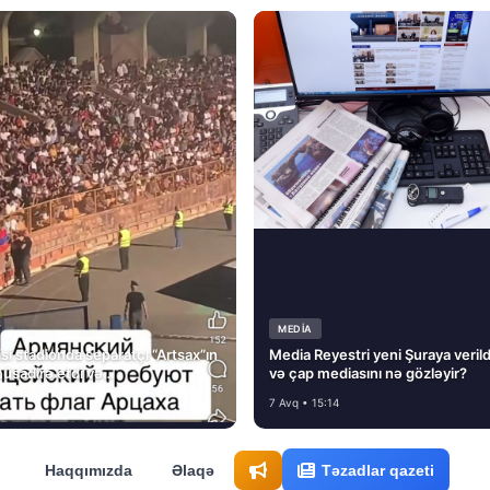
MEDİA
si stadionda separatçı “Artsax”ın
Media Reyestri yeni Şuraya verild
müsadirə etdi və…
və çap mediasını nə gözləyir?
7 Avq • 15:14
Haqqımızda
Əlaqə
Təzadlar qazeti