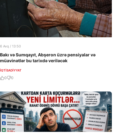
6 Avq / 13:50
Bakı və Sumqayıt, Abşeron üzrə pensiyalar və
müavinətlər bu tarixdə veriləcək
İQTISADIYYAT
0
0