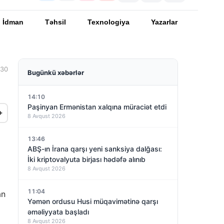
İdman
Təhsil
Texnologiya
Yazarlar
:30
Bugünkü xəbərlər
14:10
Paşinyan Ermənistan xalqına müraciət etdi
+
8 Avqust 2026
13:46
ABŞ-ın İrana qarşı yeni sanksiya dalğası:
İki kriptovalyuta birjası hədəfə alınıb
8 Avqust 2026
11:04
an
Yəmən ordusu Husi müqavimətinə qarşı
əməliyyata başladı
8 Avqust 2026