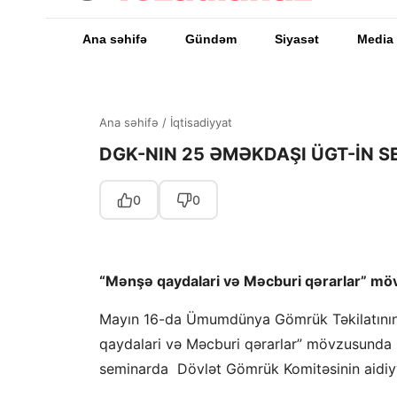
Ana səhifə
Gündəm
Siyasət
Media
Ana səhifə
/
İqtisadiyyat
DGK-NIN 25 ƏMƏKDAŞI ÜGT-İN S
0
0
“Mənşə qaydalari və Məcburi qərarlar” mövz
Mayın 16-da Ümumdünya Gömrük Təkilatının 
qaydalari və Məcburi qərarlar” mövzusunda m
seminarda Dövlət Gömrük Komitəsinin aidiyyə