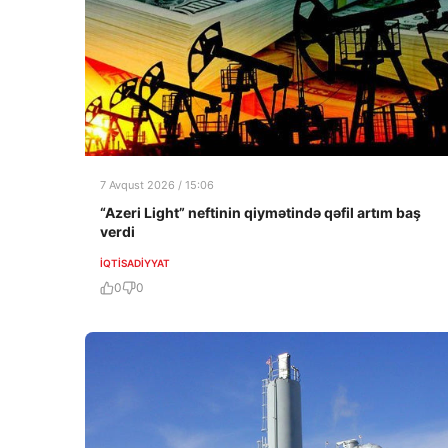
7 Avqust 2026 / 15:06
“Azeri Light” neftinin qiymətində qəfil artım baş
verdi
İQTISADIYYAT
0
0