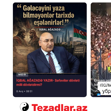
MEDİA
İQBAL AĞAZADƏ YAZIR- Səfəvilər dövləti
Erməni poli
milli dövlətdirmi?
bayrağını 
8 Avq • 08:51
8 Avq • 08:39