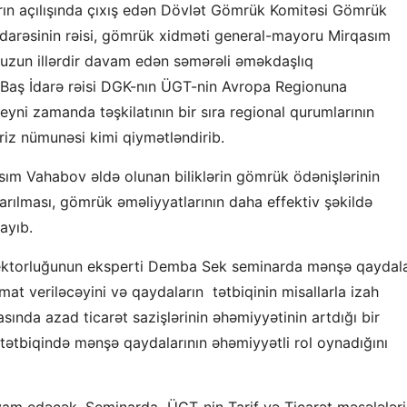
narın açılışında çıxış edən Dövlət Gömrük Komitəsi Gömrük
 İdarəsinin rəisi, gömrük xidməti general-mayoru Mirqasım
uzun illərdir davam edən səmərəli əməkdaşlıq
Baş İdarə rəisi DGK-nın ÜGT-nin Avropa Regionuna
 eyni zamanda təşkilatının bir sıra regional qurumlarının
iz nümunəsi kimi qiymətləndirib.
m Vahabov əldə olunan biliklərin gömrük ödənişlərinin
rılması, gömrük əməliyyatlarının daha effektiv şəkildə
ayıb.
irektorluğunun eksperti Demba Sek seminarda mənşə qaydala
at veriləcəyini və qaydaların tətbiqinin misallarla izah
ında azad ticarət sazişlərinin əhəmiyyətinin artdığı bir
 tətbiqində mənşə qaydalarının əhəmiyyətli rol oynadığını