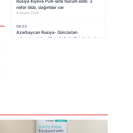
Rusiya Kiyevə PUA-larla hücum edib: 3
nəfər ölüb, dağıntılar var
8 Avqust 2026
06:23
Azərbaycan Rusiya- Gürcüstan
münaqişəsinin sülh yolu ilə həllini dəstəyir
8 Avqust 2026