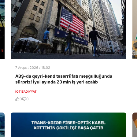
7 Avqust 2026 / 18:02
ABŞ-da qeyri-kənd təsərrüfatı məşğulluğunda
sürpriz! İyul ayında 23 min iş yeri azalıb
İQTISADIYYAT
0
0