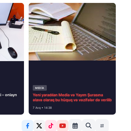
MEDİA
i – onlayn
Yeni yaradılan Media və Yayım Şurasına
əlavə olaraq bu hüquq və vəzifələr də verilib
7 Avq • 14:38