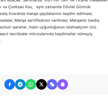
vam edəcək. Seminarda ÜGT-nin Tarif və Ticarət məsələləri
ek və Çunksao Ksu, eyni zamanda Dövlət Gömrük
lxalq ticarətdə mənşə qaydalarının təqdim edilməsi,
sələlər, Mənşə sertifikatının verilməsi, Mənşənin təsdiq
məcburi qərarlar, malın uyğunluğunun istehsalçının özü
abaqcıl təcrübələr mövzularında təqdimatlar nümayiş
.