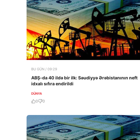
BU GÜN / 09:29
ABŞ-da 40 ildə bir ilk: Səudiyyə Ərəbistanının neft
idxalı sıfıra endirildi
DÜNYA
0
0