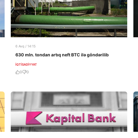
6 Avq / 14:15
630 mln. tondan artıq neft BTC ilə göndərilib
İQTISADIYYAT
0
0