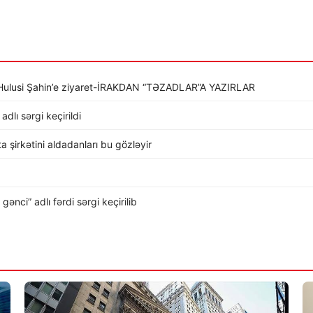
li Hulusi Şahin’e ziyaret-İRAKDAN “TƏZADLAR”A YAZIRLAR
dlı sərgi keçirildi
rta şirkətini aldadanları bu gözləyir
nci” adlı fərdi sərgi keçirilib