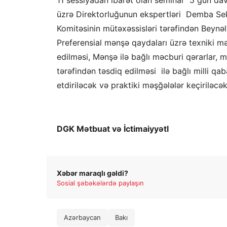
11 sessiyadan ibarət olan seminar 5 gün da
üzrə Direktorluğunun ekspertləri Demba S
Komitəsinin mütəxəssisləri tərəfindən Beynə
Preferensial mənşə qaydaları üzrə texniki mə
edilməsi, Mənşə ilə bağlı məcburi qərarlar, 
tərəfindən təsdiq edilməsi ilə bağlı milli q
etdiriləcək və praktiki məşğələlər keçiriləcək
DGK Mətbuat və İctimaiyyətl
Xəbər maraqlı gəldi?
Sosial şəbəkələrdə paylaşın
Azərbaycan
Bakı