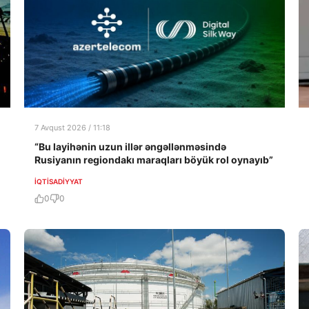
7 Avqust 2026 / 11:18
“Bu layihənin uzun illər əngəllənməsində
Rusiyanın regiondakı maraqları böyük rol oynayıb”
İQTISADIYYAT
0
0