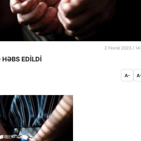
2 Fevral 2023 / 14
 HƏBS EDİLDİ
A-
A