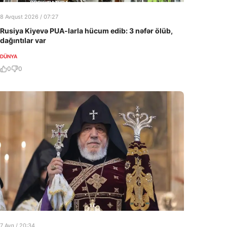
8 Avqust 2026 / 07:27
Rusiya Kiyevə PUA-larla hücum edib: 3 nəfər ölüb,
dağıntılar var
DÜNYA
0
0
7 Avq / 20:34