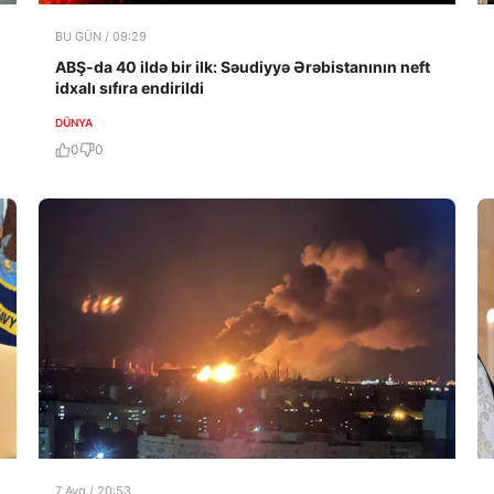
BU GÜN / 09:29
ABŞ-da 40 ildə bir ilk: Səudiyyə Ərəbistanının neft
idxalı sıfıra endirildi
DÜNYA
0
0
7 Avq / 20:53