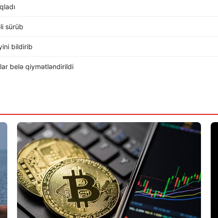
ıqladı
li sürüb
ni bildirib
r belə qiymətləndirildi