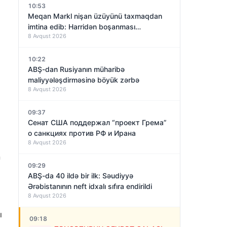
10:53
Meqan Markl nişan üzüyünü taxmaqdan
imtina edib: Harridən boşanması
8 Avqust 2026
yaxınlaşırmı?
10:22
ABŞ-dan Rusiyanın müharibə
maliyyələşdirməsinə böyük zərbə
8 Avqust 2026
09:37
Сенат США поддержал “проект Грема”
о санкциях против РФ и Ирана
8 Avqust 2026
n
09:29
ABŞ-da 40 ildə bir ilk: Səudiyyə
Ərəbistanının neft idxalı sıfıra endirildi
8 Avqust 2026
ı
09:18