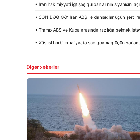
• İran hakimiyyəti iğtişaş qurbanlarının siyahısını aç
• SON DƏQİQƏ: İran ABŞ ilə danışıqlar üçün şərt irə
• Tramp ABŞ və Kuba arasında razılığa gəlmək istəyi
• Xüsusi hərbi əməliyyata son qoymaq üçün variantla
Digər xəbərlər