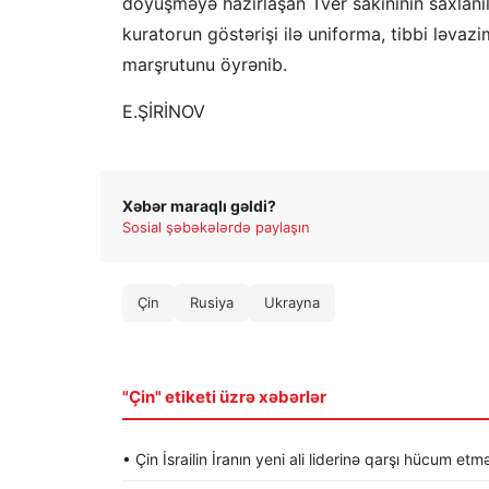
döyüşməyə hazırlaşan Tver sakininin saxlanıl
kuratorun göstərişi ilə uniforma, tibbi ləvaz
marşrutunu öyrənib.
E.ŞİRİNOV
Xəbər maraqlı gəldi?
Sosial şəbəkələrdə paylaşın
Çin
Rusiya
Ukrayna
"Çin" etiketi üzrə xəbərlər
• Çin İsrailin İranın yeni ali liderinə qarşı hücum etmə