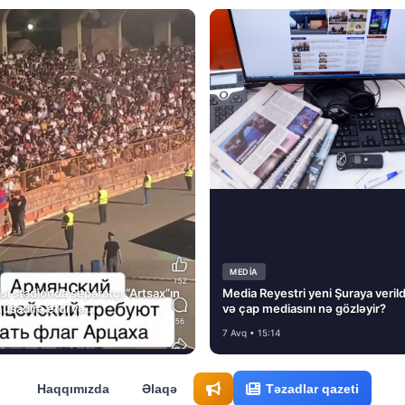
MEDİA
si stadionda separatçı “Artsax”ın
Media Reyestri yeni Şuraya verild
müsadirə etdi və…
və çap mediasını nə gözləyir?
7 Avq • 15:14
Haqqımızda
Əlaqə
Təzadlar qazeti