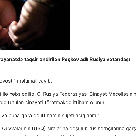
yanətdə təqsirləndirilən Peşkov adlı Rusiya vətəndaşı
Novosti” məlumat yayıb.
i ilə həbs edilib. O, Rusiya Federasiyası Cinayət Məcəlləsini
də tutulan cinayəti törətməkdə ittiham olunur.
r və buna görə də ittihamın süjeti açıqlanmır.
 Qüvvələrinin (USQ) sıralarına qoşulub rus hərbçilərinə qarş