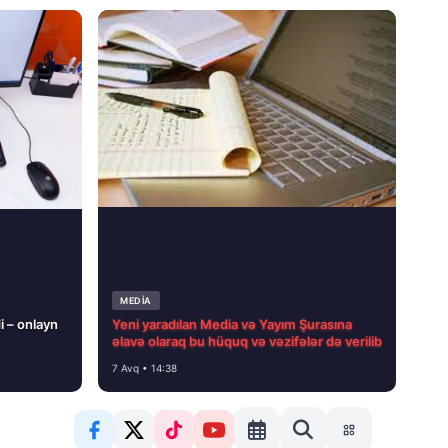
MEDİA
i – onlayn
Yeni yaradılan Media və Yayım Şurasına
əlavə olaraq bu hüquq və vəzifələr də verilib
7 Avq • 14:38