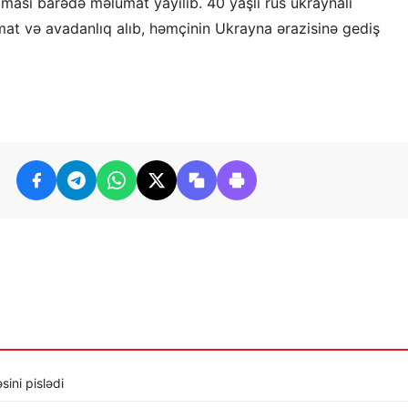
ması barədə məlumat yayılıb. 40 yaşlı rus ukraynalı
imat və avadanlıq alıb, həmçinin Ukrayna ərazisinə gediş
sini pislədi