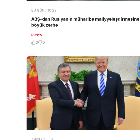
BU GÜN / 10:22
ABŞ-dan Rusiyanın müharibə maliyyələşdirməsinə
böyük zərbə
DÜNYA
0
0
7 Avq / 23:59