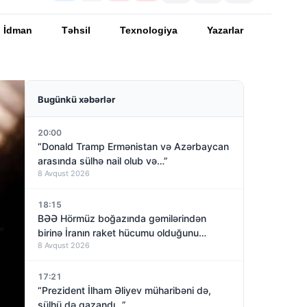
İdman
Təhsil
Texnologiya
Yazarlar
Bugünkü xəbərlər
20:00
“Donald Tramp Ermənistan və Azərbaycan
arasında sülhə nail olub və…”
8 Avqust 2026
18:15
BƏƏ Hörmüz boğazında gəmilərindən
birinə İranın raket hücumu olduğunu
8 Avqust 2026
açıqladı
17:21
“Prezident İlham Əliyev müharibəni də,
sülhü də qazandı…”