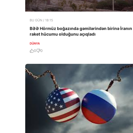
BU GÜN / 18:15
BƏƏ Hörmüz boğazında gəmilərindən birinə İranın
raket hücumu olduğunu açıqladı
DÜNYA
0
0