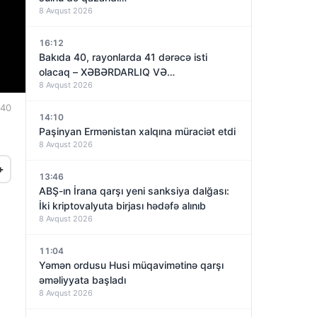
8 Avqust 2026
16:12
Bakıda 40, rayonlarda 41 dərəcə isti
olacaq – XƏBƏRDARLIQ VƏ…
8 Avqust 2026
:40
14:10
Paşinyan Ermənistan xalqına müraciət etdi
8 Avqust 2026
+
13:46
ABŞ-ın İrana qarşı yeni sanksiya dalğası:
İki kriptovalyuta birjası hədəfə alınıb
8 Avqust 2026
11:04
Yəmən ordusu Husi müqavimətinə qarşı
əməliyyata başladı
8 Avqust 2026