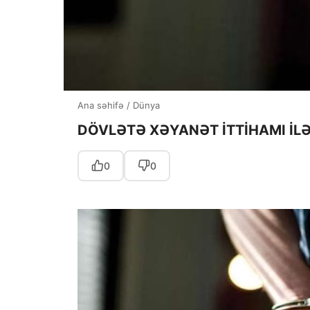
Ana səhifə
/
Dünya
DÖVLƏTƏ XƏYANƏT İTTİHAMI İLƏ
0
0