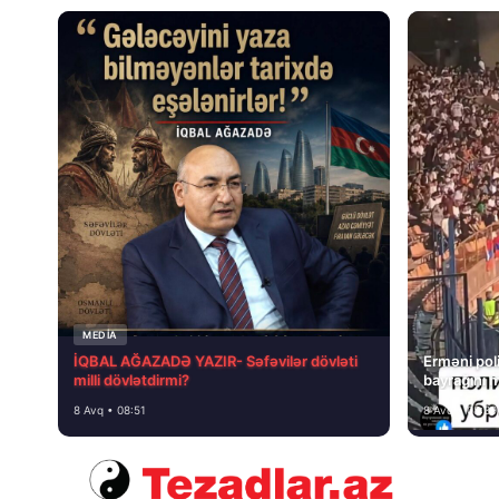
MEDİA
İQBAL AĞAZADƏ YAZIR- Səfəvilər dövləti
Erməni poli
milli dövlətdirmi?
bayrağını 
8 Avq • 08:51
8 Avq • 08:39