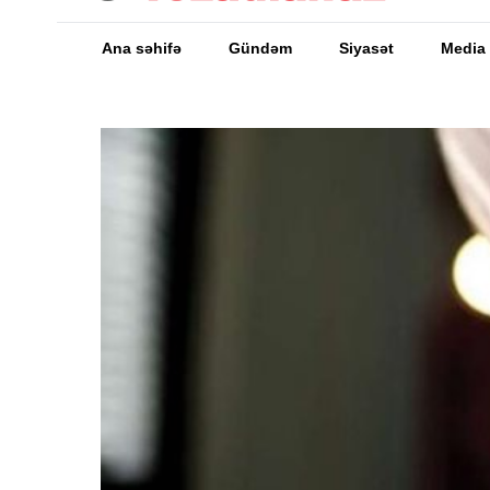
Ana səhifə
Gündəm
Siyasət
Media