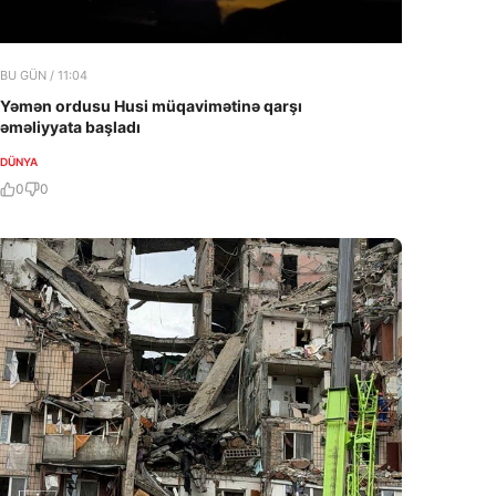
BU GÜN / 11:04
Yəmən ordusu Husi müqavimətinə qarşı
əməliyyata başladı
DÜNYA
0
0