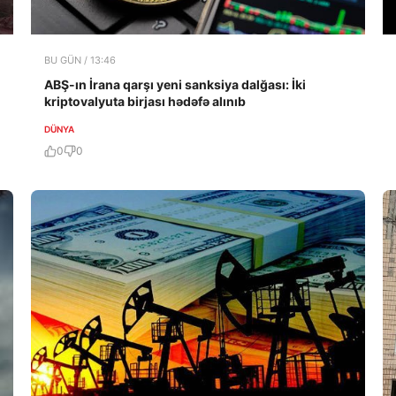
BU GÜN / 13:46
ABŞ-ın İrana qarşı yeni sanksiya dalğası: İki
kriptovalyuta birjası hədəfə alınıb
DÜNYA
0
0