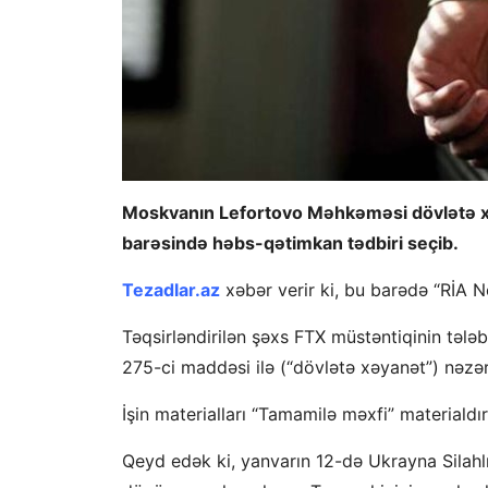
Moskvanın Lefortovo Məhkəməsi dövlətə xə
barəsində həbs-qətimkan tədbiri seçib.
Tezadlar.az
xəbər verir ki, bu barədə “RİA 
Təqsirləndirilən şəxs FTX müstəntiqinin tələb
275-ci maddəsi ilə (“dövlətə xəyanət”) nəzər
İşin materialları “Tamamilə məxfi” materialdı
Qeyd edək ki, yanvarın 12-də Ukrayna Silahlı