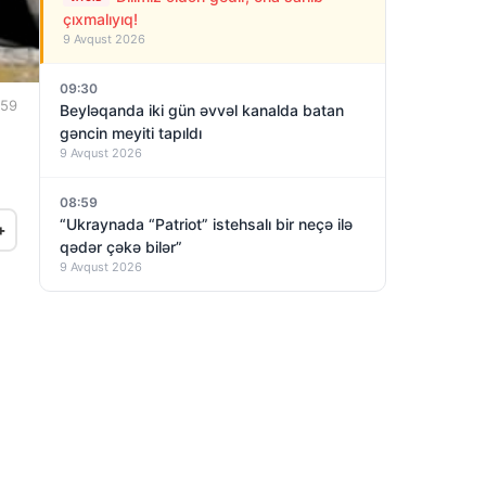
çıxmalıyıq!
9 Avqust 2026
09:30
:59
Beyləqanda iki gün əvvəl kanalda batan
gəncin meyiti tapıldı
9 Avqust 2026
08:59
“Ukraynada “Patriot” istehsalı bir neçə ilə
+
qədər çəkə bilər”
9 Avqust 2026