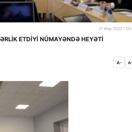
21 May 2022 / 05
ƏRLİK ETDİYİ NÜMAYƏNDƏ HEYƏTİ
A-
A