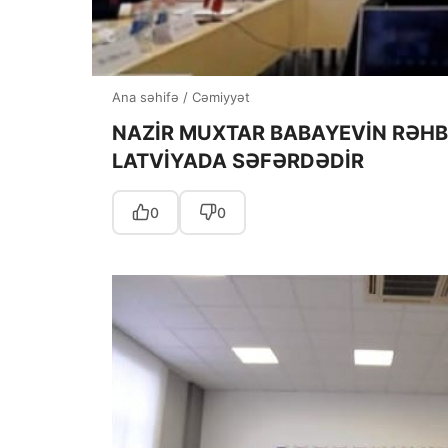
Ana səhifə
/
Cəmiyyət
NAZİR MUXTAR BABAYEVİN RƏHB
LATVİYADA SƏFƏRDƏDİR
0
0