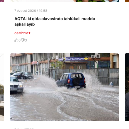
7 Avqust 2026 / 19:58
AQTA iki qida əlavəsində təhlükəli maddə
aşkarlayıb
CƏMIYYƏT
0
0