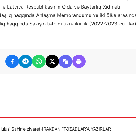
 ilə Latviya Respublikasının Qida və Baytarlıq Xidməti
kdaşlıq haqqında Anlaşma Memorandumu və iki ölkə arasınd
q haqqında Sazişin tətbiqi üzrə ikiillik (2022-2023-cü illər
li Hulusi Şahin’e ziyaret-İRAKDAN “TƏZADLAR”A YAZIRLAR