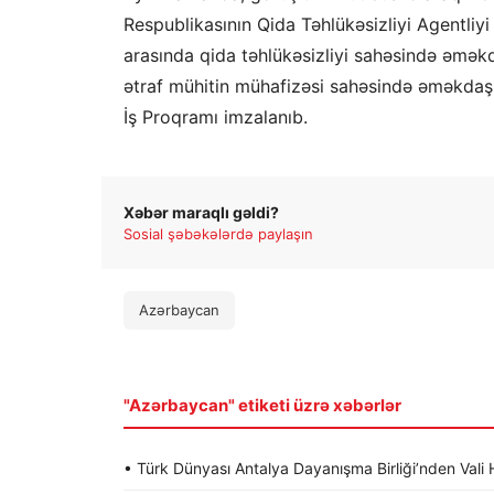
Respublikasının Qida Təhlükəsizliyi Agentliyi
arasında qida təhlükəsizliyi sahəsində əmə
ətraf mühitin mühafizəsi sahəsində əməkdaşlı
İş Proqramı imzalanıb.
Xəbər maraqlı gəldi?
Sosial şəbəkələrdə paylaşın
Azərbaycan
"Azərbaycan" etiketi üzrə xəbərlər
• Türk Dünyası Antalya Dayanışma Birliği’nden Va