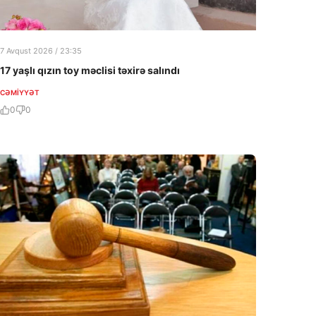
7 Avqust 2026 / 23:35
17 yaşlı qızın toy məclisi təxirə salındı
CƏMIYYƏT
0
0