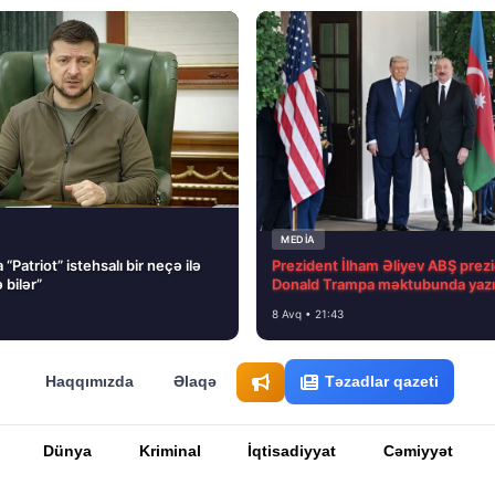
MEDİA
“Patriot” istehsalı bir neçə ilə
Prezident İlham Əliyev ABŞ prezi
 bilər”
Donald Trampa məktubunda yazı
8 Avq • 21:43
Haqqımızda
Əlaqə
Təzadlar qazeti
Dünya
Kriminal
İqtisadiyyat
Cəmiyyət