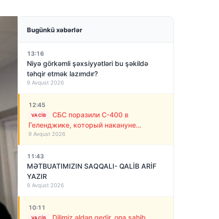
Bugünkü xəbərlər
13:16
Niyə görkəmli şəxsiyyətləri bu şəkildə
təhqir etmək lazımdır?
9 Avqust 2026
12:45
СБС поразили С-400 в
VACIB
Геленджике, который накануне
9 Avqust 2026
обстреливал Украину ракетами
11:43
MƏTBUATIMIZIN SAQQALI- QALİB ARİF
YAZIR
9 Avqust 2026
10:11
Dilimiz əldən gedir, ona sahib
VACIB