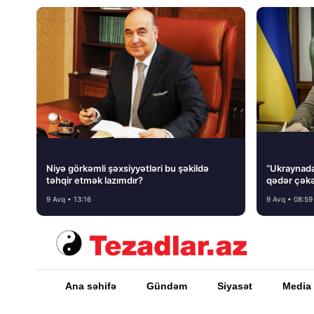
Niyə görkəmli şəxsiyyətləri bu şəkildə
“Ukraynada 
təhqir etmək lazımdır?
qədər çəkə
9 Avq • 13:16
9 Avq • 08:59
Ana səhifə
Gündəm
Siyasət
Media