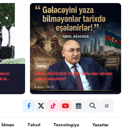
MEDİA
denti
İQBAL AĞAZADƏ YAZIR- Səfəvilər dövləti
b ki…
milli dövlətdirmi?
8 Avq • 08:51
İdman
Təhsil
Texnologiya
Yazarlar