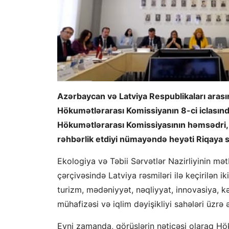
Azərbaycan və Latviya Respublikaları arası
Hökumətlərarası Komissiyanın 8-ci iclasın
Hökumətlərarası Komissiyasının həmsədri, e
rəhbərlik etdiyi nümayəndə heyəti Riqaya s
Ekologiya və Təbii Sərvətlər Nazirliyinin m
çərçivəsində Latviya rəsmiləri ilə keçirilən ik
turizm, mədəniyyət, nəqliyyat, innovasiya, kə
mühafizəsi və iqlim dəyişikliyi sahələri üzr
Eyni zamanda, görüşlərin nəticəsi olaraq Hö