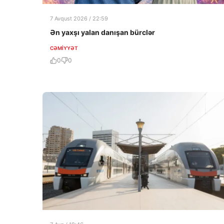
7 Avqust 2026 / 22:59
Ən yaxşı yalan danışan bürclər
CƏMIYYƏT
0
0