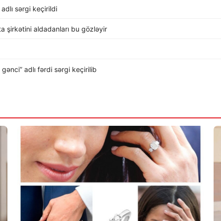
dlı sərgi keçirildi
rta şirkətini aldadanları bu gözləyir
nci” adlı fərdi sərgi keçirilib