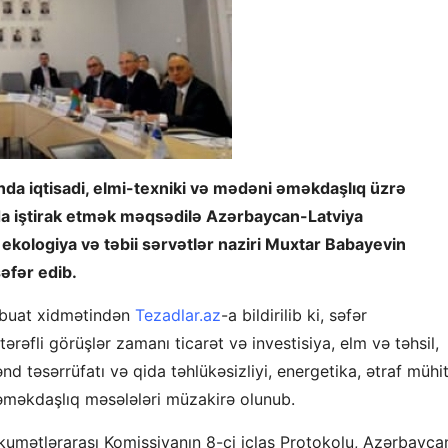
nda iqtisadi, elmi-texniki və mədəni əməkdaşlıq üzrə
da iştirak etmək məqsədilə Azərbaycan-Latviya
kologiya və təbii sərvətlər naziri Muxtar Babayevin
əfər edib.
ətbuat xidmətindən
Tezadlar.az
-a bildirilib ki, səfər
itərəfli görüşlər zamanı ticarət və investisiya, elm və təhsil,
nd təsərrüfatı və qida təhlükəsizliyi, energetika, ətraf mühit
ə əməkdaşlıq məsələləri müzakirə olunub.
kumətlərarası Komissiyanın 8-ci iclas Protokolu, Azərbayca