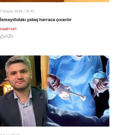
7 Avqust 2026 / 19:40
İsmayıllıdakı yataq hərraca çıxarılır
CƏMIYYƏT
0
0