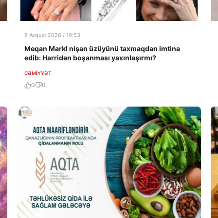
8 Avqust 2026 / 10:53
Meqan Markl nişan üzüyünü taxmaqdan imtina
edib: Harridən boşanması yaxınlaşırmı?
CƏMIYYƏT
0
0