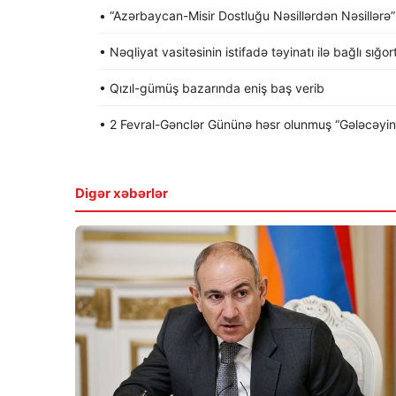
• “Azərbaycan-Misir Dostluğu Nəsillərdən Nəsillərə” a
• Nəqliyat vasitəsinin istifadə təyinatı ilə bağlı sığo
• Qızıl-gümüş bazarında eniş baş verib
• 2 Fevral-Gənclər Gününə həsr olunmuş “Gələcəyin gə
Digər xəbərlər