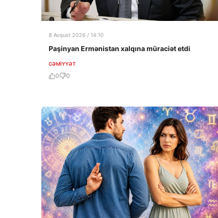
8 Avqust 2026 / 14:10
Paşinyan Ermənistan xalqına müraciət etdi
CƏMIYYƏT
0
0