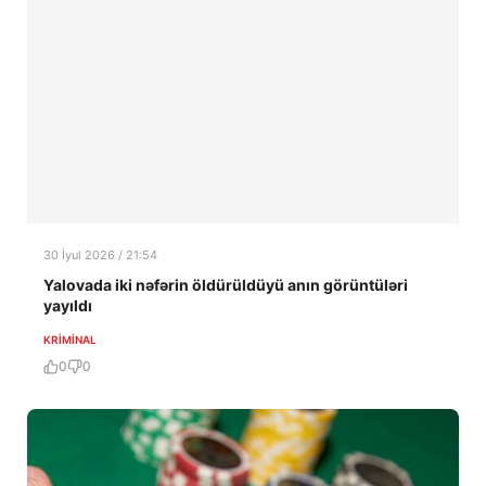
30 İyul 2026 / 21:54
Yalovada iki nəfərin öldürüldüyü anın görüntüləri
yayıldı
KRIMINAL
0
0