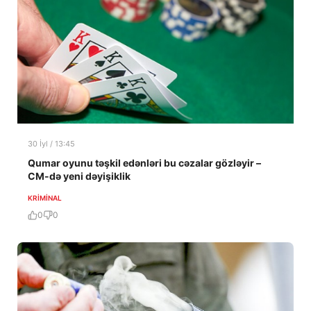
30 İyl / 13:45
Qumar oyunu təşkil edənləri bu cəzalar gözləyir –
CM-də yeni dəyişiklik
KRIMINAL
0
0