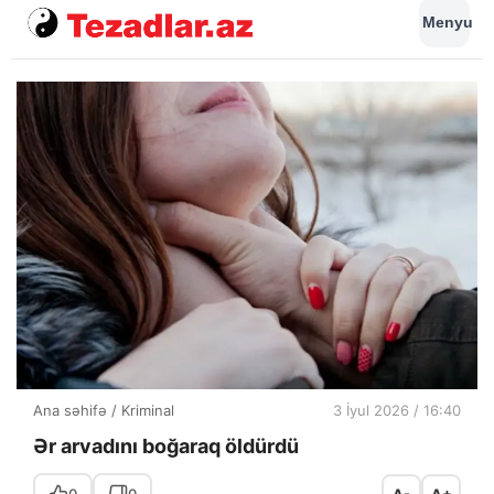
Menyu
Ana səhifə
/
Kriminal
3 İyul 2026 / 16:40
Ər arvadını boğaraq öldürdü
0
0
A-
A+