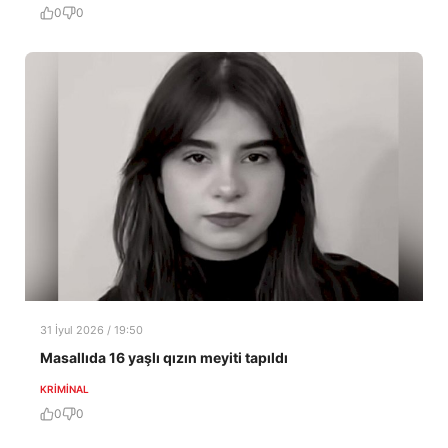
0
0
31 İyul 2026 / 19:50
Masallıda 16 yaşlı qızın meyiti tapıldı
KRIMINAL
0
0