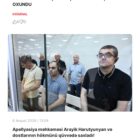
OXUNDU
KRIMINAL
0
0
6 Avqust 2026 / 13:04
Apellyasiya məhkəməsi Arayik Harutyunyan və
dostlarının hökmünü qüvvədə saxladı!