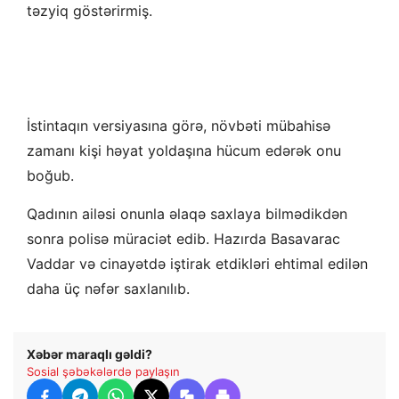
təzyiq göstərirmiş.
İstintaqın versiyasına görə, növbəti mübahisə
zamanı kişi həyat yoldaşına hücum edərək onu
boğub.
Qadının ailəsi onunla əlaqə saxlaya bilmədikdən
sonra polisə müraciət edib. Hazırda Basavarac
Vaddar və cinayətdə iştirak etdikləri ehtimal edilən
daha üç nəfər saxlanılıb.
Xəbər maraqlı gəldi?
Sosial şəbəkələrdə paylaşın