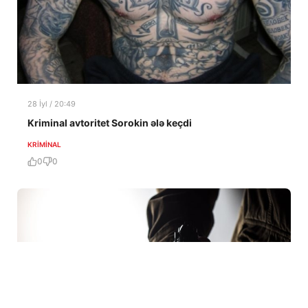
28 İyl / 20:49
Kriminal avtoritet Sorokin ələ keçdi
KRIMINAL
0
0