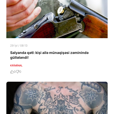
29 İyl / 08:13
Salyanda qətl: kişi ailə münaqişəsi zəminində
güllələndi!
KRIMINAL
0
0