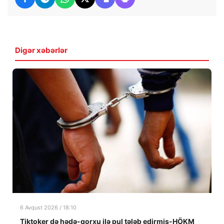
Digər xəbərlər
6 Avqust 2026 / 18:10
Tiktoker də hədə-qorxu ilə pul tələb edirmiş-HÖKM