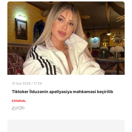
31 İyul 2026 / 17:29
Tiktoker İlduzənin apellyasiya məhkəməsi keçirilib
KRIMINAL
0
0