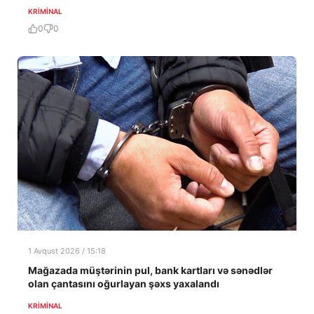
KRIMINAL
0
0
1 Avqust 2026 / 15:18
Mağazada müştərinin pul, bank kartları və sənədlər
olan çantasını oğurlayan şəxs yaxalandı
KRIMINAL