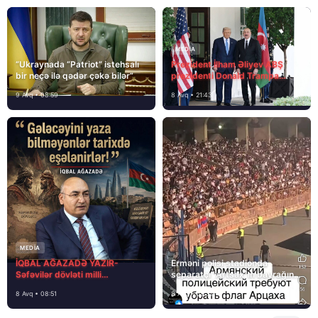
MEDİA
“Ukraynada “Patriot” istehsalı
Prezident İlham Əliyev ABŞ
bir neçə ilə qədər çəkə bilər”
prezidenti Donald Trampa
məktubunda yazıb ki…
9 Avq • 08:59
8 Avq • 21:43
MEDİA
İQBAL AĞAZADƏ YAZIR-
Erməni polisi stadionda
Səfəvilər dövləti milli
separatçı “Artsax”ın bayrağını
dövlətdirmi?
müsadirə etdi və…
8 Avq • 08:51
8 Avq • 08:39