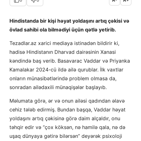
Hindistanda bir kişi həyat yoldaşını artıq çəkisi və
övlad sahibi ola bilmədiyi üçün qətlə yetirib.
Tezadlar.az xarici mediaya istinadən bildirir ki,
hadisə Hindistanın Dharvad dairəsinin Xanasi
kəndində baş verib. Basavarac Vaddar və Priyanka
Kamalakar 2024-cü ildə ailə qurublar. İlk vaxtlar
onların münasibətlərində problem olmasa da,
sonradan ailədaxili münaqişələr başlayıb.
Məlumata görə, ər və onun ailəsi qadından əlavə
cehiz tələb edirmiş. Bundan başqa, Vaddar həyat
yoldaşını artıq çəkisinə görə daim alçaldır, onu
təhqir edir və “çox köksən, nə hamilə qala, nə də
uşaq dünyaya gətirə bilərsən” deyərək psixoloji