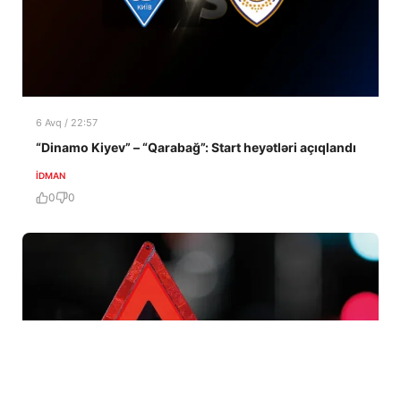
6 Avq / 22:57
“Dinamo Kiyev” – “Qarabağ”: Start heyətləri açıqlandı
İDMAN
0
0