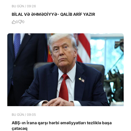
BU GÜN / 09:26
BİLAL VƏ ƏHMƏDİYYƏ- QALİB ARİF YAZIR
0
0
BU GÜN / 09:05
ABŞ-ın İrana qarşı hərbi əməliyyatları tezliklə başa
çatacaq