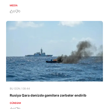
MEDİA
0
0
BU GÜN / 08:44
Rusiya Qara dənizdə gəmilərə zərbələr endirib
GÜNDƏM
0
0