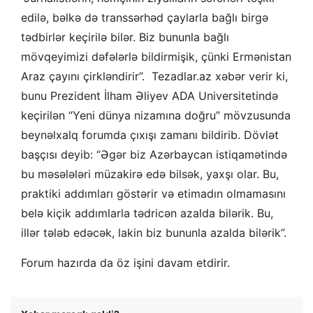
edilə, bəlkə də transsərhəd çaylarla bağlı birgə
tədbirlər keçirilə bilər. Biz bununla bağlı
mövqeyimizi dəfələrlə bildirmişik, çünki Ermənistan
Araz çayını çirkləndirir”. Tezadlar.az xəbər verir ki,
bunu Prezident İlham Əliyev ADA Universitetində
keçirilən “Yeni dünya nizamına doğru” mövzusunda
beynəlxalq forumda çıxışı zamanı bildirib. Dövlət
başçısı deyib: “Əgər biz Azərbaycan istiqamətində
bu məsələləri müzakirə edə bilsək, yaxşı olar. Bu,
praktiki addımları göstərir və etimadın olmamasını
belə kiçik addımlarla tədricən azalda bilərik. Bu,
illər tələb edəcək, lakin biz bununla azalda bilərik”.
Forum hazırda da öz işini davam etdirir.