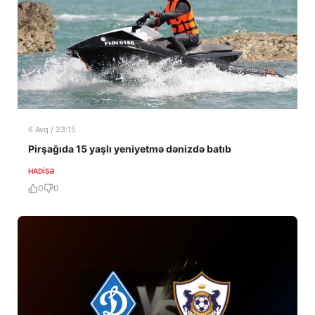
6 Avq / 23:15
Pirşağıda 15 yaşlı yeniyetmə dənizdə batıb
HADISƏ
0
0