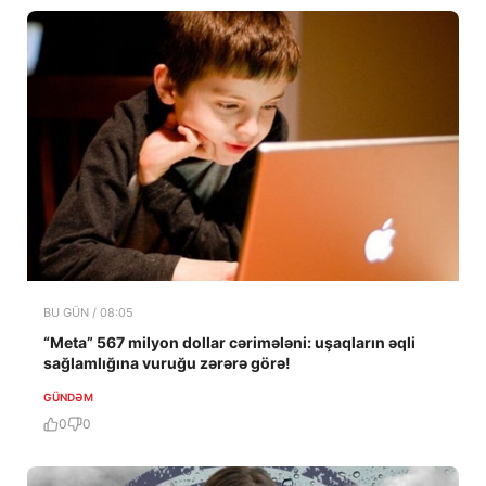
BU GÜN / 08:05
“Meta” 567 milyon dollar cərimələni: uşaqların əqli
sağlamlığına vuruğu zərərə görə!
GÜNDƏM
0
0