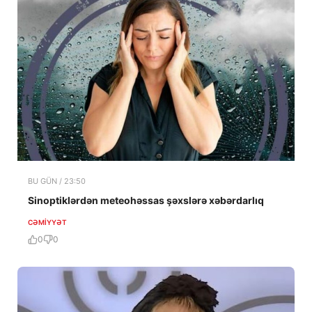
BU GÜN / 23:50
Sinoptiklərdən meteohəssas şəxslərə xəbərdarlıq
CƏMIYYƏT
0
0