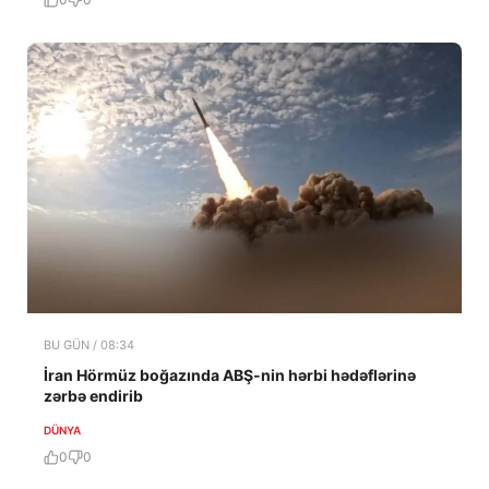
BU GÜN / 08:34
İran Hörmüz boğazında ABŞ-nin hərbi hədəflərinə
zərbə endirib
DÜNYA
0
0