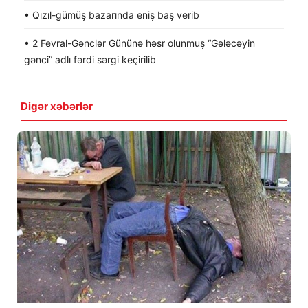
• Qızıl-gümüş bazarında eniş baş verib
• 2 Fevral-Gənclər Gününə həsr olunmuş “Gələcəyin
gənci” adlı fərdi sərgi keçirilib
Digər xəbərlər