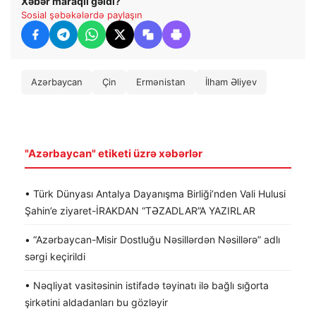
Xəbər maraqlı gəldi?
Sosial şəbəkələrdə paylaşın
Azərbaycan
Çin
Ermənistan
İlham Əliyev
"Azərbaycan" etiketi üzrə xəbərlər
• Türk Dünyası Antalya Dayanışma Birliği’nden Vali Hulusi
Şahin’e ziyaret-İRAKDAN “TƏZADLAR”A YAZIRLAR
• “Azərbaycan-Misir Dostluğu Nəsillərdən Nəsillərə” adlı
sərgi keçirildi
• Nəqliyat vasitəsinin istifadə təyinatı ilə bağlı sığorta
şirkətini aldadanları bu gözləyir