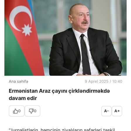
Ana səhifə
9 Aprel 2025 / 10:40
Ermənistan Araz çayını çirkləndirməkdə
davam edir
0
0
A-
A+
“Jurnalistlərin, həmçinin ziyalıların səfərləri təşkil