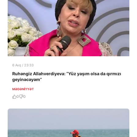
6 Avq / 23:33
Ruhəngiz Allahverdiyeva: “Yüz yaşım olsa da qırmızı
geyinəcəyəm”
MƏDƏNIYYƏT
0
0