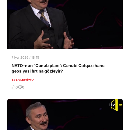
7 İyul 2026 / 18:15
NATO-nun “Cənub planı”: Cənubi Qafqazı hansı
geosiyasi fırtına gözləyir?
AZAD MƏSIYEV
0
0