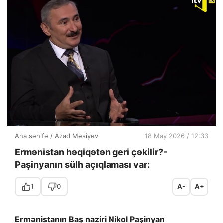
Ana səhifə
/
Azad Məsiyev
18 May 2026 / 12:33
Ermənistan həqiqətən geri çəkilir?-
Paşinyanın sülh açıqlaması var:
1
0
A-
A+
Ermənistanın Baş naziri Nikol Paşinyan