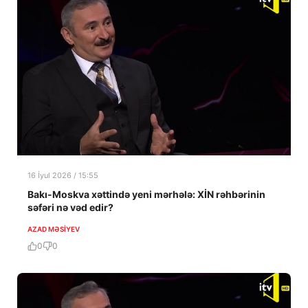
16 İyul 2026 / 15:55
Bakı-Moskva xəttində yeni mərhələ: XİN rəhbərinin
səfəri nə vəd edir?
AZAD MƏSIYEV
0
0