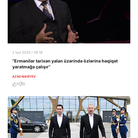
2 İyul 2026 / 08:18
“Ermənilər tarixən yalan üzərində özlərinə həqiqət
yaratmağa çalışır”
AZAD MƏSIYEV
1
0