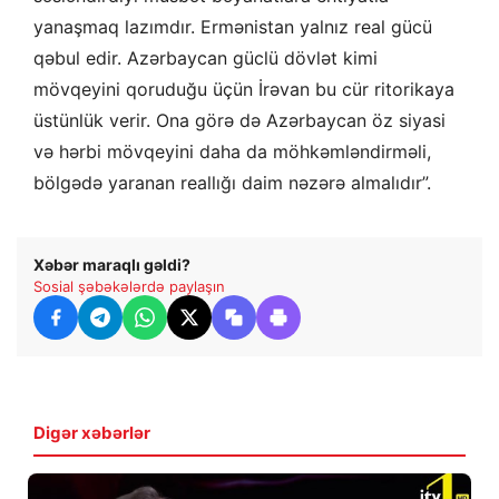
yanaşmaq lazımdır. Ermənistan yalnız real gücü
qəbul edir. Azərbaycan güclü dövlət kimi
mövqeyini qoruduğu üçün İrəvan bu cür ritorikaya
üstünlük verir. Ona görə də Azərbaycan öz siyasi
və hərbi mövqeyini daha da möhkəmləndirməli,
bölgədə yaranan reallığı daim nəzərə almalıdır”.
Xəbər maraqlı gəldi?
Sosial şəbəkələrdə paylaşın
Digər xəbərlər