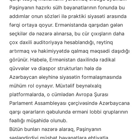
Paşinyanın hazırkı sülh bəyanatlarının fonunda bu
addımlar onun sözləri ilə praktiki siyasəti arasında
fərqi ortaya qoyur. Ermənistanda qarşıdan gələn
seçkilər də nəzərə alınarsa, bu cür çıxışların daha
çox daxili auditoriyaya hesablandığı, reytinq
artırmaq və hakimiyyətdə qalmaq məqsədi daşıdığı
görünür. Habelə, Ermənistan daxilində radikal
qüvvələr və diaspor strukturları hələ də
Azərbaycan əleyhinə siyasətin formalaşmasında
mühüm rol oynayır. Müxtəlif beynəlxalq
platformalarda, o cümlədən Avropa Şurası
Parlament Assambleyası çərçivəsində Azərbaycana
qarşı qərarların qəbulunda erməni lobbi qruplarının
fəallığı müşahidə olunub.
Bütün bunları nəzərə alaraq, Paşinyanın
səsləndirdiyi müsbət bəyanatlara ehtiyatla