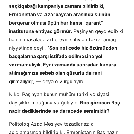
seçkiqabağı kampaniya zamanı bildirib ki,
Ermənistan və Azərbaycan arasında sülhün
bərqərar olması üçün hər hansı “qarant”
institutuna ehtiyac görmür.
Paşinyan qeyd edib ki,
həmin məsələdə artıq eyni səhvləri təkrarlamaq
niyyətində deyil.
“Son nəticədə biz özümüzdən
başqalarına qarşı istifadə edilməsinə yol
verməməliyik. Eyni zamanda sonradan kənara
atılmağımıza səbəb olan qüsurlu dairəni
qırmalıyıq”,
— deyə o vurğulayıb.
Nikol Paşinyan bunun mühüm tarixi və siyasi
dəyişiklik olduğunu vurğulayıb.
Bəs görəsən Baş
nazir dediklərində nə dərəcədə səmimidir?
Politoloq Azad Məsiyev tezadlar.az-a
açıqlamasında bildirib ki, Ermənistanın Baş naziri