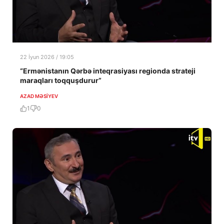
22 İyun 2026 / 19:05
“Ermənistanın Qərbə inteqrasiyası regionda strateji
maraqları toqquşdurur”
AZAD MƏSIYEV
1
0