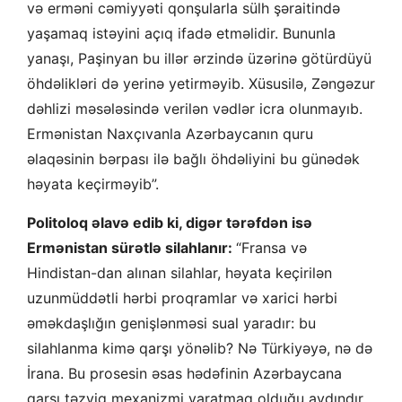
və erməni cəmiyyəti qonşularla sülh şəraitində
yaşamaq istəyini açıq ifadə etməlidir. Bununla
yanaşı, Paşinyan bu illər ərzində üzərinə götürdüyü
öhdəlikləri də yerinə yetirməyib. Xüsusilə, Zəngəzur
dəhlizi məsələsində verilən vədlər icra olunmayıb.
Ermənistan Naxçıvanla Azərbaycanın quru
əlaqəsinin bərpası ilə bağlı öhdəliyini bu günədək
həyata keçirməyib”.
Politoloq əlavə edib ki, digər tərəfdən isə
Ermənistan sürətlə silahlanır:
“Fransa və
Hindistan-dan alınan silahlar, həyata keçirilən
uzunmüddətli hərbi proqramlar və xarici hərbi
əməkdaşlığın genişlənməsi sual yaradır: bu
silahlanma kimə qarşı yönəlib? Nə Türkiyəyə, nə də
İrana. Bu prosesin əsas hədəfinin Azərbaycana
qarşı təzyiq mexanizmi yaratmaq olduğu aydındır.