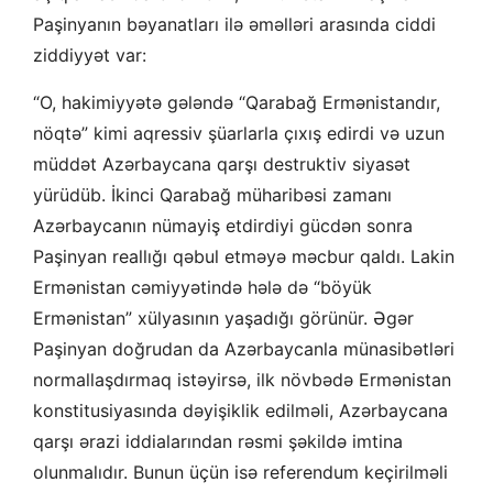
Paşinyanın bəyanatları ilə əməlləri arasında ciddi
ziddiyyət var:
“O, hakimiyyətə gələndə “Qarabağ Ermənistandır,
nöqtə” kimi aqressiv şüarlarla çıxış edirdi və uzun
müddət Azərbaycana qarşı destruktiv siyasət
yürüdüb. İkinci Qarabağ müharibəsi zamanı
Azərbaycanın nümayiş etdirdiyi gücdən sonra
Paşinyan reallığı qəbul etməyə məcbur qaldı. Lakin
Ermənistan cəmiyyətində hələ də “böyük
Ermənistan” xülyasının yaşadığı görünür. Əgər
Paşinyan doğrudan da Azərbaycanla münasibətləri
normallaşdırmaq istəyirsə, ilk növbədə Ermənistan
konstitusiyasında dəyişiklik edilməli, Azərbaycana
qarşı ərazi iddialarından rəsmi şəkildə imtina
olunmalıdır. Bunun üçün isə referendum keçirilməli