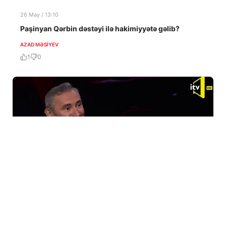
26 May / 13:10
Paşinyan Qərbin dəstəyi ilə hakimiyyətə gəlib?
AZAD MƏSIYEV
1
0
21 May / 10:06