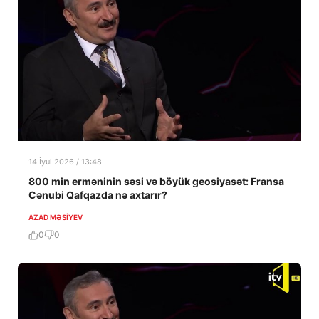
14 İyul 2026 / 13:48
800 min erməninin səsi və böyük geosiyasət: Fransa
Cənubi Qafqazda nə axtarır?
AZAD MƏSIYEV
0
0