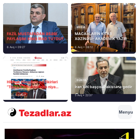
MEDİA
FAZİL MUSTAFADAN ƏSƏBİ
MACARLARIN KİTAB
PAYLAŞIM: KİMƏ İRAD TUTDU?
XƏZİNƏSİ- AKADEMİK YAZIR
6 Avq • 09:27
6 Avq • 08:12
DÜNYA
Hikmət Hacıyevin bu fikirləri
“Türkiye Gazetesi”ndə niyə
İran XİN başçısı Pakistana gedir
təhrif edilib?
6 Avq • 08:02
5 Avq • 22:37
Menyu