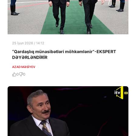
25 İyun 2026 / 14:12
“Qardaşlıq münasibətləri möhkəmlənir”-EKSPERT
DƏYƏRLƏNDİRİR
AZAD MƏSIYEV
0
0