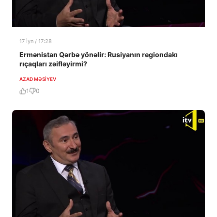
17 İyn / 17:28
Ermənistan Qərbə yönəlir: Rusiyanın regiondakı
rıçaqları zəifləyirmi?
AZAD MƏSIYEV
1
0