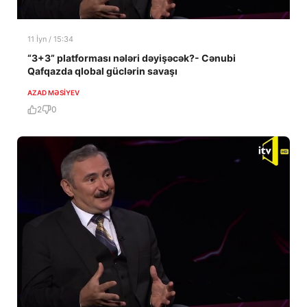
11 İyn / 15:34
“3+3” platforması nələri dəyişəcək?- Cənubi
Qafqazda qlobal güclərin savaşı
AZAD MƏSIYEV
2
0