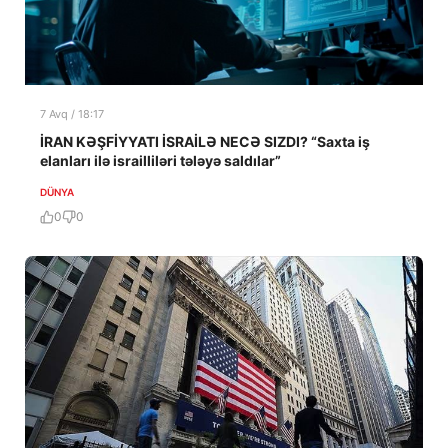
7 Avq / 18:17
İRAN KƏŞFİYYATI İSRAİLƏ NECƏ SIZDI? “Saxta iş
elanları ilə israilliləri tələyə saldılar”
DÜNYA
0
0