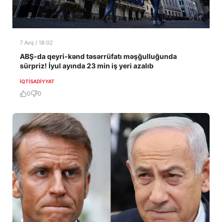
7 Avq / 18:02
ABŞ-da qeyri-kənd təsərrüfatı məşğulluğunda
sürpriz! İyul ayında 23 min iş yeri azalıb
İQTISADIYYAT
0
0