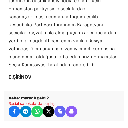
tərəfindən dəstəkləndiyi iddia edilən Güclü
Ermənistan partiyasının seçkilərdən
kənarlaşdırılması üçün ərizə təqdim edilib.
Respublika Partiyası tərəfindən Karapetyanı
seçiciləri rüşvətlə ələ almaq üçün xarici güclərdən
yardım almaqda ittiham edən və ikili Rusiya
vətəndaşlığının onun namizədliyini irəli sürməsinə
mane olmalı olduğunu iddia edən ərizə Ermənistan
Seçki Komissiyası tərəfindən rədd edilib.
E.ŞİRİNOV
Xəbər maraqlı gəldi?
Sosial şəbəkələrdə paylaşın