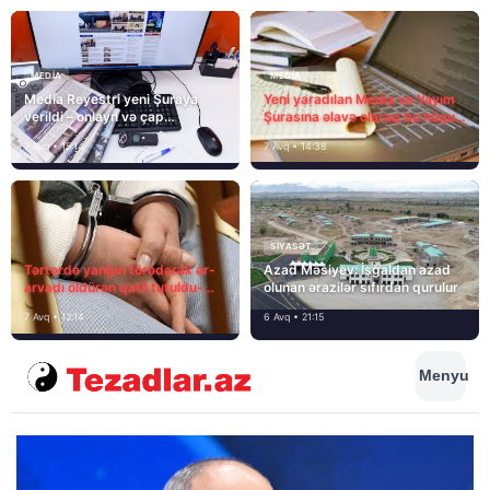
MEDİA
MEDİA
Media Reyestri yeni Şuraya
Yeni yaradılan Media və Yayım
verildi – onlayn və çap
Şurasına əlavə olaraq bu hüquq
mediasını nə gözləyir?
və vəzifələr də verilib
7 Avq • 15:14
7 Avq • 14:38
SIYASƏT
Tərtərdə yanğın törədərək ər-
Azad Məsiyev: İşğaldan azad
arvadı öldürən qatil tutuldu-
olunan ərazilər sıfırdan qurulur
SON DƏQİQƏ
7 Avq • 12:14
6 Avq • 21:15
Menyu