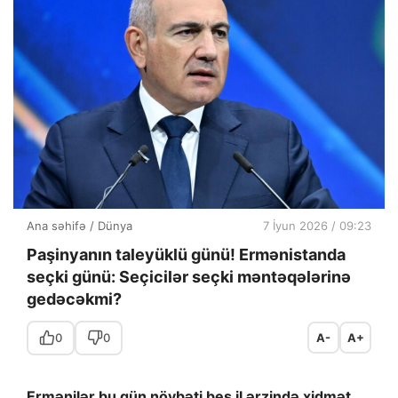
Ana səhifə
/
Dünya
7 İyun 2026 / 09:23
Paşinyanın taleyüklü günü! Ermənistanda
seçki günü: Seçicilər seçki məntəqələrinə
gedəcəkmi?
0
0
A-
A+
Ermənilər bu gün növbəti beş il ərzində xidmət