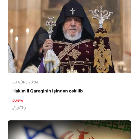
BU GÜN / 20:34
Hakim II Qareginin işindən çəkilib
DÜNYA
0
0