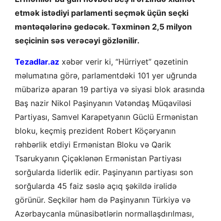
etmək istədiyi parlamenti seçmək üçün seçki
məntəqələrinə gedəcək. Təxminən 2,5 milyon
seçicinin səs verəcəyi gözlənilir.
Tezadlar.az
xəbər verir ki, “Hürriyet” qəzetinin
məlumatına görə, parlamentdəki 101 yer uğrunda
mübarizə aparan 19 partiya və siyasi blok arasında
Baş nazir Nikol Paşinyanın Vətəndaş Müqaviləsi
Partiyası, Samvel Karapetyanın Güclü Ermənistan
bloku, keçmiş prezident Robert Köçəryanın
rəhbərlik etdiyi Ermənistan Bloku və Qarik
Tsarukyanın Çiçəklənən Ermənistan Partiyası
sorğularda liderlik edir. Paşinyanın partiyası son
sorğularda 45 faiz səslə açıq şəkildə irəlidə
görünür. Seçkilər həm də Paşinyanın Türkiyə və
Azərbaycanla münasibətlərin normallaşdırılması,