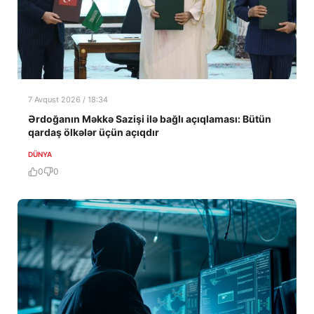
7 Avqust 2026 / 18:34
Ərdoğanın Məkkə Sazişi ilə bağlı açıqlaması: Bütün
qardaş ölkələr üçün açıqdır
DÜNYA
0
0