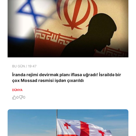
BU GÜN / 19:47
İranda rejimi devirmək planı iflasa uğradı! İsraildə bir
çox Mossad rəsmisi işdən çıxarıldı
DÜNYA
0
0