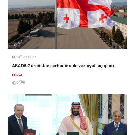
BU GÜN / 19:04
ABADA Gürcüstan sərhədindəki vəziyyəti açıqladı
DÜNYA
0
0