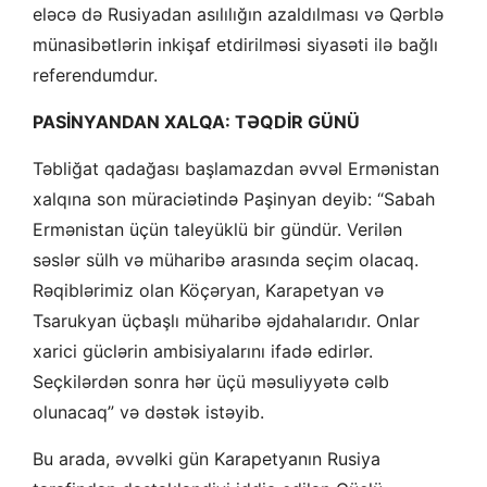
eləcə də Rusiyadan asılılığın azaldılması və Qərblə
münasibətlərin inkişaf etdirilməsi siyasəti ilə bağlı
referendumdur.
PASİNYANDAN XALQA: TƏQDİR GÜNÜ
Təbliğat qadağası başlamazdan əvvəl Ermənistan
xalqına son müraciətində Paşinyan deyib: “Sabah
Ermənistan üçün taleyüklü bir gündür. Verilən
səslər sülh və müharibə arasında seçim olacaq.
Rəqiblərimiz olan Köçəryan, Karapetyan və
Tsarukyan üçbaşlı müharibə əjdahalarıdır. Onlar
xarici güclərin ambisiyalarını ifadə edirlər.
Seçkilərdən sonra hər üçü məsuliyyətə cəlb
olunacaq” və dəstək istəyib.
Bu arada, əvvəlki gün Karapetyanın Rusiya