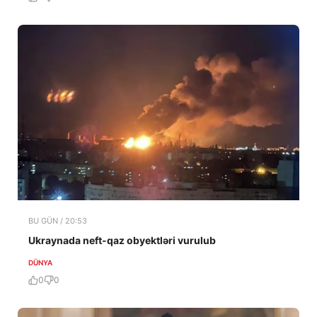
BU GÜN / 20:53
Ukraynada neft-qaz obyektləri vurulub
DÜNYA
0
0