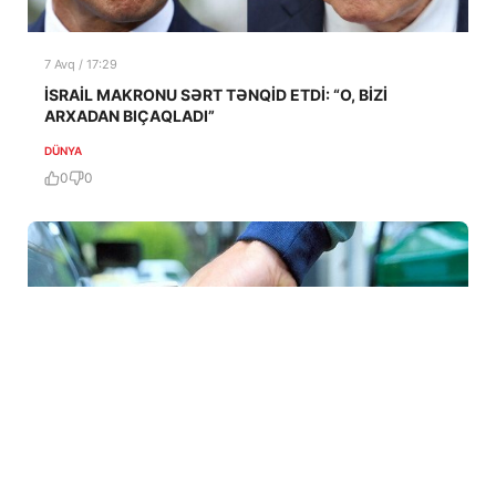
7 Avq / 17:29
İSRAİL MAKRONU SƏRT TƏNQİD ETDİ: “O, BİZİ
ARXADAN BIÇAQLADI”
DÜNYA
0
0