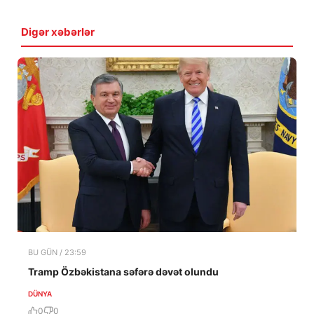
Digər xəbərlər
BU GÜN / 23:59
Tramp Özbəkistana səfərə dəvət olundu
DÜNYA
0
0