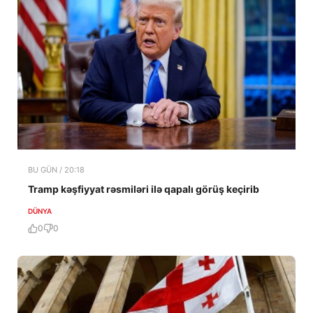
BU GÜN / 20:18
Tramp kəşfiyyat rəsmiləri ilə qapalı görüş keçirib
DÜNYA
0
0