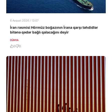
6 Avqust 2026 / 13:07
İran rəsmisi Hörmüz boğazının İrana qarşı təhdidlər
bitənə qədər bağlı qalacağını deyir
DÜNYA
0
0