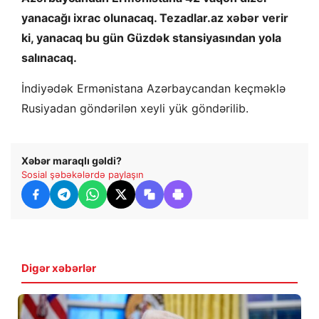
yanacağı ixrac olunacaq. Tezadlar.az xəbər verir
ki, yanacaq bu gün Güzdək stansiyasından yola
salınacaq.
İndiyədək Ermənistana Azərbaycandan keçməklə
Rusiyadan göndərilən xeyli yük göndərilib.
Xəbər maraqlı gəldi?
Sosial şəbəkələrdə paylaşın
Digər xəbərlər