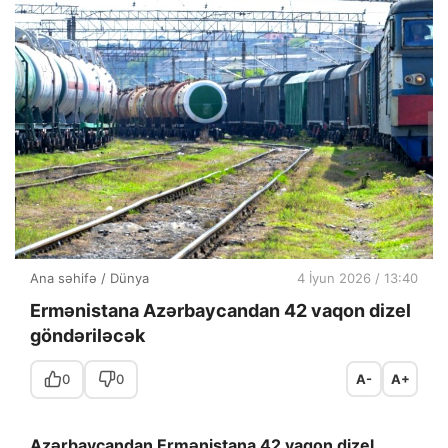
Ana səhifə
/
Dünya
4 İyun 2026 / 13:40
Ermənistana Azərbaycandan 42 vaqon dizel
göndəriləcək
0
0
A-
A+
Azərbaycandan Ermənistana 42 vaqon dizel