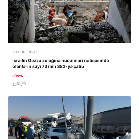
BU GÜN / 19:45
İsrailin Qəzza zolağına hücumları nəticəsində
ölənlərin sayı 73 min 382-yə çatıb
DÜNYA
0
0