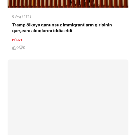
6 Avq / 11:12
Tramp ölkəyə qanunsuz immiqrantların girişinin
qarşısını aldıqlarını iddia etdi
DÜNYA
0
0