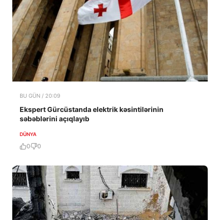
BU GÜN / 20:09
Ekspert Gürcüstanda elektrik kəsintilərinin
səbəblərini açıqlayıb
DÜNYA
0
0