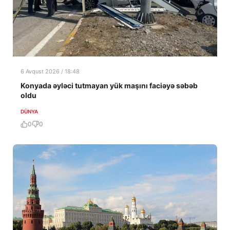
6 Avqust 2026 / 18:48
Konyada əyləci tutmayan yük maşını faciəyə səbəb
oldu
DÜNYA
0
0