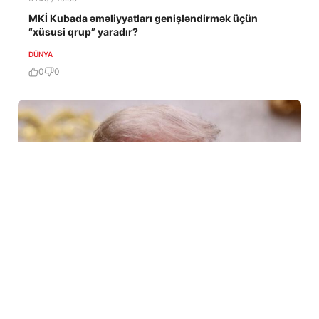
MKİ Kubada əməliyyatları genişləndirmək üçün
“xüsusi qrup” yaradır?
DÜNYA
0
0
6 Avq / 10:09
Tramp ABŞ-da sursat çatışmazlığı haqqında