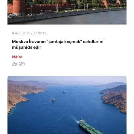
6 Avqust 2026 / 18:33
Moskva İrəvanın “şantaja keçmək” cəhdlərini
müşahidə edir
DÜNYA
0
0