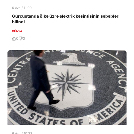
6 Avq / 11:09
Gürcüstanda ölkə üzrə elektrik kəsintisinin səbəbləri
bilindi
DÜNYA
0
0
6 Avq / 10:33