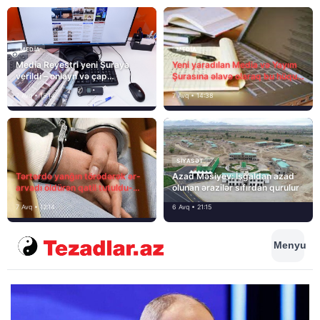
MEDİA
MEDİA
Media Reyestri yeni Şuraya
Yeni yaradılan Media və Yayım
verildi – onlayn və çap
Şurasına əlavə olaraq bu hüquq
mediasını nə gözləyir?
və vəzifələr də verilib
7 Avq • 15:14
7 Avq • 14:38
SIYASƏT
Tərtərdə yanğın törədərək ər-
Azad Məsiyev: İşğaldan azad
arvadı öldürən qatil tutuldu-
olunan ərazilər sıfırdan qurulur
SON DƏQİQƏ
7 Avq • 12:14
6 Avq • 21:15
Menyu