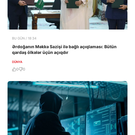
BU GÜN / 18:34
Ərdoğanın Məkkə Sazişi ilə bağlı açıqlaması: Bütün
qardaş ölkələr üçün açıqdır
DÜNYA
0
0