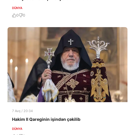
DÜNYA
0
0
7 Avq / 20:34
Hakim II Qareginin işindən çəkilib
DÜNYA