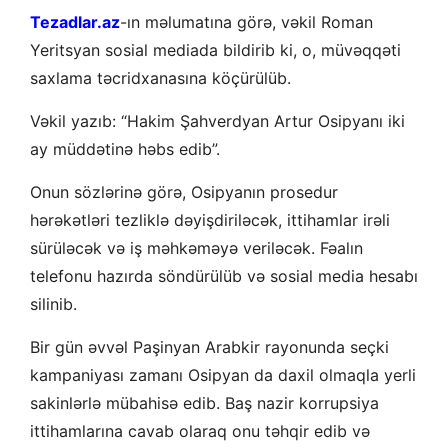
Tezadlar.az
-ın məlumatına görə, vəkil Roman
Yeritsyan sosial mediada bildirib ki, o, müvəqqəti
saxlama təcridxanasına köçürülüb.
Vəkil yazıb: “Hakim Şahverdyan Artur Osipyanı iki
ay müddətinə həbs edib”.
Onun sözlərinə görə, Osipyanın prosedur
hərəkətləri tezliklə dəyişdiriləcək, ittihamlar irəli
sürüləcək və iş məhkəməyə veriləcək. Fəalın
telefonu hazırda söndürülüb və sosial media hesabı
silinib.
Bir gün əvvəl Paşinyan Arabkir rayonunda seçki
kampaniyası zamanı Osipyan da daxil olmaqla yerli
sakinlərlə mübahisə edib. Baş nazir korrupsiya
ittihamlarına cavab olaraq onu təhqir edib və