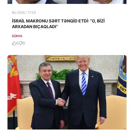
BU GÜN / 17:29
İSRAİL MAKRONU SƏRT TƏNQİD ETDİ: “O, BİZİ
ARXADAN BIÇAQLADI”
DÜNYA
0
0