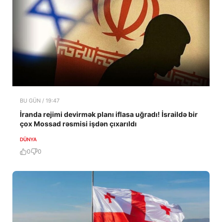
BU GÜN / 19:47
İranda rejimi devirmək planı iflasa uğradı! İsraildə bir
çox Mossad rəsmisi işdən çıxarıldı
DÜNYA
0
0