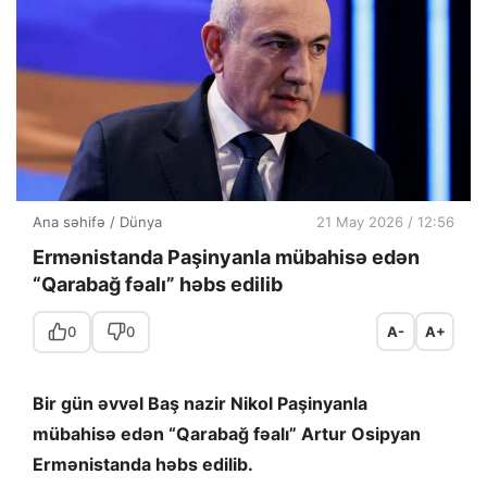
Ana səhifə
/
Dünya
21 May 2026 / 12:56
Ermənistanda Paşinyanla mübahisə edən
“Qarabağ fəalı” həbs edilib
0
0
A-
A+
Bir gün əvvəl Baş nazir Nikol Paşinyanla
mübahisə edən “Qarabağ fəalı” Artur Osipyan
Ermənistanda həbs edilib.