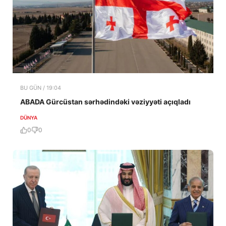
BU GÜN / 19:04
ABADA Gürcüstan sərhədindəki vəziyyəti açıqladı
DÜNYA
0
0