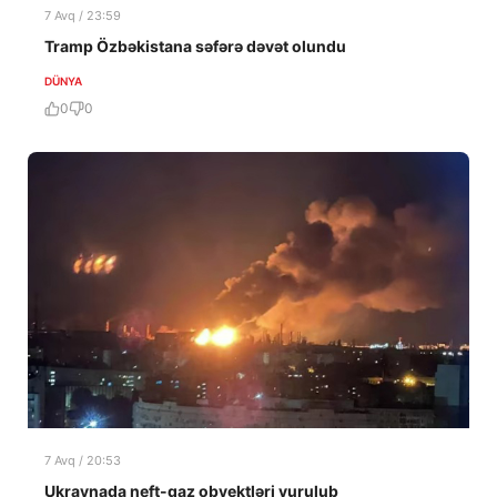
7 Avq / 23:59
Tramp Özbəkistana səfərə dəvət olundu
DÜNYA
0
0
7 Avq / 20:53
Ukraynada neft-qaz obyektləri vurulub