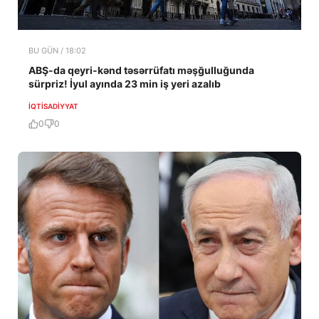
BU GÜN / 18:02
ABŞ-da qeyri-kənd təsərrüfatı məşğulluğunda
sürpriz! İyul ayında 23 min iş yeri azalıb
İQTISADIYYAT
0
0