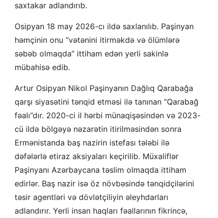
saxtakar adlandırıb.
Osipyan 18 may 2026-cı ildə saxlanılıb. Paşinyan
həmçinin onu “vətənini itirməkdə və ölümlərə
səbəb olmaqda” ittiham edən yerli sakinlə
mübahisə edib.
Artur Osipyan Nikol Paşinyanın Dağlıq Qarabağa
qarşı siyasətini tənqid etməsi ilə tanınan “Qarabağ
fəalı”dır. 2020-ci il hərbi münaqişəsindən və 2023-
cü ildə bölgəyə nəzarətin itirilməsindən sonra
Ermənistanda baş nazirin istefası tələbi ilə
dəfələrlə etiraz aksiyaları keçirilib. Müxaliflər
Paşinyanı Azərbaycana təslim olmaqda ittiham
edirlər. Baş nazir isə öz növbəsində tənqidçilərini
təsir agentləri və dövlətçiliyin əleyhdarları
adlandırır. Yerli insan haqları fəallarının fikrincə,