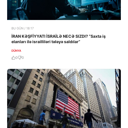
BU GÜN / 18:17
İRAN KƏŞFİYYATI İSRAİLƏ NECƏ SIZDI? “Saxta iş
elanları ilə israilliləri tələyə saldılar”
DÜNYA
0
0