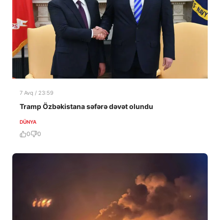
7 Avq / 23:59
Tramp Özbəkistana səfərə dəvət olundu
DÜNYA
0
0