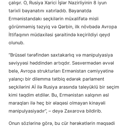
çalışır. O, Rusiya Xarici İşlər Nazirliyinin 8 iyun
tarixli bəyanatını xatırladıb. Bəyanatda
Ermənistandakı seçkilərin müxalifətə misli
görünməmiş təzyiq və Qərbin, ilk növbədə Avropa
İttifaqının müdaxiləsi şəraitində keçirildiyi qeyd
olunub.
“Brüssel tərəfindən saxtakarlıq və manipulyasiya
səviyyəsi həddindən artıqdır. Səsvermədən əvvəl
belə, Avropa strukturları Ermənistan cəmiyyətinə
yalançı bir dilemma tətbiq edərək parlament
seçkilərini Aİ ilə Rusiya arasında taleyüklü bir seçim
kimi təqdim etdilər. Bu, Ermənistan xalqının əsl
maraqları ilə heç bir əlaqəsi olmayan kinayəli
manipulyasiyadır”, – deyə Zaxarova bildirib.
Onun sözlərinə görə, bu cür hərəkətlərin məqsədi