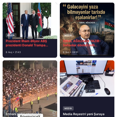
MEDİA
MEDİA
Prezident İlham Əliyev ABŞ
İQBAL AĞAZADƏ YAZIR-
prezidenti Donald Trampa
Səfəvilər dövləti milli
məktubunda yazıb ki…
dövlətdirmi?
8 Avq • 21:43
8 Avq • 08:51
MEDİA
Erməni polisi stadionda
Media Reyestri yeni Şuraya