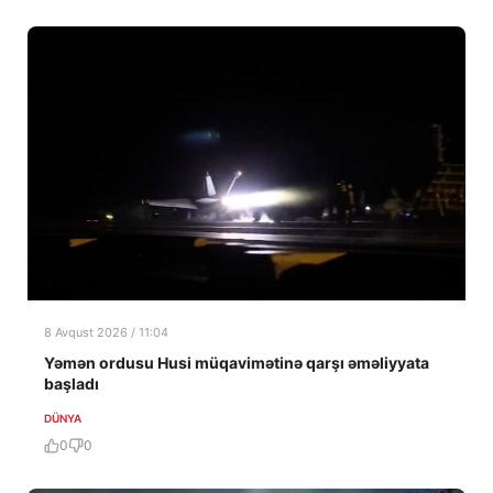
8 Avqust 2026 / 11:04
Yəmən ordusu Husi müqavimətinə qarşı əməliyyata
başladı
DÜNYA
0
0