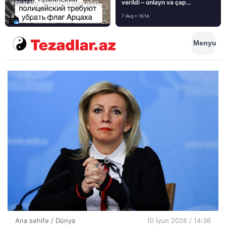
separatçı “Artsax”ın bayrağını
verildi – onlayn və çap
müsadirə etdi və…
mediasını nə gözləyir?
8 Avq • 08:39
7 Avq • 15:14
Menyu
Ana səhifə
/
Dünya
10 İyun 2026 / 14:36