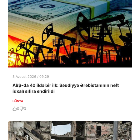
8 Avqust 2026 / 09:29
ABŞ-da 40 ildə bir ilk: Səudiyyə Ərəbistanının neft
idxalı sıfıra endirildi
DÜNYA
0
0