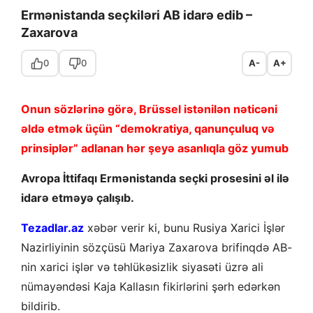
Ermənistanda seçkiləri AB idarə edib –
Zaxarova
0
0
A-
A+
Onun sözlərinə görə, Brüssel istənilən nəticəni
əldə etmək üçün “demokratiya, qanunçuluq və
prinsiplər” adlanan hər şeyə asanlıqla göz yumub
Avropa İttifaqı Ermənistanda seçki prosesini əl ilə
idarə etməyə çalışıb.
Tezadlar.az
xəbər verir ki, bunu Rusiya Xarici İşlər
Nazirliyinin sözçüsü Mariya Zaxarova brifinqdə AB-
nin xarici işlər və təhlükəsizlik siyasəti üzrə ali
nümayəndəsi Kaja Kallasın fikirlərini şərh edərkən
bildirib.