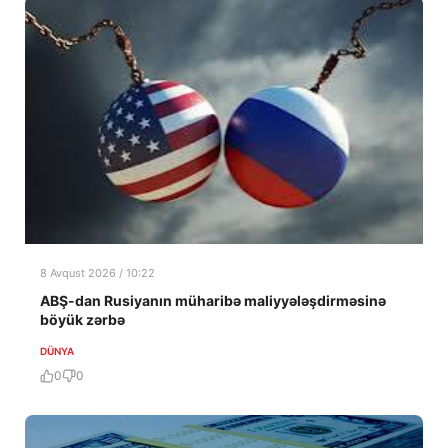
8 Avqust 2026 / 10:22
ABŞ-dan Rusiyanın müharibə maliyyələşdirməsinə
böyük zərbə
DÜNYA
0
0