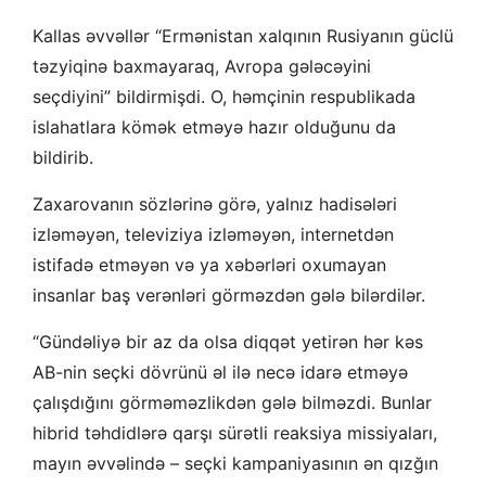
Kallas əvvəllər “Ermənistan xalqının Rusiyanın güclü
təzyiqinə baxmayaraq, Avropa gələcəyini
seçdiyini” bildirmişdi. O, həmçinin respublikada
islahatlara kömək etməyə hazır olduğunu da
bildirib.
Zaxarovanın sözlərinə görə, yalnız hadisələri
izləməyən, televiziya izləməyən, internetdən
istifadə etməyən və ya xəbərləri oxumayan
insanlar baş verənləri görməzdən gələ bilərdilər.
“Gündəliyə bir az da olsa diqqət yetirən hər kəs
AB-nin seçki dövrünü əl ilə necə idarə etməyə
çalışdığını görməməzlikdən gələ bilməzdi. Bunlar
hibrid təhdidlərə qarşı sürətli reaksiya missiyaları,
mayın əvvəlində – seçki kampaniyasının ən qızğın