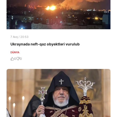
7 Avq / 20:53
Ukraynada neft-qaz obyektləri vurulub
DÜNYA
0
0