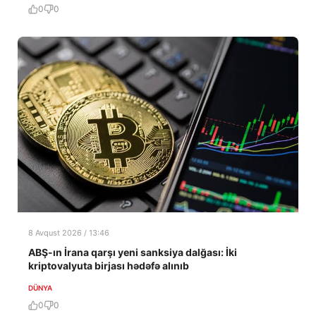
0
0
8 Avqust 2026 / 13:46
ABŞ-ın İrana qarşı yeni sanksiya dalğası: İki
kriptovalyuta birjası hədəfə alınıb
DÜNYA
0
0