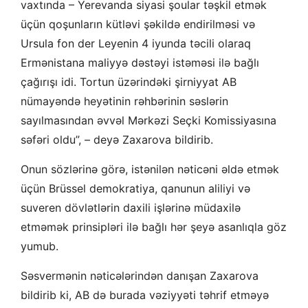
vaxtında – Yerevanda siyasi şoular təşkil etmək
üçün qoşunların kütləvi şəkildə endirilməsi və
Ursula fon der Leyenin 4 iyunda təcili olaraq
Ermənistana maliyyə dəstəyi istəməsi ilə bağlı
çağırışı idi. Tortun üzərindəki şirniyyat AB
nümayəndə heyətinin rəhbərinin səslərin
sayılmasından əvvəl Mərkəzi Seçki Komissiyasına
səfəri oldu”, – deyə Zaxarova bildirib.
Onun sözlərinə görə, istənilən nəticəni əldə etmək
üçün Brüssel demokratiya, qanunun aliliyi və
suveren dövlətlərin daxili işlərinə müdaxilə
etməmək prinsipləri ilə bağlı hər şeyə asanlıqla göz
yumub.
Səsvermənin nəticələrindən danışan Zaxarova
bildirib ki, AB də burada vəziyyəti təhrif etməyə