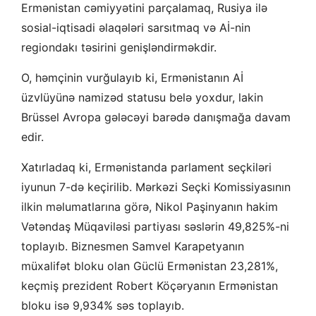
Ermənistan cəmiyyətini parçalamaq, Rusiya ilə
sosial-iqtisadi əlaqələri sarsıtmaq və Aİ-nin
regiondakı təsirini genişləndirməkdir.
O, həmçinin vurğulayıb ki, Ermənistanın Aİ
üzvlüyünə namizəd statusu belə yoxdur, lakin
Brüssel Avropa gələcəyi barədə danışmağa davam
edir.
Xatırladaq ki, Ermənistanda parlament seçkiləri
iyunun 7-də keçirilib. Mərkəzi Seçki Komissiyasının
ilkin məlumatlarına görə, Nikol Paşinyanın hakim
Vətəndaş Müqaviləsi partiyası səslərin 49,825%-ni
toplayıb. Biznesmen Samvel Karapetyanın
müxalifət bloku olan Güclü Ermənistan 23,281%,
keçmiş prezident Robert Köçəryanın Ermənistan
bloku isə 9,934% səs toplayıb.