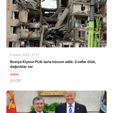
8 Avqust 2026 / 07:27
Rusiya Kiyevə PUA-larla hücum edib: 3 nəfər ölüb,
dağıntılar var
DÜNYA
0
0