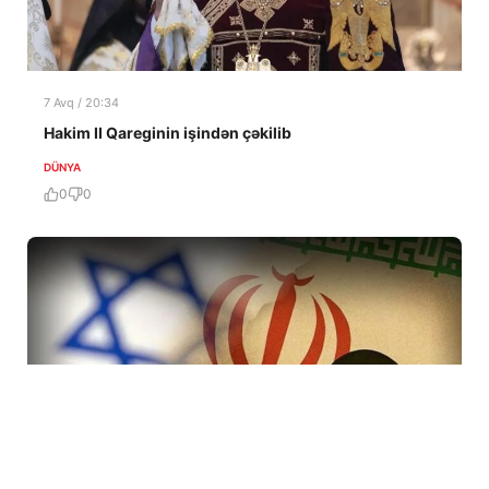
7 Avq / 20:34
Hakim II Qareginin işindən çəkilib
DÜNYA
0
0