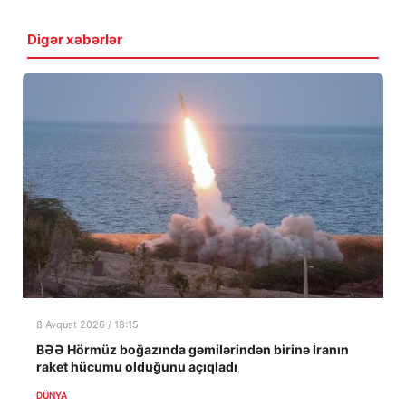
Digər xəbərlər
8 Avqust 2026 / 18:15
BƏƏ Hörmüz boğazında gəmilərindən birinə İranın
raket hücumu olduğunu açıqladı
DÜNYA