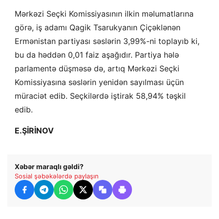
Mərkəzi Seçki Komissiyasının ilkin məlumatlarına
görə, iş adamı Qagik Tsarukyanın Çiçəklənən
Ermənistan partiyası səslərin 3,99%-ni toplayıb ki,
bu da həddən 0,01 faiz aşağıdır. Partiya hələ
parlamentə düşməsə də, artıq Mərkəzi Seçki
Komissiyasına səslərin yenidən sayılması üçün
müraciət edib. Seçkilərdə iştirak 58,94% təşkil
edib.
E.ŞİRİNOV
Xəbər maraqlı gəldi?
Sosial şəbəkələrdə paylaşın