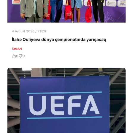
4 Avqust 2026 / 21:29
İlahə Quliyeva dünya çempionatında yarışacaq
İDMAN
0
0