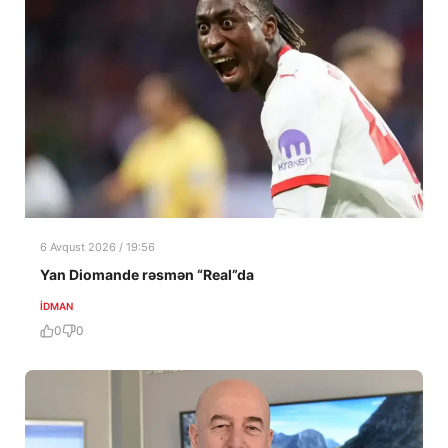
6 Avqust 2026 / 19:56
Yan Diomande rəsmən “Real”da
İDMAN
0
0