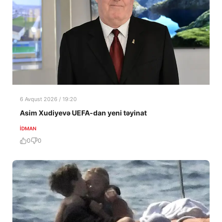
6 Avqust 2026 / 19:20
Asim Xudiyevə UEFA-dan yeni təyinat
İDMAN
0
0