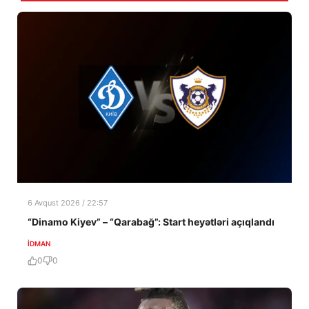
6 Avqust 2026 / 22:57
“Dinamo Kiyev” – “Qarabağ”: Start heyətləri açıqlandı
İDMAN
0
0