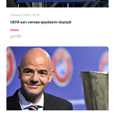
4 Avqust 2026 / 19:05
UEFA sarı vərəqə qaydasını dəyişdi
İDMAN
0
0