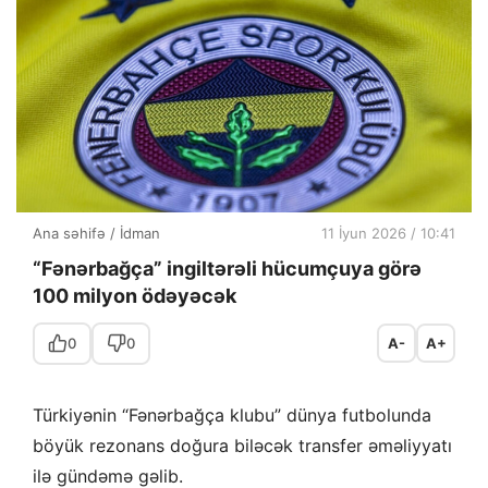
Ana səhifə
/
İdman
11 İyun 2026 / 10:41
“Fənərbağça” ingiltərəli hücumçuya görə
100 milyon ödəyəcək
0
0
A-
A+
Türkiyənin “Fənərbağça klubu” dünya futbolunda
böyük rezonans doğura biləcək transfer əməliyyatı
ilə gündəmə gəlib.