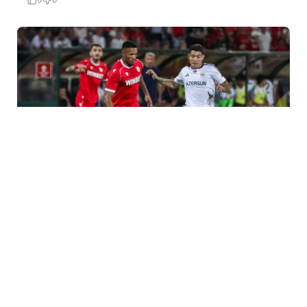
31 İyl / 06:57
“Qarabağ” UEFA Avropa Liqasında mübarizəni
dayandırdı
İDMAN
0
0