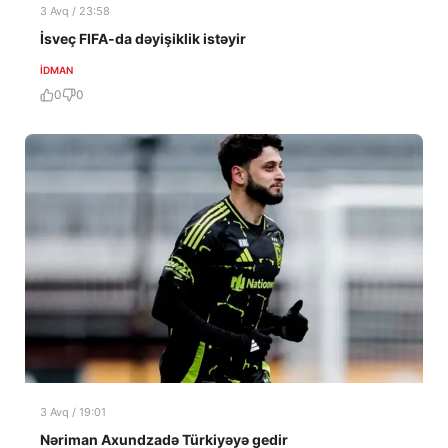
3 Avq / 23:58
İsveç FIFA-da dəyişiklik istəyir
İDMAN
0
0
3 Avq / 19:01
Nəriman Axundzadə Türkiyəyə gedir