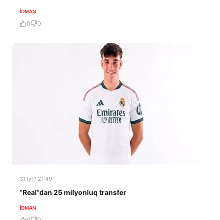
İDMAN
0
0
31 İyl / 21:49
“Real”dan 25 milyonluq transfer
İDMAN
0
0