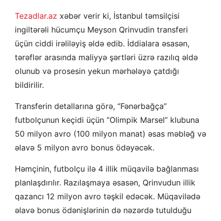
Tezadlar.az
xəbər verir ki, İstanbul təmsilçisi
ingiltərəli hücumçu Meyson Qrinvudin transferi
üçün ciddi irəliləyiş əldə edib. İddialara əsasən,
tərəflər arasında maliyyə şərtləri üzrə razılıq əldə
olunub və prosesin yekun mərhələyə çatdığı
bildirilir.
Transferin detallarına görə, “Fənərbağça”
futbolçunun keçidi üçün “Olimpik Marsel” klubuna
50 milyon avro (100 milyon manat) əsas məbləğ və
əlavə 5 milyon avro bonus ödəyəcək.
Həmçinin, futbolçu ilə 4 illik müqavilə bağlanması
planlaşdırılır. Razılaşmaya əsasən, Qrinvudun illik
qazancı 12 milyon avro təşkil edəcək. Müqavilədə
əlavə bonus ödənişlərinin də nəzərdə tutulduğu