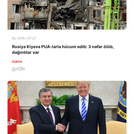
BU GÜN / 07:27
Rusiya Kiyevə PUA-larla hücum edib: 3 nəfər ölüb,
dağıntılar var
DÜNYA
0
0