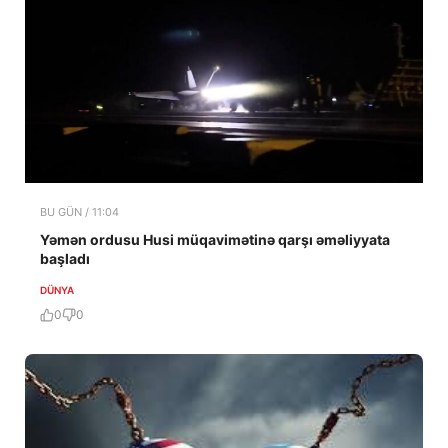
BU GÜN / 11:04
Yəmən ordusu Husi müqavimətinə qarşı əməliyyata
başladı
DÜNYA
0
0