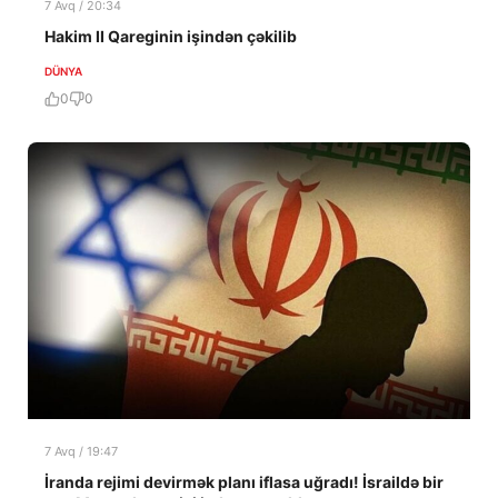
7 Avq / 20:34
Hakim II Qareginin işindən çəkilib
DÜNYA
0
0
7 Avq / 19:47
İranda rejimi devirmək planı iflasa uğradı! İsraildə bir