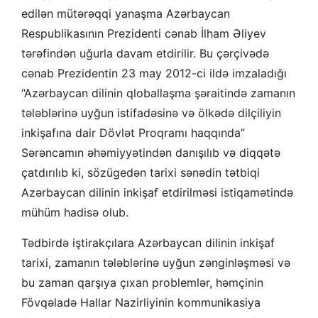
edilən mütərəqqi yanaşma Azərbaycan
Respublikasının Prezidenti cənab İlham Əliyev
tərəfindən uğurla davam etdirilir. Bu çərçivədə
cənab Prezidentin 23 may 2012-ci ildə imzaladığı
“Azərbaycan dilinin qloballaşma şəraitində zamanın
tələblərinə uyğun istifadəsinə və ölkədə dilçiliyin
inkişafına dair Dövlət Proqramı haqqında”
Sərəncamın əhəmiyyətindən danışılıb və diqqətə
çatdırılıb ki, sözügedən tarixi sənədin tətbiqi
Azərbaycan dilinin inkişaf etdirilməsi istiqamətində
mühüm hadisə olub.
Tədbirdə iştirakçılara Azərbaycan dilinin inkişaf
tarixi, zamanın tələblərinə uyğun zənginləşməsi və
bu zaman qarşıya çıxan problemlər, həmçinin
Fövqəladə Hallar Nazirliyinin kommunikasiya