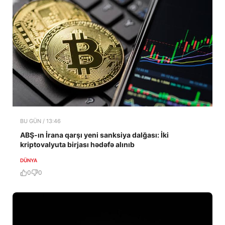
BU GÜN / 13:46
ABŞ-ın İrana qarşı yeni sanksiya dalğası: İki
kriptovalyuta birjası hədəfə alınıb
DÜNYA
0
0