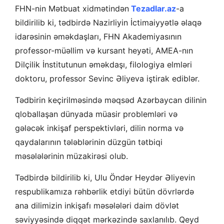
FHN-nin Mətbuat xidmətindən
Tezadlar.az
-a
bildirilib ki, tədbirdə Nazirliyin İctimaiyyətlə əlaqə
idarəsinin əməkdaşları, FHN Akademiyasının
professor-müəllim və kursant heyəti, AMEA-nın
Dilçilik İnstitutunun əməkdaşı, filologiya elmləri
doktoru, professor Sevinc Əliyeva iştirak ediblər.
Tədbirin keçirilməsində məqsəd Azərbaycan dilinin
qloballaşan dünyada müasir problemləri və
gələcək inkişaf perspektivləri, dilin norma və
qaydalarının tələblərinin düzgün tətbiqi
məsələlərinin müzakirəsi olub.
Tədbirdə bildirilib ki, Ulu Öndər Heydər Əliyevin
respublikamıza rəhbərlik etdiyi bütün dövrlərdə
ana dilimizin inkişafı məsələləri daim dövlət
səviyyəsində diqqət mərkəzində saxlanılıb. Qeyd