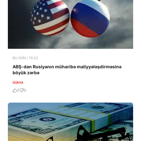
BU GÜN / 10:22
ABŞ-dan Rusiyanın müharibə maliyyələşdirməsinə
böyük zərbə
DÜNYA
0
0