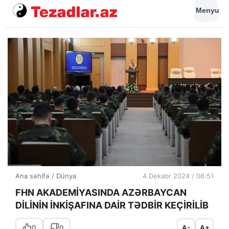
Menyu
Ana səhifə
/
Dünya
4 Dekabr 2024 / 06:51
FHN AKADEMİYASINDA AZƏRBAYCAN
DİLİNİN İNKİŞAFINA DAİR TƏDBİR KEÇİRİLİB
0
0
A-
A+