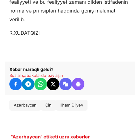
fəaliyyəti və bu fəaliyyət zamanı dildən istifadənin
norma və prinsipləri haqqında geniş məlumat
verilib.
R.XUDATQIZI
Xəbər maraqlı gəldi?
Sosial şəbəkələrdə paylaşın
Azərbaycan
Çin
İlham Əliyev
"Azərbaycan" etiketi üzrə xəbərlər