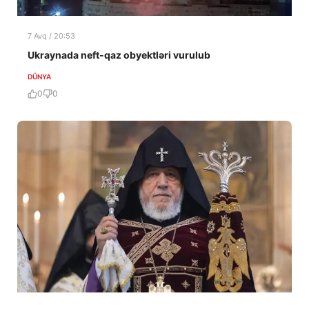
7 Avq / 20:53
Ukraynada neft-qaz obyektləri vurulub
DÜNYA
0
0