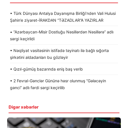
• Türk Dünyası Antalya Dayanışma Birliği’nden Vali Hulusi
Şahin’e ziyaret-İRAKDAN “TƏZADLAR”A YAZIRLAR
• “Azərbaycan-Misir Dostluğu Nəsillərdən Nəsillərə” adlı
sərgi keçirildi
• Nəqliyat vasitəsinin istifadə təyinatı ilə bağlı sığorta
şirkətini aldadanları bu gözləyir
• Qızıl-gümüş bazarında eniş baş verib
• 2 Fevral-Gənclər Gününə həsr olunmuş “Gələcəyin
gənci” adlı fərdi sərgi keçirilib
Digər xəbərlər