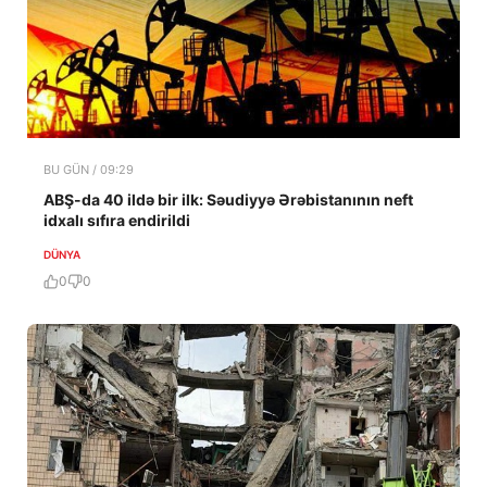
BU GÜN / 09:29
ABŞ-da 40 ildə bir ilk: Səudiyyə Ərəbistanının neft
idxalı sıfıra endirildi
DÜNYA
0
0