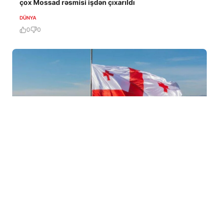
çox Mossad rəsmisi işdən çıxarıldı
DÜNYA
0
0
7 Avq / 19:04
ABADA Gürcüstan sərhədindəki vəziyyəti açıqladı
DÜNYA