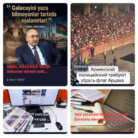
MEDİA
İQBAL AĞAZADƏ YAZIR-
Erməni polisi stadionda
Səfəvilər dövləti milli
separatçı “Artsax”ın bayrağını
dövlətdirmi?
müsadirə etdi və…
8 Avq • 08:51
8 Avq • 08:39
MEDİA
MEDİA
Media Reyestri yeni Şuraya
Yeni yaradılan Media və Yayım
verildi – onlayn və çap
Şurasına əlavə olaraq bu hüquq
mediasını nə gözləyir?
və vəzifələr də verilib
7 Avq • 15:14
7 Avq • 14:38