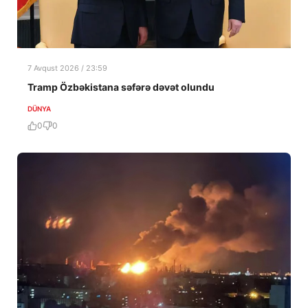
7 Avqust 2026 / 23:59
Tramp Özbəkistana səfərə dəvət olundu
DÜNYA
0
0