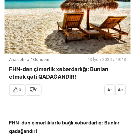
Ana səhifə
/
Gündəm
13 İyun 2026 / 19:48
FHN-dən çimərlik xəbərdarlığı: Bunları
etmək qəti QADAĞANDIR!
0
0
A-
A+
FHN-dən çimərliklərlə bağlı xəbərdarlıq: Bunlar
qadağandır!