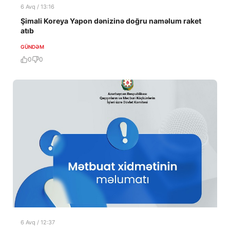
6 Avq / 13:16
Şimali Koreya Yapon dənizinə doğru naməlum raket
atıb
GÜNDƏM
0
0
6 Avq / 12:37