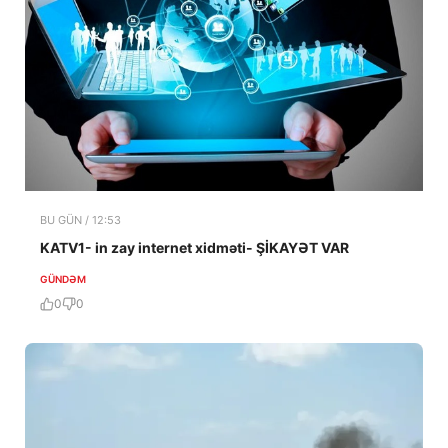
BU GÜN / 12:53
KATV1- in zay internet xidməti- ŞİKAYƏT VAR
GÜNDƏM
0
0