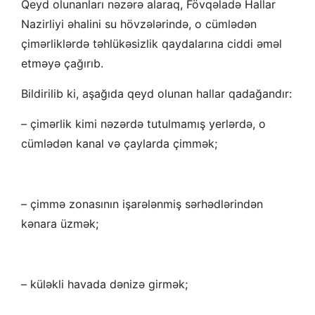
Qeyd olunanları nəzərə alaraq, Fövqəladə Hallar
Nazirliyi əhalini su hövzələrində, o cümlədən
çimərliklərdə təhlükəsizlik qaydalarına ciddi əməl
etməyə çağırıb.
Bildirilib ki, aşağıda qeyd olunan hallar qadağandır:
– çimərlik kimi nəzərdə tutulmamış yerlərdə, o
cümlədən kanal və çaylarda çimmək;
– çimmə zonasının işarələnmiş sərhədlərindən
kənara üzmək;
– küləkli havada dənizə girmək;