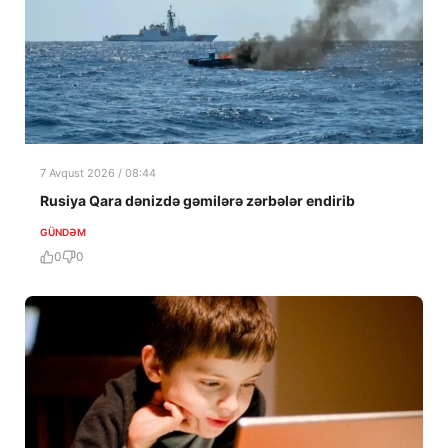
7 Avqust 2026 / 08:44
Rusiya Qara dənizdə gəmilərə zərbələr endirib
GÜNDƏM
0
0