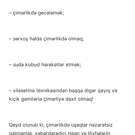
– çimərlikdə gecələmək;
– sərxoş halda çimərlikdə olmaq;
– suda kobud hərəkətlər etmək;
– xilasetmə texnikasından başqa digər qayıq və
kiçik gəmilərlə çimərliyə daxil olmaq!
Qeyd olunub ki, çimərlikdə uşaqlar nəzarətsiz
qalmamalı, xəbərdaredici nişan və lövhələrin