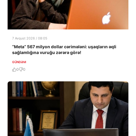
7 Avqust 2026 / 08:05
“Meta” 567 milyon dollar cərimələni: uşaqların əqli
sağlamlığına vuruğu zərərə görə!
GÜNDƏM
0
0