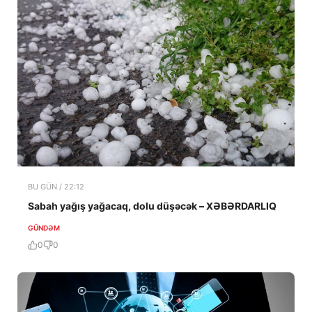
BU GÜN / 22:12
Sabah yağış yağacaq, dolu düşəcək – XƏBƏRDARLIQ
GÜNDƏM
0
0