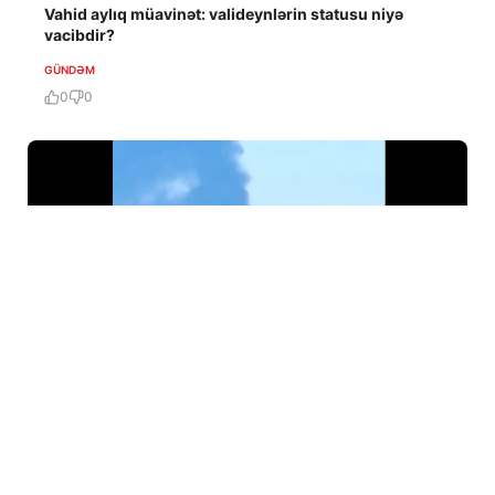
Vahid aylıq müavinət: valideynlərin statusu niyə
vacibdir?
GÜNDƏM
0
0
6 Avq / 09:46
Ukrayna PUA-ları Rusiyanın ən böyük neft emalı