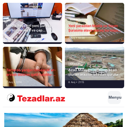
MEDİA
MEDİA
Media Reyestri yeni Şuraya
Yeni yaradılan Media və Yayım
verildi – onlayn və çap
Şurasına əlavə olaraq bu hüquq
mediasını nə gözləyir?
və vəzifələr də verilib
7 Avq • 15:14
7 Avq • 14:38
SIYASƏT
Tərtərdə yanğın törədərək ər-
Azad Məsiyev: İşğaldan azad
arvadı öldürən qatil tutuldu-
olunan ərazilər sıfırdan qurulur
SON DƏQİQƏ
7 Avq • 12:14
6 Avq • 21:15
Menyu