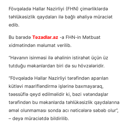
Fövqəladə Hallar Nazirliyi (FHN) çimərliklərdə
təhlükəsizlik qaydaları ilə bağlı əhaliyə müraciət
edib.
Bu barədə
Təzadlar.az
-a FHN-in Mətbuat
xidmətindən məlumat verilib.
“Havanın isinməsi ilə əhalinin istirahət üçün üz
tutduğu məkanlardan biri də su hövzələridir.
“Fövqəladə Hallar Nazirliyi tərəfindən aparılan
kütləvi maarifləndirmə işlərinə baxmayaraq,
təəssüflə qeyd edilməlidir ki, bəzi vətəndaşlar
tərəfindən bu məkanlarda təhlükəsizlik qaydalarına
əməl olunmaması sonda acı nəticələrə səbəb olur”,
– deyə müraciətdə bildirilib.