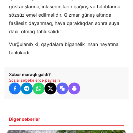
göstərişlərinə, xilasedicilərin çağırış və tələblərinə
sözsüz əməl edilməlidir. Qızmar günəş altında
fasiləsiz dayanmaq, hava qaraldıqdan sonra suya
daxil olmaq təhlükəlidir.
Vurğulanıb ki, qaydalara biganəlik insan həyatına
təhlükədir.
Xəbər maraqlı gəldi?
Sosial şəbəkələrdə paylaşın
Digər xəbərlər