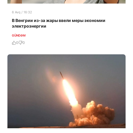
6 Avq / 16:32
В Венгрии из-за жары ввели меры экономии
электроэнергии
GÜNDƏM
0
0