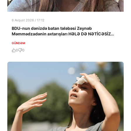
6 Avqust 2026 / 17:12
BDU-nun dənizdə batan tələbəsi Zeynəb
Məmmədzadənin axtarışları HƏLƏ DƏ NƏTİCƏSİZ
QALIB!
GÜNDƏM
0
0