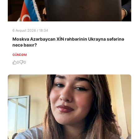
6 Avqust 2026 / 18:34
Moskva Azərbaycan XİN rəhbərinin Ukrayna səfərinə
necə baxır?
GÜNDƏM
0
0