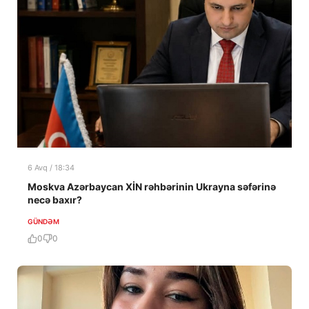
6 Avq / 18:34
Moskva Azərbaycan XİN rəhbərinin Ukrayna səfərinə
necə baxır?
GÜNDƏM
0
0