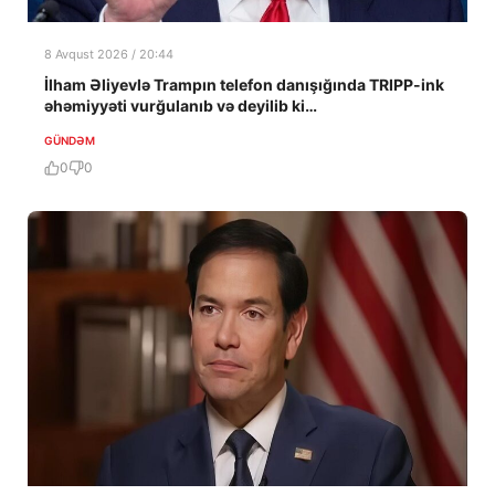
8 Avqust 2026 / 20:44
İlham Əliyevlə Trampın telefon danışığında TRIPP-ink
əhəmiyyəti vurğulanıb və deyilib ki…
GÜNDƏM
0
0