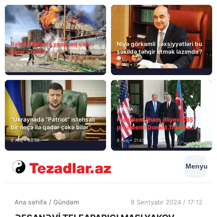
MEDİA
Bakıda hələ də yanacaq çəni
Niyə görkəmli şəxsiyyətləri bu
yanır – FOTO
şəkildə təhqir etmək lazımdır?
9 Avq • 18:00
9 Avq • 13:16
MEDİA
“Ukraynada “Patriot” istehsalı
Prezident İlham Əliyev ABŞ
bir neçə ilə qədər çəkə bilər”
prezidenti Donald Trampa
məktubunda yazıb ki…
9 Avq • 08:59
8 Avq • 21:43
Menyu
Ana səhifə
/
Gündəm
8 Sentyabr 2024 / 17:12