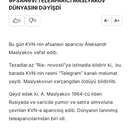
ƏFSANƏVİ TELEAPARICI MASLYAKOV
DÜNYASINI DƏYİŞDİ
0
0
A-
A+
Bu gün KVN-nin əfsanəvi aparıcısı Aleksandr
Maslyakov vəfat edib.
Tezadlar.az “Ria- novosti”yə istinadla bildirir ki, bu
barədə KVN-nin rəsmi “Telegram” kanalı məlumat
yayıb. Maslyakovun xərçəngdən öldüyü bildirilib.
Qeyd edək ki, A. Maslyakov 1964-cü ildən
Rusiyada və xaricdə yumor və satira simvoluna
çevrilən KVN-ə aparıcılıq edib. Dünyanın tanınmış
teleaparıcılarından biri idi.