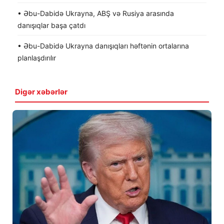
• Əbu-Dabidə Ukrayna, ABŞ və Rusiya arasında
danışıqlar başa çatdı
• Əbu-Dabidə Ukrayna danışıqları həftənin ortalarına
planlaşdırılır
Digər xəbərlər