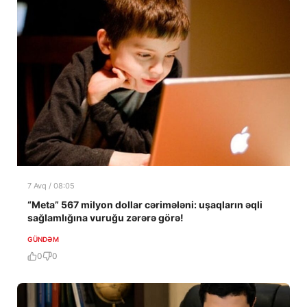
7 Avq / 08:05
“Meta” 567 milyon dollar cərimələni: uşaqların əqli
sağlamlığına vuruğu zərərə görə!
GÜNDƏM
0
0