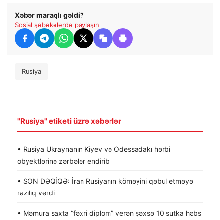
Xəbər maraqlı gəldi?
Sosial şəbəkələrdə paylaşın
Rusiya
"Rusiya" etiketi üzrə xəbərlər
• Rusiya Ukraynanın Kiyev və Odessadakı hərbi
obyektlərinə zərbələr endirib
• SON DƏQİQƏ: İran Rusiyanın köməyini qəbul etməyə
razılıq verdi
• Məmura saxta “fəxri diplom” verən şəxsə 10 sutka həbs