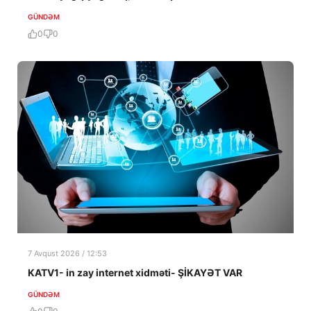
GÜNDƏM
0
0
7 Avqust 2026 / 12:53
KATV1- in zay internet xidməti- ŞİKAYƏT VAR
GÜNDƏM