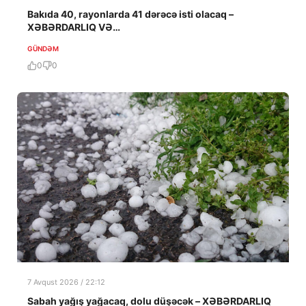
Bakıda 40, rayonlarda 41 dərəcə isti olacaq –
XƏBƏRDARLIQ VƏ…
GÜNDƏM
0
0
7 Avqust 2026 / 22:12
Sabah yağış yağacaq, dolu düşəcək – XƏBƏRDARLIQ