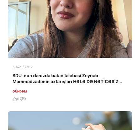
6 Avq / 17:12
BDU-nun dənizdə batan tələbəsi Zeynəb
Məmmədzadənin axtarışları HƏLƏ DƏ NƏTİCƏSİZ
QALIB!
GÜNDƏM
0
0