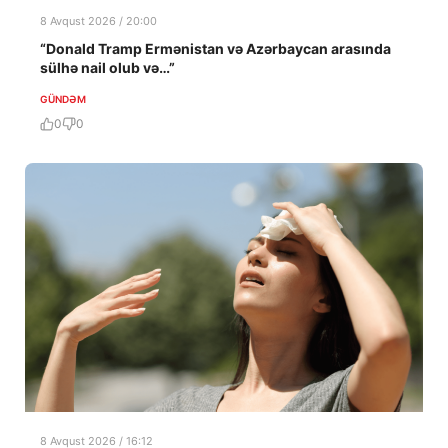
8 Avqust 2026 / 20:00
“Donald Tramp Ermənistan və Azərbaycan arasında
sülhə nail olub və…”
GÜNDƏM
0
0
8 Avqust 2026 / 16:12