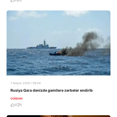
0
0
7 Avqust 2026 / 08:44
Rusiya Qara dənizdə gəmilərə zərbələr endirib
GÜNDƏM
0
0