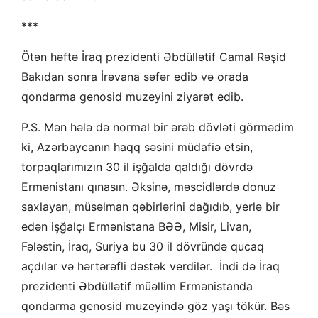
***
Ötən həftə İraq prezidenti Əbdüllətif Camal Rəşid
Bakıdan sonra İrəvana səfər edib və orada
qondarma genosid muzeyini ziyarət edib.
P.S. Mən hələ də normal bir ərəb dövləti görmədim
ki, Azərbaycanın haqq səsini müdafiə etsin,
torpaqlarımızın 30 il işğalda qaldığı dövrdə
Ermənistanı qınasın. Əksinə, məscidlərdə donuz
saxlayan, müsəlman qəbirlərini dağıdıb, yerlə bir
edən işğalçı Ermənistana BƏƏ, Misir, Livan,
Fələstin, İraq, Suriya bu 30 il dövründə qucaq
açdılar və hərtərəfli dəstək verdilər. İndi də İraq
prezidenti Əbdüllətif müəllim Ermənistanda
qondarma genosid muzeyində göz yaşı tökür. Bəs