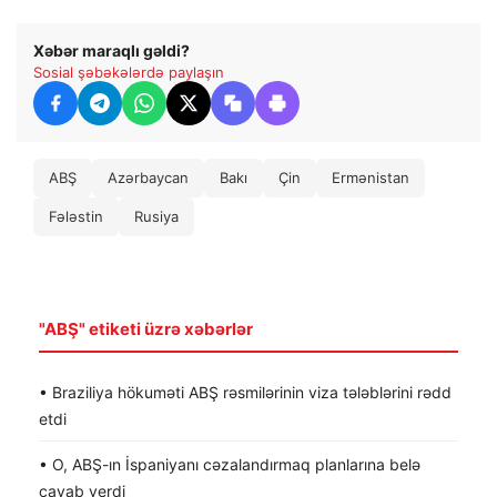
Xəbər maraqlı gəldi?
Sosial şəbəkələrdə paylaşın
ABŞ
Azərbaycan
Bakı
Çin
Ermənistan
Fələstin
Rusiya
"ABŞ" etiketi üzrə xəbərlər
• Braziliya hökuməti ABŞ rəsmilərinin viza tələblərini rədd
etdi
• O, ABŞ-ın İspaniyanı cəzalandırmaq planlarına belə
cavab verdi