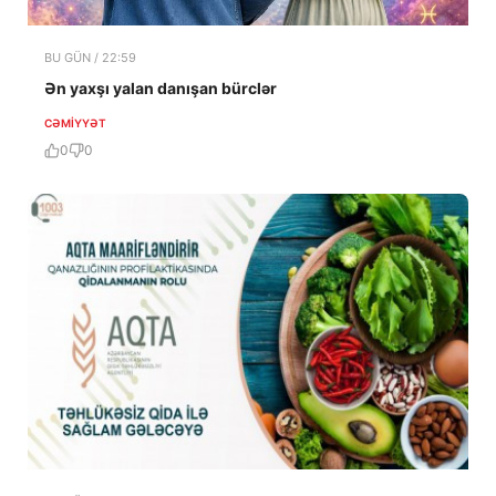
BU GÜN / 22:59
Ən yaxşı yalan danışan bürclər
CƏMIYYƏT
0
0