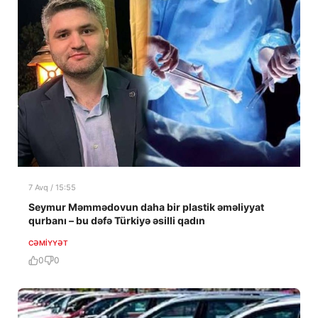
7 Avq / 15:55
Seymur Məmmədovun daha bir plastik əməliyyat
qurbanı – bu dəfə Türkiyə əsilli qadın
CƏMIYYƏT
0
0