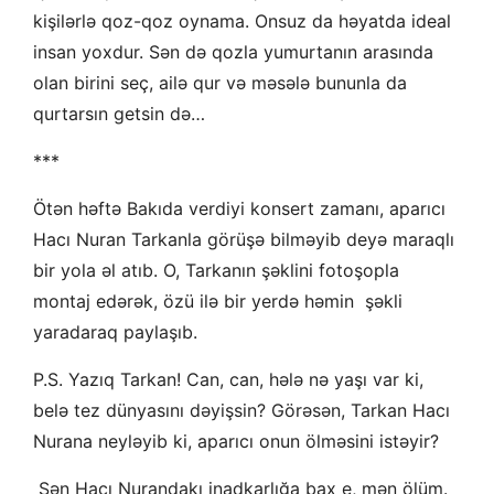
kişilərlə qoz-qoz oynama. Onsuz da həyatda ideal
insan yoxdur. Sən də qozla yumurtanın arasında
olan birini seç, ailə qur və məsələ bununla da
qurtarsın getsin də…
***
Ötən həftə Bakıda verdiyi konsert zamanı, aparıcı
Hacı Nuran Tarkanla görüşə bilməyib deyə maraqlı
bir yola əl atıb. O, Tarkanın şəklini fotoşopla
montaj edərək, özü ilə bir yerdə həmin şəkli
yaradaraq paylaşıb.
P.S. Yazıq Tarkan! Can, can, hələ nə yaşı var ki,
belə tez dünyasını dəyişsin? Görəsən, Tarkan Hacı
Nurana neyləyib ki, aparıcı onun ölməsini istəyir?
Sən Hacı Nurandakı inadkarlığa bax e, mən ölüm.