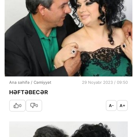
Ana səhifə
/
Cəmiyyət
29 Noyabr 2023 / 09:50
HƏFTƏBECƏR
0
0
A-
A+