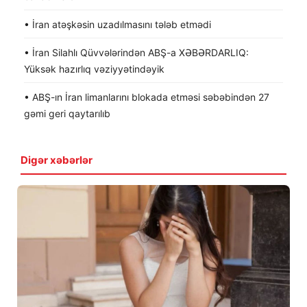
• İran atəşkəsin uzadılmasını tələb etmədi
• İran Silahlı Qüvvələrindən ABŞ-a XƏBƏRDARLIQ:
Yüksək hazırlıq vəziyyətindəyik
• ABŞ-ın İran limanlarını blokada etməsi səbəbindən 27
gəmi geri qaytarılıb
Digər xəbərlər