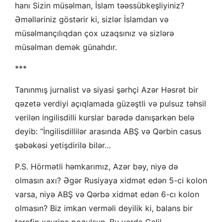
hanı Sizin müsəlman, İslam təəssübkeşliyiniz?
Əməlləriniz göstərir ki, sizlər İslamdan və
müsəlmançılıqdan çox uzaqsınız və sizlərə
müsəlman demək günahdır.
***
Tanınmış jurnalist və siyasi şərhçi Azər Həsrət bir
qəzetə verdiyi açıqlamada güzəştli və pulsuz təhsil
verilən ingilisdilli kurslar barədə danışarkən belə
deyib: “İngilisdillilər arasında ABŞ və Qərbin casus
şəbəkəsi yetişdirilə bilər…
P.S. Hörmətli həmkarımız, Azər bəy, niyə də
olmasın axı? Əgər Rusiyaya xidmət edən 5-ci kolon
varsa, niyə ABŞ və Qərbə xidmət edən 6-cı kolon
olmasın? Biz imkan verməli deyilik ki, balans bir
tərəfin xeyrinə pozulsun. Bu yerdə Cəlil