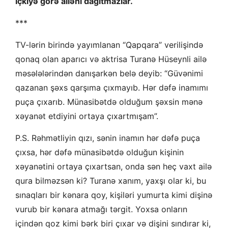
İçkiyə görə ailəni dağıtmazlar.
***
TV-lərin birində yayımlanan “Qapqara” verilişində
qonaq olan aparıcı və aktrisa Turanə Hüseynli ailə
məsələlərindən danışarkən belə deyib: “Güvənimi
qazanan şəxs qarşıma çıxmayıb. Hər dəfə inamımı
puça çıxarıb. Münasibətdə olduğum şəxsin mənə
xəyanət etdiyini ortaya çıxartmışam”.
P.S. Rəhmətliyin qızı, sənin inamın hər dəfə puça
çıxsa, hər dəfə münasibətdə olduğun kişinin
xəyanətini ortaya çıxartsan, onda sən heç vaxt ailə
qura bilməzsən ki? Turanə xanım, yaxşı olar ki, bu
sınaqları bir kənara qoy, kişiləri yumurta kimi dişinə
vurub bir kənara atmağı tərgit. Yoxsa onların
içindən qoz kimi bərk biri çıxar və dişini sındırar ki,