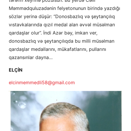
Məmmədquluzadənin felyetonunun birində yazdığı
sözlər yerinə düşür: “Donosbazlıq və şeytançılıq
vıstavkalarında qızıl medal alan əvvəl müsəlman
qardaşlar olur”. İndi Azər bəy, imkan ver,
donosbazlıq və şeytançılıqda bu milli müsəlman
qardaşlar medallarını, mükafatlarını, pullarını
qazansınlar dayna…
ELÇİN
elcinmemmedli58@gmail.com