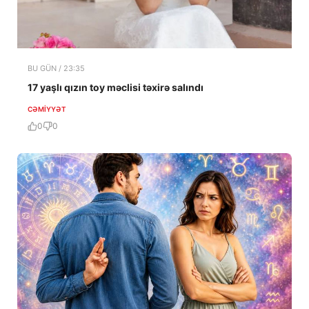
BU GÜN / 23:35
17 yaşlı qızın toy məclisi təxirə salındı
CƏMIYYƏT
0
0