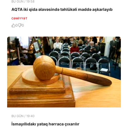
BU GÜN / 19:58
AQTA iki qida əlavəsində təhlükəli maddə aşkarlayıb
CƏMIYYƏT
0
0
BU GÜN / 19:40
İsmayıllıdakı yataq hərraca çıxarılır