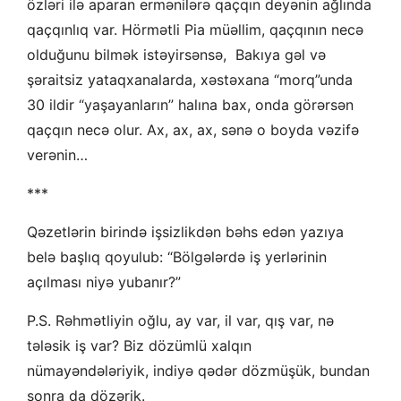
özləri ilə aparan ermənilərə qaçqın deyənin ağlında
qaçqınlıq var. Hörmətli Pia müəllim, qaçqının necə
olduğunu bilmək istəyirsənsə, Bakıya gəl və
şəraitsiz yataqxanalarda, xəstəxana “morq”unda
30 ildir “yaşayanların” halına bax, onda görərsən
qaçqın necə olur. Ax, ax, ax, sənə o boyda vəzifə
verənin…
***
Qəzetlərin birində işsizlikdən bəhs edən yazıya
belə başlıq qoyulub: “Bölgələrdə iş yerlərinin
açılması niyə yubanır?”
P.S. Rəhmətliyin oğlu, ay var, il var, qış var, nə
tələsik iş var? Biz dözümlü xalqın
nümayəndələriyik, indiyə qədər dözmüşük, bundan
sonra da dözərik.