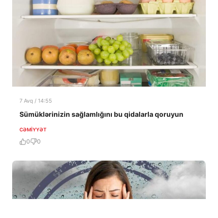
7 Avq / 14:55
Sümüklərinizin sağlamlığını bu qidalarla qoruyun
CƏMIYYƏT
0
0