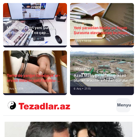
MEDİA
MEDİA
Media Reyestri yeni Şuraya
Yeni yaradılan Media və Yayım
verildi – onlayn və çap
Şurasına əlavə olaraq bu hüquq
mediasını nə gözləyir?
və vəzifələr də verilib
7 Avq • 15:14
7 Avq • 14:38
SIYASƏT
Tərtərdə yanğın törədərək ər-
Azad Məsiyev: İşğaldan azad
arvadı öldürən qatil tutuldu-
olunan ərazilər sıfırdan qurulur
SON DƏQİQƏ
7 Avq • 12:14
6 Avq • 21:15
Menyu