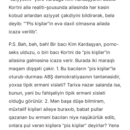
Kortni ailə realiti-şousunda ailəsində hər kəsin
kobud ərlərdən əziyyət çəkdiyini bildirərək, belə
deyib: ““Pis kişilər”in evə daxil olmasına ailədə
icazə verilib”.
P.S. Bəh, bəh, bəh! Bir bacı Kim Kardaşyan, porno-
seks ulduzu, o biri bacı Kortni də “pis kişilər”in
ailəsinə gəlməsinə icazə verir. Burada iki maraqlı
məqam diqqəti çəkir. 1. Bu bacıların “pis kişilər”lə
oturub-durması ABŞ demokratiyasının təntənəsidir,
yoxsa tipik erməni xisləti? Tarixə nəzər salanda isə,
bunun, yəni bu fahişəliyin tipik erməni xisləti
olduğu görünür. 2. Mən başa düşə bilmirəm,
müxtəlif kişiləri ailəyə buraxıb, babat pullar
qazanan bu erməni bacıları niyə naşükürlük edib,
onlara pul verən kişilərə “pis kişilər” deyirlər? Yenə