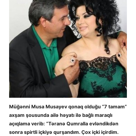
Müğənni Musa Musayev qonaq olduğu “7 tamam”
axşam şousunda ailə həyatı ilə bağlı maraqlı
açıqlama verib: “Təranə Qumralla evləndikdən
sonra spirtli içkiyə qurşandım. Çox içki içirdim.