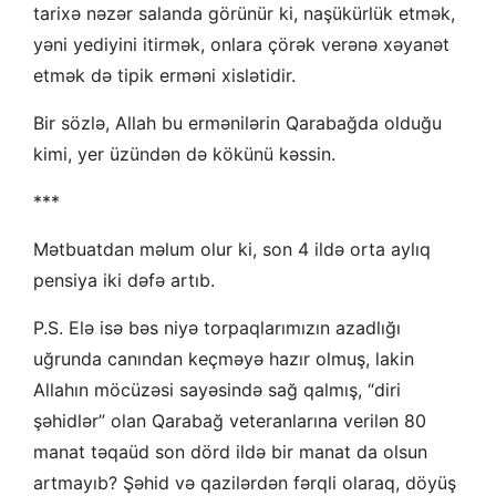
tarixə nəzər salanda görünür ki, naşükürlük etmək,
yəni yediyini itirmək, onlara çörək verənə xəyanət
etmək də tipik erməni xislətidir.
Bir sözlə, Allah bu ermənilərin Qarabağda olduğu
kimi, yer üzündən də kökünü kəssin.
***
Mətbuatdan məlum olur ki, son 4 ildə orta aylıq
pensiya iki dəfə artıb.
P.S. Elə isə bəs niyə torpaqlarımızın azadlığı
uğrunda canından keçməyə hazır olmuş, lakin
Allahın möcüzəsi sayəsində sağ qalmış, “diri
şəhidlər” olan Qarabağ veteranlarına verilən 80
manat təqaüd son dörd ildə bir manat da olsun
artmayıb? Şəhid və qazilərdən fərqli olaraq, döyüş