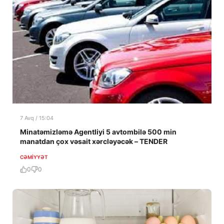
7 Avq / 15:04
Minatəmizləmə Agentliyi 5 avtombilə 500 min
manatdan çox vəsait xərcləyəcək – TENDER
CƏMIYYƏT
0
0