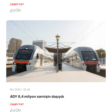
CƏMIYYƏT
0
0
BU GÜN / 18:46
ADY 6,4 milyon sərnişin daşıyıb
CƏMIYYƏT
0
0