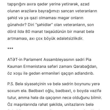
tapşırığını axıra qədər yerinə yetirərək, azad
olunan ərazilərə bayrağımızı sancan veteranların
şəhid və ya qazi olmaması məgər onların
günahıdır? Diri “şəhidlər” olan veteranların, son
dörd ildə 80 manat təqaüdünün bir manat belə
artmaması, axı çox böyük ədalətsizlikdir.
***
ATƏT-in Parlament Assambleyasının sədri Pia
Kauman Ermənistana səfəri zamanı Qarabağdan,
öz xoşu ilə gedən erməniləri qaçqın adlandırıb.
P.S. Belə siyasətçinin və belə sədrin boynunu yerə
soxum elə. Bədbəxt oğlu, bədbəxt, o boyda vəzifə
tutur, amma hələ də qaçqının necə olduğunu bilmir.
Öz maşınlarında rahat şəkildə, unitazlarını belə