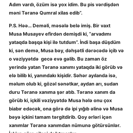
Adım vardı, özüm isə yox idim. Bu pis vərdişdən
məni Təranə Qumral xilas edib”.
P.S. Həə… Deməli, məsələ belə imiş. Bir vaxt
Musa Musayev efirdən demişdi ki, “arvadımı
yataqda başqa kişi ilə tutdum”. İndi başa düşdüm
ki, sən demə, Musa bəy, dəhşətli dərəcədə içib və
o vəziyyətdə gecə evə gəlib. Bu zaman öz
yerində yatan Təranə xanımı yataqda iki görüb və
elə bilib ki, yanındakı kişidir. Səhər ayılanda isə,
məlum olub ki, gözəl sənətkar, aydan arı, sudan
duru Təranə xanıma şər atıb. Təranə xanım da
görüb ki, içkili vəziyyətdə Musa hələ onu çox
biabır edəcək, ona görə də ipi yığıb əlinə və Musa
bəyə içkini tamam tərgitdirib. Qoy ərləri içən
xanımlar Təranə xanımdan nümunə götürsünlər.