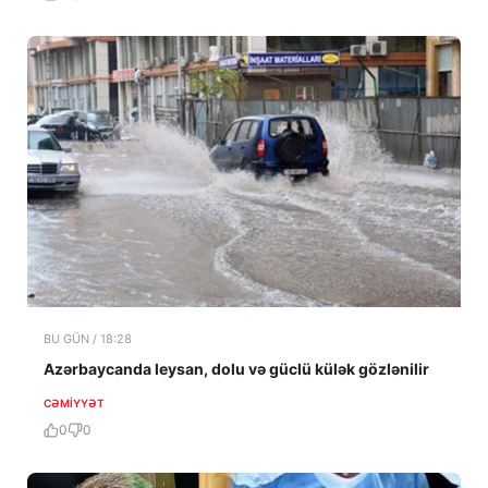
BU GÜN / 18:28
Azərbaycanda leysan, dolu və güclü külək gözlənilir
CƏMIYYƏT
0
0