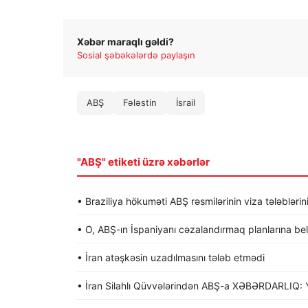
Xəbər maraqlı gəldi?
Sosial şəbəkələrdə paylaşın
ABŞ
Fələstin
İsrail
"ABŞ" etiketi üzrə xəbərlər
• Braziliya hökuməti ABŞ rəsmilərinin viza tələblərin
• O, ABŞ-ın İspaniyanı cəzalandırmaq planlarına be
• İran atəşkəsin uzadılmasını tələb etmədi
• İran Silahlı Qüvvələrindən ABŞ-a XƏBƏRDARLIQ: Y