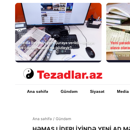
MEDİA
MEDİA
Media Reyestri yeni Şuraya verildi – onlayn
Yeni yarad
və çap mediasını nə gözləyir?
əlavə olara
7 Avq • 15:14
7 Avq • 14:38
Ana səhifə
Gündəm
Siyasət
Media
Ana səhifə
/
Gündəm
HƏMAS LİDERLİYİNDƏ YENİ AD 