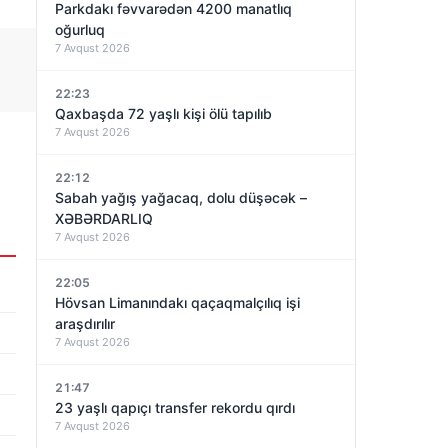
Parkdakı fəvvarədən 4200 manatlıq
oğurluq
7 Avqust 2026
22:23
Qaxbaşda 72 yaşlı kişi ölü tapılıb
7 Avqust 2026
22:12
Sabah yağış yağacaq, dolu düşəcək –
XƏBƏRDARLIQ
7 Avqust 2026
22:05
Hövsan Limanındakı qaçaqmalçılıq işi
araşdırılır
7 Avqust 2026
21:47
23 yaşlı qapıçı transfer rekordu qırdı
7 Avqust 2026