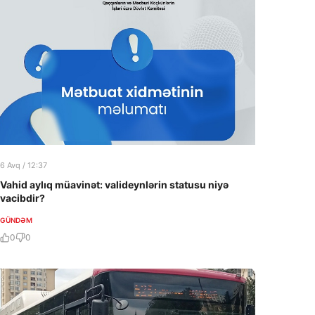
6 Avq / 12:37
Vahid aylıq müavinət: valideynlərin statusu niyə
vacibdir?
GÜNDƏM
0
0