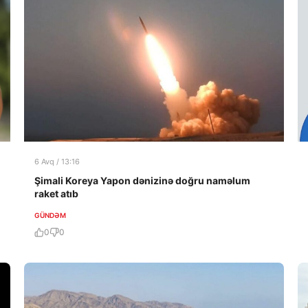
6 Avq / 13:16
Şimali Koreya Yapon dənizinə doğru naməlum
raket atıb
GÜNDƏM
0
0