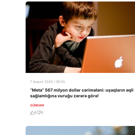
7 Avqust 2026 / 08:05
“Meta” 567 milyon dollar cərimələni: uşaqların əqli
sağlamlığına vuruğu zərərə görə!
GÜNDƏM
0
0