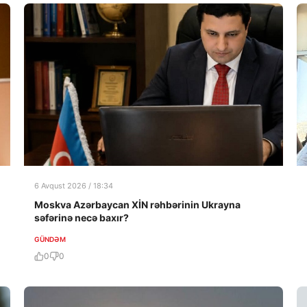
6 Avqust 2026 / 18:34
Moskva Azərbaycan XİN rəhbərinin Ukrayna
səfərinə necə baxır?
GÜNDƏM
0
0