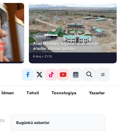
SIYASƏT
vadı
Azad Məsiyev: İşğaldan azad olunan
İQƏ
ərazilər sıfırdan qurulur
6 Avq • 21:15
İdman
Təhsil
Texnologiya
Yazarlar
:05
Bugünkü xəbərlər