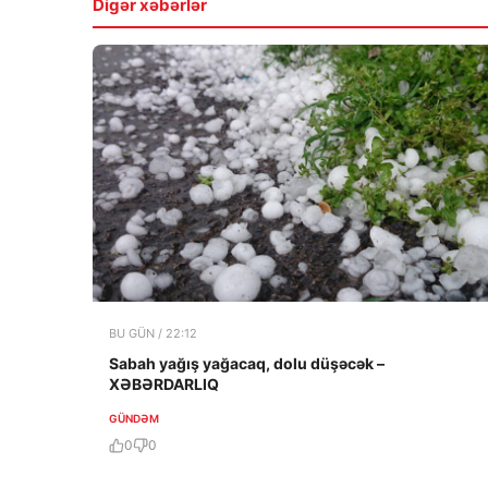
Digər xəbərlər
BU GÜN / 22:12
Sabah yağış yağacaq, dolu düşəcək –
XƏBƏRDARLIQ
GÜNDƏM
0
0