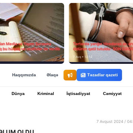
ılan Media və Yayım Şurasına
Tərtərdə yanğın törədərək ər-ar
q bu hüquq və vəzifələr də verilib
öldürən qatil tutuldu- SON DƏQ
7 Avq • 12:14
Haqqımızda
Əlaqə
Təzadlar qazeti
Dünya
Kriminal
İqtisadiyyat
Cəmiyyət
7 Avqust 2024 / 04
MƏLUM OLDU