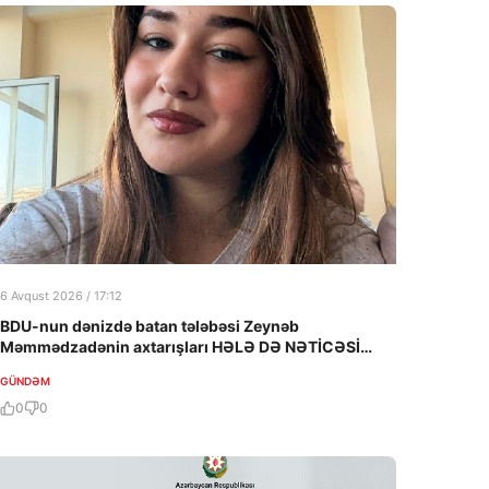
6 Avqust 2026 / 17:12
BDU-nun dənizdə batan tələbəsi Zeynəb
Məmmədzadənin axtarışları HƏLƏ DƏ NƏTİCƏSİZ
QALIB!
GÜNDƏM
0
0