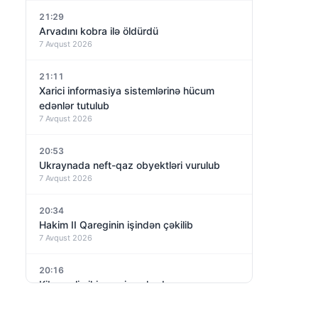
21:29
Arvadını kobra ilə öldürdü
7 Avqust 2026
21:11
Xarici informasiya sistemlərinə hücum
edənlər tutulub
7 Avqust 2026
20:53
Ukraynada neft-qaz obyektləri vurulub
7 Avqust 2026
20:34
Hakim II Qareginin işindən çəkilib
7 Avqust 2026
20:16
Kiberpolis iki gənci saxlayıb
7 Avqust 2026