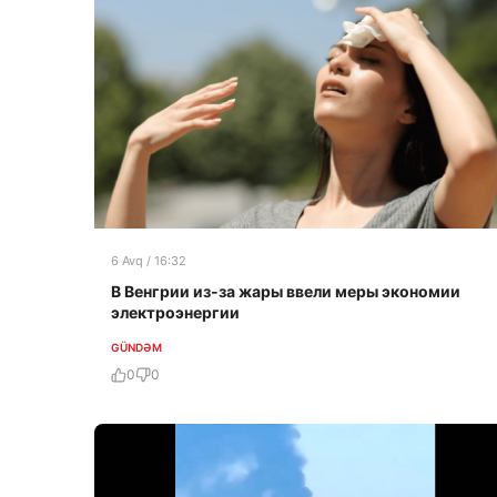
6 Avq / 16:32
В Венгрии из-за жары ввели меры экономии
электроэнергии
GÜNDƏM
0
0