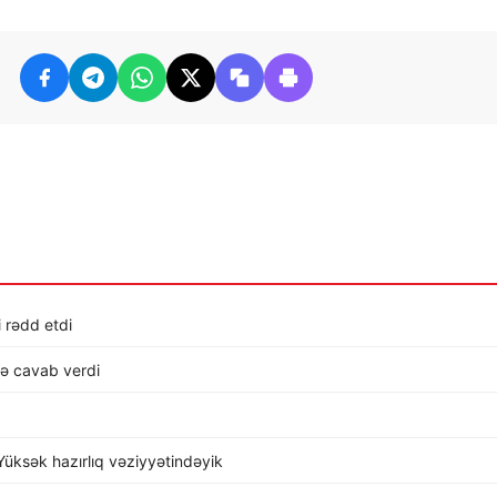
i rədd etdi
lə cavab verdi
üksək hazırlıq vəziyyətindəyik