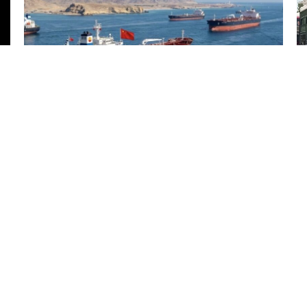
6 Avq / 07:03
Yük əmilərinin Hörmüz boğazından keçməsi təmin
olunub
GÜNDƏM
0
0