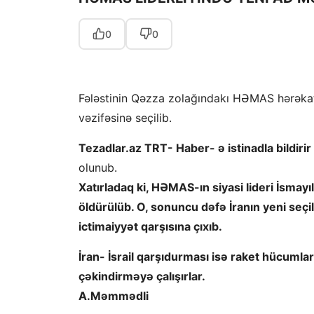
0
0
Fələstinin Qəzza zolağındakı HƏMAS hərəkatın
vəzifəsinə seçilib.
Tezadlar.az TRT- Haber- ə istinadla bildirir
olunub.
Xatırladaq ki, HƏMAS-ın siyasi lideri İsma
öldürülüb. O, sonuncu dəfə İranın yeni se
ictimaiyyət qarşısına çıxıb.
İran- İsrail qarşıdurması isə raket hücumla
çəkindirməyə çalışırlar.
A.Məmmədli