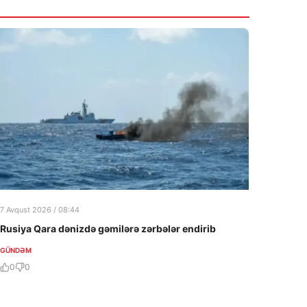
7 Avqust 2026 / 08:44
Rusiya Qara dənizdə gəmilərə zərbələr endirib
GÜNDƏM
0
0