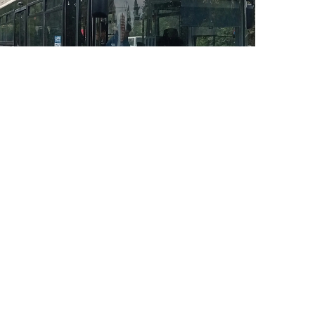
5 Avq / 17:24
Bakıda bnu avtobus marşrutunun hərəkət sxemi
dəyişdirildi-SƏBƏB
GÜNDƏM
0
0