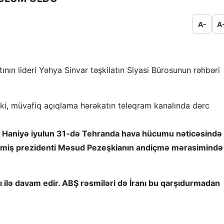
A-
A
ın lideri Yəhya Sinvar təşkilatın Siyasi Bürosunun rəhbəri
ki, müvafiq açıqlama hərəkatın teleqram kanalında dərc
yıl Haniyə iyulun 31-də Tehranda hava hücumu nəticəsində
çilmiş prezidenti Məsud Pezeşkianın andiçmə mərasimində
rı ilə davam edir. ABŞ rəsmiləri də İranı bu qarşıdurmadan