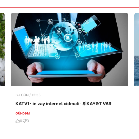
BU GÜN / 12:53
KATV1- in zay internet xidməti- ŞİKAYƏT VAR
GÜNDƏM
0
0