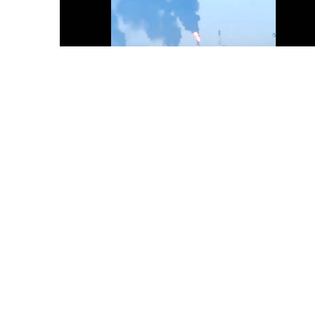
6 Avq / 09:46
Ukrayna PUA-ları Rusiyanın ən böyük neft emalı
zavoduna “salam verib”!
GÜNDƏM
0
0