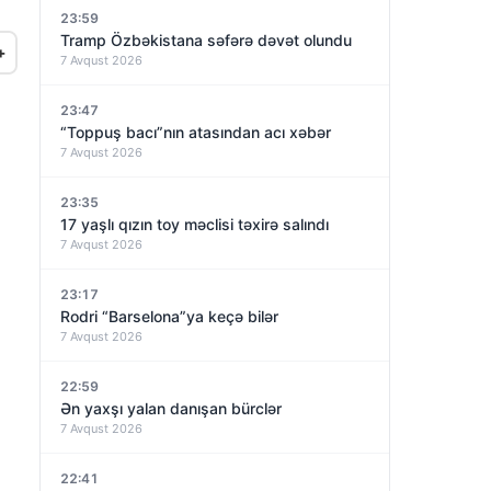
23:59
Tramp Özbəkistana səfərə dəvət olundu
+
7 Avqust 2026
23:47
“Toppuş bacı”nın atasından acı xəbər
7 Avqust 2026
23:35
17 yaşlı qızın toy məclisi təxirə salındı
7 Avqust 2026
23:17
Rodri “Barselona”ya keçə bilər
7 Avqust 2026
22:59
Ən yaxşı yalan danışan bürclər
7 Avqust 2026
22:41