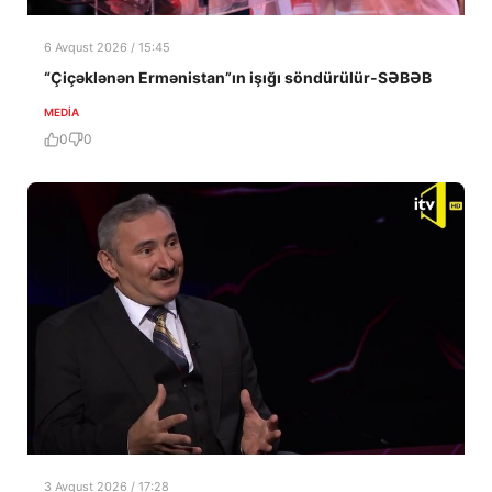
6 Avqust 2026 / 15:45
“Çiçəklənən Ermənistan”ın işığı söndürülür-SƏBƏB
MEDİA
0
0
3 Avqust 2026 / 17:28