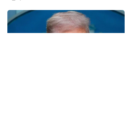
31 İyl / 05:50
HƏMAS Qəzzada tam tərksilah olunmasına razılıq
verib?
SIYASƏT
0
0