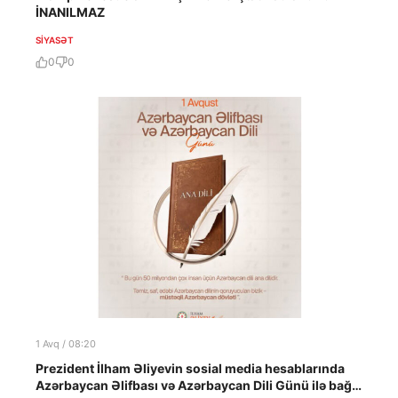
İNANILMAZ
SIYASƏT
0
0
1 Avq / 08:20
Prezident İlham Əliyevin sosial media hesablarında
Azərbaycan Əlifbası və Azərbaycan Dili Günü ilə bağlı