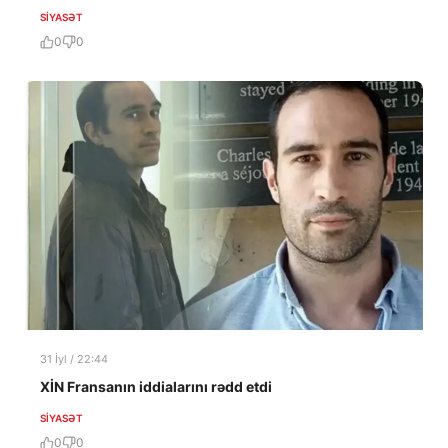
paylaşım edilib
SIYASƏT
0
0
31 İyl / 22:44
XİN Fransanın iddialarını rədd etdi
SIYASƏT
0
0