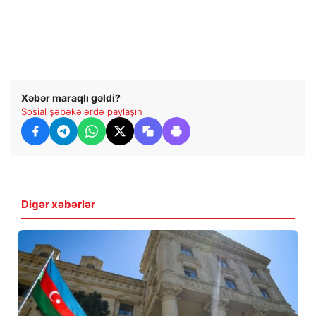
Xəbər maraqlı gəldi?
Sosial şəbəkələrdə paylaşın
Digər xəbərlər