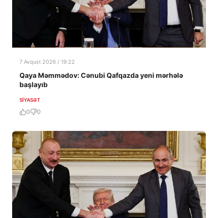
7 Avqust 2026 / 19:22
Qaya Məmmədov: Cənubi Qafqazda yeni mərhələ
başlayıb
SIYASƏT
0
0