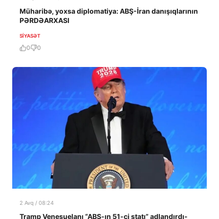
Müharibə, yoxsa diplomatiya: ABŞ-İran danışıqlarının
PƏRDƏARXASI
SIYASƏT
0
0
2 Avq / 08:24
Tramp Venesuelanı “ABŞ-ın 51-ci ştatı” adlandırdı-