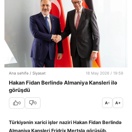
Ana səhifə
/
Siyasət
18 May 2026 / 19:59
Hakan Fidan Berlində Almaniya Kansleri ilə
görüşdü
0
0
A-
A+
Türkiyənin xarici işlər naziri Hakan Fidan Berlində
Almaniya Kansleri Fridrix Mertslə görüşüb.