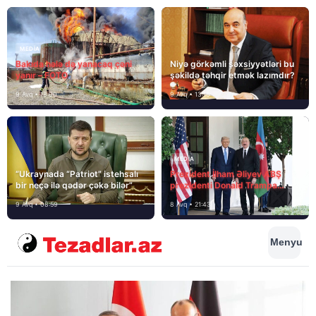
MEDİA
Bakıda hələ də yanacaq çəni
Niyə görkəmli şəxsiyyətləri bu
yanır – FOTO
şəkildə təhqir etmək lazımdır?
9 Avq • 18:00
9 Avq • 13:16
MEDİA
“Ukraynada “Patriot” istehsalı
Prezident İlham Əliyev ABŞ
bir neçə ilə qədər çəkə bilər”
prezidenti Donald Trampa
məktubunda yazıb ki…
9 Avq • 08:59
8 Avq • 21:43
Menyu