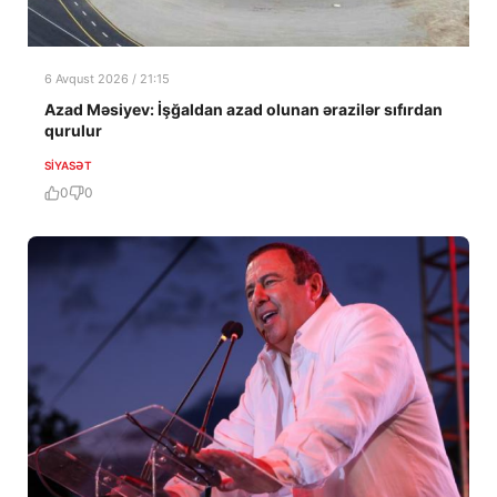
6 Avqust 2026 / 21:15
Azad Məsiyev: İşğaldan azad olunan ərazilər sıfırdan
qurulur
SIYASƏT
0
0