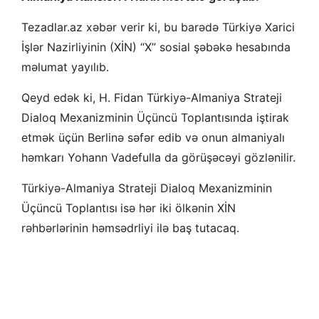
Tezadlar.az xəbər verir ki, bu barədə Türkiyə Xarici
İşlər Nazirliyinin (XİN) “X” sosial şəbəkə hesabında
məlumat yayılıb.
Qeyd edək ki, H. Fidan Türkiyə-Almaniya Strateji
Dialoq Mexanizminin Üçüncü Toplantısında iştirak
etmək üçün Berlinə səfər edib və onun almaniyalı
həmkarı Yohann Vadefulla da görüşəcəyi gözlənilir.
Türkiyə-Almaniya Strateji Dialoq Mexanizminin
Üçüncü Toplantısı
isə hər iki ölkənin XİN
rəhbərlərinin həmsədrliyi ilə baş tutacaq.