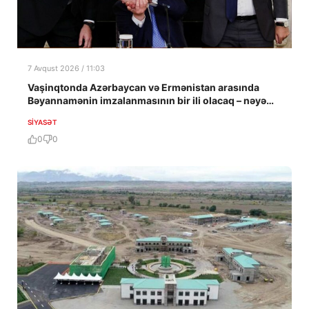
7 Avqust 2026 / 11:03
Vaşinqtonda Azərbaycan və Ermənistan arasında
Bəyannamənin imzalanmasının bir ili olacaq – nəyə
nail olundu?
SIYASƏT
0
0