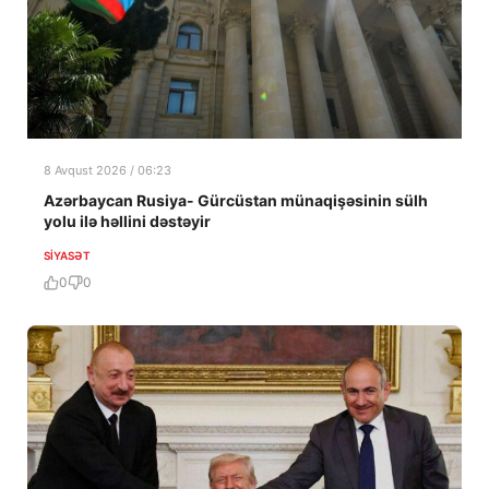
8 Avqust 2026 / 06:23
Azərbaycan Rusiya- Gürcüstan münaqişəsinin sülh
yolu ilə həllini dəstəyir
SIYASƏT
0
0