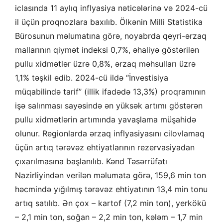
iclasında 11 aylıq inflyasiya nəticələrinə və 2024-cü
il üçün proqnozlara baxılıb. Ölkənin Milli Statistika
Bürosunun məlumatına görə, noyabrda qeyri-ərzaq
mallarının qiymət indeksi 0,7%, əhaliyə göstərilən
pullu xidmətlər üzrə 0,8%, ərzaq məhsulları üzrə
1,1% təşkil edib. 2024-cü ildə “İnvestisiya
müqabilində tarif” (illik ifadədə 13,3%) proqramının
işə salınması sayəsində ən yüksək artımı göstərən
pullu xidmətlərin artımında yavaşlama müşahidə
olunur. Regionlarda ərzaq inflyasiyasını cilovlamaq
üçün artıq tərəvəz ehtiyatlarının rezervasiyadan
çıxarılmasına başlanılıb. Kənd Təsərrüfatı
Nazirliyindən verilən məlumata görə, 159,6 min ton
həcmində yığılmış tərəvəz ehtiyatının 13,4 min tonu
artıq satılıb. Ən çox – kartof (7,2 min ton), yerkökü
– 2,1 min ton, soğan – 2,2 min ton, kələm – 1,7 min