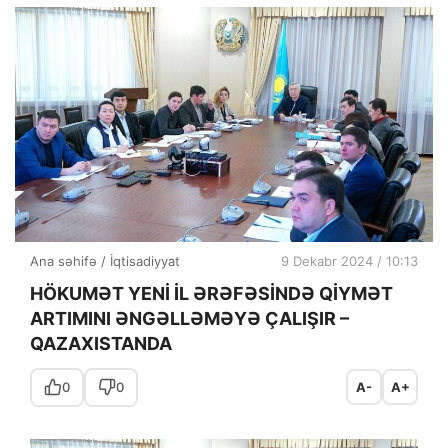
Ana səhifə
/
İqtisadiyyat
9 Dekabr 2024 / 10:13
HÖKUMƏT YENİ İL ƏRƏFƏSİNDƏ QİYMƏT
ARTIMINI ƏNGƏLLƏMƏYƏ ÇALIŞIR –
QAZAXISTANDA
0
0
A-
A+