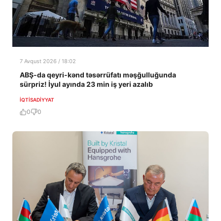
7 Avqust 2026 / 18:02
ABŞ-da qeyri-kənd təsərrüfatı məşğulluğunda
sürpriz! İyul ayında 23 min iş yeri azalıb
İQTISADIYYAT
0
0