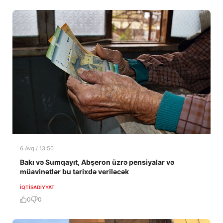
6 Avq / 13:50
Bakı və Sumqayıt, Abşeron üzrə pensiyalar və
müavinətlər bu tarixdə veriləcək
İQTISADIYYAT
0
0