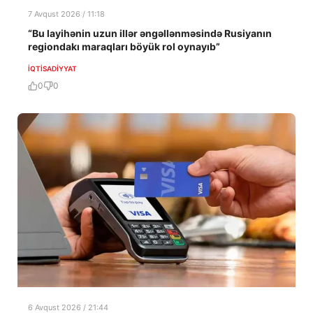
7 Avqust 2026 / 11:18
“Bu layihənin uzun illər əngəllənməsində Rusiyanın
regiondakı maraqları böyük rol oynayıb”
İQTISADIYYAT
0
0
6 Avqust 2026 / 21:44