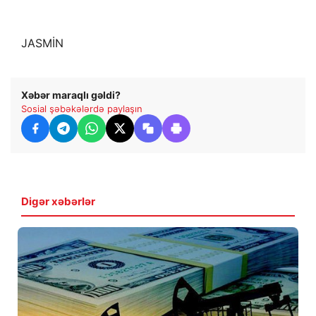
JASMİN
Xəbər maraqlı gəldi?
Sosial şəbəkələrdə paylaşın
Digər xəbərlər