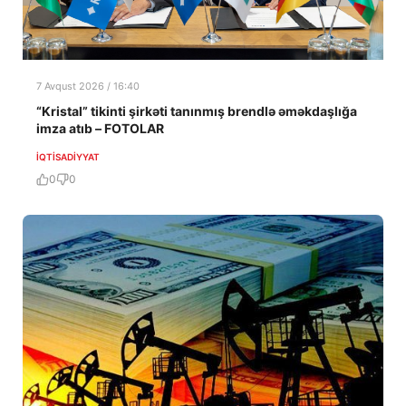
7 Avqust 2026 / 16:40
“Kristal” tikinti şirkəti tanınmış brendlə əməkdaşlığa
imza atıb – FOTOLAR
İQTISADIYYAT
0
0