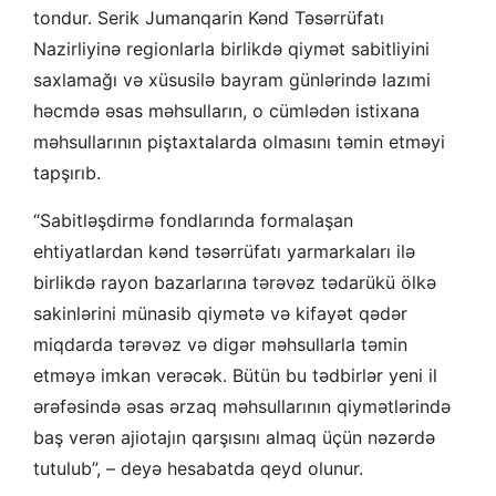
tondur. Serik Jumanqarin Kənd Təsərrüfatı
Nazirliyinə regionlarla birlikdə qiymət sabitliyini
saxlamağı və xüsusilə bayram günlərində lazımi
həcmdə əsas məhsulların, o cümlədən istixana
məhsullarının piştaxtalarda olmasını təmin etməyi
tapşırıb.
“Sabitləşdirmə fondlarında formalaşan
ehtiyatlardan kənd təsərrüfatı yarmarkaları ilə
birlikdə rayon bazarlarına tərəvəz tədarükü ölkə
sakinlərini münasib qiymətə və kifayət qədər
miqdarda tərəvəz və digər məhsullarla təmin
etməyə imkan verəcək. Bütün bu tədbirlər yeni il
ərəfəsində əsas ərzaq məhsullarının qiymətlərində
baş verən ajiotajın qarşısını almaq üçün nəzərdə
tutulub”, – deyə hesabatda qeyd olunur.