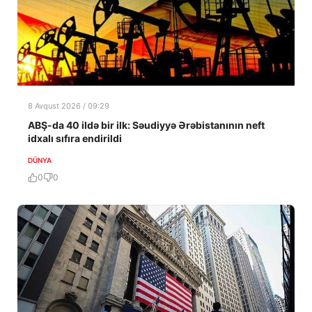
8 Avqust 2026 / 09:29
ABŞ-da 40 ildə bir ilk: Səudiyyə Ərəbistanının neft
idxalı sıfıra endirildi
DÜNYA
0
0