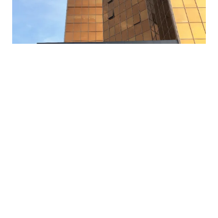
5 Avq / 23:12
Mərkəzi Bank bu şirkətin lisenziyasını ləğv etdi
İQTISADIYYAT
0
0