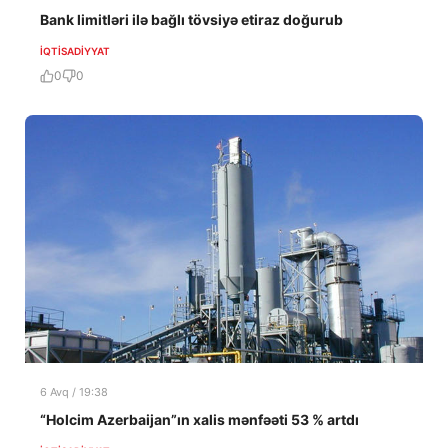
Bank limitləri ilə bağlı tövsiyə etiraz doğurub
İQTISADIYYAT
0
0
6 Avq / 19:38
“Holcim Azerbaijan”ın xalis mənfəəti 53 % artdı