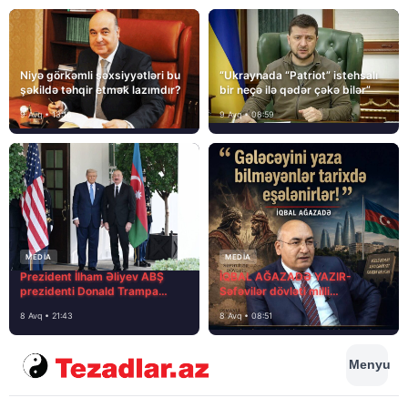
Niyə görkəmli şəxsiyyətləri bu
“Ukraynada “Patriot” istehsalı
şəkildə təhqir etmək lazımdır?
bir neçə ilə qədər çəkə bilər”
9 Avq • 13:16
9 Avq • 08:59
MEDİA
MEDİA
Prezident İlham Əliyev ABŞ
İQBAL AĞAZADƏ YAZIR-
prezidenti Donald Trampa
Səfəvilər dövləti milli
məktubunda yazıb ki…
dövlətdirmi?
8 Avq • 21:43
8 Avq • 08:51
Menyu