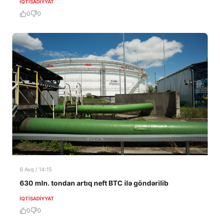
İQTISADIYYAT
0
0
6 Avq / 14:15
630 mln. tondan artıq neft BTC ilə göndərilib
İQTISADIYYAT
0
0