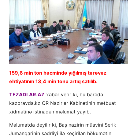
159,6 min ton həcmində yığılmış tərəvəz
ehtiyatının 13,4 min tonu artıq satılıb.
TEZADLAR.AZ
xəbər verir ki, bu barədə
kazpravda.kz QR Nazirlər Kabinetinin mətbuat
xidmətinə istinadən məlumat yayıb.
Məlumatda deyilir ki, Baş nazirin müavini Serik
Jumanqarinin sədrliyi ilə keçirilən hökumətin