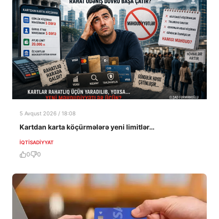
5 Avqust 2026 / 18:08
Kartdan karta köçürmələrə yeni limitlər…
İQTISADIYYAT
0
0