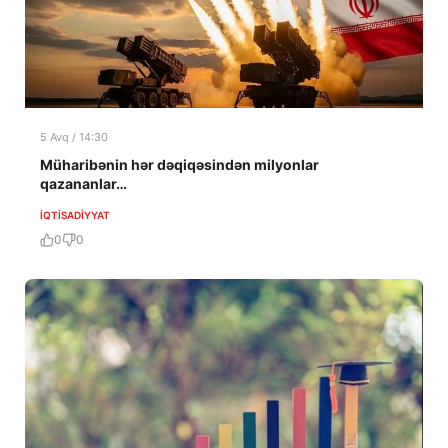
5 Avq / 14:30
Müharibənin hər dəqiqəsindən milyonlar
qazananlar…
İQTISADIYYAT
0
0