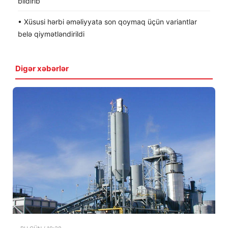
bildirib
• Xüsusi hərbi əməliyyata son qoymaq üçün variantlar
belə qiymətləndirildi
Digər xəbərlər