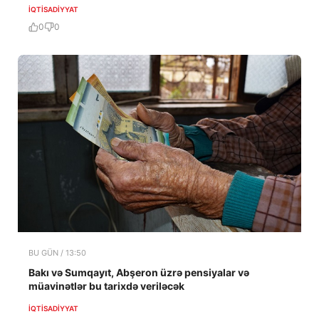
İQTISADIYYAT
0
0
BU GÜN / 13:50
Bakı və Sumqayıt, Abşeron üzrə pensiyalar və
müavinətlər bu tarixdə veriləcək
İQTISADIYYAT