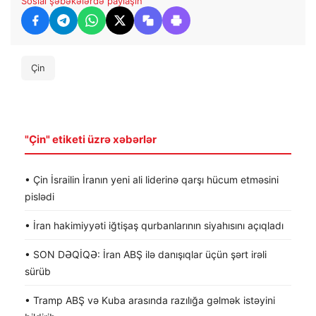
Sosial şəbəkələrdə paylaşın
Çin
"Çin" etiketi üzrə xəbərlər
• Çin İsrailin İranın yeni ali liderinə qarşı hücum etməsini
pislədi
• İran hakimiyyəti iğtişaş qurbanlarının siyahısını açıqladı
• SON DƏQİQƏ: İran ABŞ ilə danışıqlar üçün şərt irəli
sürüb
• Tramp ABŞ və Kuba arasında razılığa gəlmək istəyini