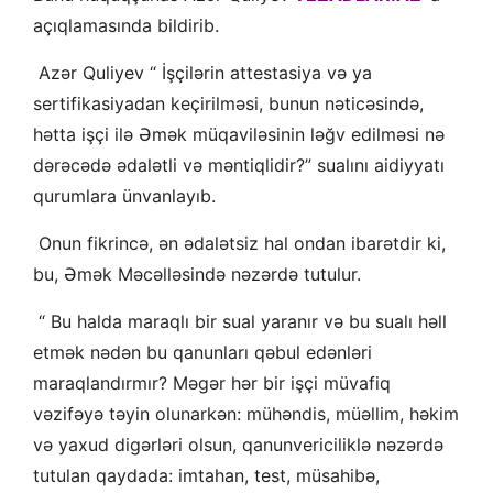
açıqlamasında bildirib.
Azər Quliyev “ İşçilərin attestasiya və ya
sertifikasiyadan keçirilməsi, bunun nəticəsində,
hətta işçi ilə Əmək müqaviləsinin ləğv edilməsi nə
dərəcədə ədalətli və məntiqlidir?” sualını aidiyyatı
qurumlara ünvanlayıb.
Onun fikrincə, ən ədalətsiz hal ondan ibarətdir ki,
bu, Əmək Məcəlləsində nəzərdə tutulur.
“ Bu halda maraqlı bir sual yaranır və bu sualı həll
etmək nədən bu qanunları qəbul edənləri
maraqlandırmır? Məgər hər bir işçi müvafiq
vəzifəyə təyin olunarkən: mühəndis, müəllim, həkim
və yaxud digərləri olsun, qanunvericiliklə nəzərdə
tutulan qaydada: imtahan, test, müsahibə,