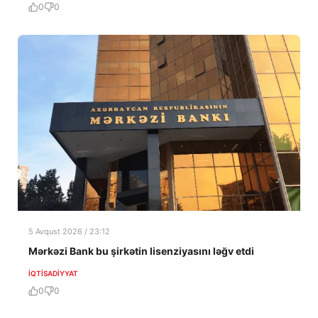
0
0
5 Avqust 2026 / 23:12
Mərkəzi Bank bu şirkətin lisenziyasını ləğv etdi
İQTISADIYYAT
0
0