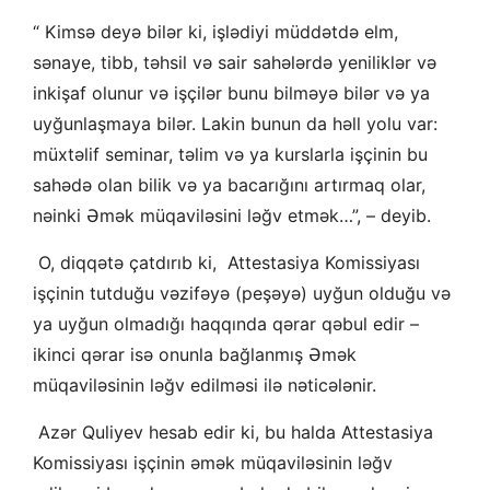
“ Kimsə deyə bilər ki, işlədiyi müddətdə elm,
sənaye, tibb, təhsil və sair sahələrdə yeniliklər və
inkişaf olunur və işçilər bunu bilməyə bilər və ya
uyğunlaşmaya bilər. Lakin bunun da həll yolu var:
müxtəlif seminar, təlim və ya kurslarla işçinin bu
sahədə olan bilik və ya bacarığını artırmaq olar,
nəinki Əmək müqaviləsini ləğv etmək…”, – deyib.
O, diqqətə çatdırıb ki, Attestasiya Komissiyası
işçinin tutduğu vəzifəyə (peşəyə) uyğun olduğu və
ya uyğun olmadığı haqqında qərar qəbul edir –
ikinci qərar isə onunla bağlanmış Əmək
müqaviləsinin ləğv edilməsi ilə nəticələnir.
Azər Quliyev hesab edir ki, bu halda Attestasiya
Komissiyası işçinin əmək müqaviləsinin ləğv