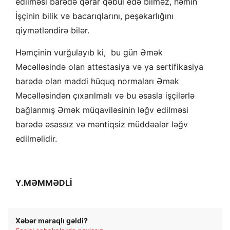
edilməsi barədə qərar qəbul edə bilməz, həmin
İşçinin bilik və bacarıqlarını, peşəkarlığını
qiymətləndirə bilər.
Həmçinin vurğulayıb ki, bu gün Əmək
Məcəlləsində olan attestasiya və ya sertifikasiya
barədə olan maddi hüquq normaları Əmək
Məcəlləsindən çıxarılmalı və bu əsasla işçilərlə
bağlanmış Əmək müqaviləsinin ləğv edilməsi
barədə əsassız və məntiqsiz müddəalar ləğv
edilməlidir.
Y.MƏMMƏDLİ
Xəbər maraqlı gəldi?