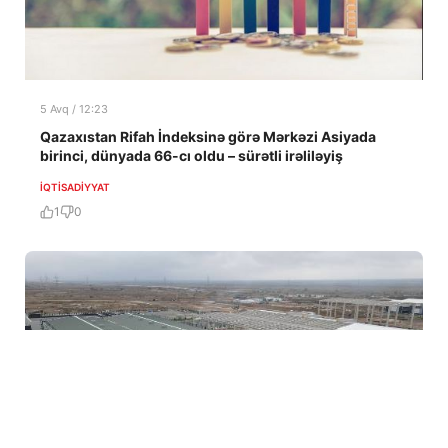
5 Avq / 12:23
Qazaxıstan Rifah İndeksinə görə Mərkəzi Asiyada
birinci, dünyada 66-cı oldu – sürətli irəliləyiş
İQTISADIYYAT
1
0