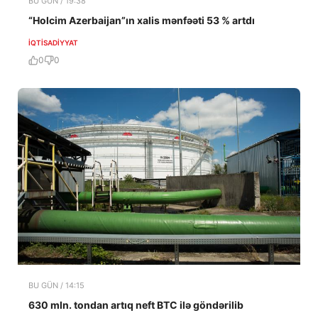
BU GÜN / 19:38
“Holcim Azerbaijan”ın xalis mənfəəti 53 % artdı
İQTISADIYYAT
0
0
BU GÜN / 14:15
630 mln. tondan artıq neft BTC ilə göndərilib