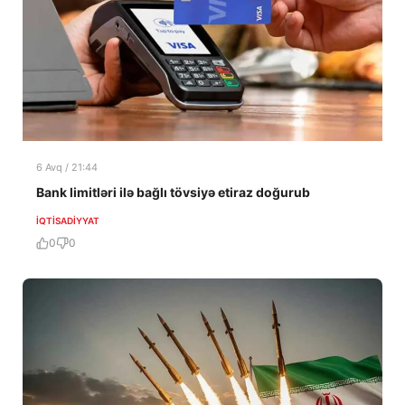
6 Avq / 21:44
Bank limitləri ilə bağlı tövsiyə etiraz doğurub
İQTISADIYYAT
0
0