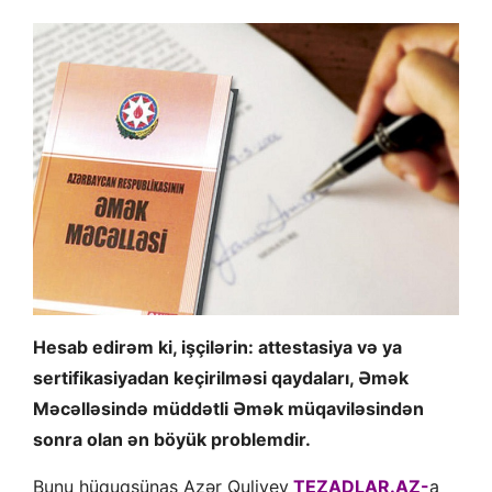
Hesab edirəm ki, işçilərin: attestasiya və ya
sertifikasiyadan keçirilməsi qaydaları, Əmək
Məcəlləsində müddətli Əmək müqaviləsindən
sonra olan ən böyük problemdir.
Bunu hüquqşünas Azər Quliyev
TEZADLAR.AZ-
a