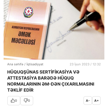
Ana səhifə
/
İqtisadiyyat
23 İyun 2023 / 12:32
HÜQUQŞÜNAS SERTİFİKASİYA VƏ
ATTESTASİYA BARƏDƏ HÜQUQ
NORMALARININ ƏM-DƏN ÇIXARILMASINI
TƏKLİF EDİR
0
0
A-
A+