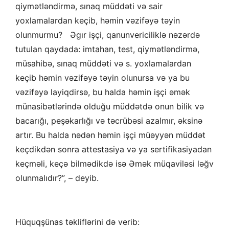
qiymətləndirmə, sınaq müddəti və sair
yoxlamalardan keçib, həmin vəzifəyə təyin
olunmurmu? Əgır işçi, qanunvericiliklə nəzərdə
tutulan qaydada: imtahan, test, qiymətləndirmə,
müsahibə, sınaq müddəti və s. yoxlamalardan
keçib həmin vəzifəyə təyin olunursa və ya bu
vəzifəyə layiqdirsə, bu halda həmin işçi əmək
münasibətlərində olduğu müddətdə onun bilik və
bacarığı, peşəkarlığı və təcrübəsi azalmır, əksinə
artır. Bu halda nədən həmin işçi müəyyən müddət
keçdikdən sonra attestasiya və ya sertifikasiyadan
keçməli, keçə bilmədikdə isə Əmək müqaviləsi ləğv
olunmalıdır?”, – deyib.
Hüquqşünas təkliflərini də verib: