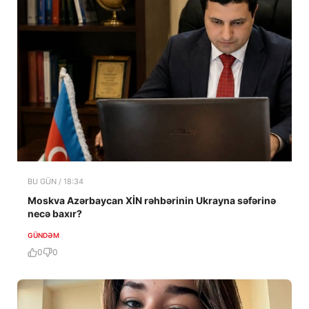
BU GÜN / 18:34
Moskva Azərbaycan XİN rəhbərinin Ukrayna səfərinə
necə baxır?
GÜNDƏM
0
0