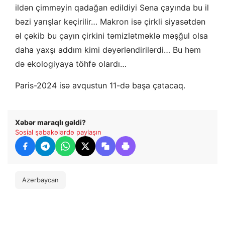
ildən çimməyin qadağan edildiyi Sena çayında bu il
bəzi yarışlar keçirilir… Makron isə çirkli siyasətdən
əl çəkib bu çayın çirkini təmizlətməklə məşğul olsa
daha yaxşı addım kimi dəyərləndirilərdi… Bu həm
də ekologiyaya töhfə olardı…
Paris-2024 isə avqustun 11-də başa çatacaq.
Xəbər maraqlı gəldi?
Sosial şəbəkələrdə paylaşın
Azərbaycan