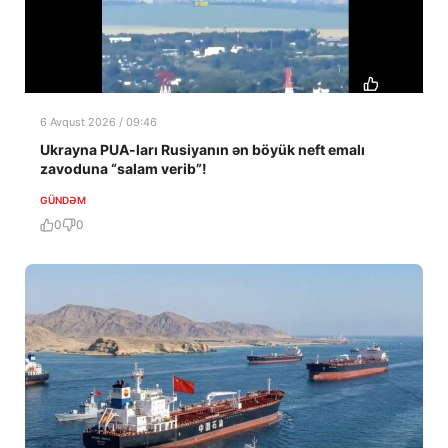
6 Avqust 2026 / 09:46
Ukrayna PUA-ları Rusiyanın ən böyük neft emalı
zavoduna “salam verib”!
GÜNDƏM
0
0