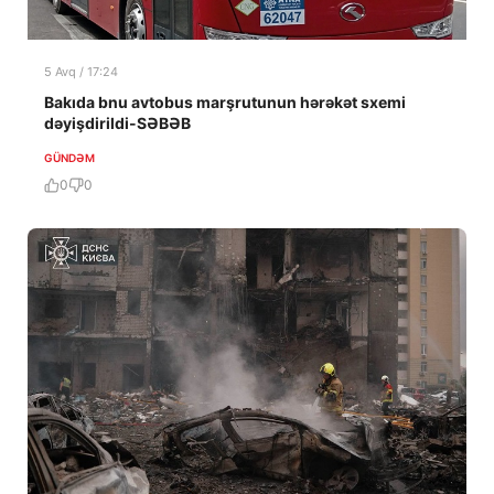
5 Avq / 17:24
Bakıda bnu avtobus marşrutunun hərəkət sxemi
dəyişdirildi-SƏBƏB
GÜNDƏM
0
0