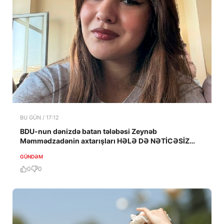
BU GÜN / 17:12
BDU-nun dənizdə batan tələbəsi Zeynəb
Məmmədzadənin axtarışları HƏLƏ DƏ NƏTİCƏSİZ
QALIB!
GÜNDƏM
0
0