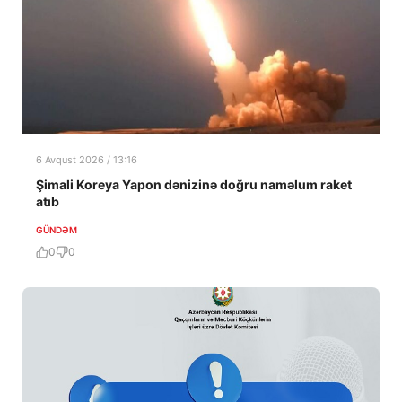
6 Avqust 2026 / 13:16
Şimali Koreya Yapon dənizinə doğru naməlum raket
atıb
GÜNDƏM
0
0