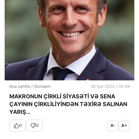
Ana səhifə
/
Gündəm
30 İyul 2024 / 05:49
MAKRONUN ÇİRKLİ SİYASƏTİ VƏ SENA
ÇAYININ ÇİRKLİLİYİNDƏN TƏXİRƏ SALINAN
YARIŞ…
0
0
A-
A+