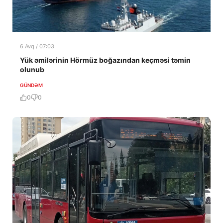
6 Avq / 07:03
Yük əmilərinin Hörmüz boğazından keçməsi təmin
olunub
GÜNDƏM
0
0