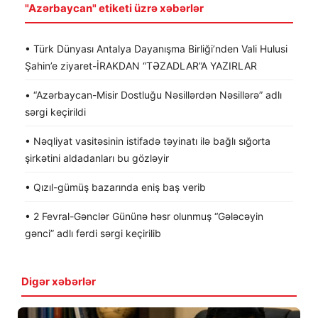
"Azərbaycan" etiketi üzrə xəbərlər
• Türk Dünyası Antalya Dayanışma Birliği’nden Vali Hulusi
Şahin’e ziyaret-İRAKDAN “TƏZADLAR”A YAZIRLAR
• “Azərbaycan-Misir Dostluğu Nəsillərdən Nəsillərə” adlı
sərgi keçirildi
• Nəqliyat vasitəsinin istifadə təyinatı ilə bağlı sığorta
şirkətini aldadanları bu gözləyir
• Qızıl-gümüş bazarında eniş baş verib
• 2 Fevral-Gənclər Gününə həsr olunmuş “Gələcəyin
gənci” adlı fərdi sərgi keçirilib
Digər xəbərlər