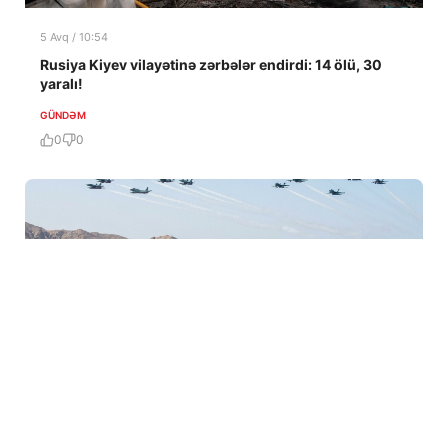
5 Avq / 10:54
Rusiya Kiyev vilayətinə zərbələr endirdi: 14 ölü, 30
yaralı!
GÜNDƏM
0
0