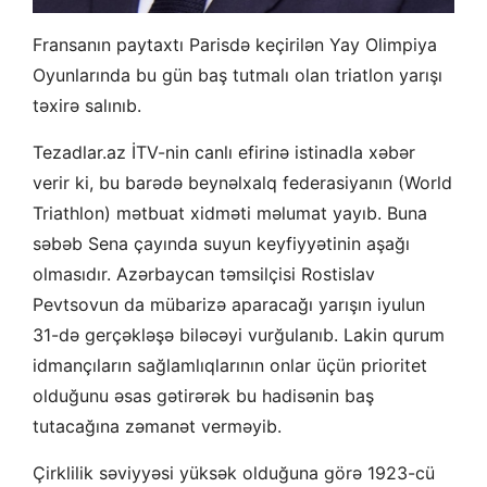
Fransanın paytaxtı Parisdə keçirilən Yay Olimpiya
Oyunlarında bu gün baş tutmalı olan triatlon yarışı
təxirə salınıb.
Tezadlar.az İTV-nin canlı efirinə istinadla xəbər
verir ki, bu barədə beynəlxalq federasiyanın (World
Triathlon) mətbuat xidməti məlumat yayıb. Buna
səbəb Sena çayında suyun keyfiyyətinin aşağı
olmasıdır. Azərbaycan təmsilçisi Rostislav
Pevtsovun da mübarizə aparacağı yarışın iyulun
31-də gerçəkləşə biləcəyi vurğulanıb. Lakin qurum
idmançıların sağlamlıqlarının onlar üçün prioritet
olduğunu əsas gətirərək bu hadisənin baş
tutacağına zəmanət verməyib.
Çirklilik səviyyəsi yüksək olduğuna görə 1923-cü