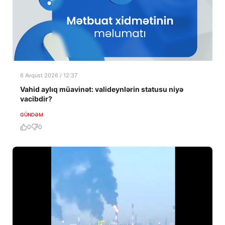
6 Avqust 2026 / 12:37
Vahid aylıq müavinət: valideynlərin statusu niyə
vacibdir?
GÜNDƏM
0
0