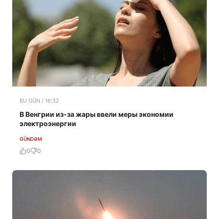
BU GÜN / 16:32
В Венгрии из-за жары ввели меры экономии
электроэнергии
GÜNDƏM
0
0