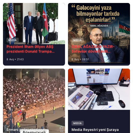
MEDİA
MEDİA
Prezident İlham Əliyev ABŞ
İQBAL AĞAZADƏ YAZIR-
prezidenti Donald Trampa
Səfəvilər dövləti milli
məktubunda yazıb ki…
dövlətdirmi?
8 Avq • 21:43
8 Avq • 08:51
MEDİA
Erməni polisi stadionda
Media Reyestri yeni Şuraya