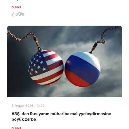
DÜNYA
0
0
8 Avqust 2026 / 10:22
ABŞ-dan Rusiyanın müharibə maliyyələşdirməsinə
böyük zərbə
DÜNYA