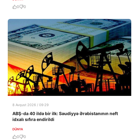
0
0
8 Avqust 2026 / 09:29
ABŞ-da 40 ildə bir ilk: Səudiyyə Ərəbistanının neft
idxalı sıfıra endirildi
DÜNYA
0
0