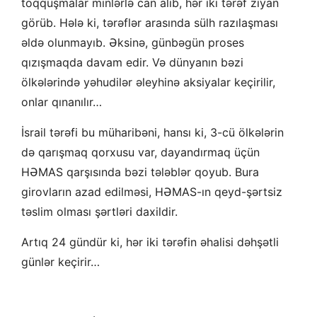
toqquşmalar minlərlə can alıb, hər iki tərəf ziyan
görüb. Hələ ki, tərəflər arasında sülh razılaşması
əldə olunmayıb. Əksinə, günbəgün proses
qızışmaqda davam edir. Və dünyanın bəzi
ölkələrində yəhudilər əleyhinə aksiyalar keçirilir,
onlar qınanılır…
İsrail tərəfi bu müharibəni, hansı ki, 3-cü ölkələrin
də qarışmaq qorxusu var, dayandırmaq üçün
HƏMAS qarşısında bəzi tələblər qoyub. Bura
girovların azad edilməsi, HƏMAS-ın qeyd-şərtsiz
təslim olması şərtləri daxildir.
Artıq 24 gündür ki, hər iki tərəfin əhalisi dəhşətli
günlər keçirir…