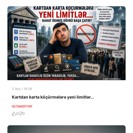
5 Avq / 18:08
Kartdan karta köçürmələrə yeni limitlər…
İQTISADIYYAT
0
0