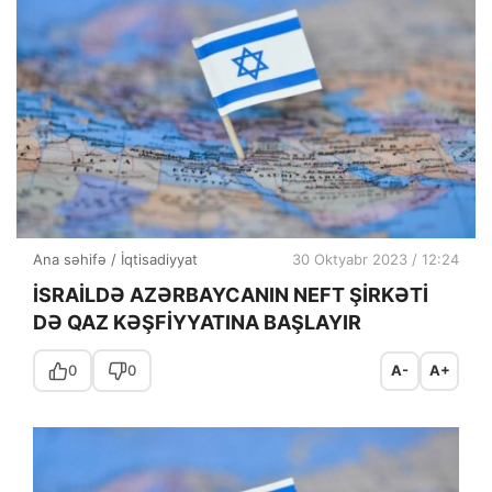
Ana səhifə
/
İqtisadiyyat
30 Oktyabr 2023 / 12:24
İSRAİLDƏ AZƏRBAYCANIN NEFT ŞİRKƏTİ
DƏ QAZ KƏŞFİYYATINA BAŞLAYIR
0
0
A-
A+