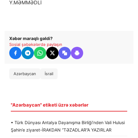
Y.MƏMMƏDLİ
Xəbər maraqlı gəldi?
Sosial şəbəkələrdə paylaşın
Azərbaycan
İsrail
"Azərbaycan" etiketi üzrə xəbərlər
• Türk Dünyası Antalya Dayanışma Birliği’nden Vali Hulusi
Şahin’e ziyaret-İRAKDAN “TƏZADLAR”A YAZIRLAR