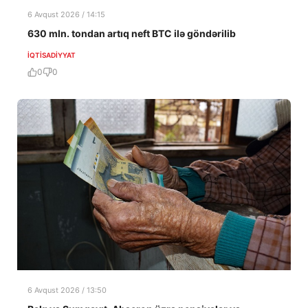
6 Avqust 2026 / 14:15
630 mln. tondan artıq neft BTC ilə göndərilib
İQTISADIYYAT
0
0
6 Avqust 2026 / 13:50