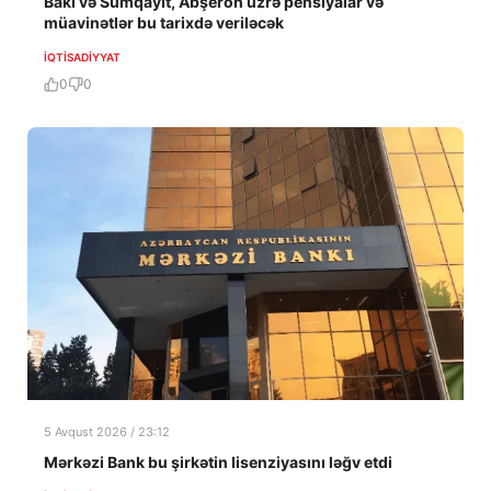
Bakı və Sumqayıt, Abşeron üzrə pensiyalar və
müavinətlər bu tarixdə veriləcək
İQTISADIYYAT
0
0
5 Avqust 2026 / 23:12
Mərkəzi Bank bu şirkətin lisenziyasını ləğv etdi