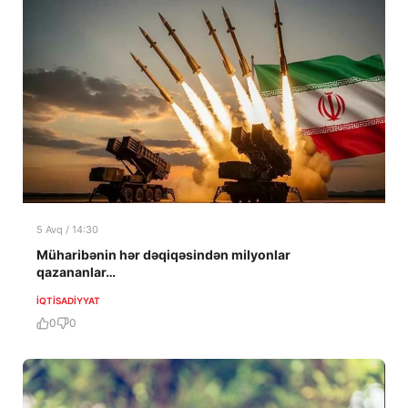
5 Avq / 14:30
Müharibənin hər dəqiqəsindən milyonlar
qazananlar…
İQTISADIYYAT
0
0