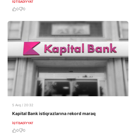
İQTISADIYYAT
0
0
5 Avq / 20:32
Kapital Bank istiqrazlarına rekord maraq
İQTISADIYYAT
0
0