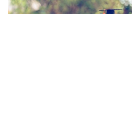
5 Avq / 12:23
Qazaxıstan Rifah İndeksinə görə Mərkəzi Asiyada
birinci, dünyada 66-cı oldu – sürətli irəliləyiş
İQTISADIYYAT
1
0