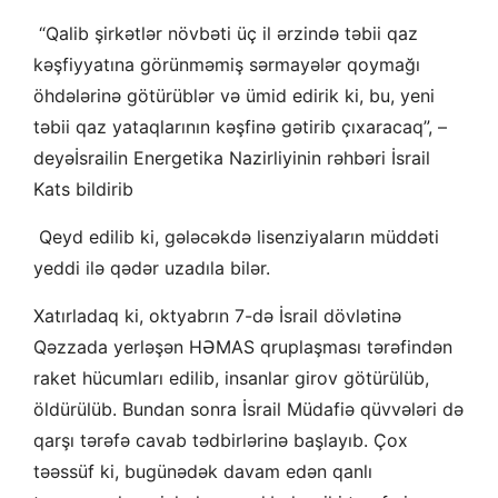
“Qalib şirkətlər növbəti üç il ərzində təbii qaz
kəşfiyyatına görünməmiş sərmayələr qoymağı
öhdələrinə götürüblər və ümid edirik ki, bu, yeni
təbii qaz yataqlarının kəşfinə gətirib çıxaracaq”, –
deyəİsrailin Energetika Nazirliyinin rəhbəri İsrail
Kats bildirib
Qeyd edilib ki, gələcəkdə lisenziyaların müddəti
yeddi ilə qədər uzadıla bilər.
Xatırladaq ki,
oktyabrın 7-də
İsrail dövlətinə
Qəzzada yerləşən HƏMAS qruplaşması tərəfindən
raket hücumları edilib, insanlar girov götürülüb,
öldürülüb. Bundan sonra İsrail Müdafiə qüvvələri də
qarşı tərəfə cavab tədbirlərinə başlayıb. Çox
təəssüf ki, bugünədək davam edən qanlı