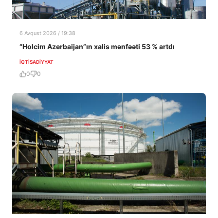
6 Avqust 2026 / 19:38
“Holcim Azerbaijan”ın xalis mənfəəti 53 % artdı
İQTISADIYYAT
0
0