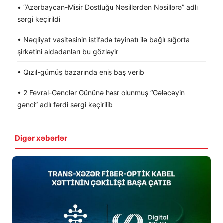
• “Azərbaycan-Misir Dostluğu Nəsillərdən Nəsillərə” adlı
sərgi keçirildi
• Nəqliyat vasitəsinin istifadə təyinatı ilə bağlı sığorta
şirkətini aldadanları bu gözləyir
• Qızıl-gümüş bazarında eniş baş verib
• 2 Fevral-Gənclər Gününə həsr olunmuş “Gələcəyin
gənci” adlı fərdi sərgi keçirilib
Digər xəbərlər