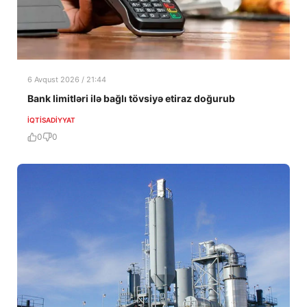
6 Avqust 2026 / 21:44
Bank limitləri ilə bağlı tövsiyə etiraz doğurub
İQTISADIYYAT
0
0