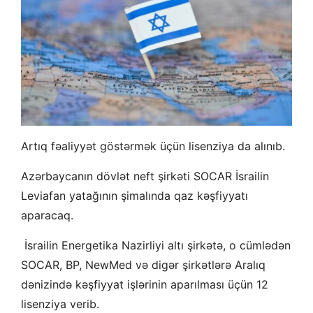
Artıq fəaliyyət göstərmək üçün lisenziya da alınıb.
Azərbaycanın dövlət neft şirkəti SOCAR İsrailin
Leviafan yatağının şimalında qaz kəşfiyyatı
aparacaq.
İsrailin Energetika Nazirliyi altı şirkətə, o cümlədən
SOCAR, BP, NewMed və digər şirkətlərə Aralıq
dənizində kəşfiyyat işlərinin aparılması üçün 12
lisenziya verib.