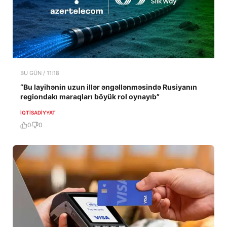
BU GÜN / 11:18
“Bu layihənin uzun illər əngəllənməsində Rusiyanın
regiondakı maraqları böyük rol oynayıb”
İQTISADIYYAT
0
0