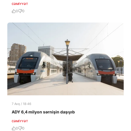
CƏMIYYƏT
0
0
7 Avq / 18:46
ADY 6,4 milyon sərnişin daşıyıb
CƏMIYYƏT
0
0