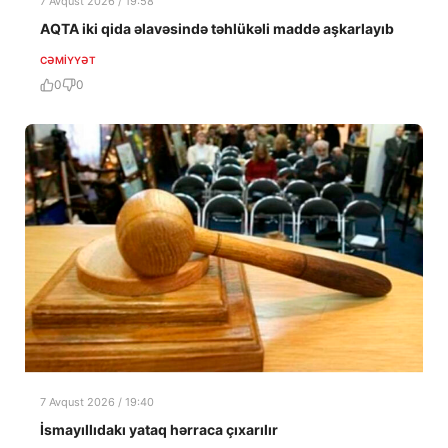
7 Avqust 2026 / 19:58
AQTA iki qida əlavəsində təhlükəli maddə aşkarlayıb
CƏMIYYƏT
0
0
7 Avqust 2026 / 19:40
İsmayıllıdakı yataq hərraca çıxarılır