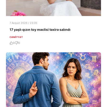
7 Avqust 2026 / 23:35
17 yaşlı qızın toy məclisi təxirə salındı
CƏMIYYƏT
0
0