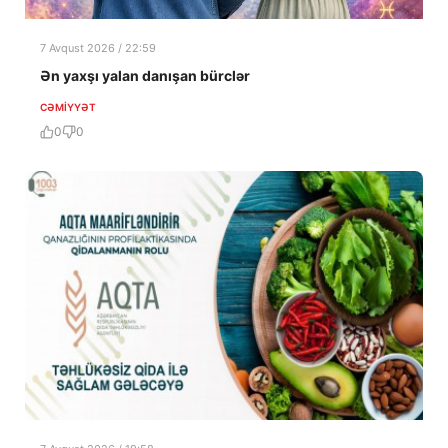
7 Avqust 2026 / 22:59
Ən yaxşı yalan danışan bürclər
CƏMIYYƏT
0
0