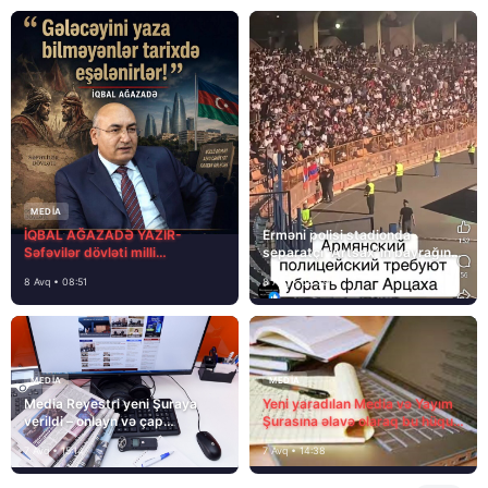
MEDİA
İQBAL AĞAZADƏ YAZIR-
Erməni polisi stadionda
Səfəvilər dövləti milli
separatçı “Artsax”ın bayrağını
dövlətdirmi?
müsadirə etdi və…
8 Avq • 08:51
8 Avq • 08:39
MEDİA
MEDİA
Media Reyestri yeni Şuraya
Yeni yaradılan Media və Yayım
verildi – onlayn və çap
Şurasına əlavə olaraq bu hüquq
mediasını nə gözləyir?
və vəzifələr də verilib
7 Avq • 15:14
7 Avq • 14:38