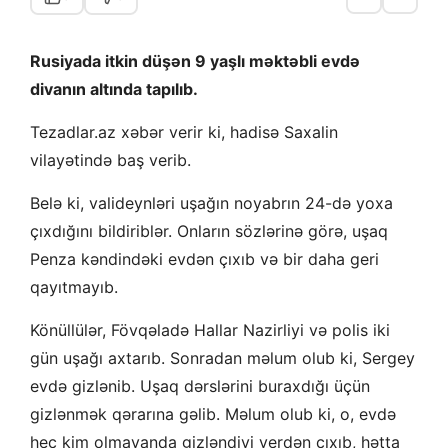
Rusiyada itkin düşən 9 yaşlı məktəbli evdə
divanın altında tapılıb.
Tezadlar.az xəbər verir ki, hadisə Saxalin
vilayətində baş verib.
Belə ki, valideynləri uşağın noyabrın 24-də yoxa
çıxdığını bildiriblər. Onların sözlərinə görə, uşaq
Penza kəndindəki evdən çıxıb və bir daha geri
qayıtmayıb.
Könüllülər, Fövqəladə Hallar Nazirliyi və polis iki
gün uşağı axtarıb. Sonradan məlum olub ki, Sergey
evdə gizlənib. Uşaq dərslərini buraxdığı üçün
gizlənmək qərarına gəlib. Məlum olub ki, o, evdə
heç kim olmayanda gizləndiyi yerdən çıxıb, hətta