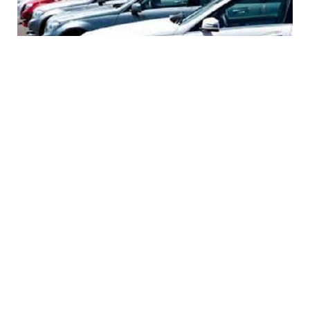
7 Avq / 15:04
Minatəmizləmə Agentliyi 5 avtombilə 500 min
manatdan çox vəsait xərcləyəcək – TENDER
CƏMIYYƏT
0
0