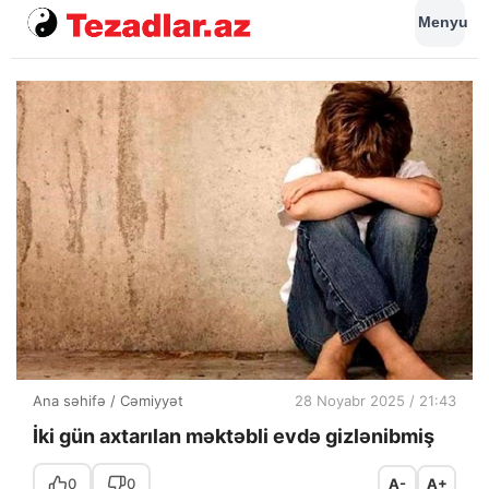
Menyu
Ana səhifə
/
Cəmiyyət
28 Noyabr 2025 / 21:43
İki gün axtarılan məktəbli evdə gizlənibmiş
0
0
A-
A+