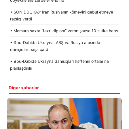
obyektlərinə zərbələr endirib
• SON DƏQİQƏ: İran Rusiyanın köməyini qəbul etməyə
razılıq verdi
• Məmura saxta “fəxri diplom” verən şəxsə 10 sutka həbs
• Əbu-Dabidə Ukrayna, ABŞ və Rusiya arasında
danışıqlar başa çatdı
• Əbu-Dabidə Ukrayna danışıqları həftənin ortalarına
planlaşdırılır
Digər xəbərlər