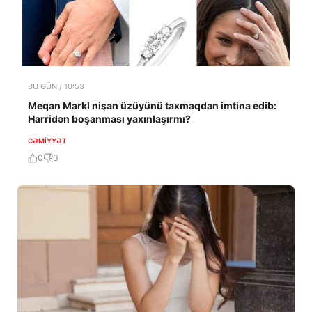
BU GÜN / 10:53
Meqan Markl nişan üzüyünü taxmaqdan imtina edib:
Harridən boşanması yaxınlaşırmı?
CƏMIYYƏT
0
0