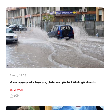
7 Avq / 18:28
Azərbaycanda leysan, dolu və güclü külək gözlənilir
CƏMIYYƏT
0
0