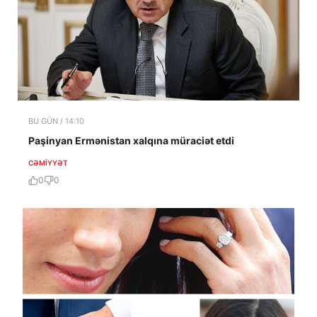
BU GÜN / 14:10
Paşinyan Ermənistan xalqına müraciət etdi
CƏMIYYƏT
0
0