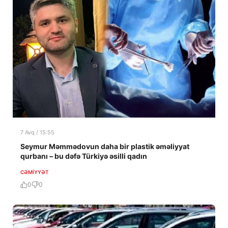
7 Avq / 15:55
Seymur Məmmədovun daha bir plastik əməliyyat
qurbanı – bu dəfə Türkiyə əsilli qadın
CƏMIYYƏT
0
0