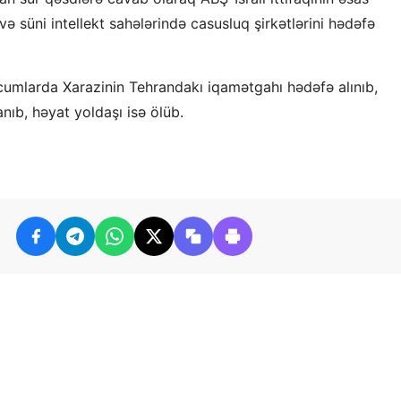
və süni intellekt sahələrində casusluq şirkətlərini hədəfə
ücumlarda Xarazinin Tehrandakı iqamətgahı hədəfə alınıb,
anıb, həyat yoldaşı isə ölüb.