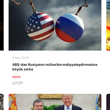
8 Avq / 10:22
ABŞ-dan Rusiyanın müharibə maliyyələşdirməsinə
böyük zərbə
DÜNYA
0
0