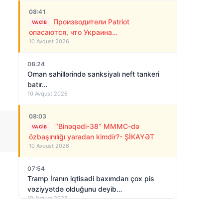
08:41
Производители Patriot
VACIB
опасаются, что Украина
10 Avqust 2026
усовершенствует и удешевит их
ракеты
08:24
Oman sahillərində sanksiyalı neft tankeri
batır…
10 Avqust 2026
08:03
“Binəqədi-38” MMMC-də
VACIB
özbaşınılığı yaradan kimdir?- ŞİKAYƏT
10 Avqust 2026
07:54
Tramp İranın iqtisadi baxımdan çox pis
vəziyyətdə olduğunu deyib…
10 Avqust 2026
07:25