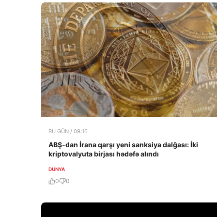
BU GÜN / 09:16
ABŞ-dan İrana qarşı yeni sanksiya dalğası: İki
kriptovalyuta birjası hədəfə alındı
DÜNYA
0
0