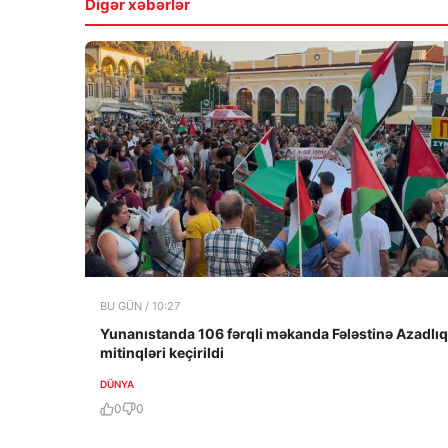
Digər xəbərlər
BU GÜN / 10:27
Yunanıstanda 106 fərqli məkanda Fələstinə Azadlıq
mitinqləri keçirildi
DÜNYA
0
0