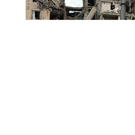
8 Avq / 07:27
Rusiya Kiyevə PUA-larla hücum edib: 3 nəfər ölüb,
dağıntılar var
DÜNYA
0
0
D