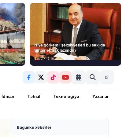
Niyə görkəmli şəxsiyyətləri bu şəkildə
ır – FOTO
təhqir etmək lazımdır?
9 Avq • 13:16
İdman
Təhsil
Texnologiya
Yazarlar
Bugünkü xəbərlər