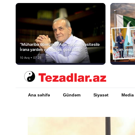
“Müharibə dövründə Azərbaycan vasitəsilə
İrana yardım və dəstək göstərilib”
“İran yeni y
10 Avq • 07:25
9 Avq • 21:54
Ana səhifə
Gündəm
Siyasət
Media