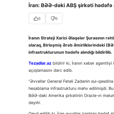
İran: BƏƏ-dəki ABŞ şirkəti hədəfə 
0
0
İranın Strateji Xarici Əlaqələr Şurasının r
olaraq, Birləşmiş Ərəb Əmirliklərindəki (B
infrastrukturunun hədəfə alındığı bildirilib.
Tezadlar.az
bildirir ki, İranın xəbər agentliy
açıqlamasını dərc edib.
“Əvvəllər General Fətəli Zadənin sui-qəsdin
hesablama infrastrukturu məhv edilmişdi. Bu
BƏƏ-dəki Amerika şirkətinin Oracle-ın məlum
deyilir.
Qeyd edilib ki, İran əvvəllər iranlıları hədəf 