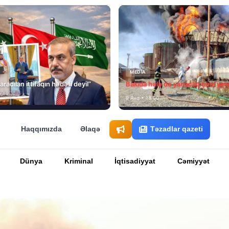
MEDİA
aradılan ittifaqın hədəfi deyil”
Bakıda hələ də yanacaq çəni yan
9 Avq • 18:00
Haqqımızda
Əlaqə
Təzadlar qazeti
Dünya
Kriminal
İqtisadiyyat
Cəmiyyət