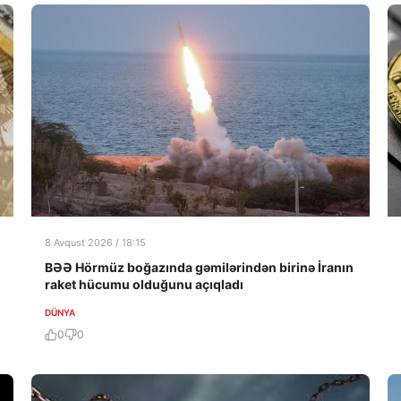
8 Avqust 2026 / 18:15
BƏƏ Hörmüz boğazında gəmilərindən birinə İranın
raket hücumu olduğunu açıqladı
DÜNYA
0
0