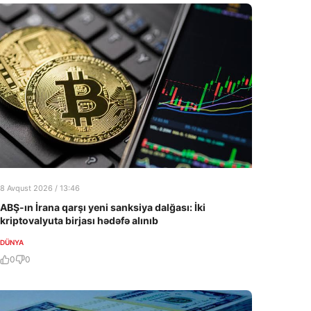
8 Avqust 2026 / 13:46
ABŞ-ın İrana qarşı yeni sanksiya dalğası: İki
kriptovalyuta birjası hədəfə alınıb
DÜNYA
0
0