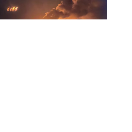
7 Avq / 20:53
Ukraynada neft-qaz obyektləri vurulub
DÜNYA
0
0
ƏLAQƏ
Bakı, Azərbaycan