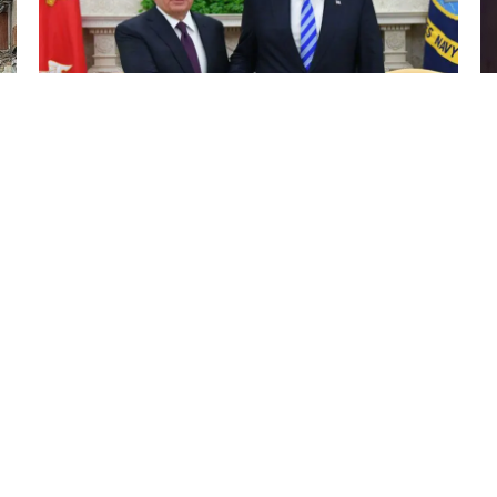
7 Avq / 23:59
Tramp Özbəkistana səfərə dəvət olundu
DÜNYA
0
0
KATEQORIYALAR
SÜRƏTLI KEÇIDLƏR
ünya
Ana Səhifə