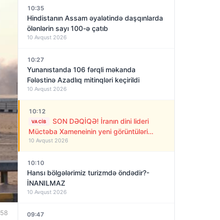
10:35
Hindistanın Assam əyalətində daşqınlarda
ölənlərin sayı 100-ə çatıb
10 Avqust 2026
10:27
Yunanıstanda 106 fərqli məkanda
Fələstinə Azadlıq mitinqləri keçirildi
10 Avqust 2026
10:12
SON DƏQİQƏ! İranın dini lideri
VACIB
Müctəba Xameneinin yeni görüntüləri
10 Avqust 2026
yayımlandı…
10:10
Hansı bölgələrimiz turizmdə öndədir?-
İNANILMAZ
10 Avqust 2026
:58
09:47