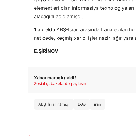
elementləri olan informasiya texnologiyaları 
alacağını açıqlamışdı.
1 apreldə ABŞ-İsrail arasında İrana edilən h
nəticədə, keçmiş xarici işlər naziri ağır yaral
E.ŞİRİNOV
Xəbər maraqlı gəldi?
Sosial şəbəkələrdə paylaşın
ABŞ-İsrail ittifaqı
BƏƏ
iran