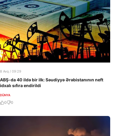
8 Avq / 09:29
ABŞ-da 40 ildə bir ilk: Səudiyyə Ərəbistanının neft
idxalı sıfıra endirildi
DÜNYA
0
0