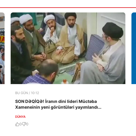
BU GÜN / 10:12
SON DƏQİQƏ! İranın dini lideri Müctəba
Xameneinin yeni görüntüləri yayımlandı…
DÜNYA
0
0