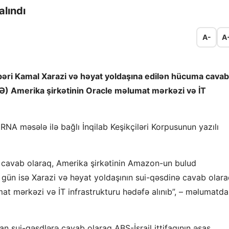
alındı
A-
A
əhbəri Kamal Xarazi və həyat yoldaşına edilən hücuma cavab
ƏƏ) Amerika şirkətinin Oracle məlumat mərkəzi və İT
i IRNA məsələ ilə bağlı İnqilab Keşikçiləri Korpusunun yazılı
ə cavab olaraq, Amerika şirkətinin Amazon-un bulud
 gün isə Xarazi və həyat yoldaşının sui-qəsdinə cavab olara
at mərkəzi və İT infrastrukturu hədəfə alınıb”, – məlumatda
alan sui-qəsdlərə cavab olaraq ABŞ-İsrail ittifaqının əsas