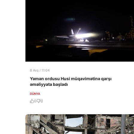
8 Avq / 11:04
Yəmən ordusu Husi müqavimətinə qarşı
əməliyyata başladı
DÜNYA
0
0