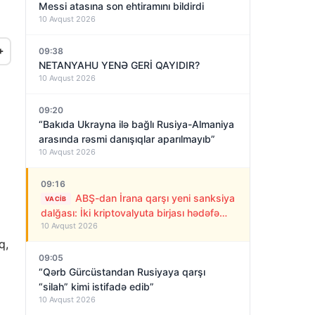
Messi atasına son ehtiramını bildirdi
10 Avqust 2026
+
09:38
NETANYAHU YENƏ GERİ QAYIDIR?
10 Avqust 2026
09:20
“Bakıda Ukrayna ilə bağlı Rusiya-Almaniya
arasında rəsmi danışıqlar aparılmayıb”
10 Avqust 2026
09:16
ABŞ-dan İrana qarşı yeni sanksiya
VACIB
dalğası: İki kriptovalyuta birjası hədəfə
10 Avqust 2026
alındı
q,
09:05
“Qərb Gürcüstandan Rusiyaya qarşı
“silah” kimi istifadə edib”
10 Avqust 2026