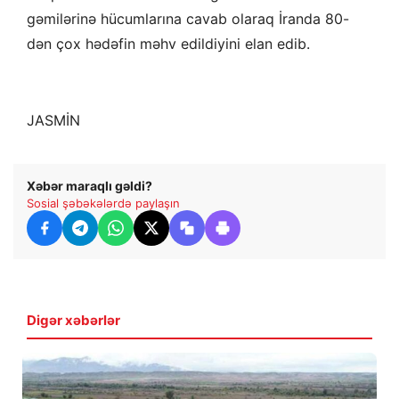
gəmilərinə hücumlarına cavab olaraq İranda 80-
dən çox hədəfin məhv edildiyini elan edib.
JASMİN
Xəbər maraqlı gəldi?
Sosial şəbəkələrdə paylaşın
Digər xəbərlər