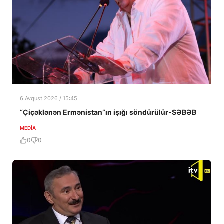
6 Avqust 2026 / 15:45
“Çiçəklənən Ermənistan”ın işığı söndürülür-SƏBƏB
MEDİA
0
0