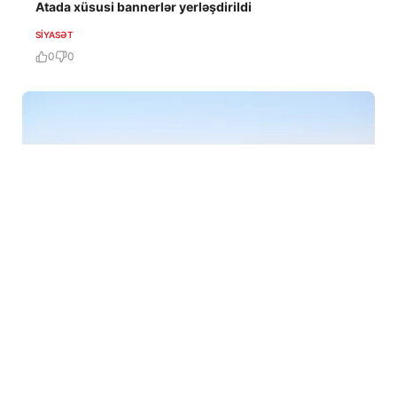
Atada xüsusi bannerlər yerləşdirildi
SIYASƏT
0
0
30 İyl / 22:14
İlham Əliyev Çolpon-Atada Qolf Klubun açılışında
iştirak edib