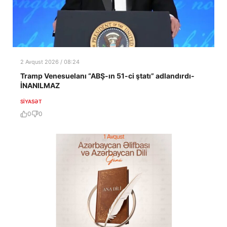
2 Avqust 2026 / 08:24
Tramp Venesuelanı “ABŞ-ın 51-ci ştatı” adlandırdı-
İNANILMAZ
SIYASƏT
0
0