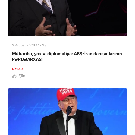
3 Avqust 2026 / 17:28
Müharibə, yoxsa diplomatiya: ABŞ-İran danışıqlarının
PƏRDƏARXASI
SIYASƏT
0
0