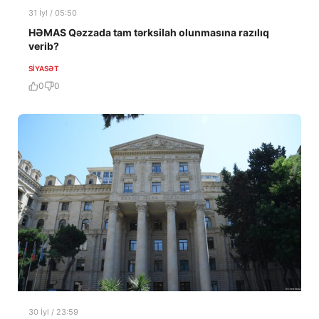
31 İyl / 05:50
HƏMAS Qəzzada tam tərksilah olunmasına razılıq
verib?
SIYASƏT
0
0
30 İyl / 23:59