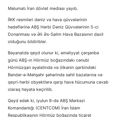
Məlumatı İran dövlət mediası yayıb.
İİKK rəsmiləri dəniz və hava qüvvələrinin
hədəflərinə ABŞ Hərbi Dəniz Qüvvələrinin 5-ci
Donanması və Əli Əs-Salim Hava Bazasının daxil
olduğunu bildiriblər.
Bəyanatda qeyd olunur ki, əməliyyat çərşənbə
günü ABŞ-ın Hörmüz boğazındakı cənubi
Hörmüzqan əyalətində və ölkənin qərbindəki
Bəndər-ə-Məhşəhr şəhərində sahil bazalarına və
qeyri-hərbi obyektlərə qarşı hava hücumuna cavab
olaraq həyata keçirilib.
Qeyd edək ki, iyulun 8-də ABŞ Mərkəzi
Komandanlığı (CENTCOM) İran İslam
Respublikasının Hörmüz boğazında ticarət