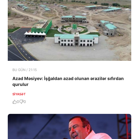
BU GÜN / 21:15
Azad Məsiyev: İşğaldan azad olunan ərazilər sıfırdan
qurulur
SIYASƏT
0
0