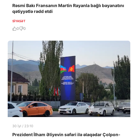
Rəsmi Bakı Fransanın Martin Rayanla bağlı bəyanatını
qətiyyətlə rədd etdi
SIYASƏT
0
0
30 İyl / 23:10
Prezident İlham Əliyevin səfəri ilə əlaqədar Çolpon-