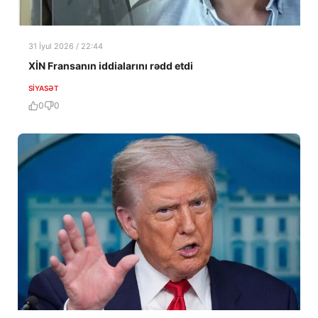
31 İyul 2026 / 22:44
XİN Fransanın iddialarını rədd etdi
SIYASƏT
0
0