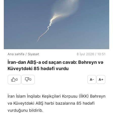
Ana səhifə
/
Siyasət
8 İyul 2026 / 10:51
İran-dan ABŞ-a od saçan cavab: Bəhreyn və
Küveytdəki 85 hədəfi vurdu
0
0
A-
A+
İran İslam İnqilabı Keşikçiləri Korpusu (İİKK) Bəhreyn
və Küveytdəki ABŞ hərbi bazalarına 85 hədəfi
vurduğunu bildirib.