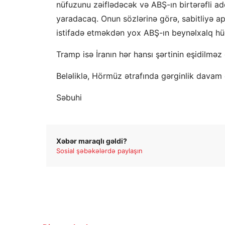
nüfuzunu zəiflədəcək və ABŞ-ın birtərəfli add
yaradacaq. Onun sözlərinə görə, sabitliyə 
istifadə etməkdən yox ABŞ-ın beynəlxalq hü
Tramp isə İranın hər hansı şərtinin eşidilməz 
Beləliklə, Hörmüz ətrafında gərginlik davam 
Səbuhi
Xəbər maraqlı gəldi?
Sosial şəbəkələrdə paylaşın