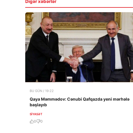
Digər xəbərlər
BU GÜN / 19:22
Qaya Məmmədov: Cənubi Qafqazda yeni mərhələ
başlayıb
SIYASƏT
0
0