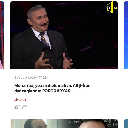
3 Avqust 2026 / 17:28
Müharibə, yoxsa diplomatiya: ABŞ-İran
danışıqlarının PƏRDƏARXASI
SIYASƏT
0
0