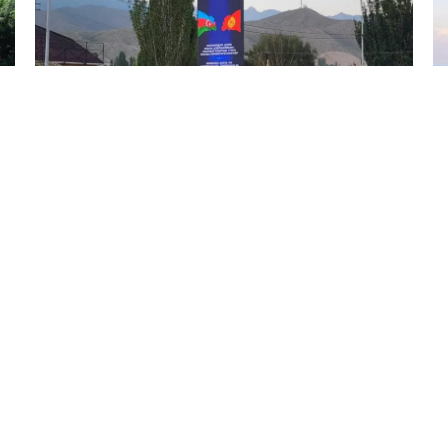
30 İyl / 23:10
Prezident İlham Əliyevin səfəri ilə əlaqədar
Çolpon-Atada xüsusi bannerlər yerləşdirildi
SIYASƏT
0
0