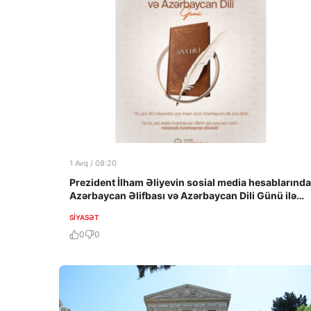
1 Avq / 08:20
Prezident İlham Əliyevin sosial media hesablarında
Azərbaycan Əlifbası və Azərbaycan Dili Günü ilə
bağlı paylaşım edilib
SIYASƏT
0
0