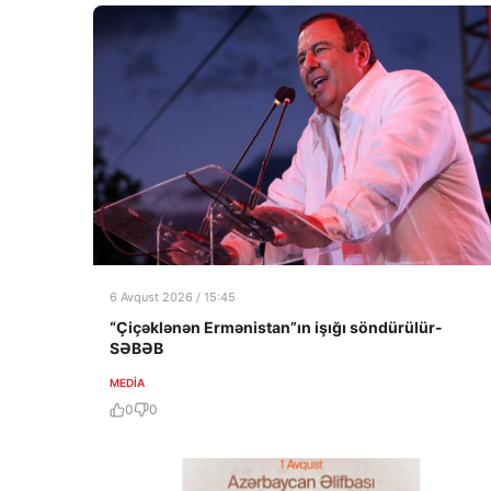
6 Avqust 2026 / 15:45
“Çiçəklənən Ermənistan”ın işığı söndürülür-
SƏBƏB
MEDİA
0
0