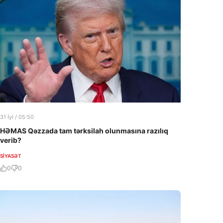
31 İyl / 05:50
HƏMAS Qəzzada tam tərksilah olunmasına razılıq
verib?
SIYASƏT
0
0