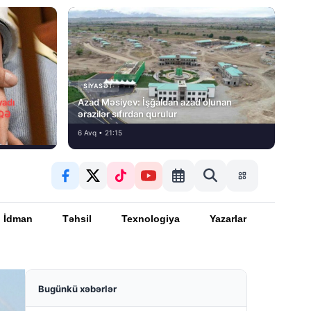
SIYASƏT
vadı
Azad Məsiyev: İşğaldan azad olunan
İQƏ
ərazilər sıfırdan qurulur
6 Avq • 21:15
İdman
Təhsil
Texnologiya
Yazarlar
Bugünkü xəbərlər