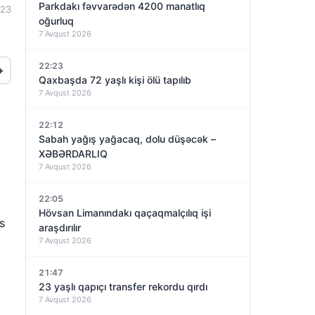
Parkdakı fəvvarədən 4200 manatlıq
:23
oğurluq
7 Avqust 2026
22:23
+
Qaxbaşda 72 yaşlı kişi ölü tapılıb
7 Avqust 2026
22:12
Sabah yağış yağacaq, dolu düşəcək –
XƏBƏRDARLIQ
7 Avqust 2026
22:05
Hövsan Limanındakı qaçaqmalçılıq işi
s
araşdırılır
7 Avqust 2026
21:47
23 yaşlı qapıçı transfer rekordu qırdı
7 Avqust 2026