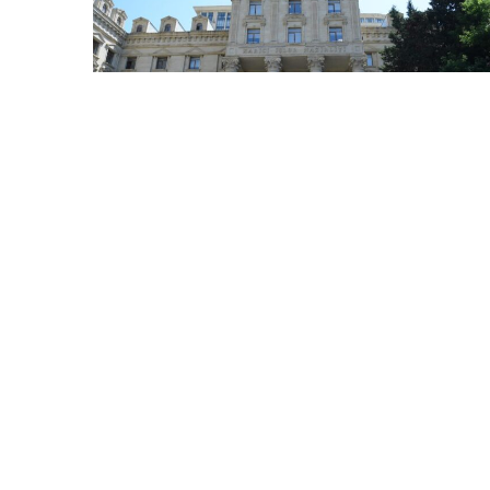
30 İyl / 23:59
Rəsmi Bakı Fransanın Martin Rayanla bağlı
bəyanatını qətiyyətlə rədd etdi
SIYASƏT
0
0