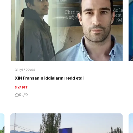
31 İyl / 22:44
XİN Fransanın iddialarını rədd etdi
SIYASƏT
0
0