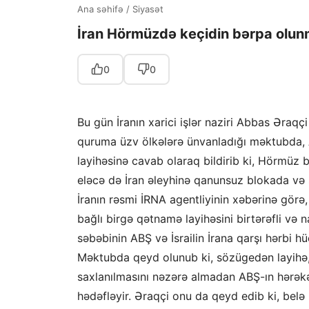
Ana səhifə
/
Siyasət
İran Hörmüzdə keçidin bərpa olun
0
0
Bu gün İranın xarici işlər naziri Abbas Əraq
quruma üzv ölkələrə ünvanladığı məktubda,
layihəsinə cavab olaraq bildirib ki, Hörmüz
eləcə də İran əleyhinə qanunsuz blokada və s
İranın rəsmi İRNA agentliyinin xəbərinə gö
bağlı birgə qətnamə layihəsini birtərəfli v
səbəbinin ABŞ və İsrailin İrana qarşı hərbi 
Məktubda qeyd olunub ki, sözügedən layihə, t
saxlanılmasını nəzərə almadan ABŞ-ın hərəkə
hədəfləyir. Əraqçi onu da qeyd edib ki, belə