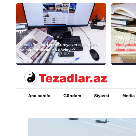
MEDİA
MEDİA
Media Reyestri yeni Şuraya verildi – onlayn
Yeni yarad
və çap mediasını nə gözləyir?
əlavə olara
7 Avq • 15:14
7 Avq • 14:38
Ana səhifə
Gündəm
Siyasət
Media