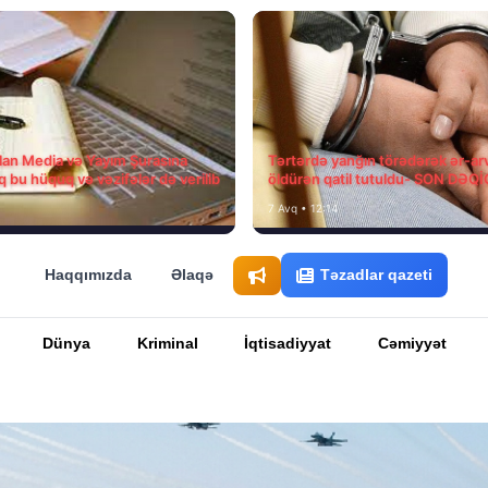
ılan Media və Yayım Şurasına
Tərtərdə yanğın törədərək ər-ar
q bu hüquq və vəzifələr də verilib
öldürən qatil tutuldu- SON DƏQ
7 Avq • 12:14
Haqqımızda
Əlaqə
Təzadlar qazeti
Dünya
Kriminal
İqtisadiyyat
Cəmiyyət