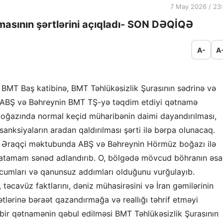
7 May 2026 / 23
masının şərtlərini açıqladı- SON DƏQİQƏ
A-
A
çi BMT Baş katibinə, BMT Təhlükəsizlik Şurasının sədrinə və
 ABŞ və Bəhreynin BMT TŞ-yə təqdim etdiyi qətnamə
 boğazında normal keçid müharibənin daimi dayandırılması,
anksiyaların aradan qaldırılması şərti ilə bərpa olunacaq.
rə, Əraqçi məktubunda ABŞ və Bəhreynin Hörmüz boğazı ilə
ə natamam sənəd adlandırıb. O, bölgədə mövcud böhranın əsa
hücumları və qanunsuz addımları olduğunu vurğulayıb.
əcavüz faktlarını, dəniz mühasirəsini və İran gəmilərinin
tlərinə bəraət qazandırmağa və reallığı təhrif etməyi
 bir qətnamənin qəbul edilməsi BMT Təhlükəsizlik Şurasının