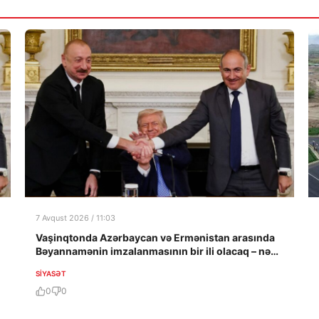
7 Avqust 2026 / 11:03
Vaşinqtonda Azərbaycan və Ermənistan arasında
Bəyannamənin imzalanmasının bir ili olacaq – nəyə
nail olundu?
SIYASƏT
0
0