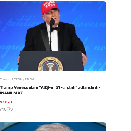
2 Avqust 2026 / 08:24
Tramp Venesuelanı “ABŞ-ın 51-ci ştatı” adlandırdı-
İNANILMAZ
SIYASƏT
0
0