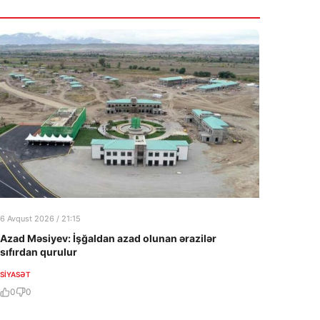
6 Avqust 2026 / 21:15
Azad Məsiyev: İşğaldan azad olunan ərazilər
sıfırdan qurulur
SIYASƏT
0
0