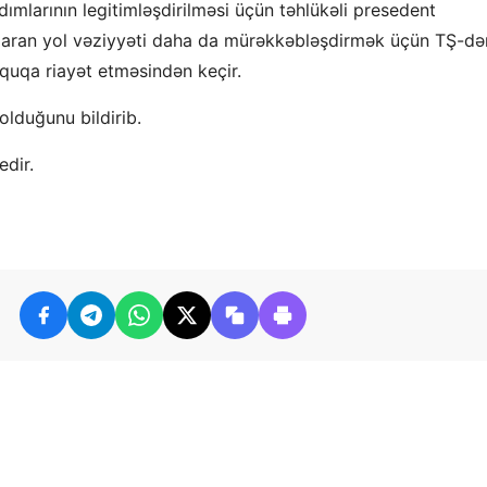
ımlarının legitimləşdirilməsi üçün təhlükəli presedent
aparan yol vəziyyəti daha da mürəkkəbləşdirmək üçün TŞ-də
quqa riayət etməsindən keçir.
olduğunu bildirib.
edir.