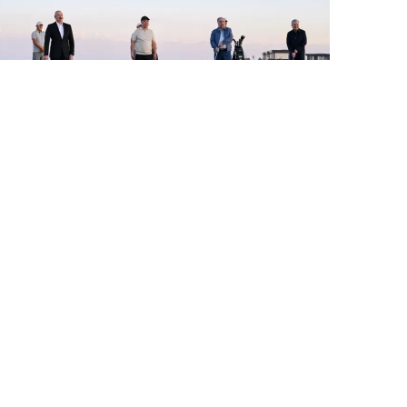
30 İyl / 22:14
İlham Əliyev Çolpon-Atada Qolf Klubun açılışında
iştirak edib
SIYASƏT
0
0