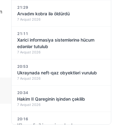
21:29
n
Arvadını kobra ilə öldürdü
7 Avqust 2026
21:11
Xarici informasiya sistemlərinə hücum
edənlər tutulub
7 Avqust 2026
20:53
Ukraynada neft-qaz obyektləri vurulub
7 Avqust 2026
20:34
Hakim II Qareginin işindən çəkilib
7 Avqust 2026
20:16
Kiberpolis iki gənci saxlayıb
7 Avqust 2026