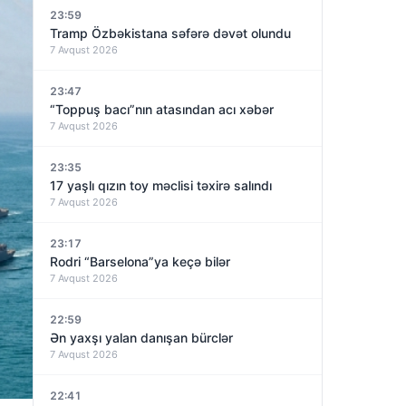
23:59
Tramp Özbəkistana səfərə dəvət olundu
7 Avqust 2026
23:47
“Toppuş bacı”nın atasından acı xəbər
7 Avqust 2026
23:35
17 yaşlı qızın toy məclisi təxirə salındı
7 Avqust 2026
23:17
Rodri “Barselona”ya keçə bilər
7 Avqust 2026
22:59
Ən yaxşı yalan danışan bürclər
7 Avqust 2026
22:41