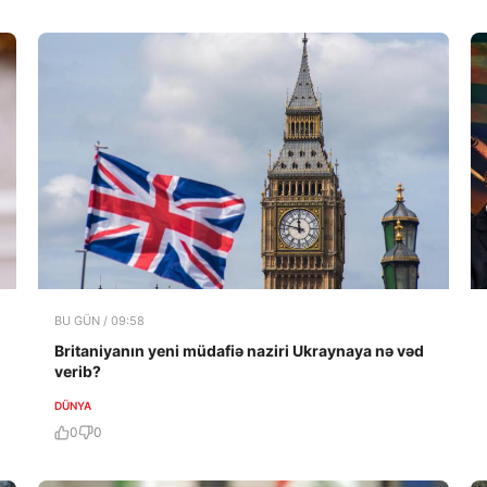
BU GÜN / 09:58
Britaniyanın yeni müdafiə naziri Ukraynaya nə vəd
verib?
DÜNYA
0
0