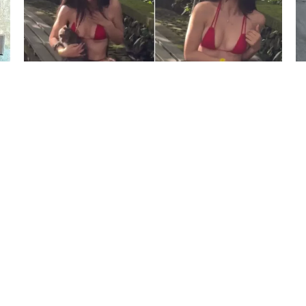
5 Avq / 21:08
Vəhşi meymun fenomenə hücum etdi
DÜNYA
0
0