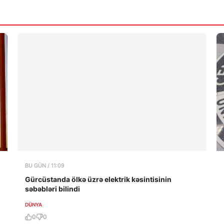
BU GÜN / 11:09
Gürcüstanda ölkə üzrə elektrik kəsintisinin
səbəbləri bilindi
DÜNYA
0
0