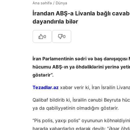
Ana səhifə
/
Dünya
İrandan ABŞ-a Livanla bağlı cavab:
dayandırıla bilər
0
0
İran Parlamentinin sədri və baş danışıqçısı 
hücumu ABŞ-ın ya öhdəliklərini yerinə yetir
göstərir”.
Tezadlar.az
xəbər verir ki, İran İsrailin Liva
Qalibaf bildirib ki, İsrailin cənubi Beyruta h
ya da qabiliyyətinin olmadığını göstərir.
“Pis polis, yaxşı polis” oyununun köhnəldiyini
barədə xəbərdarlıq edərək deyib: “Əgər öhdəl