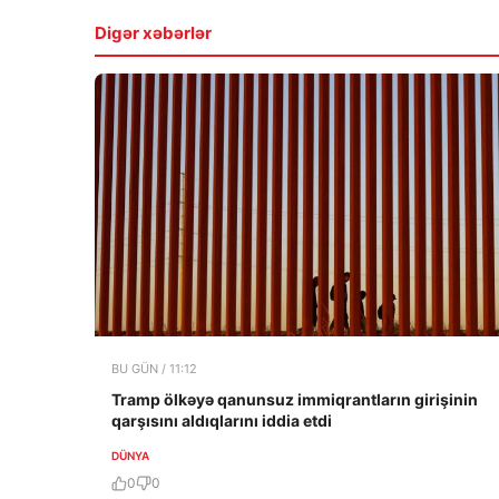
Digər xəbərlər
BU GÜN / 11:12
Tramp ölkəyə qanunsuz immiqrantların girişinin
qarşısını aldıqlarını iddia etdi
DÜNYA
0
0