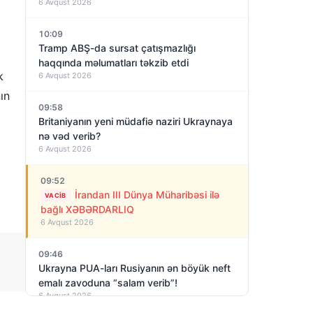
6 Avqust 2026
10:09
Tramp ABŞ-da sursat çatışmazlığı
haqqında məlumatları təkzib etdi
k
6 Avqust 2026
ın
09:58
Britaniyanın yeni müdafiə naziri Ukraynaya
nə vəd verib?
6 Avqust 2026
09:52
İrandan III Dünya Müharibəsi ilə
VACIB
bağlı XƏBƏRDARLIQ
6 Avqust 2026
09:46
Ukrayna PUA-ları Rusiyanın ən böyük neft
emalı zavoduna “salam verib”!
6 Avqust 2026