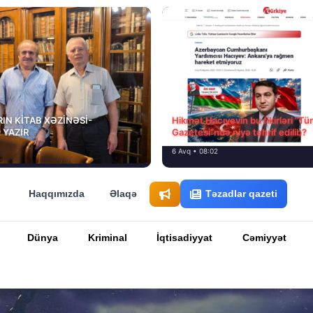
IN KİTAB XƏZİNƏSİ-
Hikmət Hacıyevin bu fikirləri “Tü
 YAZIR
Gazetesi”ndə niyə təhrif edilib?
6 Avq • 08:02
Haqqımızda
Əlaqə
Təzadlar qazeti
Dünya
Kriminal
İqtisadiyyat
Cəmiyyət