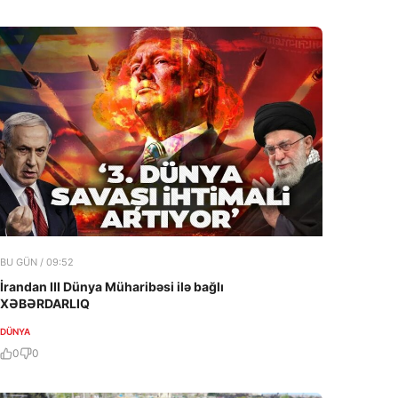
BU GÜN / 09:52
İrandan III Dünya Müharibəsi ilə bağlı
XƏBƏRDARLIQ
DÜNYA
0
0