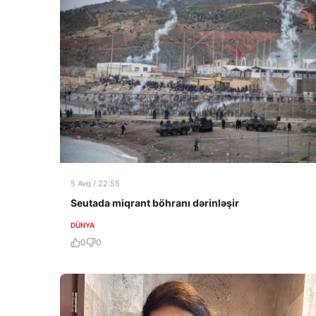
5 Avq / 22:55
Seutada miqrant böhranı dərinləşir
DÜNYA
0
0