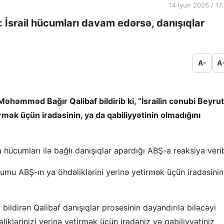
14 İyun 2026 / 17
 İsrail hücumları davam edərsə, danışıqlar
A-
A
Məhəmməd Bağır Qalibaf bildirib ki, “İsrailin cənubi Beyru
mək üçün iradəsinin, ya da qabiliyyətinin olmadığını
na hücumları ilə bağlı danışıqlar apardığı ABŞ-a reaksiya veri
ücumu ABŞ-ın ya öhdəliklərini yerinə yetirmək üçün iradəsinin
 bildirən Qalibaf danışıqlar prosesinin dayandırıla biləcəyi
iklərinizi yerinə yetirmək üçün iradəniz və qabiliyyətiniz