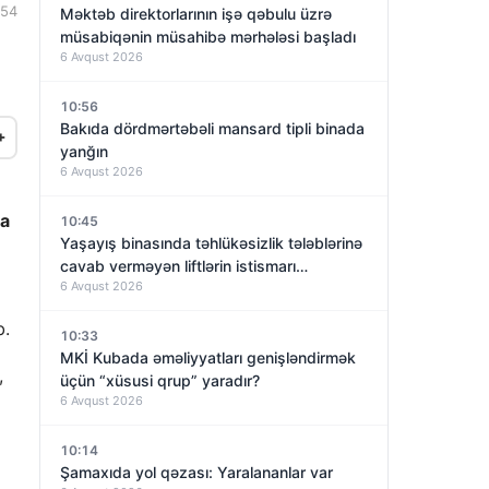
:54
Məktəb direktorlarının işə qəbulu üzrə
müsabiqənin müsahibə mərhələsi başladı
6 Avqust 2026
10:56
Bakıda dördmərtəbəli mansard tipli binada
+
yanğın
6 Avqust 2026
ta
10:45
Yaşayış binasında təhlükəsizlik tələblərinə
cavab verməyən liftlərin istismarı
6 Avqust 2026
dayandırıldı – VİDEO
b.
10:33
MKİ Kubada əməliyyatları genişləndirmək
,
üçün “xüsusi qrup” yaradır?
6 Avqust 2026
10:14
Şamaxıda yol qəzası: Yaralananlar var