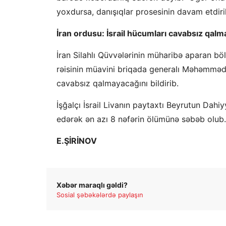
yoxdursa, danışıqlar prosesinin davam etdi
İran ordusu: İsrail hücumları cavabsız qal
İran Silahlı Qüvvələrinin müharibə aparan b
rəisinin müavini briqada generalı Məhəmməd
cavabsız qalmayacağını bildirib.
İşğalçı İsrail Livanın paytaxtı Beyrutun Dah
edərək ən azı 8 nəfərin ölümünə səbəb olub.
E.ŞİRİNOV
Xəbər maraqlı gəldi?
Sosial şəbəkələrdə paylaşın