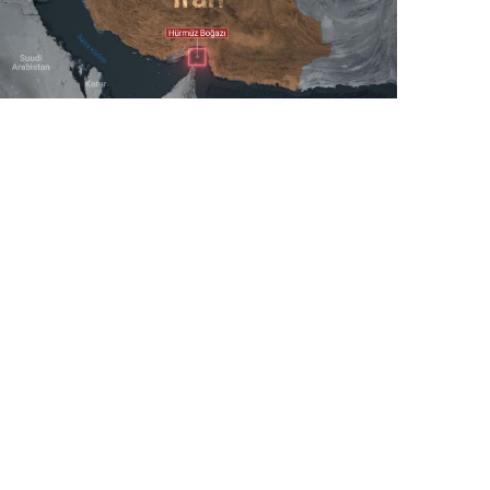
5 Avq / 19:30
AP: Hörmüz boğazının yenidən açılması ilə bağlı
saziş layihəsi yekunlaşdırılıb
DÜNYA
0
0