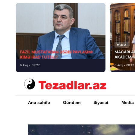
MEDİA
FAZİL MUSTAFADAN ƏSƏBİ PAYLAŞIM:
MACARLAR
KİMƏ İRAD TUTDU?
AKADEMİK
6 Avq • 09:27
6 Avq • 08:12
Ana səhifə
Gündəm
Siyasət
Media