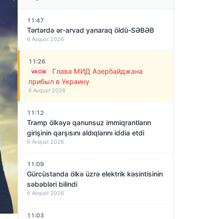
11:47
Tərtərdə ər-arvad yanaraq öldü-SƏBƏB
6 Avqust 2026
11:26
Глава МИД Азербайджана
VACIB
прибыл в Украину
6 Avqust 2026
11:12
Tramp ölkəyə qanunsuz immiqrantların
girişinin qarşısını aldıqlarını iddia etdi
6 Avqust 2026
11:09
Gürcüstanda ölkə üzrə elektrik kəsintisinin
səbəbləri bilindi
6 Avqust 2026
11:03