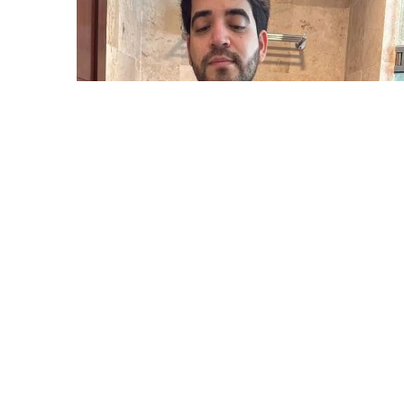
5 Avq / 21:26
TikTok canlı yayımında güllələndi
DÜNYA
0
0