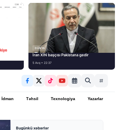
DÜNYA
rkiye
İran XİN başçısı Pakistana gedir
5 Avq • 22:37
İdman
Təhsil
Texnologiya
Yazarlar
Bugünkü xəbərlər