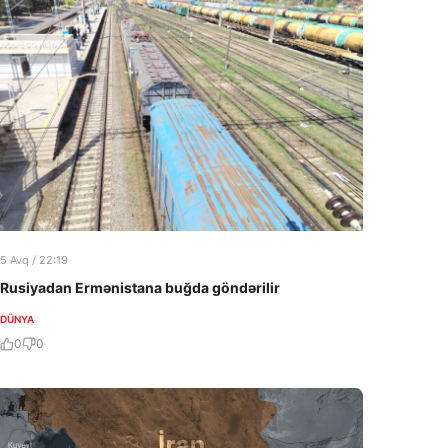
5 Avq / 22:19
Rusiyadan Ermənistana buğda göndərilir
DÜNYA
0
0