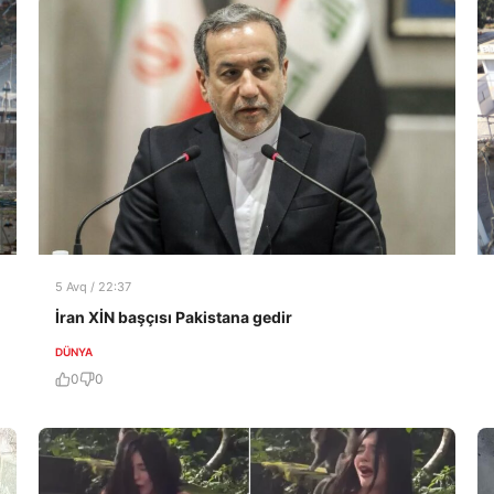
5 Avq / 22:37
İran XİN başçısı Pakistana gedir
DÜNYA
0
0