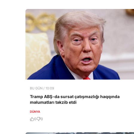
BU GÜN / 10:09
Tramp ABŞ-da sursat çatışmazlığı haqqında
məlumatları təkzib etdi
DÜNYA
0
0