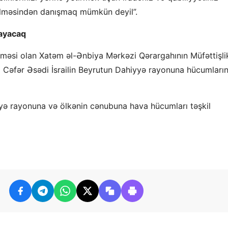
rilməsindən danışmaq mümkün deyil”.
mayacaq
ölməsi olan Xatəm əl-Ənbiya Mərkəzi Qərargahının Müfəttişli
 Cəfər Əsədi İsrailin Beyrutun Dahiyyə rayonuna hücumların
iyyə rayonuna və ölkənin cənubuna hava hücumları təşkil