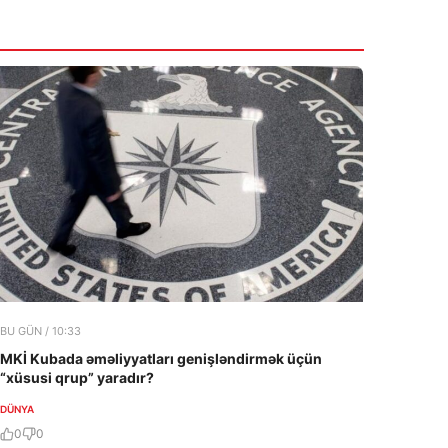
09:30
FETÖ-nün sui-qəsd qrupundakı terrorçu
həbs edildi
6 Avqust 2026
09:27
FAZİL MUSTAFADAN ƏSƏBİ
VACIB
PAYLAŞIM: KİMƏ İRAD TUTDU?
6 Avqust 2026
BU GÜN / 10:33
MKİ Kubada əməliyyatları genişləndirmək üçün
“xüsusi qrup” yaradır?
DÜNYA
0
0