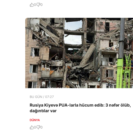
0
0
BU GÜN / 07:27
Rusiya Kiyevə PUA-larla hücum edib: 3 nəfər ölüb,
dağıntılar var
DÜNYA
0
0