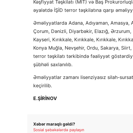
Kəşfiyyat Təşkilatı (MİT) və Baş Prokurorluql
əyalətdə İŞİD terror təşkilatına qarşı əməliyya
Əməliyyatlarda Adana, Adıyaman, Amasya, An
Çorum, Dənizli, Diyarbəkir, Elazığ, Ərzurum,
Kayseri, Kırıkkale, Kırıkkale, Kırıkkale, Kırıkk
Konya Muğla, Nevşehir, Ordu, Sakarya, Siirt,
terror təşkilatı tərkibində fəaliyyət göstərd
şübhəli saxlanılıb.
Əməliyyatlar zamanı lisenziyasız silah-sursat,
keçirilib.
E.ŞİRİNOV
Xəbər maraqlı gəldi?
Sosial şəbəkələrdə paylaşın