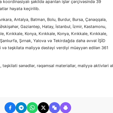
a koordinasiyalı şəkildə aparılan işlər çərçivəsində 39
tlar həyata keçirilib.
kara, Antalya, Batman, Bolu, Burdur, Bursa, Çanaqqala,
 Əskişəhər, Gaziantep, Hatay, İstanbul, İzmir, Kastamonu,
ale, Kırıkkale, Konya, Kırıkkale, Konya, Kırıkkale, Kırıkkale,
 Şanlıurfa, Şırnak, Yalova və Tekirdağda daha əvvəl İŞİD
iyi və təşkilata maliyyə dəstəyi verdiyi müəyyən edilən 361
 təşkilati sənədlər, rəqəmsal materiallar, maliyyə aktivləri ə