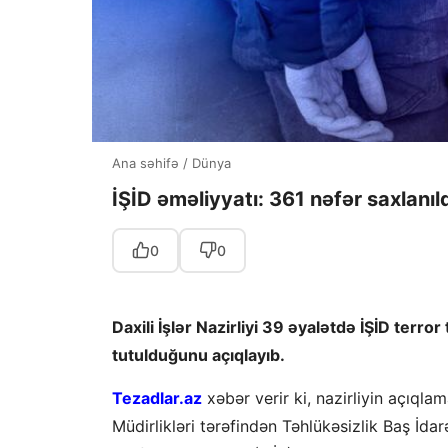
Ana səhifə
/
Dünya
İŞİD əməliyyatı: 361 nəfər saxlanıl
0
0
Daxili İşlər Nazirliyi 39 əyalətdə İŞİD terro
tutulduğunu açıqlayıb.
Tezadlar.az
xəbər verir ki, nazirliyin açıql
Müdirlikləri tərəfindən Təhlükəsizlik Baş İdarə