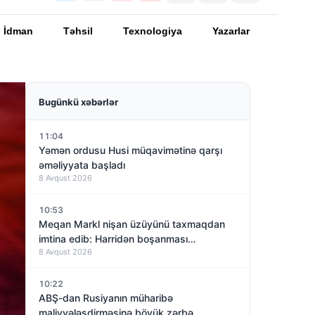
İdman
Təhsil
Texnologiya
Yazarlar
Bugünkü xəbərlər
11:04
Yəmən ordusu Husi müqavimətinə qarşı
əməliyyata başladı
8 Avqust 2026
10:53
Meqan Markl nişan üzüyünü taxmaqdan
imtina edib: Harridən boşanması
8 Avqust 2026
yaxınlaşırmı?
10:22
ABŞ-dan Rusiyanın müharibə
maliyyələşdirməsinə böyük zərbə