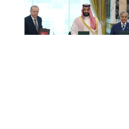
7 Avq / 18:34
Ərdoğanın Məkkə Sazişi ilə bağlı açıqlaması: Bütün
qardaş ölkələr üçün açıqdır
DÜNYA
0
0