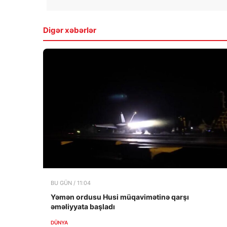
Digər xəbərlər
BU GÜN / 11:04
Yəmən ordusu Husi müqavimətinə qarşı
əməliyyata başladı
DÜNYA