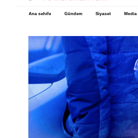
Ana səhifə
Gündəm
Siyasət
Media