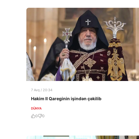
7 Avq / 20:34
Hakim II Qareginin işindən çəkilib
DÜNYA
0
0