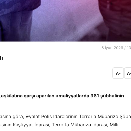
6 İyun 2026 / 13
dı
A-
A
r təşkilatına qarşı aparılan əməliyyatlarda 361 şübhəlinin
amasına görə, Əyalət Polis İdarələrinin Terrorla Mübarizə Şöbə
sinin Kəşfiyyat İdarəsi, Terrorla Mübarizə İdarəsi, Milli