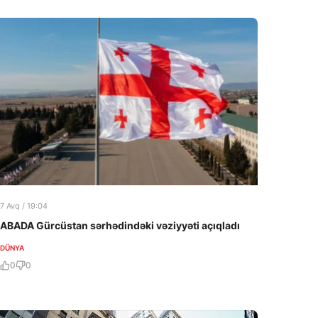
7 Avq / 19:04
ABADA Gürcüstan sərhədindəki vəziyyəti açıqladı
DÜNYA
0
0