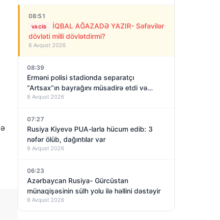
08:51
İQBAL AĞAZADƏ YAZIR- Səfəvilər
VACIB
dövləti milli dövlətdirmi?
8 Avqust 2026
08:39
Erməni polisi stadionda separatçı
“Artsax”ın bayrağını müsadirə etdi və…
8 Avqust 2026
07:27
lə
Rusiya Kiyevə PUA-larla hücum edib: 3
nəfər ölüb, dağıntılar var
8 Avqust 2026
06:23
Azərbaycan Rusiya- Gürcüstan
münaqişəsinin sülh yolu ilə həllini dəstəyir
8 Avqust 2026