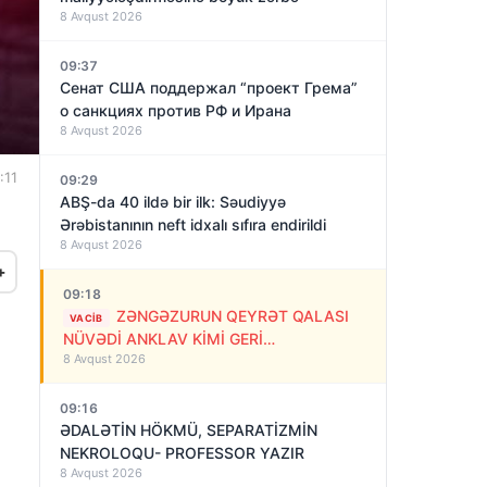
8 Avqust 2026
09:37
Сенат США поддержал “проект Грема”
о санкциях против РФ и Ирана
8 Avqust 2026
:11
09:29
ABŞ-da 40 ildə bir ilk: Səudiyyə
Ərəbistanının neft idxalı sıfıra endirildi
8 Avqust 2026
+
09:18
ZƏNGƏZURUN QEYRƏT QALASI
VACIB
NÜVƏDİ ANKLAV KİMİ GERİ
8 Avqust 2026
QAYTARILMALIDIR!
09:16
ƏDALƏTİN HÖKMÜ, SEPARATİZMİN
NEKROLOQU- PROFESSOR YAZIR
8 Avqust 2026