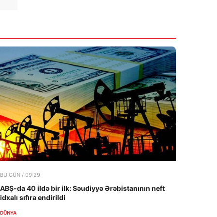
BU GÜN / 09:29
ABŞ-da 40 ildə bir ilk: Səudiyyə Ərəbistanının neft
idxalı sıfıra endirildi
DÜNYA