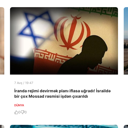
7 Avq / 19:47
İranda rejimi devirmək planı iflasa uğradı! İsraildə
bir çox Mossad rəsmisi işdən çıxarıldı
DÜNYA
0
0