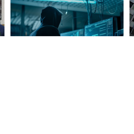
7 Avq / 18:17
İRAN KƏŞFİYYATI İSRAİLƏ NECƏ SIZDI? “Saxta iş
elanları ilə israilliləri tələyə saldılar”
DÜNYA
0
0