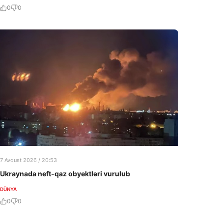
0
0
7 Avqust 2026 / 20:53
Ukraynada neft-qaz obyektləri vurulub
DÜNYA
0
0