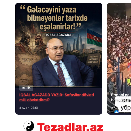
MEDİA
İQBAL AĞAZADƏ YAZIR- Səfəvilər dövləti
Erməni poli
milli dövlətdirmi?
bayrağını 
8 Avq • 08:51
8 Avq • 08:39