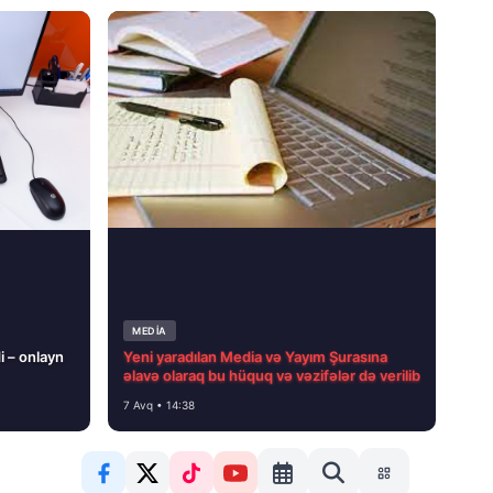
MEDİA
i – onlayn
Yeni yaradılan Media və Yayım Şurasına
əlavə olaraq bu hüquq və vəzifələr də verilib
7 Avq • 14:38