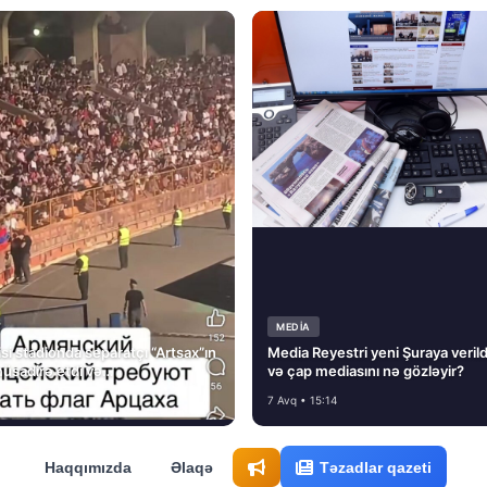
MEDİA
si stadionda separatçı “Artsax”ın
Media Reyestri yeni Şuraya verild
müsadirə etdi və…
və çap mediasını nə gözləyir?
7 Avq • 15:14
Haqqımızda
Əlaqə
Təzadlar qazeti