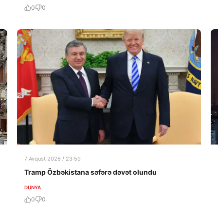
0
0
7 Avqust 2026 / 23:59
Tramp Özbəkistana səfərə dəvət olundu
DÜNYA
0
0