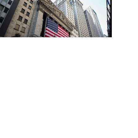
7 Avq / 18:02
ABŞ-da qeyri-kənd təsərrüfatı məşğulluğunda
sürpriz! İyul ayında 23 min iş yeri azalıb
İQTISADIYYAT
0
0