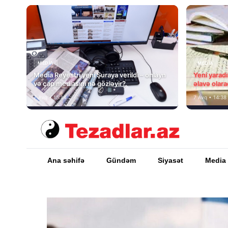
MEDİA
MEDİA
Media Reyestri yeni Şuraya verildi – onlayn
Yeni yarad
və çap mediasını nə gözləyir?
əlavə olara
7 Avq • 15:14
7 Avq • 14:38
Ana səhifə
Gündəm
Siyasət
Media