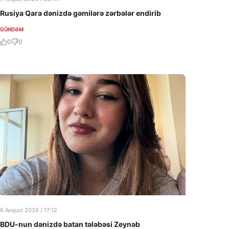
Rusiya Qara dənizdə gəmilərə zərbələr endirib
GÜNDƏM
0
0
6 Avqust 2026 / 17:12
BDU-nun dənizdə batan tələbəsi Zeynəb