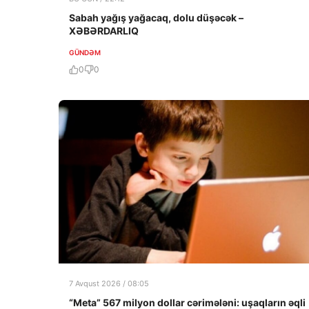
Sabah yağış yağacaq, dolu düşəcək –
XƏBƏRDARLIQ
GÜNDƏM
0
0
7 Avqust 2026 / 08:05
“Meta” 567 milyon dollar cərimələni: uşaqların əqli