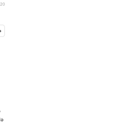
:20
+
p
lə