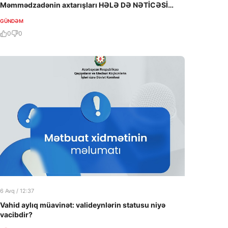
Məmmədzadənin axtarışları HƏLƏ DƏ NƏTİCƏSİZ
QALIB!
GÜNDƏM
0
0
6 Avq / 12:37
Vahid aylıq müavinət: valideynlərin statusu niyə
vacibdir?