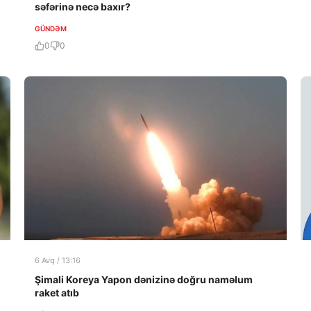
səfərinə necə baxır?
GÜNDƏM
0
0
6 Avq / 13:16
Şimali Koreya Yapon dənizinə doğru naməlum
raket atıb