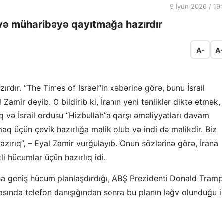
9 İyun 2026 / 19
ıb və müharibəyə qayıtmağa hazırdır
A-
A
rdır. “The Times of Israel”in xəbərinə görə, bunu İsrail
amir deyib. O bildirib ki, İranın yeni tənliklər diktə etmək,
q və İsrail ordusu “Hizbullah”a qarşı əməliyyatları davam
maq üçün çevik hazırlığa malik olub və indi də malikdir. Biz
zırıq”, – Eyal Zamir vurğulayıb. Onun sözlərinə görə, İrana
li hücumlar üçün hazırlıq idi.
aha geniş hücum planlaşdırdığı, ABŞ Prezidenti Donald Tram
asında telefon danışığından sonra bu planın ləğv olunduğu i