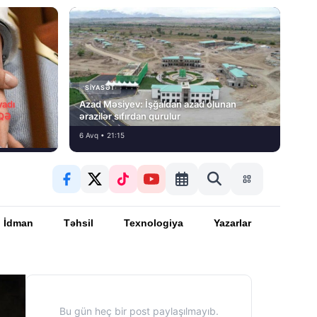
SIYASƏT
vadı
Azad Məsiyev: İşğaldan azad olunan
İQƏ
ərazilər sıfırdan qurulur
6 Avq • 21:15
İdman
Təhsil
Texnologiya
Yazarlar
Bu gün heç bir post paylaşılmayıb.