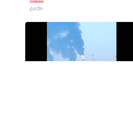
GÜNDƏM
0
0
6 Avq / 09:46
Ukrayna PUA-ları Rusiyanın ən böyük neft emalı
zavoduna “salam verib”!
GÜNDƏM
0
0