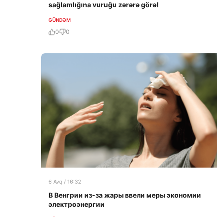
sağlamlığına vuruğu zərərə görə!
GÜNDƏM
0
0
6 Avq / 16:32
В Венгрии из-за жары ввели меры экономии
электроэнергии