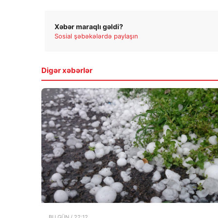
Xəbər maraqlı gəldi?
Sosial şəbəkələrdə paylaşın
Digər xəbərlər
BU GÜN / 22:12