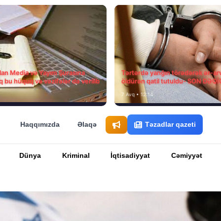
ılan Media və Yayım Şurasına
Tərtərdə yanğın törədərək ər-ar
q bu hüquq və vəzifələr də verilib
öldürən qatil tutuldu- SON DƏQ
7 Avq • 12:14
Haqqımızda
Əlaqə
Təzadlar qazeti
Dünya
Kriminal
İqtisadiyyat
Cəmiyyət