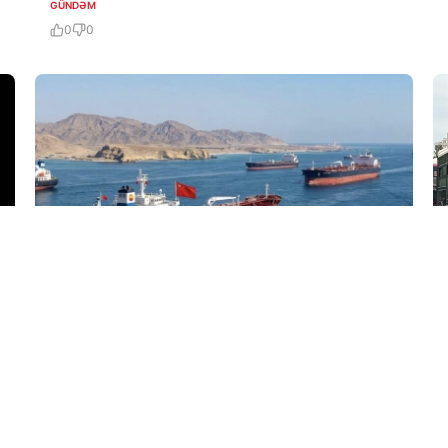
GÜNDƏM
0
0
6 Avq / 07:03
Yük əmilərinin Hörmüz boğazından keçməsi təmin
olunub
GÜNDƏM
0
0