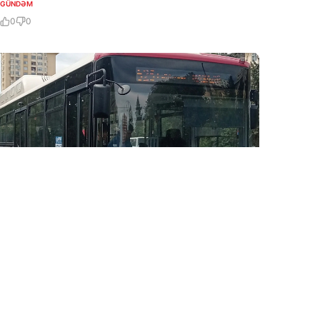
GÜNDƏM
0
0
5 Avq / 17:24
Bakıda bnu avtobus marşrutunun hərəkət sxemi
dəyişdirildi-SƏBƏB
GÜNDƏM
0
0