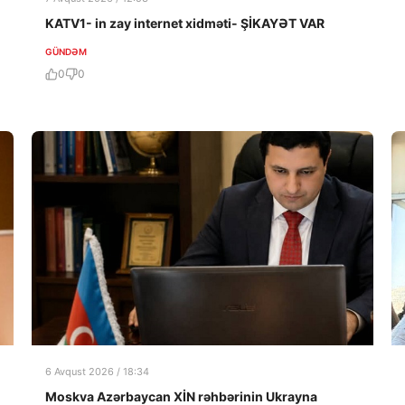
KATV1- in zay internet xidməti- ŞİKAYƏT VAR
GÜNDƏM
0
0
6 Avqust 2026 / 18:34
Moskva Azərbaycan XİN rəhbərinin Ukrayna