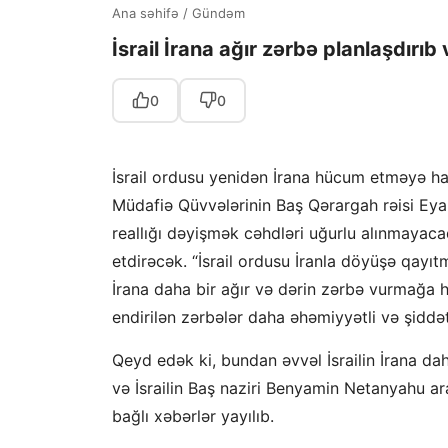
Ana səhifə
/
Gündəm
İsrail İrana ağır zərbə planlaşdır
0
0
İsrail ordusu yenidən İrana hücum etməyə hazı
Müdafiə Qüvvələrinin Baş Qərargah rəisi Eyal Z
reallığı dəyişmək cəhdləri uğurlu alınmayaca
etdirəcək. “İsrail ordusu İranla döyüşə qayıt
İrana daha bir ağır və dərin zərbə vurmağa ha
endirilən zərbələr daha əhəmiyyətli və şiddət
Qeyd edək ki, bundan əvvəl İsrailin İrana d
və İsrailin Baş naziri Benyamin Netanyahu ar
bağlı xəbərlər yayılıb.