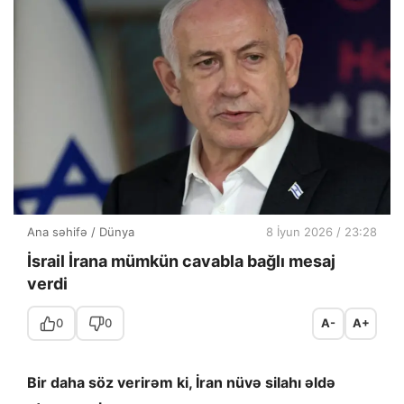
Ana səhifə
/
Dünya
8 İyun 2026 / 23:28
İsrail İrana mümkün cavabla bağlı mesaj
verdi
0
0
A-
A+
Bir daha söz verirəm ki, İran nüvə silahı əldə