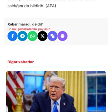
saldığını da bildirib. (APA)
Xəbər maraqlı gəldi?
Sosial şəbəkələrdə paylaşın
Digər xəbərlər