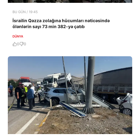
BU GÜN / 19:45
İsrailin Qəzza zolağına hücumları nəticəsində
ölənlərin sayı 73 min 382-yə çatıb
DÜNYA
0
0