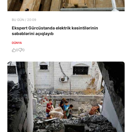
BU GÜN / 20:09
Ekspert Gürcüstanda elektrik kəsintilərinin
səbəblərini açıqlayıb
DÜNYA
0
0