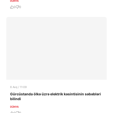
DÜNYA
0
0
6 Avq / 11:09
Gürcüstanda ölkə üzrə elektrik kəsintisinin səbəbləri
bilindi
DÜNYA
0
0