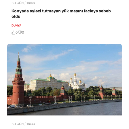
BU GÜN / 18:48
Konyada əyləci tutmayan yük maşını faciəyə səbəb
oldu
DÜNYA
0
0
BU GÜN / 18:33