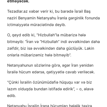
etməyəcək.
Tezadlar.az xəbər verir ki, bu barədə İsrail Baş
naziri Benyamin Netanyahu İranla gərginlik fonunda
ictimaiyyətə müraciətində deyib.
O, qeyd edib ki, “Hizbullah”la mübarizə hələ
bitməyib: “İran və “Hizbullah” indi əvvəlkindən daha
zəifdir, biz isə əvvəlkindən daha güclüyük. Lakin
onlarla mübarizəmiz hələ bitməyib”.
Netanyahunun sözlərinə görə, əgər İran yenidən
İsrailə hücum edərsə, qətiyyətlə cavab veriləcək.
“Çünki İsrailin özünümüdafiə hüququ var və biz
lazım olduqda bundan istifadə edirik”, – o, əlavə
edib.
Netanyahu İsrailin İrana hücumları hələlik təxirə