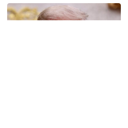
6 Avq / 10:09
Tramp ABŞ-da sursat çatışmazlığı haqqında
məlumatları təkzib etdi
DÜNYA
0
0