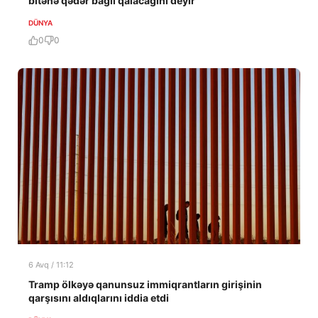
bitənə qədər bağlı qalacağını deyir
DÜNYA
0
0
6 Avq / 11:12
Tramp ölkəyə qanunsuz immiqrantların girişinin
qarşısını aldıqlarını iddia etdi