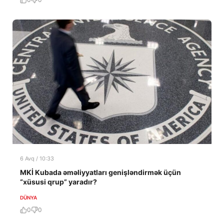
6 Avq / 10:33
MKİ Kubada əməliyyatları genişləndirmək üçün
“xüsusi qrup” yaradır?
DÜNYA
0
0