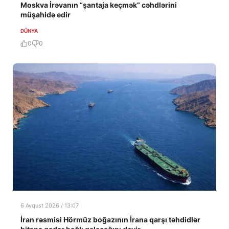
Moskva İrəvanın “şantaja keçmək” cəhdlərini
müşahidə edir
DÜNYA
0
0
6 Avqust 2026 / 13:07
İran rəsmisi Hörmüz boğazının İrana qarşı təhdidlər