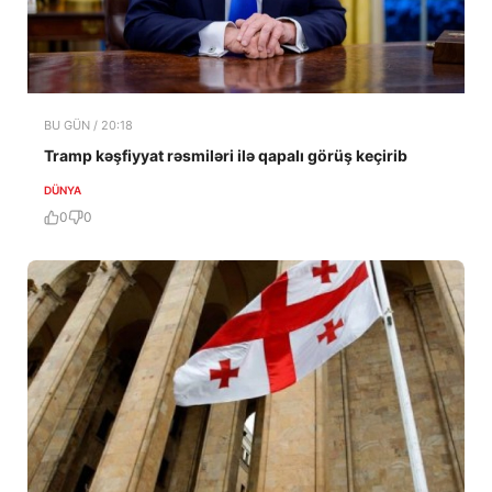
BU GÜN / 20:18
Tramp kəşfiyyat rəsmiləri ilə qapalı görüş keçirib
DÜNYA
0
0